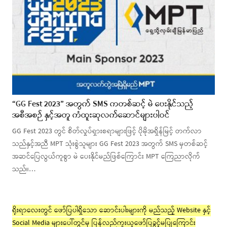
“GG Fest 2023” အတွက် SMS ကတစ်ဆင့် မဲ ပေးနိုင်သည့်
အစီအစဉ် နှင့်အတူ ကံထူးဆုလက်ဆောင်များပါဝင်
GG Fest 2023 တွင် စိတ်လှုပ်ရှားစရာများဖြင့် ပိုမိုအရှိန်မြင့် တက်လာ
သည်နှင့်အညီ MPT သုံးစွဲသူများ GG Fest 2023 အတွက် SMS မှတစ်ဆင့်
အဆင်ပြေလွယ်ကူစွာ မဲ ပေးနိုင်မည်ဖြစ်ကြောင်း MPT ကြေညာလိုက်
သည်။…
ရိုးရာလေးတွင် ဖော်ပြပါရှိသော ဆောင်းပါးများကို မည်သည့် Website နှင့်
Social Media များပေါ်တွင်မှ ပြန်လည်ကူးယူဖော်ပြခွင့်မပြုကြောင်း