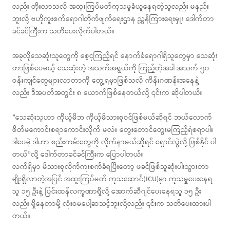
လည်း တိုးလာသလို အထူးကြပ်မတ်ကုသမှုခံယူနေရတဲ့သူလည်း မနည်း
ဘူးလို့ ဗဟိုကူးစက်ရောဂါတိုက်ဖျက်ရေးဌာန ညွှန်ကြားရေးမှူး ဒေါက်တာ
ခင်ခင်ကြီးက သတိပေးလိုက်ပါတယ်။
အခုလိုသေဆုံးသူတွေကို စေ့ငုကြည့်ရင် နောက်ခံရောဂါရှိသူတွေမှာ သေဆုံး
တာဖြစ်ပေမယ့် သေဆုံးတဲ့ အသက်အရွယ်ကို ကြည့်တဲ့အခါ အသက် ၅၀
ဝန်းကျင်တွေများလာတာကို တွေ့ရမှာဖြစ်သလို ကိန်းဂဏန်းအနေနဲ့
လည်း ဒီအပတ်အတွင်း ၈ ယောက်ဖြစ်နေတယ်လို့ ၎င်းက ဆိုပါတယ်။
”သေဆုံးသူဟာ ကိုယ့်မိဘ ကိုယ့်မိသားစုဝင်ဖြစ်မယ်ဆိုရင် ဘယ်လောက်
စိတ်မကောင်းစရာကောင်းလိုက် မလဲ။ တွေးတောင်တွေးမကြည့်ရဲစရာပါ။
ဒါပေမဲ့ ဒါဟာ စည်းကမ်းတွေကို လိုက်နာမယ်ဆိုရင် ရှောင်လွဲလို့ ဖြစ်နိုင် ပါ
တယ်”လို့ ဒေါက်တာခင်ခင်ကြီးက ပြောပါတယ်။
လက်ရှိမှာ မိသားစုလိုက်ကူးစက်ခံရပြီးတော့ ဖခင်ဖြစ်သူဆုံးပါးသွားတာ
မျိုးရှိလာတဲ့အပြင် အထူးကြပ်မတ် ကုသဆောင်(ICU)မှာ ကုသမှုပေးနေရ
သူ ၁၅ ဦးနဲ့ ပြင်းထန်လက္ခဏာရှိလို့ အောက်ဆီဂျင်ပေးနေရသူ ၁၅ ဦး
လည်း ရှိနေတာမို့ လုံးဝမပေါ့ဆသင့်ဘူးလို့လည်း ၎င်းက သတိပေးထားပါ
တယ်။