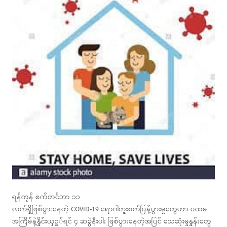
ရန်ကုန် စက်တင်ဘာ ၁၁
လက်ရှိဖြစ်ပွားနေတဲ့ COVID-19 ရောဂါကူးစက်ပြန့်ပွားမှုတွေဟာ ပထမ
အကြိမ်နဲ့နှိုင်းယှဥ◌်ရင် ၄ ဆခွဲနီးပါး ဖြစ်ပွားနေတဲ့အပြင် သေဆုံးမှုနှုန်းတွေ