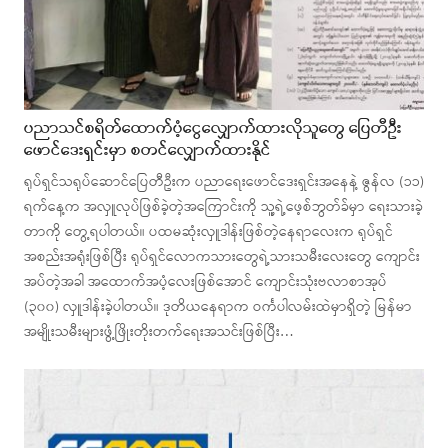
ပညာသင်စရိတ်ထောက်ပံ့ငွေလျှောက်ထားလိုသူတွေ ပြေတီဦး
ဖောင်ဒေးရှင်းမှာ စတင်လျှောက်ထားနိုင်
ရုပ်ရှင်သရုပ်ဆောင်ပြေတီဦးက ပညာရေးဖောင်ဒေးရှင်းအနေနဲ့ ဇွန်လ (၁၁)
ရက်နေ့က အလှူလုပ်ဖြစ်ခဲ့တဲ့အကြောင်းကို သူ့ရဲ့ဖေ့စ်ဘွတ်ခ်မှာ ရေးသားခဲ့
တာကို တွေ့ရပါတယ်။ ပထမဆုံးလှူဒါန်းဖြစ်တဲ့နေရာလေးက ရုပ်ရှင်
အစည်းအရုံးဖြစ်ပြီး ရုပ်ရှင်လောကသားတွေရဲ့သားသမီးလေးတွေ ကျောင်း
အပ်တဲ့အခါ အထောက်အပံ့လေးဖြစ်အောင် ကျောင်းသုံးဗလာစာအုပ်
(၃၀၀) လှူဒါန်းခဲ့ပါတယ်။ ဒုတိယနေရာက ဝင်္ကပါလမ်းထဲမှာရှိတဲ့ မြန်မာ
အမျိုးသမီးများဖွံ့ဖြိုးတိုးတက်ရေးအသင်းဖြစ်ပြီး…