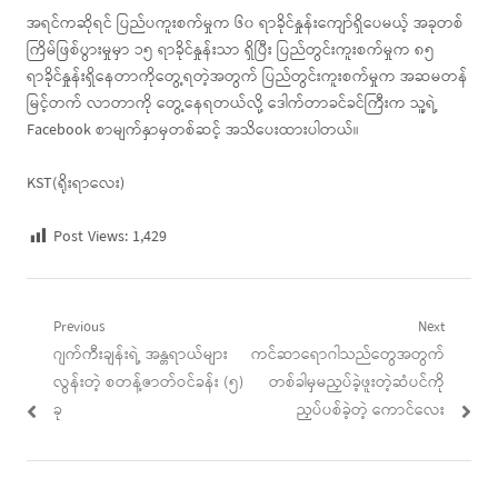
အရင်ကဆိုရင် ပြည်ပကူးစက်မှုက ၆၀ ရာခိုင်နှုန်းကျော်ရှိပေမယ့် အခုတစ်
ကြိမ်ဖြစ်ပွားမှုမှာ ၁၅ ရာခိုင်နှုန်းသာ ရှိပြီး ပြည်တွင်းကူးစက်မှုက ၈၅
ရာခိုင်နှုန်းရှိနေတာကိုတွေ့ရတဲ့အတွက် ပြည်တွင်းကူးစက်မှုက အဆမတန်
မြင့်တက် လာတာကို တွေ့နေရတယ်လို့ ဒေါက်တာခင်ခင်ကြီးက သူ့ရဲ့
Facebook စာမျက်နှာမှတစ်ဆင့် အသိပေးထားပါတယ်။
KST(ရိုးရာလေး)
Post Views:
1,429
Post
Previous
Next
Previous
Next
ဂျက်ကီးချန်းရဲ့ အန္တရာယ်များ
ကင်ဆာရောဂါသည်တွေအတွက်
navigation
post:
post:
လွန်းတဲ့ စတန့်ဇာတ်ဝင်ခန်း (၅)
တစ်ခါမှမညှပ်ခဲ့ဖူးတဲ့ဆံပင်ကို
ခု
ညှပ်ပစ်ခဲ့တဲ့ ကောင်လေး