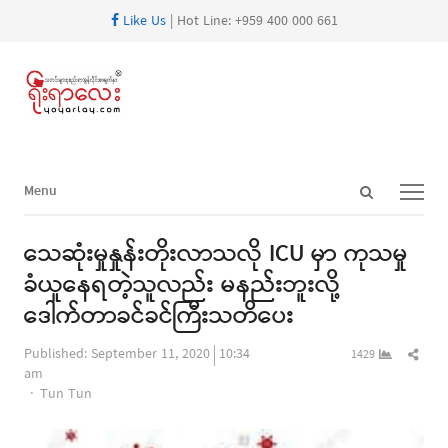
Like Us
| Hot Line: +959 400 000 661
Open
Menu
Menu
search
panel
သေဆုံးမှုနှုန်းတိုးလာသလို ICU မှာ ကုသမှု
ခံယူနေရတဲ့သူလည်း မနည်းဘူးလို့
ဒေါက်တာခင်ခင်ကြီးသတိပေး
Shar
Published:
September 11, 2020
10:34
1429
this
am
Author
post
Tun Tun