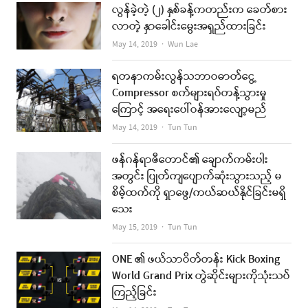
လွန်ခဲ့တဲ့ (၂) နှစ်ခန့်ကတည်းက ခေတ်စား
လာတဲ့ နှာခေါင်းမွေးအရှည်ထားခြင်း
Author
May 14, 2019
Wun Lae
ရတနာကမ်းလွန်သဘာဝဓာတ်ငွေ့
Compressor စက်များရပ်တန့်သွားမှု
ကြောင့် အရေးပေါ်ဝန်အားလျော့မည်
Author
May 14, 2019
Tun Tun
ဖန်ဂန်ရာဇီတောင်၏ ချောက်ကမ်းပါး
အတွင်း ပြုတ်ကျပျောက်ဆုံးသွားသည့် မ
စိမ့်ထက်ကို ရှာဖွေ/ကယ်ဆယ်နိုင်ခြင်းမရှိ
သေး
Author
May 15, 2019
Tun Tun
ONE ၏ ဖယ်သာဝိတ်တန်း Kick Boxing
World Grand Prix တွဲဆိုင်းများကိုသုံးသပ်
ကြည့်ခြင်း