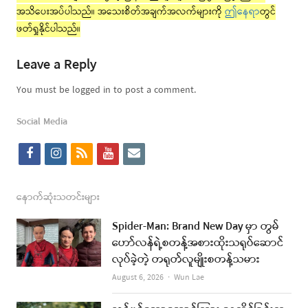
အသိပေးအပ်ပါသည်။ အသေးစိတ်အချက်အလက်များကို
ဤနေရာ
တွင်
ဖတ်ရှုနိုင်ပါသည်။
Leave a Reply
You must be logged in to post a comment.
Social Media
f
i
r
y
e
a
n
s
o
m
c
s
s
u
a
နောက်ဆုံးသတင်းများ
e
t
t
i
Spider-Man: Brand New Day မှာ တွမ်
b
a
u
l
ဟော်လန်ရဲ့စတန့်အစားထိုးသရုပ်ဆောင်
လုပ်ခဲ့တဲ့ တရုတ်လူမျိုးစတန့်သမား
o
g
b
Author
August 6, 2026
Wun Lae
o
r
e
k
a