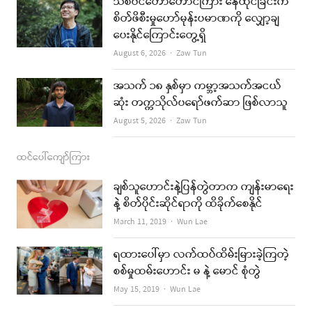
သစ်ပင်တောတောင်ကြား နေထိုင်ခြင်းက
စိတ်ဖိစီးမှုဟော်မုန်းပမာဏကို လျှော့ချ
m
ပေးနိုင်ကြောင်းတွေ့ရှိ
Author
August 6, 2026
Zaw Tun
အသက် ၁၈ နှစ်မှာ ကမ္ဘာ့အသက်အငယ်
ဆုံး တက္ကသိုလ်ပရော်ဖက်ဆာ ဖြစ်လာသူ
Author
August 5, 2026
Zaw Tun
ထင်ပေါ်ကျော်ကြား
ချစ်သူဟောင်းနဲ့ပြန်တွဲတာက ကျန်းမာရေး
နဲ့ စိတ်ပိုင်းဆိုင်ရာကို ထိခိုက်စေနိုင်
Author
March 11, 2019
Wun Lae
ရထားပေါ်မှာ လက်ထပ်ထိမ်းမြားခဲ့ကြတဲ့
စစ်မှုထမ်းဟောင်း မ နဲ့ မောင် စုံတွဲ
Author
May 15, 2019
Wun Lae