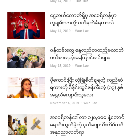
Author
May 14, 2019
Tun Tun
ငွေဘယ်လောက်ရှိမှ အမေရိကန်မှာ
လူချမ်းသာလို့သတ်မှတ်ခံရတာလဲ
Author
May 14, 2019
Wun Lae
ဝန်ထမ်းတွေ နေ့လည်စာထည့်မလာဘဲ
ဝယ်စားရတဲ့အကြောင်းရင်းများ
Author
May 15, 2019
Wun Lae
ပိုကောင်းပြီး လုံခြုံစိတ်ချရတဲ့ ကျည်ဆံ
ရထားကို ဒီဇိုင်းထွင်ဖန်တီးတဲ့ (၁၃) နှစ်
အရွယ်ကျောင်းသူလေး
Author
November 4, 2019
Wun Lae
အမေရိကန်ဒေါ်လာ ၁၂၀,၀၀၀ နဲ့တောင်
ရောင်းထွက်ခဲ့တဲ့ ငှက်ပျောသီးတိပ်ကပ်
အနုပညာလက်ရာ