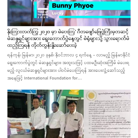
နိုးကြားတက်ကြွ ၂၀၂၀ မှာ မဲပေးကြ’ ဂီတဖျော်ဖြေပွဲကြီးမှတဆင့်
မဲဆန္ဒရှင်များအား ရွေးကောက်ပွဲနေ့တွင် မဲရုံများသို့ သွားရောက်မဲ
ထည့်ကြရန် တိုက်တွန်းနှိုးဆော်ပေးခဲ့
ရန်ကုန်၊ မြန်မာ၊ ၂၀၂၀ ခုနှစ်၊ နိုဝင်ဘာလ ၄ ရက်နေ့ – လာမည့် မြန်မာနိုင်ငံ
ရွေးကောက်ပွဲတွင် မဲဆန္ဒရှင်များ၊ အထူးသဖြင့် ပထမဦးဆုံးအကြိမ် မဲပေးရ
မည့် လူငယ်မဲဆန္ဒရှင်များအား ပါဝင်မဲပေးကြရန် အားပေးလှုံ့ဆော်သည့်
အနေဖြင့် International Foundation for…