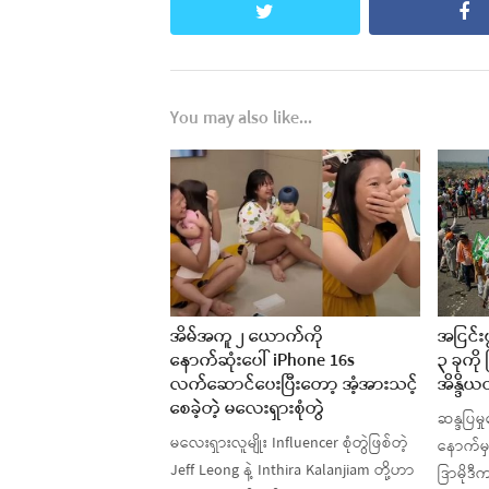
twitter
fa
You may also like...
အိမ်အကူ ၂ ယောက်ကို
အငြင်
နောက်ဆုံးပေါ် iPhone 16s
၃ ခုကိ
လက်ဆောင်ပေးပြီးတော့ အံ့အားသင့်
အိန္ဒိ
စေခဲ့တဲ့ မလေးရှားစုံတွဲ
ဆန္ဒပြမှ
မလေးရှားလူမျိုး Influencer စုံတွဲဖြစ်တဲ့
နောက်မှ
Jeff Leong နဲ့ Inthira Kalanjiam တို့ဟာ
ဒြာမိုဒ