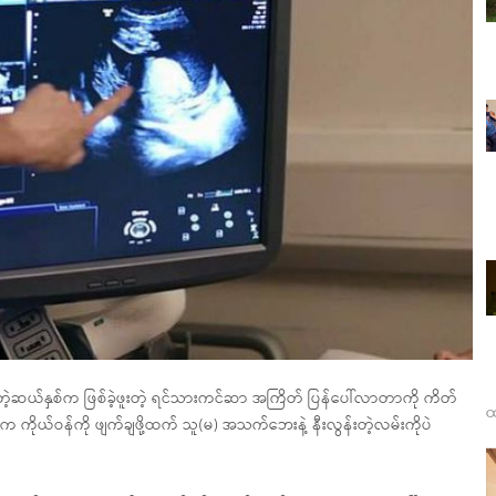
ဲ့တဲ့ဆယ်နှစ်က ဖြစ်ခဲ့ဖူးတဲ့ ရင်သားကင်ဆာ အကြိတ် ပြန်ပေါ်လာတာကို ကိတ်
ထ
ကိုယ်ဝန်ကို ဖျက်ချဖို့ထက် သူ(မ) အသက်ဘေးနဲ့ နီးလွန်းတဲ့လမ်းကိုပဲ