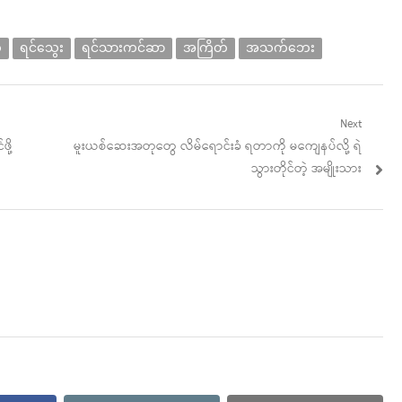
်
ရင်သွေး
ရင်သားကင်ဆာ
အကြိတ်
အသက်ဘေး
Next
Next
ို့
မူးယစ်ဆေးအတုတွေ လိမ်ရောင်းခံ ရတာကို မကျေနပ်လို့ ရဲ
post:
သွားတိုင်တဲ့ အမျိုးသား