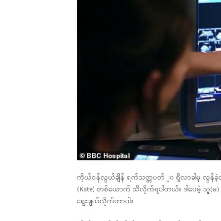
ကိုယ်ဝန်လွယ်ချိန် ရက်သတ္တပတ် ၂၀ ရှိလာခါမှ လွန်ခ
(Kate) တစ်ယောက် သိလိုက်ရပါတယ်။ ဒါပေမဲ့ သူ(မ) က 
ရွေးချယ်လိုက်တာပါ။