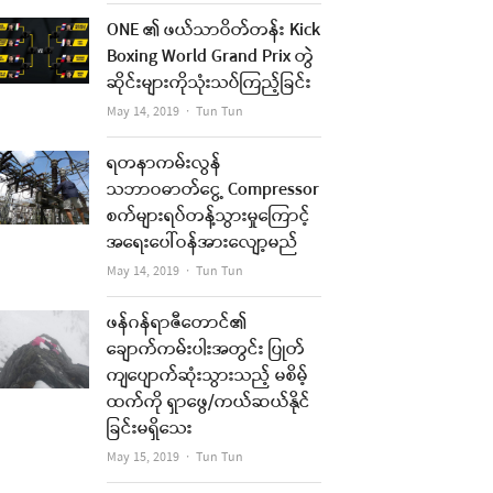
ONE ၏ ဖယ်သာဝိတ်တန်း Kick
Boxing World Grand Prix တွဲ
ဆိုင်းများကိုသုံးသပ်ကြည့်ခြင်း
Author
May 14, 2019
Tun Tun
ရတနာကမ်းလွန်
သဘာဝဓာတ်ငွေ့ Compressor
စက်များရပ်တန့်သွားမှုကြောင့်
အရေးပေါ်ဝန်အားလျော့မည်
Author
May 14, 2019
Tun Tun
ဖန်ဂန်ရာဇီတောင်၏
ချောက်ကမ်းပါးအတွင်း ပြုတ်
ကျပျောက်ဆုံးသွားသည့် မစိမ့်
ထက်ကို ရှာဖွေ/ကယ်ဆယ်နိုင်
ခြင်းမရှိသေး
Author
May 15, 2019
Tun Tun