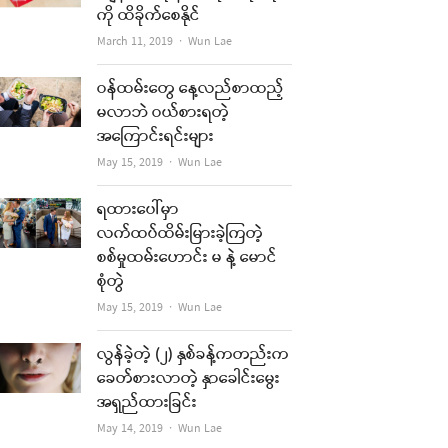
ကို ထိခိုက်စေနိုင်
Author
March 11, 2019
Wun Lae
ဝန်ထမ်းတွေ နေ့လည်စာထည့်
မလာဘဲ ဝယ်စားရတဲ့
အကြောင်းရင်းများ
Author
May 15, 2019
Wun Lae
ရထားပေါ်မှာ
လက်ထပ်ထိမ်းမြားခဲ့ကြတဲ့
စစ်မှုထမ်းဟောင်း မ နဲ့ မောင်
စုံတွဲ
Author
May 15, 2019
Wun Lae
လွန်ခဲ့တဲ့ (၂) နှစ်ခန့်ကတည်းက
ခေတ်စားလာတဲ့ နှာခေါင်းမွေး
အရှည်ထားခြင်း
Author
May 14, 2019
Wun Lae