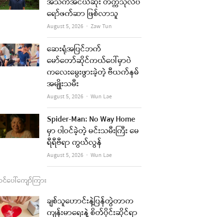
b
a
u
l
အသက်အငယ်ဆုံး တက္ကသိုလ်ပ
ရော်ဖက်ဆာ ဖြစ်လာသူ
o
g
b
Author
August 5, 2026
Zaw Tun
o
r
e
k
a
ဆေးရုံအပြင်ဘက်
မော်တော်ဆိုင်ကယ်ပေါ်မှာပဲ
m
ကလေးမွေးဖွားခဲ့တဲ့ ဗီယက်နမ်
အမျိုးသမီး
Author
August 5, 2026
Wun Lae
Spider-Man: No Way Home
မှာ ပါဝင်ခဲ့တဲ့ မင်းသမီးကြီး မေ
ရီရီဗီရာ ကွယ်လွန်
Author
August 5, 2026
Wun Lae
င်ပေါ်ကျော်ကြား
ချစ်သူဟောင်းနဲ့ပြန်တွဲတာက
ကျန်းမာရေးနဲ့ စိတ်ပိုင်းဆိုင်ရာ