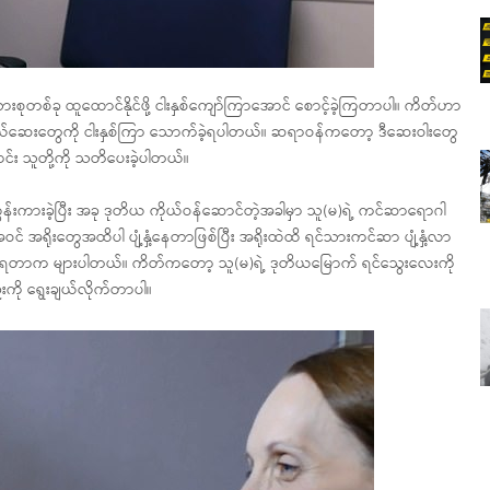
သားစုတစ်ခု ထူထောင်နိုင်ဖို့ ငါးနှစ်ကျော်ကြာအောင် စောင့်ခဲ့ကြတာပါ။ ကိတ်ဟာ
ယ်ဆေးတွေကို ငါးနှစ်ကြာ သောက်ခဲ့ရပါတယ်။ ဆရာဝန်ကတော့ ဒီဆေးဝါးတွေ
ောင်း သူတို့ကို သတိပေးခဲ့ပါတယ်။
ထွန်းကားခဲ့ပြီး အခု ဒုတိယ ကိုယ်ဝန်ဆောင်တဲ့အခါမှာ သူ(မ)ရဲ့ ကင်ဆာရောဂါ
ဝင် အရိုးတွေအထိပါ ပျံ့နှံ့နေတာဖြစ်ပြီး အရိုးထဲထိ ရင်သားကင်ဆာ ပျံ့နှံ့လာ
ကုမရတာက များပါတယ်။ ကိတ်ကတော့ သူ(မ)ရဲ့ ဒုတိယမြောက် ရင်သွေးလေးကို
းကို ရွေးချယ်လိုက်တာပါ။