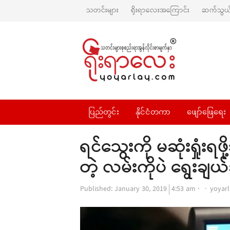
သတင်းများ
ရိုးရာလေးအကြောင်း
ဆက်သွယ်
ပြည်တွင်း
နိုင်ငံတကာ
ဖျော်ဖြေရေး
ရင်သွေးကို မဆုံးရှုံး
တဲ့ လမ်းကိုပဲ ရွေးချယ်ခ
Autho
Published:
January 30, 2019
4:53 am
yoyarl