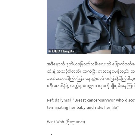
အဲဒီနောက် ဒုတိယမြောက်သမီးလေးကို ခြောက်ပတ်စော
ထုံးနဲ့ ကုသခဲ့ပါတယ်။ ဆက်ပြီး ကုသနေပေမဲ့လည်း
ဘယ်လောက်ကြာကြာ နေရဦးမလဲ မပြောနိုင်ကြပါဘူး။
ဇနီးမောင်နှံရဲ့ သတ္တိနဲ့ မေတ္တာတရားကို ချီးမွမ်းနေက
Ref: dailymail “Breast cancer-survivor who disc
terminating her baby and risks her life”
Wint Wah (ရိုးရာလေး)