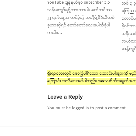
YouTube ချန်နယ်မှာ subscriber ၁.၁
သစ် ၃ ခ
သန်းကျော်ရရှိထားတာပါ။ စက်တင်ဘာ
ကြေညာခဲ
၂၂ ရက်နေ့က တင်ခဲ့တဲ့ သူတို့ရဲ့ဗီဒီယိုတစ်
တောင်ယာစ
ခုဟာဆိုရင် တော်တော်လေးပေါက်ခဲ့ပါ
နိုဝင်
တယ်။…
အနီးတစ်
လယ်ယာဥပ
ဆန့်ကျင
ရိုးရာလေးတွင် ဖော်ပြပါရှိသော ဆောင်းပါးများကို မည်သ
ကြောင်း အသိပေးအပ်ပါသည်။ အသေးစိတ်အချက်အလ
Leave a Reply
You must be logged in to post a comment.