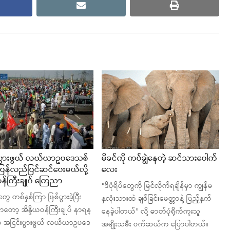
cebook
email
print
းပွားဖွယ် လယ်ယာဥပဒေသစ်
မိခင်ကို ကပ်ချွဲနေတဲ့ ဆင်သားပေါက်
ု ပြန်လည်ပြင်ဆင်ပေးမယ်လို့
လေး
ယဝန်ကြီးချုပ် ကြေညာ
“ဒီပုံရိပ်တွေကို မြင်လိုက်ရချိန်မှာ ကျွန်မ
ုတွေ တစ်နှစ်ကြာ ဖြစ်ပွားခဲ့ပြီး
နှလုံးသားထဲ ချစ်ခြင်းမေတ္တာနဲ့ ပြည့်နှက်
ာတော့ အိန္ဒိယဝန်ကြီးချုပ် နာရန္
နေခဲ့ပါတယ်” လို့ ဓာတ်ပုံရိုက်ကူးသူ
ီက အငြင်းပွားဖွယ် လယ်ယာဥပဒေ
အမျိုးသမီး ဝက်ဆယ်က ပြောပါတယ်။