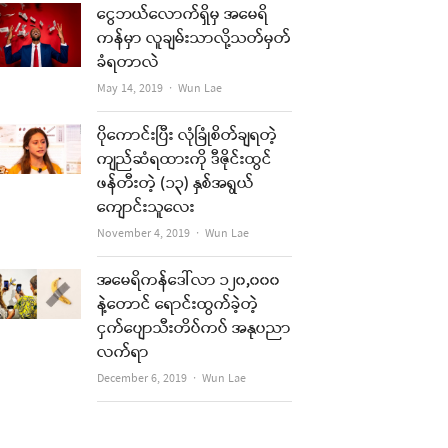
ငွေဘယ်လောက်ရှိမှ အမေရိ
ကန်မှာ လူချမ်းသာလို့သတ်မှတ်
ခံရတာလဲ
Author
May 14, 2019
Wun Lae
ပိုကောင်းပြီး လုံခြုံစိတ်ချရတဲ့
ကျည်ဆံရထားကို ဒီဇိုင်းထွင်
ဖန်တီးတဲ့ (၁၃) နှစ်အရွယ်
ကျောင်းသူလေး
Author
November 4, 2019
Wun Lae
အမေရိကန်ဒေါ်လာ ၁၂၀,၀၀၀
နဲ့တောင် ရောင်းထွက်ခဲ့တဲ့
ငှက်ပျောသီးတိပ်ကပ် အနုပညာ
လက်ရာ
Author
December 6, 2019
Wun Lae