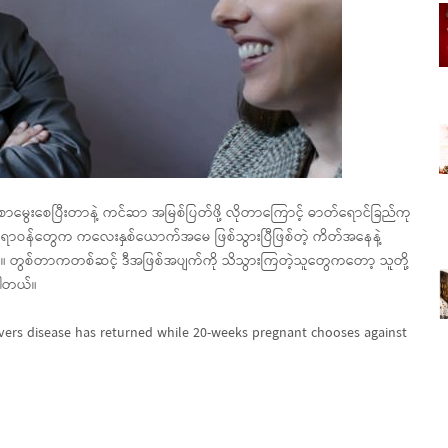
မွေးစေပြီးတာနဲ့ ကင်ဆာ အမြစ်ပြတ်ဖို့ လိုတာကြောင့် ဓာတ်ရောင်ခြည်ကု
 ဆရာဝန်တွေက ကလေးနှစ်ယောက်အမေ ဖြစ်သွားပြီဖြစ်တဲ့ ကိတ်အနေနဲ့
 တွစ်တာကတစ်ဆင့် ဒီအဖြစ်အပျက်ကို သိသွားကြတဲ့သူတွေကတော့ သူတို့
ြပါတယ်။
overs disease has returned while 20-weeks pregnant chooses against