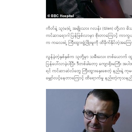
ကိတ်နဲ့ သူ(မ)ရဲ့ အမျိုးသား ဂလန်း (Glen) တို့ဟာ မိ
ကင်ဆာရောဂါ ပြန်ဖြစ်လာမှာ စိုးတာကြောင့် ကာကွ
က ကလေးရဲ့ ကြီးထွားဖွံ့ဖြိုးမှုကို ထိခိုက်နိုင်တဲ့အကြ
လွန်ခဲ့တဲ့နှစ်နှစ်က သူတို့မှာ သမီးလေး တစ်ယောက် 
ပြန်ပေါ်လာခဲ့ပါပြီ။ ဒီတစ်ခါတော့ ကျောရိုးမကြီး အပါအ
ရင် ကင်ဆာဆဲလ်တွေ ကြီးထွားနှေးစေတဲ့ နည်းနဲ့ 
မျှော်လင့်နေတာကြောင့် ထိရောက်မှု နည်းတဲ့ကုသနည်