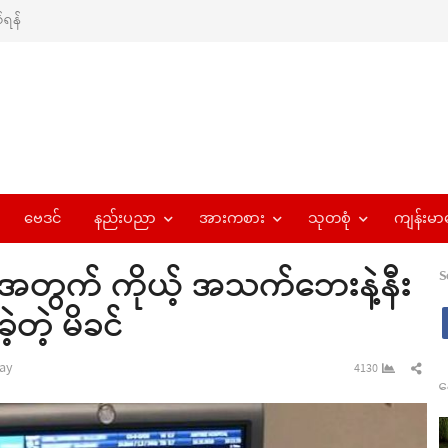
ရန်
ဗေဒင်
နည်းပညာ
အားကစား
သုတစုံ
ကျန်းမာ
ရဖို့အတွက် ကိုယ့် အသက်ဘေးနဲ့နီး
S
ဲ့တဲ့ မိခင်
r
Sha
ay
4130
န
this
pos