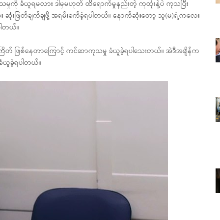
ုကို ခံယူရမလား ဒါမှမဟုတ် ထိရောက်မှုနည်းတဲ့ ကုထုံးနဲ့ပဲ ကုသပြီး
 ဆုံးဖြတ်ချက်ချဖို့ အရမ်းခက်ခဲ့ရပါတယ်။ နောက်ဆုံးတော့ သူ(မ)ရဲ့ကလေး
့ပါတယ်။
ကြိတ် ဖြစ်နေတာကြောင့် ကင်ဆာကုသမှု ခံယူခဲ့ရပါသေးတယ်။ အဲဒီအချိန်က
 ခံယူခဲ့ရပါတယ်။