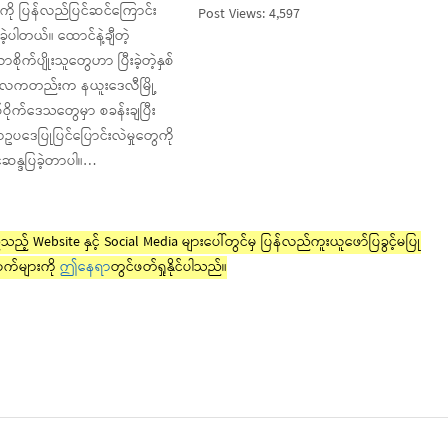
ုကို ပြန်လည်ပြင်ဆင်ကြောင်း
Post Views: 4,597
့ပါတယ်။ ထောင်နဲ့ချီတဲ့
ိုက်ပျိုးသူတွေဟာ ပြီးခဲ့တဲ့နှစ်
ဘာလကတည်းက နယူးဒေလီမြို့
ဝိုက်ဒေသတွေမှာ စခန်းချပြီး
ဒေပြုပြင်ပြောင်းလဲမှုတွေကို
်ဆန္ဒပြခဲ့တာပါ။…
ည့် Website နှင့် Social Media များပေါ်တွင်မှ ပြန်လည်ကူးယူဖော်ပြခွင့်မပြု
က်များကို
ဤနေရာ
တွင်ဖတ်ရှုနိုင်ပါသည်။