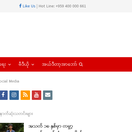
Like Us
| Hot Line: +959 400 000 661
Open
ရေး
ဗီဒီယို
အယ်ဒီတာ့အာဘော်
search
panel
ocial Media
f
i
r
y
e
a
n
s
o
m
re
c
s
s
u
a
ောက်ဆုံးသတင်းများ
t
e
t
t
i
အသက် ၁၈ နှစ်မှာ ကမ္ဘာ့