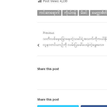
Post Views:
4,130
ကင်ဆာရောဂါ
ကိုယ်ဝန်
မိခင်
မေတ္တာစိတ
Post
Previous
Previous
သတိလစ်မေ့မြောနေတဲ့သခင်ရဲ့အသက်ကိုကယ်နိုင်ဖ
navigation
post:
လူနာတင်ယာဉ်ကို လမ်းပြခေါ်ပေးခဲ့တဲ့ခွေးလေး
Share this post
Share this post