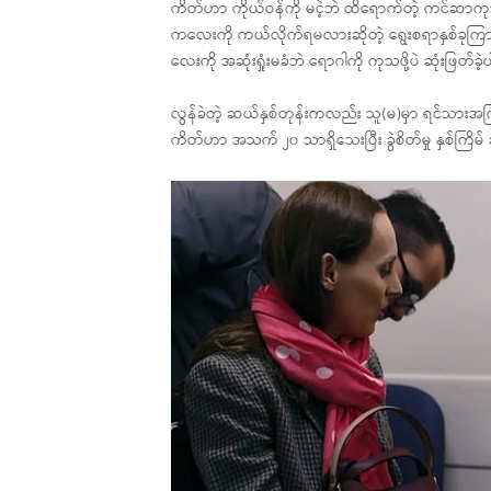
ကိတ်ဟာ ကိုယ်ဝန်ကို မငဲ့ဘဲ ထိရောက်တဲ့ ကင်ဆာကုသမှ
ကလေးကို ကယ်လိုက်ရမလားဆိုတဲ့ ရွေးစရာနှစ်ခုကြား
လေးကို အဆုံးရှုံးမခံဘဲ ရောဂါကို ကုသဖို့ပဲ ဆုံးဖြတ်ခဲ
လွန်ခဲတဲ့ ဆယ်နှစ်တုန်းကလည်း သူ(မ)မှာ ရင်သားအ
ကိတ်ဟာ အသက် ၂၀ သာရှိသေးပြီး ခွဲစိတ်မှု နှစ်ကြိမ်