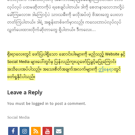
လုပ်လုပ် ပထမဆိုတာကိုပဲ ရစေချင်ပါတယ်။ ဒါကို စေတနာလောဘလို့ပဲ
ခေါ်ကြမလား။ ဒါကြောင့်ပဲ သားသမီးကို မလိုအပ်တဲ့ ဖိအားတွေ ပေးလာ
တတ်ကြပါတယ်။ ဒါရဲ့ အစွန်းတစ်ဖက်မှာလည်း ကလေးဘာပဲလုပ်လုပ်
လွှတ်ပေးထားလိုက်ဆိုတာတွေ ရှိပါတယ်။ ဒီကလေး…
ရိုးရာလေးတွင် ဖော်ပြပါရှိသော ဆောင်းပါးများကို မည်သည့် Website နှင့်
Social Media များပေါ်တွင်မှ ပြန်လည်ကူးယူဖော်ပြခွင့်မပြုကြောင်း
အသိပေးအပ်ပါသည်။ အသေးစိတ်အချက်အလက်များကို
ဤနေရာ
တွင်
ဖတ်ရှုနိုင်ပါသည်။
Leave a Reply
You must be logged in to post a comment.
Social Media
f
i
r
y
e