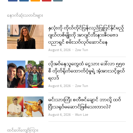
a
n
s
o
m
c
s
s
u
a
နောက်ဆုံးသတင်းများ
e
t
t
i
နှလုံးကို ကိုယ်တိုင်ပြန်လည်ပြုပြင်နိုင်မည့်
b
a
u
l
ဂျယ်တစ်မျိုးကို အာဂျင်တီးနားဇီဝဗေဒ
ပညာရှင် စမ်းသပ်လုပ်ဆောင်နေ
o
g
b
Author
August 6, 2026
Zaw Tun
o
r
e
k
a
လိုအပ်နေသူတွေထံ ငွေသား ဒေါ်လာ ၅၅၀
စီ တိုက်ရိုက်ထောက်ပံ့မှုရဲ့ အံ့အားသင့်ဖွယ်
m
ရလဒ်
Author
August 6, 2026
Zaw Tun
မင်းသားကြီး စတီဖင်ချောင် ဘာလို့ ထပ်
ပြီးသရုပ်မဆောင်ဖြစ်သေးတာလဲ?
Author
August 6, 2026
Wun Lae
ထင်ပေါ်ကျော်ကြား