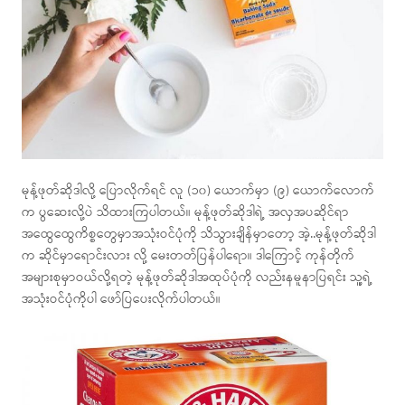
မုန့်ဖုတ်ဆိုဒါလို့ ပြောလိုက်ရင် လူ (၁၀) ယောက်မှာ (၉) ယောက်လောက်
က ပွဆေးလို့ပဲ သိထားကြပါတယ်။ မုန့်ဖုတ်ဆိုဒါရဲ့ အလှအပဆိုင်ရာ
အထွေထွေကိစ္စတွေမှာအသုံးဝင်ပုံကို သိသွားချိန်မှာတော့ အဲ့..မုန့်ဖုတ်ဆိုဒါ
က ဆိုင်မှာရောင်းလား လို့ မေးတတ်ပြန်ပါရော။ ဒါကြောင့် ကုန်တိုက်
အများစုမှာဝယ်လို့ရတဲ့ မုန့်ဖုတ်ဆိုဒါအထုပ်ပုံကို လည်းနမူနာပြရင်း သူ့ရဲ့
အသုံးဝင်ပုံကိုပါ ဖော်ပြပေးလိုက်ပါတယ်။