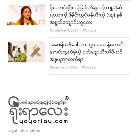
ပိုကောင်းပြီး လုံခြုံစိတ်ချရတဲ့ ကျည်ဆံ
ရထားကို ဒီဇိုင်းထွင်ဖန်တီးတဲ့ (၁၃) နှစ်
အရွယ်ကျောင်းသူလေး
Author
November 4, 2019
Wun Lae
အမေရိကန်ဒေါ်လာ ၁၂၀,၀၀၀ နဲ့တောင်
ရောင်းထွက်ခဲ့တဲ့ ငှက်ပျောသီးတိပ်ကပ်
အနုပညာလက်ရာ
Author
December 6, 2019
Wun Lae
Legal Information