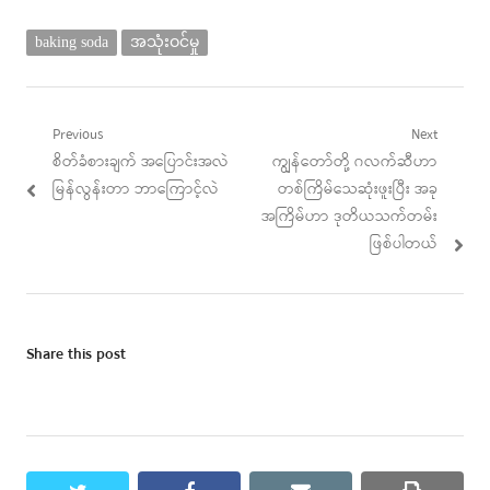
baking soda
အသုံးဝင်မှု
Post
Previous
Next
Previous
Next
စိတ်ခံစားချက် အပြောင်းအလဲ
ကျွန်တော်တို့ ဂလက်ဆီဟာ
navigation
post:
post:
မြန်လွန်းတာ ဘာကြောင့်လဲ
တစ်ကြိမ်သေဆုံးဖူးပြီး အခု
အကြိမ်ဟာ ဒုတိယသက်တမ်း
ဖြစ်ပါတယ်
Share this post