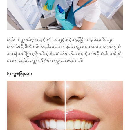
ရေခဲသေတ္တာထဲမှာ ထည့်ချင်ရာတွေစုံပလုံထည့်ပြီး အနံ့အသက်တွေမ
ကောင်းလို့ စိတ်ညစ်နေရပါသလား။ ရေခဲသေတ္တာထဲကအစားအစာတွေကို
အကုန်ထုတ်ပြီး မုန့်ဖုတ်ဆိုဒါ တစ်ပန်းကန်သာထည့်ထားလိုက်ပါ။ တစ်ခုရှိ
တာက ရေခဲသေတ္တာကို မီးတော့ဖွင့်ထားရပါမယ်။
၆။ သွားဖြူဆေး