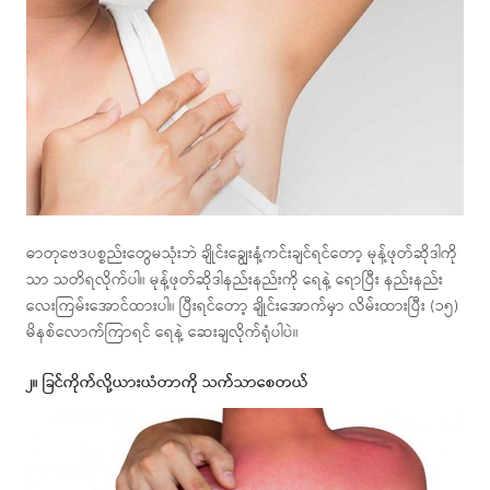
ဓာတုဗေဒပစ္စည်းတွေမသုံးဘဲ ချိုင်းချွေးနံ့ကင်းချင်ရင်တော့ မုန့်ဖုတ်ဆိုဒါကို
သာ သတိရလိုက်ပါ။ မုန့်ဖုတ်ဆိုဒါနည်းနည်းကို ရေနဲ့ ရောပြီး နည်းနည်း
လေးကြမ်းအောင်ထားပါ။ ပြီးရင်တော့ ချိုင်းအောက်မှာ လိမ်းထားပြီး (၁၅)
မိနစ်လောက်ကြာရင် ရေနဲ့ ဆေးချလိုက်ရုံပါပဲ။
၂။ ခြင်ကိုက်လို့ယားယံတာကို သက်သာစေတယ်