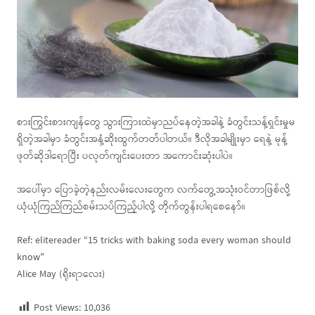
စားကြွင်းစားကျန်တွေ သွားကြားထဲမှာညပ်နေတဲ့အခါနဲ့ ခံတွင်းသန့်ရှင်းမှုမ
ရှိတဲ့အခါမှာ ခံတွင်းအနံ့ဆိုးထွက်တတ်ပါတယ်။ ဒီလိုအခါမျိုးမှာ ရေနဲ့ မုန့်
ဖုတ်ဆိုဒါရောပြီး ပလုတ်ကျင်းပေးတာ အကောင်းဆုံးပါပဲ။
အပေါ်မှာ ပြောခဲ့တဲ့နည်းလမ်းလေးတွေက လက်တွေ့အသုံးဝင်တာဖြစ်လို့
ယုံယုံကြည်ကြည်စမ်းသပ်ကြည့်ပါလို့ တိုက်တွန်းပါရစေနော်။
Ref: elitereader “15 tricks with baking soda every woman should
know”
Alice May (ရိုးရာလေး)
Post Views:
10,036