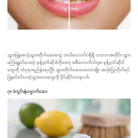
သွားဖြူစေတဲ့သွားတိုက်ဆေးတွေ ဘယ်လောက်ပဲရှိရှိ သဘာဝအတိုင်း သွား
ကြေးချွတ်ပေးတဲ့ မုန့်ဖုတ်ဆိုဒါကိုတော့ မမီလောက်ပါဘူး။ မုန့်ဖုတ်ဆိုဒါ
တွေကို သံပုရာရည်နဲ့ရောပြီး သွားတိုက်ဆေးသဘောမျိုး အသုံးပြုလိုက်ရင်
ဖြူစင်ဝင်းပတဲ့သွားလေးတွေကို ပိုင်ဆိုင်လာမှာပါ။
၇။ ခံတွင်းနံ့ပျောက်ဆေး