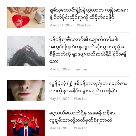
ချစ်သူဟောင်းနဲ့ပြန်တွဲတာက ကျန်းမာရေး
နဲ့ စိတ်ပိုင်းဆိုင်ရာကို ထိခိုက်စေနိုင်
Author
March 11, 2019
Wun Lae
ဖန်ဂန်ရာဇီတောင်၏ ချောက်ကမ်းပါး
အတွင်း ပြုတ်ကျပျောက်ဆုံးသွားသည့် မ
စိမ့်ထက်ကို ရှာဖွေ/ကယ်ဆယ်နိုင်ခြင်းမရှိ
သေး
Author
May 15, 2019
Tun Tun
လွန်ခဲ့တဲ့ (၂) နှစ်ခန့်ကတည်းက ခေတ်စား
လာတဲ့ နှာခေါင်းမွေးအရှည်ထားခြင်း
Author
May 14, 2019
Wun Lae
ငွေဘယ်လောက်ရှိမှ အမေရိကန်မှာ
လူချမ်းသာလို့သတ်မှတ်ခံရတာလဲ
Author
May 14, 2019
Wun Lae