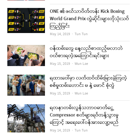
ONE ၏ ဖယ်သာဝိတ်တန်း Kick Boxing
World Grand Prix တွဲဆိုင်းများကိုသုံးသပ်
ကြည့်ခြင်း
Author
May 14, 2019
Tun Tun
ဝန်ထမ်းတွေ နေ့လည်စာထည့်မလာဘဲ
ဝယ်စားရတဲ့အကြောင်းရင်းများ
Author
May 15, 2019
Wun Lae
ရထားပေါ်မှာ လက်ထပ်ထိမ်းမြားခဲ့ကြတဲ့
စစ်မှုထမ်းဟောင်း မ နဲ့ မောင် စုံတွဲ
Author
May 15, 2019
Wun Lae
ရတနာကမ်းလွန်သဘာဝဓာတ်ငွေ့
Compressor စက်များရပ်တန့်သွားမှု
ကြောင့် အရေးပေါ်ဝန်အားလျော့မည်
Author
May 14, 2019
Tun Tun