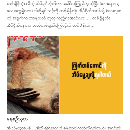
တစ်ချိန်လုံး လိုလို အိပ်ချင်လိုက်တာ ခေါင်းမကြည်ဘူးဆိုပြီး ခံစားနေရသူ
လေးတွေရှိလား။ ဒါဆိုရင် သင့်ကို တစ်ချိန်လုံး အိပ်ငိုက်တယ်လို့ ခံစားရစေ
တဲ့ အချက်က ဘာများလဲ တူတူကြည့်ရအောင်လား….. တစ်ချိန်လုံး
အိပ်ငိုက်နေတာ ဘယ်တစ်ချက်ကြောင့်လဲ တစ်ချိန်လုံး…
နေ့စဉ်သုတ
အံ့ဩမသွားပါနဲ့ …ဒါကို ရိုးရိုးလေးပဲ စမ်းသပ်ကြည့်လို့ရပါတယ်။ အရင်ဆုံး