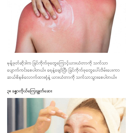
မုန့်ဖုတ်ဆိုဒါက ခြင်ကိုက်ဖုတွေကြောင့်ယားယံတာကို သက်သာ
ပျောက်ကင်းစေပါတယ်။ ရေနဲ့ဖျော်ပြီး ခြင်ကိုက်ဖုတွေပေါ်လိမ်းပေးကာ
ဆယ်မိနစ်လောက်ထားရုံနဲ့ ယားယံတာကို သက်သာသွားစေပါတယ်။
၃။ ခန္ဓာကိုယ်ကြေးချွတ်ဆေး