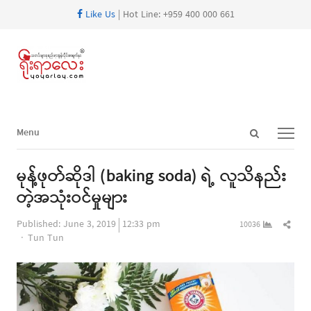
Like Us
| Hot Line: +959 400 000 661
Open
Menu
Menu
search
panel
မုန့်ဖုတ်ဆိုဒါ (baking soda) ရဲ့ လူသိနည်း
တဲ့အသုံးဝင်မှုများ
Shar
Published:
June 3, 2019
12:33 pm
10036
Author
this
Tun Tun
post