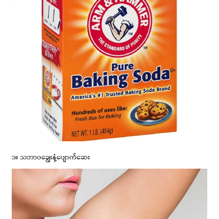
၁။ သဘာဝချွေးနံ့ပျောက်ဆေး