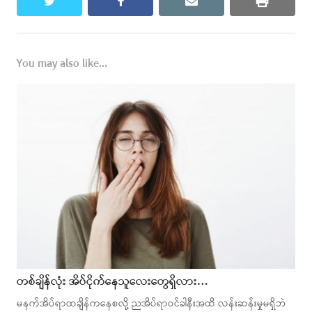
twitter
facebook
email
print
You may also like...
တစ်ချိန်လုံး အိပ်ငိုက်နေသူလေးတွေရှိလား…
မနက်အိပ်ရာထချိန်ကနေစလို့ ညအိပ်ရာဝင်ခါနီးအထိ လန်းဆန်းမှုမရှိဘဲ