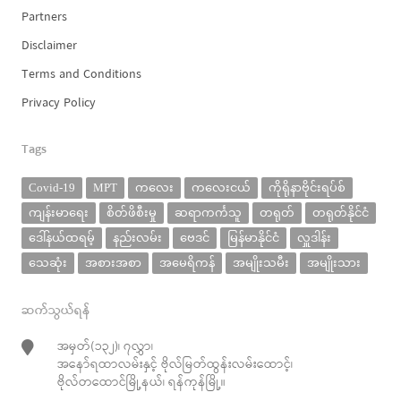
Partners
Disclaimer
Terms and Conditions
Privacy Policy
Tags
Covid-19
MPT
ကလေး
ကလေးငယ်
ကိုရိုနာဗိုင်းရပ်စ်
ကျန်းမာရေး
စိတ်ဖိစီးမှု
ဆရာကင်္ကသူ
တရုတ်
တရုတ်နိုင်ငံ
ဒေါ်နယ်ထရမ့်
နည်းလမ်း
ဗေဒင်
မြန်မာနိုင်ငံ
လှူဒါန်း
သေဆုံး
အစားအစာ
အမေရိကန်
အမျိုးသမီး
အမျိုးသား
ဆက်သွယ်ရန်
အမှတ်(၁၃၂)၊ ၇လွှာ၊
အနော်ရထာလမ်းနှင့် ဗိုလ်မြတ်ထွန်းလမ်းထောင့်၊
ဗိုလ်တထောင်မြို့နယ်၊ ရန်ကုန်မြို့။