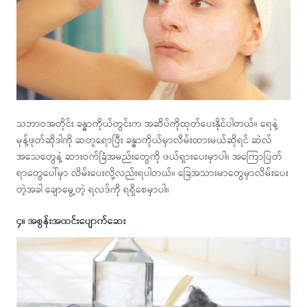
သဘာဝအတိုင်း ခန္ဓာကိုယ်တွင်းက အဆိပ်ကိုထုတ်ပေးနိုင်ပါတယ်။ ရေနဲ့
မုန့်ဖုတ်ဆိုဒါကို ဆတူရောပြီး ခန္ဓာကိုယ်မှာလိမ်းထားမယ်ဆိုရင် ဆဲလ်
အသေတွေနဲ့ ဆားဝက်ခြံအမည်းတွေကို ဖယ်ရှားပေးမှာပါ။ အကြောပြတ်
ရာတွေပေါ်မှာ လိမ်းပေးလို့လည်းရပါတယ်။ ခြေအသားမာတွေမှာလိမ်းပေး
တဲ့အခါ ချောမွေ့တဲ့ ရလဒ်ကို ရရှိစေမှာပါ။
၄။ အစွန်းအထင်းပျောက်ဆေး