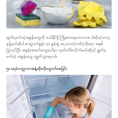
ဖျက်ရခက်တဲ့အစွန်းတွေကို ဖယ်နိုင်ဖို့ ကြိုးစားနေတာလား။ ဒါဆိုရင်တော့
မုန့်ဖုတ်ဆိုဒါ စားပွဲတင်ဇွန်း (၄) ဇွန်းနဲ့ ရေ လေးပုံတစ်ပုံကိုရော အနှစ်
ပြုလုပ်ပြီး အစွန်းအထင်းတွေပေါ်မှာ သုတ်လိမ်းလိုက်မယ်ဆိုရင် ချွတ်ရ
ခက်တဲ့ အစွန်းတွေ ကျွတ်သွားမှာပါ။
၅။ ရေခဲသတ္တာကအနံ့ဆိုးကိုပျောက်စေခြင်း