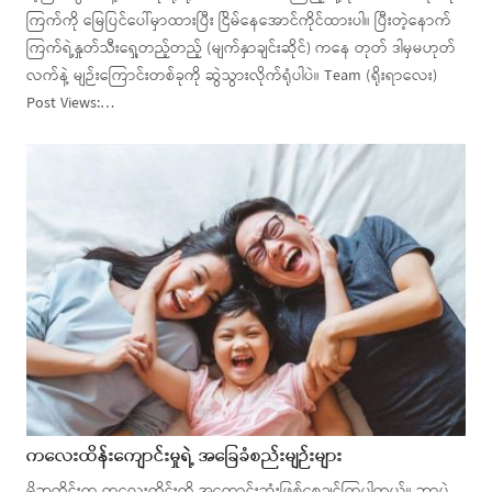
ကြက်ကို မြေပြင်ပေါ်မှာထားပြီး ငြိမ်နေအောင်ကိုင်ထားပါ။ ပြီးတဲ့နောက်
ကြက်ရဲ့နှုတ်သီးရှေ့တည့်တည့် (မျက်နှာချင်းဆိုင်) ကနေ တုတ် ဒါမှမဟုတ်
လက်နဲ့ မျဉ်းကြောင်းတစ်ခုကို ဆွဲသွားလိုက်ရုံပါပဲ။ Team (ရိုးရာလေး)
Post Views:…
ကလေးထိန်းကျောင်းမှုရဲ့ အခြေခံစည်းမျဉ်းများ
မိဘတိုင်းက ကလေးတိုင်းကို အကောင်းဆုံးဖြစ်စေချင်ကြပါတယ်။ ဘာပဲ