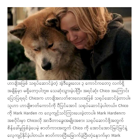
ဟာချိအဖြစ် သရုပ်ဆောင်ခဲ့တဲ့ အဲ့ဒီခွေးလေး ၃ ကောင်ကတော့ လက်ရှိ
အချိန်မှာ မရှိတော့ပါဘူး။ သေဆုံးသွားခဲ့ပါပြီ။ အရင်ဆုံး Chico အကြောင်း
ပြောပြရရင် Chicoက ဟာချိအလတ်စားလေးအဖြစ် သရုပ်ဆောင်ခဲ့တာပါ။
သူဟာ ဟာချိဇာတ်ကောင်ကို ပီပြင်အောင် သရုပ်ဆောင်ခဲ့ပါတယ်။ Chico
ကို Mark Harden က လေ့ကျင့်သင်ကြားပေးခဲ့တာပါ။ Mark Hardenက
အစပိုင်းမှာ Chicoလို အာခီတာခွေးအမျိုးအစား သရုပ်ဆောင်ဖို့အတွက်
စိန်ခေါ်မှုဖြစ်ခဲ့ပေမဲ့ ဇာတ်ကားအတွက် Chico ကို အောင်အောင်မြင်မြင်နဲ့
လေ့ကျင့်နိုင်ခဲ့ပါတယ်။ ဇာတ်ကားပြီးမြောက်ခဲ့ပြီးတဲ့နောက်မှာ Mark