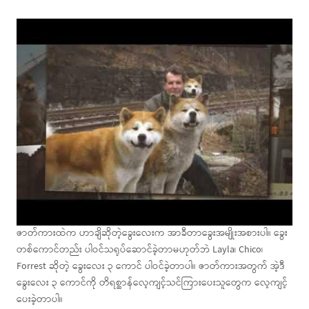
ဇာတ်ကားထဲက ဟာချိဆိုတဲ့ခွေးလေးက အာခီတာခွေးအမျိုးအစားပါ။ ခွေး
တစ်ကောင်တည်း ပါဝင်သရုပ်ဆောင်ခဲ့တာမဟုတ်ဘဲ Layla၊ Chico၊
Forrest ဆိုတဲ့ ခွေးလေး ၃ ကောင် ပါဝင်ခဲ့တာပါ။ ဇာတ်ကားအတွက် အဲ့ဒီ
ခွေးလေး ၃ ကောင်ကို တိရစ္ဆာန်လေ့ကျင့်သင်ကြားပေးသူတွေက လေ့ကျင့်
ပေးခဲ့တာပါ။