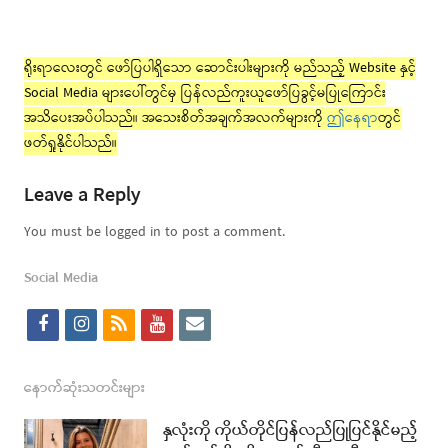
ရိုးရာလေးတွင် ဖော်ပြပါရှိသော ဆောင်းပါးများကို မည်သည့် Website နှင့်
Social Media များပေါ်တွင်မှ ပြန်လည်ကူးယူဖော်ပြခွင့်မပြုကြောင်း
အသိပေးအပ်ပါသည်။ အသေးစိတ်အချက်အလက်များကို
ဤနေရာ
တွင်
ဖတ်ရှုနိုင်ပါသည်။
Leave a Reply
You must be logged in to post a comment.
Social Media
f
i
r
y
e
a
n
s
o
m
c
s
s
u
a
နောက်ဆုံးသတင်းများ
e
t
t
i
နှလုံးကို ကိုယ်တိုင်ပြန်လည်ပြုပြင်နိုင်မည့်