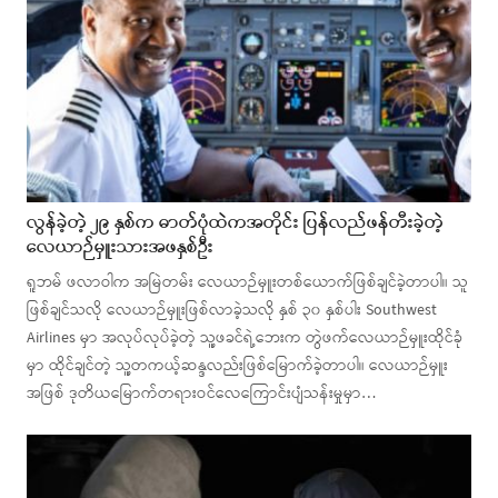
လွန်ခဲ့တဲ့ ၂၉ နှစ်က ဓာတ်ပုံထဲကအတိုင်း ပြန်လည်ဖန်တီးခဲ့တဲ့
လေယာဉ်မှူးသားအဖနှစ်ဦး
ရူဘမ် ဖလာဝါက အမြဲတမ်း လေယာဉ်မှူးတစ်ယောက်ဖြစ်ချင်ခဲ့တာပါ။ သူ
ဖြစ်ချင်သလို လေယာဉ်မှူးဖြစ်လာခဲ့သလို နှစ် ၃၀ နှစ်ပါး Southwest
Airlines မှာ အလုပ်လုပ်ခဲ့တဲ့ သူ့ဖခင်ရဲ့ဘေးက တွဲဖက်လေယာဉ်မှူးထိုင်ခုံ
မှာ ထိုင်ချင်တဲ့ သူ့တကယ့်ဆန္ဒလည်းဖြစ်မြောက်ခဲ့တာပါ။ လေယာဉ်မှူး
အဖြစ် ဒုတိယမြောက်တရားဝင်လေကြောင်းပျံသန်းမှုမှာ…