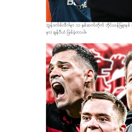
ဘွန်ဒက်စ်လီဂါမှာ ၁၁ နှစ်ဆက်တိုက် ဘိုင်ယန်မြူးနစ် ချ
မှာ) ချန်ပီယံ ဖြစ်ခဲ့တာပါ။