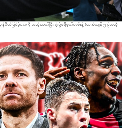
န်ပီယံဖြစ်ခဲ့တာကို အဆုံးသတ်ပြီး ရှုံးပွဲမရှိမှတ်တမ်းနဲ့ (လက်ကျန် ၅ ပွဲအလို