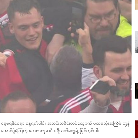
ရနိုင်စရာ နေ့ရက်ပါပဲ။ အသင်းသမိုင်းတစ်လျှော​က် ပထမဆုံးအကြိမ် ဘွန်
ီး အောင်ပွဲခံကြတဲ့ လေဗာကူဆင် ပရိသတ်တွေရဲ့ မြင်ကွင်းပါ။