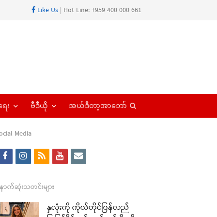
Like Us
| Hot Line: +959 400 000 661
Open
ရေး
ဗီဒီယို
အယ်ဒီတာ့အာဘော်
search
panel
ocial Media
f
i
r
y
e
re
a
n
s
o
m
t
c
s
s
u
a
ောက်ဆုံးသတင်းများ
e
t
t
i
နှလုံးကို ကိုယ်တိုင်ပြန်လည်