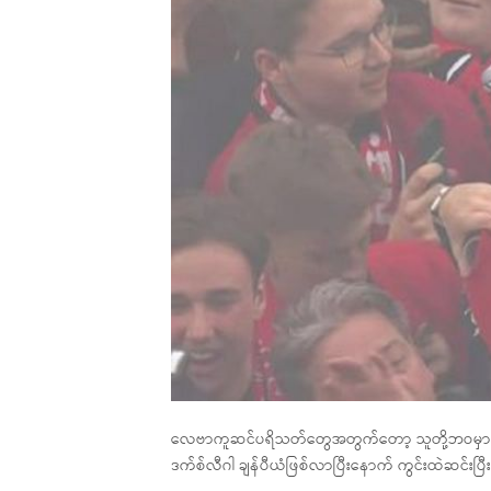
လေဗာကူဆင်ပရိသတ်တွေအတွက်တော့ သူတို့ဘဝမှာ မေ့မ
ဒက်စ်လီဂါ ချန်ပီယံဖြစ်လာပြီးနောက် ကွင်းထဲဆင်းပြ