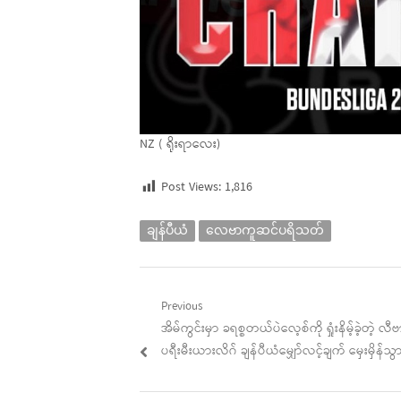
NZ ( ရိုးရာလေး)
Post Views:
1,816
ချန်ပီယံ
လေဗာကူဆင်ပရိသတ်
Post
Previous
Previous
အိမ်ကွင်းမှာ ခရစ္စတယ်ပဲလေ့စ်ကို ရှုံးနိမ့်ခဲ့တဲ့ 
navigation
post:
ပရီးမီးယားလိဂ် ချန်ပီယံမျှော်လင့်ချက် မှေးမှိန်သွား