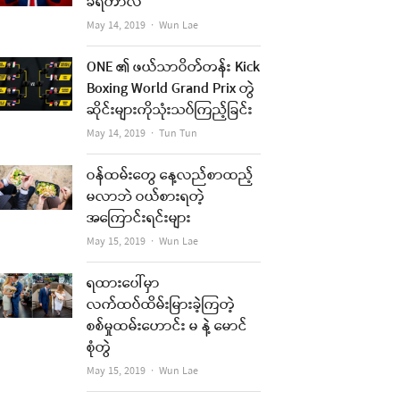
ခံရတာလဲ
Author
May 14, 2019
Wun Lae
ONE ၏ ဖယ်သာဝိတ်တန်း Kick
Boxing World Grand Prix တွဲ
ဆိုင်းများကိုသုံးသပ်ကြည့်ခြင်း
Author
May 14, 2019
Tun Tun
ဝန်ထမ်းတွေ နေ့လည်စာထည့်
မလာဘဲ ဝယ်စားရတဲ့
အကြောင်းရင်းများ
Author
May 15, 2019
Wun Lae
ရထားပေါ်မှာ
လက်ထပ်ထိမ်းမြားခဲ့ကြတဲ့
စစ်မှုထမ်းဟောင်း မ နဲ့ မောင်
စုံတွဲ
Author
May 15, 2019
Wun Lae