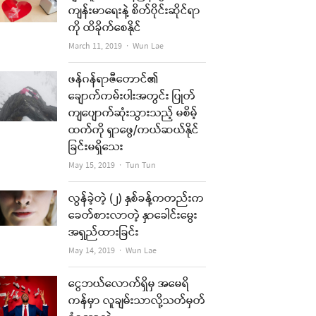
ကျန်းမာရေးနဲ့ စိတ်ပိုင်းဆိုင်ရာ
ကို ထိခိုက်စေနိုင်
Author
March 11, 2019
Wun Lae
ဖန်ဂန်ရာဇီတောင်၏
ချောက်ကမ်းပါးအတွင်း ပြုတ်
ကျပျောက်ဆုံးသွားသည့် မစိမ့်
ထက်ကို ရှာဖွေ/ကယ်ဆယ်နိုင်
ခြင်းမရှိသေး
Author
May 15, 2019
Tun Tun
လွန်ခဲ့တဲ့ (၂) နှစ်ခန့်ကတည်းက
ခေတ်စားလာတဲ့ နှာခေါင်းမွေး
အရှည်ထားခြင်း
Author
May 14, 2019
Wun Lae
ငွေဘယ်လောက်ရှိမှ အမေရိ
ကန်မှာ လူချမ်းသာလို့သတ်မှတ်