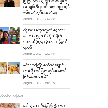
b
a
u
l
ပြုပြင်နိုင်မည့် ဂျယ်တစ်မျိုးကို
အာဂျင်တီးနားဇီဝဗေဒပညာရှင်
o
g
b
စမ်းသပ်လုပ်ဆောင်နေ
o
r
e
Author
August 6, 2026
Zaw Tun
k
a
လိုအပ်နေသူတွေထံ ငွေသား
m
ဒေါ်လာ ၅၅၀ စီ တိုက်ရိုက်
ထောက်ပံ့မှုရဲ့ အံ့အားသင့်ဖွယ်
ရလဒ်
Author
August 6, 2026
Zaw Tun
မင်းသားကြီး စတီဖင်ချောင်
ဘာလို့ ထပ်ပြီးသရုပ်မဆောင်
ဖြစ်သေးတာလဲ?
Author
August 6, 2026
Wun Lae
င်ပေါ်ကျော်ကြား
ချစ်သူဟောင်းနဲ့ပြန်တွဲတာက