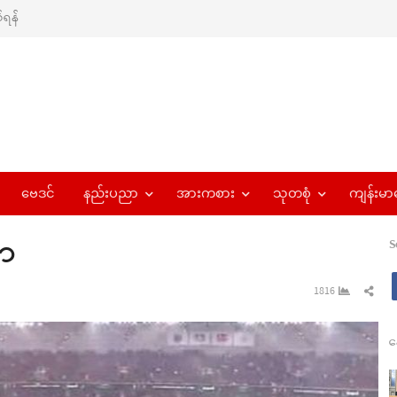
ရန်
ဗေဒင်
နည်းပညာ
အားကစား
သုတစုံ
ကျန်းမာ
ွာ
S
Sha
1816
this
pos
န