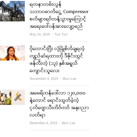
ရတနာကမ်းလွန်
သဘာဝဓာတ်ငွေ့ Compressor
စက်များရပ်တန့်သွားမှုကြောင့်
အရေးပေါ်ဝန်အားလျော့မည်
Author
May 14, 2019
Tun Tun
ပိုကောင်းပြီး လုံခြုံစိတ်ချရတဲ့
ကျည်ဆံရထားကို ဒီဇိုင်းထွင်
ဖန်တီးတဲ့ (၁၃) နှစ်အရွယ်
ကျောင်းသူလေး
Author
November 4, 2019
Wun Lae
အမေရိကန်ဒေါ်လာ ၁၂၀,၀၀၀
နဲ့တောင် ရောင်းထွက်ခဲ့တဲ့
ငှက်ပျောသီးတိပ်ကပ် အနုပညာ
လက်ရာ
Author
December 6, 2019
Wun Lae