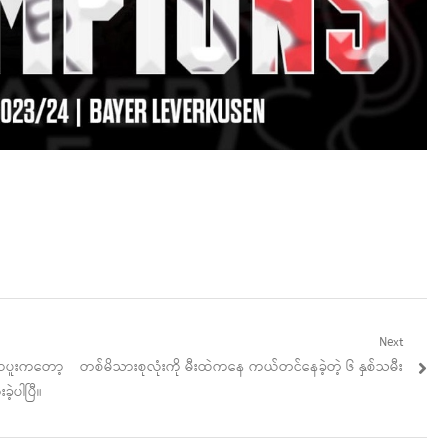
Next
Next
လီဗာပူးကတော့
တစ်မိသားစုလုံးကို မီးထဲကနေ ကယ်တင်နေခဲ့တဲ့ ၆ နှစ်သမီး
post:
ခဲ့ပါပြီ။