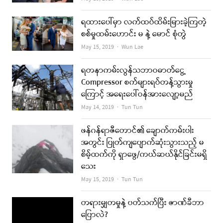
ရထားပေါ်မှာ လက်ထပ်ထိမ်းမြားခဲ့ကြတဲ့
စစ်မှုထမ်းဟောင်း မ နဲ့ မောင် စုံတွဲ
Author
May 15, 2019
Wun Lae
ရတနာကမ်းလွန်သဘာဝဓာတ်ငွေ့
Compressor စက်များရပ်တန့်သွားမှု
ကြောင့် အရေးပေါ်ဝန်အားလျော့မည်
Author
May 14, 2019
Tun Tun
ဖန်ဂန်ရာဇီတောင်၏ ချောက်ကမ်းပါး
အတွင်း ပြုတ်ကျပျောက်ဆုံးသွားသည့် မ
စိမ့်ထက်ကို ရှာဖွေ/ကယ်ဆယ်နိုင်ခြင်းမရှိ
သေး
Author
May 15, 2019
Tun Tun
တရားမျှတမှုနဲ့ ပတ်သက်ပြီး ဇာဏ်ခီဘာ
ပြောလဲ?