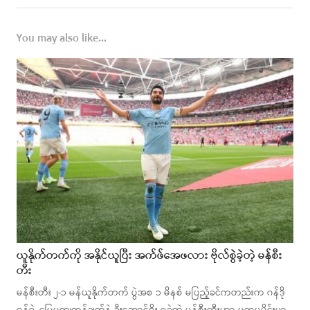
You may also like...
ယူနိုက်တက်ကို အနိုင်ယူပြီး အက်ဖ်အေဖလား ဗိုလ်စွဲခဲ့တဲ့ မန်စီး
တီး
မန်စီးတီး ၂-၁ မန်ယူနိုက်တက် ပွဲအစ ၁ မိနစ် မပြည့်ခင်ကတည်းက ဂန်ဒို