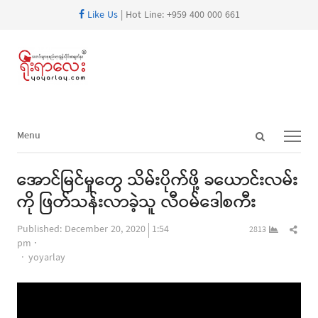
Like Us
| Hot Line: +959 400 000 661
Open
Menu
Menu
search
panel
အောင်မြင်မှုတွေ သိမ်းပိုက်ဖို့ ခယောင်းလမ်း
ကို ဖြတ်သန်းလာခဲ့သူ လီဝမ်ဒေါစကီး
Shar
Published:
December 20, 2020
1:54
2813
this
pm
Author
post
yoyarlay