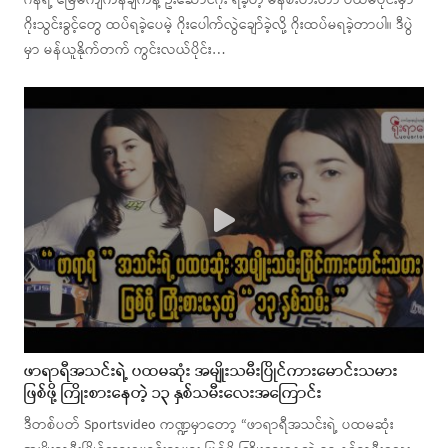
ဂန်ရဲ့ မြေမကျကန်ချက်နဲ့ ဦးဆောင်ဂိုး ရခဲ့တဲ့ မန်စီးတီးဟာ ပထမပိုင်းမှာ
ဂိုးသွင်းခွင့်တွေ ထပ်ရခဲ့ပေမဲ့ ဂိုးပေါက်လွဲချော်ခဲ့လို့ ဂိုးထပ်မရခဲ့တာပါ။ ဒီပွဲ
မှာ မန်ယူနိုက်တက် ကွင်းလယ်ပိုင်း…
ဖာရာရီအသင်းရဲ့ ပထမဆုံး အမျိုးသမီးပြိုင်ကားမောင်းသမား
ဖြစ်ဖို့ ကြိုးစားနေတဲ့ ၁၃ နှစ်သမီးလေးအကြောင်း
ဒီတစ်ပတ် Sportsvideo ကဏ္ဍမှာတော့ “ဖာရာရီအသင်းရဲ့ ပထမဆုံး