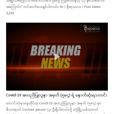
အမျိုးသမီးပြိုင်ကားမောင်းသမား ဖြစ်ဖို့ ကြိုးစားနေတဲ့ ၁၃ နှစ်သမီးလေး
အကြောင်း” တင်ဆက်ပေးချင်ပါတယ်။ Nz ( ရိုးရာလေး ) Post Views:
3,330
Covid-19 အတည်ပြုလူနာ အမှတ် (၅၈၄) ရဲ့ နောက်ဆုံးရသတင်း
တောင်ဒဂုံမှာနေထိုင်တဲ့ Covid-19 အတည်ပြုလူနာ အမှတ် (၅၈၄) မှာ
မိသားစုဝင် Contact person (၃) ဦးရှိပါတယ်လို့ ဒဂုံမြို့သစ်(တောင်