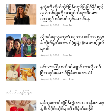
e
t
t
i
နှလုံးကို ကိုယ်တိုင်ပြန်လည်ပြုပြင်နိုင်မည့်
b
a
u
l
ဂျယ်တစ်မျိုးကို အာဂျင်တီးနားဇီဝဗေဒ
ပညာရှင် စမ်းသပ်လုပ်ဆောင်နေ
o
g
b
Author
August 6, 2026
Zaw Tun
o
r
e
k
a
လိုအပ်နေသူတွေထံ ငွေသား ဒေါ်လာ ၅၅၀
စီ တိုက်ရိုက်ထောက်ပံ့မှုရဲ့ အံ့အားသင့်ဖွယ်
m
ရလဒ်
Author
August 6, 2026
Zaw Tun
မင်းသားကြီး စတီဖင်ချောင် ဘာလို့ ထပ်
ပြီးသရုပ်မဆောင်ဖြစ်သေးတာလဲ?
Author
August 6, 2026
Wun Lae
ထင်ပေါ်ကျော်ကြား
ချစ်သူဟောင်းနဲ့ပြန်တွဲတာက ကျန်းမာရေး
နဲ့ စိတ်ပိုင်းဆိုင်ရာကို ထိခိုက်စေနိုင်