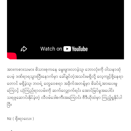
အားကစားသမား မိသားစုကနေ မွေးဖွားလာခဲ့သူ၊ ဘောလုံးကို ဝါသနာထုံ
ပေမဲ့ ဒဏ်ရာရသွားပြီးနောက်မှာ ခေါ်ချင်တဲ့အသင်းမရှိလို့ လေ့ကျင့်ဖို့နေရာ
တောင် မရှိခဲ့သူ၊ ဘဝရဲ့ တွေဝေစရာ အခိုက်အတန့်မှာ မိခင်ရဲ့အားပေးမှု
ကြောင့် ယုံကြည်ရာလမ်းကို ဆက်လျှောက်ရင်း အောင်မြင်မှုအပေါင်း
သရဖူဆောင်းနိုင်ခဲ့တဲ့ လီဝမ်ဒေါစကီးအကြောင်း ဗီဒီယိုထဲမှာ ကြည့်ရှုနိုင်ပါ
ပြီ။
Nz ( ရိုးရာလေး )