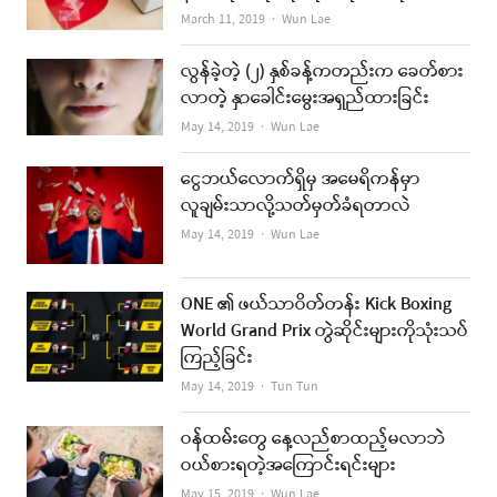
Author
March 11, 2019
Wun Lae
လွန်ခဲ့တဲ့ (၂) နှစ်ခန့်ကတည်းက ခေတ်စား
လာတဲ့ နှာခေါင်းမွေးအရှည်ထားခြင်း
Author
May 14, 2019
Wun Lae
ငွေဘယ်လောက်ရှိမှ အမေရိကန်မှာ
လူချမ်းသာလို့သတ်မှတ်ခံရတာလဲ
Author
May 14, 2019
Wun Lae
ONE ၏ ဖယ်သာဝိတ်တန်း Kick Boxing
World Grand Prix တွဲဆိုင်းများကိုသုံးသပ်
ကြည့်ခြင်း
Author
May 14, 2019
Tun Tun
ဝန်ထမ်းတွေ နေ့လည်စာထည့်မလာဘဲ
ဝယ်စားရတဲ့အကြောင်းရင်းများ
Author
May 15, 2019
Wun Lae