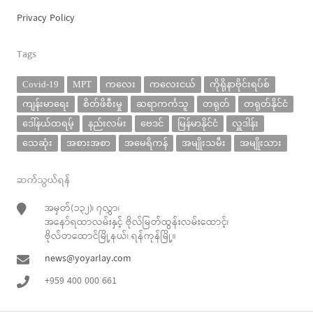
Privacy Policy
Tags
Covid-19
MPT
ကလေး
ကလေးငယ်
ကိုရိုနာဗိုင်းရပ်စ်
ကျန်းမာရေး
စိတ်ဖိစီးမှု
ဆရာကင်္ကသူ
တရုတ်
တရုတ်နိုင်ငံ
ဒေါ်နယ်ထရမ့်
နည်းလမ်း
ဗေဒင်
မြန်မာနိုင်ငံ
လှူဒါန်း
သေဆုံး
အစားအစာ
အမေရိကန်
အမျိုးသမီး
အမျိုးသား
ဆက်သွယ်ရန်
အမှတ်(၁၃၂)၊ ၇လွှာ၊
အနော်ရထာလမ်းနှင့် ဗိုလ်မြတ်ထွန်းလမ်းထောင့်၊
ဗိုလ်တထောင်မြို့နယ်၊ ရန်ကုန်မြို့။
news@yoyarlay.com
+959 400 000 661