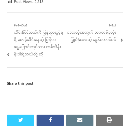
Post Views:
2,813
Post
Previous
Next
Previous
Next
ထိုင်းနိုင်ငံဘက်ကို ပြန်သွားခွင့်ရ
ဘောလုံးအတွက် ဘ၀တစ်ခုလုံး
navigation
post:
post:
ဖို့ စောင့်ဆိုင်းနေတဲ့ မြန်မာ
မြှုပ်နှံထားတဲ့ ဆွန်ဟောင်မင်
ရွှေ့ပြောင်းလုပ်သား တစ်သိန်း
နီးပါးရှိတယ်လို့ ဆို
Share this post
twitter
facebook
email
print