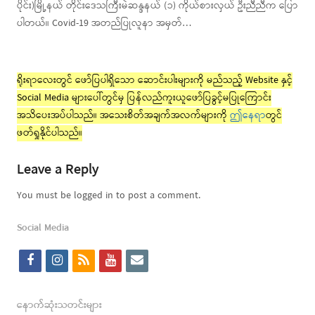
ပိုင်း)မြို့နယ် တိုင်းဒေသကြီးမဲဆန္ဒနယ် (၁) ကိုယ်စားလှယ် ဦးညီညီက ပြော
ပါတယ်။ Covid-19 အတည်ပြုလူနာ အမှတ်…
ရိုးရာလေးတွင် ဖော်ပြပါရှိသော ဆောင်းပါးများကို မည်သည့် Website နှင့်
Social Media များပေါ်တွင်မှ ပြန်လည်ကူးယူဖော်ပြခွင့်မပြုကြောင်း
အသိပေးအပ်ပါသည်။ အသေးစိတ်အချက်အလက်များကို
ဤနေရာ
တွင်
ဖတ်ရှုနိုင်ပါသည်။
Leave a Reply
You must be logged in to post a comment.
Social Media
f
i
r
y
e
a
n
s
o
m
c
s
s
u
a
နောက်ဆုံးသတင်းများ