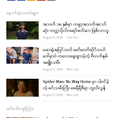
a
n
s
o
m
c
s
s
u
a
နောက်ဆုံးသတင်းများ
e
t
t
i
အသက် ၁၈ နှစ်မှာ ကမ္ဘာ့အသက်အငယ်
b
a
u
l
ဆုံး တက္ကသိုလ်ပရော်ဖက်ဆာ ဖြစ်လာသူ
o
g
b
Author
August 5, 2026
Zaw Tun
o
r
e
ဆေးရုံအပြင်ဘက် မော်တော်ဆိုင်ကယ်
k
a
ပေါ်မှာပဲ ကလေးမွေးဖွားခဲ့တဲ့ ဗီယက်နမ်
အမျိုးသမီး
m
Author
August 5, 2026
Wun Lae
Spider-Man: No Way Home မှာ ပါဝင်ခဲ့
တဲ့ မင်းသမီးကြီး မေရီရီဗီရာ ကွယ်လွန်
Author
August 5, 2026
Wun Lae
ထင်ပေါ်ကျော်ကြား