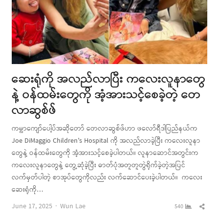
ဆေးရုံကို အလည်လာပြီး ကလေးလူနာတွေ
နဲ့ ဝန်ထမ်းတွေကို အံ့အားသင့်စေခဲ့တဲ့ တေ
လာဆွစ်ဖ်
ကမ္လာကျော်ပေါ့ပ်အဆိုတော် တေလာဆွစ်ဖ်ဟာ ဖလော်ရီဒါပြည်နယ်က
Joe DiMaggio Children’s Hospital ကို အလည်လာခဲ့ပြီး ကလေးလူနာ
တွေနဲ့ ဝန်ထမ်းတွေကို အံ့အားသင့်စေခဲ့ပါတယ်။ လူနာဆောင်အတွင်းက
ကလေးလူနာတွေနဲ့ တွေ့ဆုံခဲ့ပြီး ဓာတ်ပုံအတူတူတွဲရိုက်ခဲ့တဲ့အပြင်
လက်မှတ်ပါတဲ့ စာအုပ်တွေကိုလည်း လက်ဆောင်ပေးခဲ့ပါတယ်။ ကလေး
ဆေးရုံကို…
Author
Shar
June 17, 2025
Wun Lae
540
this