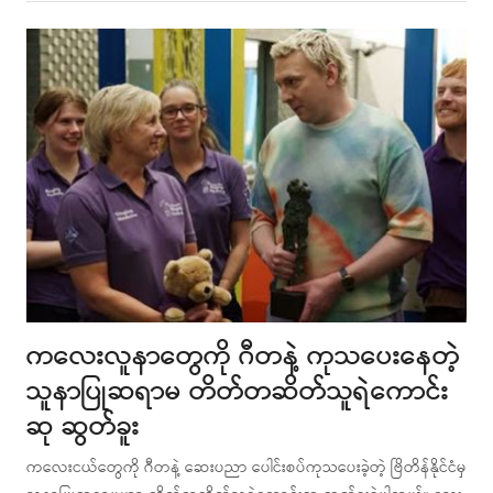
post
ကလေးလူနာတွေကို ဂီတနဲ့ ကုသပေးနေတဲ့
သူနာပြုဆရာမ တိတ်တဆိတ်သူရဲကောင်း
ဆု ဆွတ်ခူး
ကလေးငယ်တွေကို ဂီတနဲ့ ဆေးပညာ ပေါင်းစပ်ကုသပေးခဲ့တဲ့ ဗြိတိန်နိုင်ငံမှ