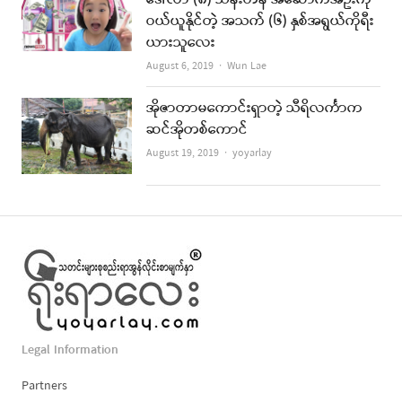
ဝယ်ယူနိုင်တဲ့ အသက် (၆) နှစ်အရွယ်ကိုရီး
ယားသူလေး
Author
August 6, 2019
Wun Lae
အိုဇာတာမကောင်းရှာတဲ့ သီရိလင်္ကာက
ဆင်အိုတစ်ကောင်
Author
August 19, 2019
yoyarlay
Legal Information
Partners