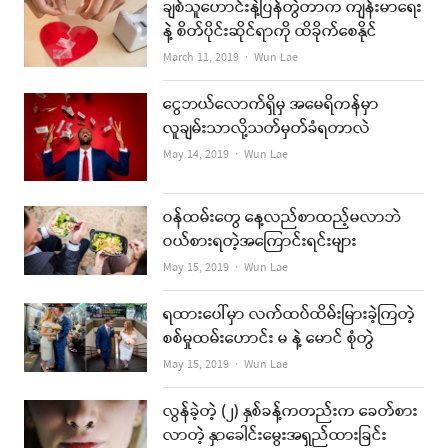
ချစ်သူဟောင်းနဲ့ပြန်တွဲတာက ကျန်းမာရေး
နဲ့ စိတ်ပိုင်းဆိုင်ရာကို ထိခိုက်စေနိုင်
Author
March 11, 2019
Wun Lae
ငွေဘယ်လောက်ရှိမှ အမေရိကန်မှာ
လူချမ်းသာလို့သတ်မှတ်ခံရတာလဲ
Author
May 14, 2019
Wun Lae
ဝန်ထမ်းတွေ နေ့လည်စာထည့်မလာဘဲ
ဝယ်စားရတဲ့အကြောင်းရင်းများ
Author
May 15, 2019
Wun Lae
ရထားပေါ်မှာ လက်ထပ်ထိမ်းမြားခဲ့ကြတဲ့
စစ်မှုထမ်းဟောင်း မ နဲ့ မောင် စုံတွဲ
Author
May 15, 2019
Wun Lae
လွန်ခဲ့တဲ့ (၂) နှစ်ခန့်ကတည်းက ခေတ်စား
လာတဲ့ နှာခေါင်းမွေးအရှည်ထားခြင်း