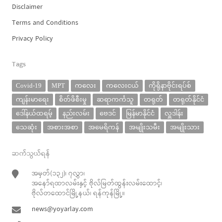
Disclaimer
Terms and Conditions
Privacy Policy
Tags
Covid-19
MPT
ကလေး
ကလေးငယ်
ကိုရိုနာဗိုင်းရပ်စ်
ကျန်းမာရေး
စိတ်ဖိစီးမှု
ဆရာကင်္ကသူ
တရုတ်
တရုတ်နိုင်ငံ
ဒေါ်နယ်ထရမ့်
နည်းလမ်း
ဗေဒင်
မြန်မာနိုင်ငံ
လှူဒါန်း
သေဆုံး
အစားအစာ
အမေရိကန်
အမျိုးသမီး
အမျိုးသား
ဆက်သွယ်ရန်
အမှတ်(၁၃၂)၊ ၇လွှာ၊
အနော်ရထာလမ်းနှင့် ဗိုလ်မြတ်ထွန်းလမ်းထောင့်၊
ဗိုလ်တထောင်မြို့နယ်၊ ရန်ကုန်မြို့။
news@yoyarlay.com