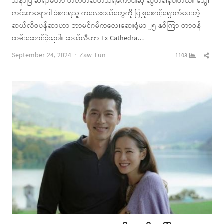
သူနာပြုဆရာမဟာ တိတ်တဆိတ်သူရဲကောင်းဆု ဆွတ်ခူးခဲ့ပါတယ်။ သွေး
ကင်ဆာရောဂါ ခံစားရသူ ကလေးငယ်တွေကို ပြုစုစောင့်ရှောက်ပေးတဲ့
ဆယ်လီစပန်ဆာဟာ ဘာမင်ဂမ်ကလေးဆေးရုံမှာ ၂၅ နှစ်ကြာ တာဝန်
ထမ်းဆောင်ခဲ့သူပါ။ ဆယ်လီဟာ Ex Cathedra…
Author
Shar
September 24, 2024
Zaw Tun
1103
this
post