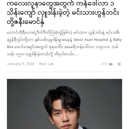
ကလေးလူနာတွေအတွက် ကန်ဒေါ်လာ ၁
သိန်းကျော် လှူဒါန်းခဲ့တဲ့ မင်းသားဟွန်ဘင်း
တို့ဇနီးမောင်နှံ
တောင်ကိုရီးယားရဲ့ဒိတ်ဒိတ်ကြဲစုံတွဲဖြစ်တဲ့ မင်းသား ဟွန်ဘင်းနဲ့ မင်းသမီး
ဆွန်ရီဂျင်းတို့ဟာ နှစ်သစ်လှူဒါန်းမှုအနေနဲ့ Seoul Asan Hospital နဲ့ Baby
Box ဖောင်ဒေးရှင်းအတွက် စုစုပေါင်း အမေရိကန်ဒေါ်လာ ၁၁၅၀၀၀ (ဝမ်
သန်း ၁၅၀) လှူဒါန်းခဲ့တယ်လို့ သိရပါတယ်။…
Author
Shar
January 9, 2024
Wun Lae
1772
this
post