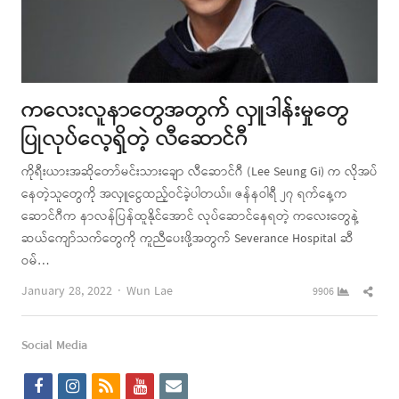
ကလေးလူနာတွေအတွက် လှူဒါန်းမှုတွေ
ပြုလုပ်လေ့ရှိတဲ့ လီဆောင်ဂီ
ကိုရီးယားအဆိုတော်မင်းသားချော လီဆောင်ဂီ (Lee Seung Gi) က လိုအပ်
နေတဲ့သူတွေကို အလှူငွေထည့်ဝင်ခဲ့ပါတယ်။ ဇန်နဝါရီ ၂၇ ရက်နေ့က
ဆောင်ဂီက နာလန်ပြန်ထူနိုင်အောင် လုပ်ဆောင်နေရတဲ့ ကလေးတွေနဲ့
ဆယ်ကျော်သက်တွေကို ကူညီပေးဖို့အတွက် Severance Hospital ဆီ
ဝမ်…
Author
Shar
January 28, 2022
Wun Lae
9906
this
post
Social Media
f
i
r
y
e