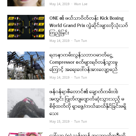
Author
May 14, 2019
Wun Lae
ONE ၏ ဖယ်သာဝိတ်တန်း Kick Boxing
World Grand Prix တွဲဆိုင်းများကိုသုံးသပ်
ကြည့်ခြင်း
Author
May 14, 2019
Tun Tun
ရတနာကမ်းလွန်သဘာဝဓာတ်ငွေ့
Compressor စက်များရပ်တန့်သွားမှု
ကြောင့် အရေးပေါ်ဝန်အားလျော့မည်
Author
May 14, 2019
Tun Tun
ဖန်ဂန်ရာဇီတောင်၏ ချောက်ကမ်းပါး
အတွင်း ပြုတ်ကျပျောက်ဆုံးသွားသည့် မ
စိမ့်ထက်ကို ရှာဖွေ/ကယ်ဆယ်နိုင်ခြင်းမရှိ
သေး
Author
May 15, 2019
Tun Tun
ဒေါ်လာ (၈) သန်းတန် အဆောက်အဦးကို