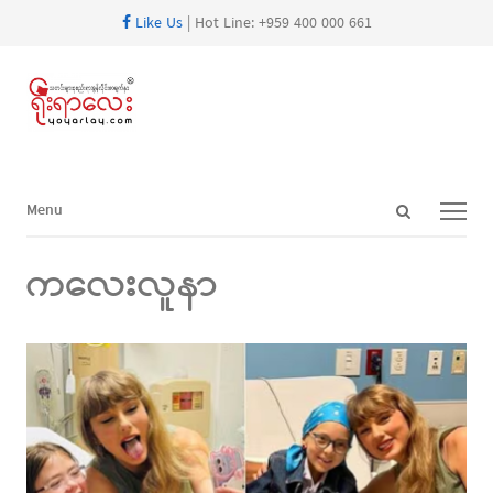
Like Us
| Hot Line: +959 400 000 661
Open
Menu
Menu
search
panel
ကလေးလူနာ