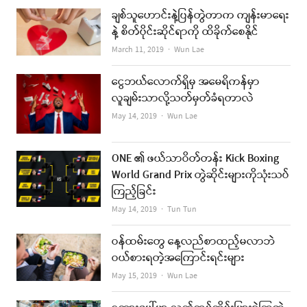
ချစ်သူဟောင်းနဲ့ပြန်တွဲတာက ကျန်းမာရေး
နဲ့ စိတ်ပိုင်းဆိုင်ရာကို ထိခိုက်စေနိုင်
Author
March 11, 2019
Wun Lae
ငွေဘယ်လောက်ရှိမှ အမေရိကန်မှာ
လူချမ်းသာလို့သတ်မှတ်ခံရတာလဲ
Author
May 14, 2019
Wun Lae
ONE ၏ ဖယ်သာဝိတ်တန်း Kick Boxing
World Grand Prix တွဲဆိုင်းများကိုသုံးသပ်
ကြည့်ခြင်း
Author
May 14, 2019
Tun Tun
ဝန်ထမ်းတွေ နေ့လည်စာထည့်မလာဘဲ
ဝယ်စားရတဲ့အကြောင်းရင်းများ
Author
May 15, 2019
Wun Lae