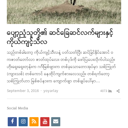
ပျော့ညံ့သူတို့၏ ဆင်ခြေဆင်လက်များနှင့်
ကိုယ်ကျင့်သီလ
သည်တစ်ခါတော့ ကိုယ်ကျင့်သီလနဲ့ ပတ်သတ်ပြီး ဆင်ခြင်နိုင်အောင် ဝ
ကဇာတ်တော်လာ ဇာတ်ထုပ်လေး တစ်ပုဒ်ကို ဖော်ပြပေးလိုက်ပါသည်။
ဟိုးရှေးရှေးတုန်းက ဂင်္ဂါမြစ်ဖျားက တစ်ခုသောတောအုပ်မှာ သစ်ကြုတ်
(ကျားသစ်) တစ်ကောင် နေထိုင်ကျက်စားလေသည်။ တစ်ရက်တော့
သစ်ကြုတ်ဟာ မြစ်စပ်နားက ကျောက်ဖျာ တစ်ချပ်ပေါ်မှာ…
Author
Shar
September 3, 2016
yoyarlay
4873
this
post
Social Media
f
i
r
y
e