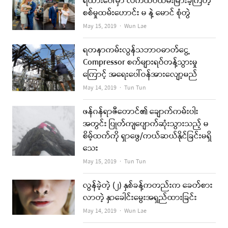
ရထားပေါ်မှာ လက်ထပ်ထိမ်းမြားခဲ့ကြတဲ့
စစ်မှုထမ်းဟောင်း မ နဲ့ မောင် စုံတွဲ
Author
May 15, 2019
Wun Lae
ရတနာကမ်းလွန်သဘာဝဓာတ်ငွေ့
Compressor စက်များရပ်တန့်သွားမှု
ကြောင့် အရေးပေါ်ဝန်အားလျော့မည်
Author
May 14, 2019
Tun Tun
ဖန်ဂန်ရာဇီတောင်၏ ချောက်ကမ်းပါး
အတွင်း ပြုတ်ကျပျောက်ဆုံးသွားသည့် မ
စိမ့်ထက်ကို ရှာဖွေ/ကယ်ဆယ်နိုင်ခြင်းမရှိ
သေး
Author
May 15, 2019
Tun Tun
လွန်ခဲ့တဲ့ (၂) နှစ်ခန့်ကတည်းက ခေတ်စား
လာတဲ့ နှာခေါင်းမွေးအရှည်ထားခြင်း
Author
May 14, 2019
Wun Lae