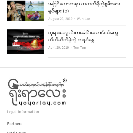
အပြင်လောကမှာ တကယ်ရှိတဲ့စွမ်းအား
ရှင်များ (၁)
Author
August 23, 2019
Wun Lae
ဘုရားကျောင်းကခေါင်းလောင်းသံတွေ
တိတ်ဆိတ်ခဲ့တဲ့ တနင်္ဂနွေ
Author
April 29, 2019
Tun Tun
Legal Information
Partners