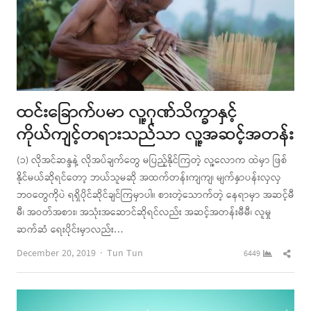
ထင်းခြောက်ပမာ လူ့ဂုဏ်သိက္ခာနှင့်
ကိုယ်ကျင့်တရားသည်သာ လူ့အဆင့်အတန်း
(၁) လိုအင်ဆန္ဒနဲ့ လိုအပ်ချက်တွေ မပြည့်နိုင်ကြတဲ့ လူ့လောက ထဲမှာ ဖြစ်
နိုင်မယ်ဆိုရင်တော့ ဘယ်သူမဆို အထက်တန်းကျကျ၊ မျက်နှာပန်းလှလှ
ဘဝတွေကိုပဲ ရရှိပိုင်ဆိုင်ချင်ကြမှာပါ။ စားတဲ့သောက်တဲ့ နေရာမှာ အဆင့်မီ
မီ၊ အဝတ်အစား၊ အသုံးအဆောင်ဆိုရင်လည်း အဆင့်အတန်းမီမီ၊ လူမှု
ဆက်ဆံ ရေးပိုင်းမှာလည်း…
Author
Shar
December 20, 2019
Tun Tun
6449
this
post