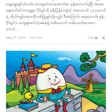
ဆွေးနွေးချင်ပါတယ်။ တာမွေတံတားအောက်မှာ ဖုန်းကောက်ရပြီး Ocean
ဈေးဝယ်စင်တာရှေ့မှာ ပိုင်ရှင်ကို ဖုန်းပြန်ပေးခဲ့တဲ့ ကလေးငယ် (၂) ယောက်
ရဲ့ ကိုယ်ကျင့်တရားကိုဂုဏ်ပြုချင်လို့လည်း ဒီအကြောင်း ရေးရတာပါ။ ဖုန်း
ပိုင်ရှင်က ကျေးဇူးဆပ်တဲ့အနေနဲ့ တစ်ယောက် တစ်သောင်းပေးတာ
တောင်…
Author
Shar
May 27, 2019
Tun Tun
5793
this
post