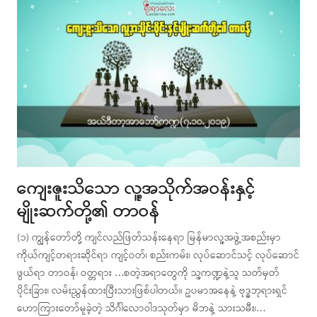
ကျေးဇူးသိသော လူ့အသိုက်အဝန်းနှင့်
မျိုးဆက်တို့၏ တာဝန်
(၁) ကျွန်တော်တို့ ကျင်လည်ဖြတ်သန်းနေရာ မြန်မာလူ့အဖွဲ့အစည်းမှာ
ကိုယ်ကျင့်တရားဆိုင်ရာ ကျင့်ဝတ်၊ စည်းကမ်း၊ လုပ်ဆောင်သင့် လုပ်ဆောင်
ဖွယ်ရာ တာဝန်၊ ဝတ္တရား …စတဲ့အရာတွေကို သူ့ကဏ္ဍနဲ့သူ သတ်မှတ်
ပိုင်းခြား၊ လမ်းညွှန်ထားပြီးသားဖြစ်ပါတယ်။ ဥပမာအနေနဲ့ ဗုဒ္ဓဘုရားရှင်
ဟောကြားတော်မူခဲ့တဲ့ သိင်္ဂါလောဝါဒသုတ်မှာ မိဘနဲ့ သားသမီး၊…