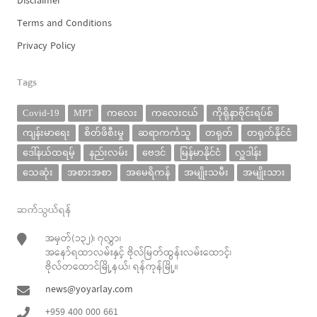
Disclaimer
Terms and Conditions
Privacy Policy
Tags
Covid-19
MPT
ကလေး
ကလေးငယ်
ကိုရိုနာဗိုင်းရပ်စ်
ကျန်းမာရေး
စိတ်ဖိစီးမှု
ဆရာကင်္ကသူ
တရုတ်
တရုတ်နိုင်ငံ
ဒေါ်နယ်ထရမ့်
နည်းလမ်း
ဗေဒင်
မြန်မာနိုင်ငံ
လှူဒါန်း
သေဆုံး
အစားအစာ
အမေရိကန်
အမျိုးသမီး
အမျိုးသား
ဆက်သွယ်ရန်
အမှတ်(၁၃၂)၊ ၇လွှာ၊
အနော်ရထာလမ်းနှင့် ဗိုလ်မြတ်ထွန်းလမ်းထောင့်၊
ဗိုလ်တထောင်မြို့နယ်၊ ရန်ကုန်မြို့။
news@yoyarlay.com
+959 400 000 661