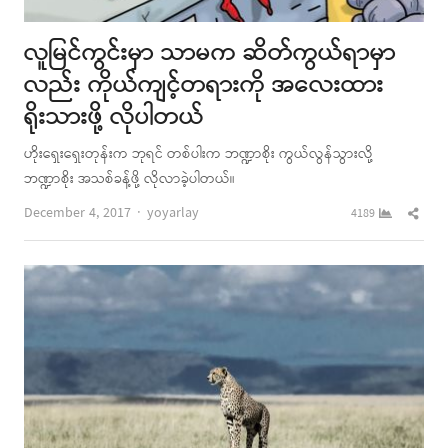
လူမြင်ကွင်းမှာ သာမက ဆိတ်ကွယ်ရာမှာ
လည်း ကိုယ်ကျင့်တရားကို အလေးထား
ရိုးသားဖို့ လိုပါတယ်
ဟိုးရှေးရှေးတုန်းက ဘုရင် တစ်ပါးက ဘဏ္ဍာစိုး ကွယ်လွန်သွားလို့
ဘဏ္ဍာစိုး အသစ်ခန့်ဖို့ လိုလာခဲ့ပါတယ်။
Author
Shar
December 4, 2017
yoyarlay
4189
this
post