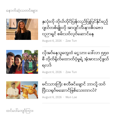
a
n
s
o
m
c
s
s
u
a
နောက်ဆုံးသတင်းများ
e
t
t
i
နှလုံးကို ကိုယ်တိုင်ပြန်လည်ပြုပြင်နိုင်မည့်
b
a
u
l
ဂျယ်တစ်မျိုးကို အာဂျင်တီးနားဇီဝဗေဒ
ပညာရှင် စမ်းသပ်လုပ်ဆောင်နေ
o
g
b
Author
August 6, 2026
Zaw Tun
o
r
e
k
a
လိုအပ်နေသူတွေထံ ငွေသား ဒေါ်လာ ၅၅၀
စီ တိုက်ရိုက်ထောက်ပံ့မှုရဲ့ အံ့အားသင့်ဖွယ်
m
ရလဒ်
Author
August 6, 2026
Zaw Tun
မင်းသားကြီး စတီဖင်ချောင် ဘာလို့ ထပ်
ပြီးသရုပ်မဆောင်ဖြစ်သေးတာလဲ?
Author
August 6, 2026
Wun Lae
ထင်ပေါ်ကျော်ကြား