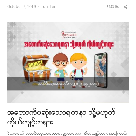
Author
Shar
October 7, 2019
Tun Tun
6453
this
post
အတောက်ပဆုံးသောရတနာ သို့မဟုတ်
ကိုယ်ကျင့်တရား
ဒီတစ်ပတ် အယ်ဒီတာ့အာဘော်ကဏ္ဍမှာတော့ ကိုယ်ကျင့်တရားအကြောင်း