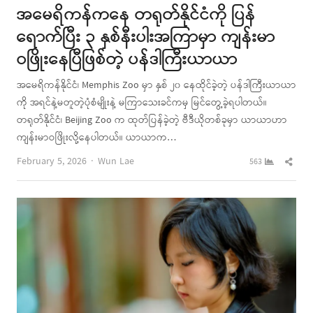
အမေရိကန်ကနေ တရုတ်နိုင်ငံကို ပြန်
ရောက်ပြီး ၃ နှစ်နီးပါးအကြာမှာ ကျန်းမာ
ဝဖြိုးနေပြီဖြစ်တဲ့ ပန်ဒါကြီးယာယာ
အမေရိကန်နိုင်ငံ၊ Memphis Zoo မှာ နှစ် ၂၀ နေထိုင်ခဲ့တဲ့ ပန်ဒါကြီးယာယာ
ကို အရင်နဲ့မတူတဲ့ပုံစံမျိုးနဲ့ မကြာသေးခင်ကမှ မြင်တွေ့ခဲ့ရပါတယ်။
တရုတ်နိုင်ငံ၊ Beijing Zoo က ထုတ်ပြန်ခဲ့တဲ့ ဗီဒီယိုတစ်ခုမှာ ယာယာဟာ
ကျန်းမာဝဖြိုးလို့နေပါတယ်။ ယာယာက…
Author
Shar
February 5, 2026
Wun Lae
563
this
post