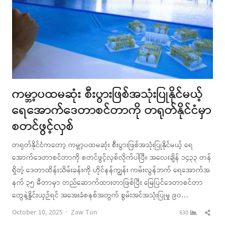
ကမ္ဘာ့ပထမဆုံး စီးပွားဖြစ်အသုံးပြုနိုင်မယ့်
ရေအောက်ဒေတာစင်တာကို တရုတ်နိုင်ငံမှာ
စတင်ဖွင့်လှစ်
တရုတ်နိုင်ငံကတော့ ကမ္ဘာ့ပထမဆုံး စီးပွားဖြစ်အသုံးပြုနိုင်မယ့် ရေ
အောက်ဒေတာစင်တာကို စတင်ဖွင့်လှစ်လိုက်ပါပြီ။ အလေးချိန် ၁၄၃၃ တန်
ရှိတဲ့ ဒေတာထိန်းသိမ်းခန်းကို ဟိုင်နန်ကျွန်း ကမ်းလွန်ဘက် ရေအောက်အ
နက် ၃၅ မီတာမှာ တည်ဆောက်ထားတာဖြစ်ပြီး မြေပြင်ဒေတာစင်တာ
တွေနဲ့နှိုင်းယှဉ်ရင် အအေးခံစနစ်အတွက် စွမ်းအင်အသုံးပြုမှု ၉၀…
Author
Shar
October 10, 2025
Zaw Tun
630
this