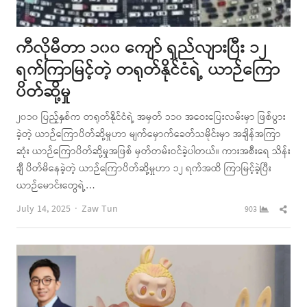
ကီလိုမီတာ ၁၀၀ ကျော် ရှည်လျားပြီး ၁၂
ရက်ကြာမြင့်တဲ့ တရုတ်နိုင်ငံရဲ့ ယာဉ်ကြော
ပိတ်ဆို့မှု
၂၀၁၀ ပြည့်နှစ်က တရုတ်နိုင်ငံရဲ့ အမှတ် ၁၁၀ အဝေးပြေးလမ်းမှာ ဖြစ်ပွား
ခဲ့တဲ့ ယာဉ်ကြောပိတ်ဆို့မှုဟာ မျက်မှောက်ခေတ်သမိုင်းမှာ အချိန်အကြာ
ဆုံး ယာဉ်ကြောပိတ်ဆို့မှုအဖြစ် မှတ်တမ်းဝင်ခဲ့ပါတယ်။ ကားအစီးရေ သိန်း
ချီ ပိတ်မိနေခဲ့တဲ့ ယာဉ်ကြောပိတ်ဆို့မှုဟာ ၁၂ ရက်အထိ ကြာမြင့်ခဲ့ပြီး
ယာဉ်မောင်းတွေရဲ့…
Author
Shar
July 14, 2025
Zaw Tun
903
this
post