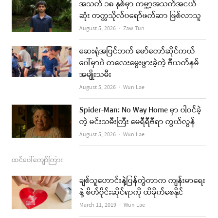
အသက် ၁၈ နှစ်မှာ ကမ္ဘာ့အသက်အငယ်
b
a
u
l
ဆုံး တက္ကသိုလ်ပရော်ဖက်ဆာ ဖြစ်လာသူ
o
g
b
Author
August 5, 2026
Zaw Tun
o
r
e
ဆေးရုံအပြင်ဘက် မော်တော်ဆိုင်ကယ်
k
a
ပေါ်မှာပဲ ကလေးမွေးဖွားခဲ့တဲ့ ဗီယက်နမ်
အမျိုးသမီး
m
Author
August 5, 2026
Wun Lae
Spider-Man: No Way Home မှာ ပါဝင်ခဲ့
တဲ့ မင်းသမီးကြီး မေရီရီဗီရာ ကွယ်လွန်
Author
August 5, 2026
Wun Lae
ထင်ပေါ်ကျော်ကြား
ချစ်သူဟောင်းနဲ့ပြန်တွဲတာက ကျန်းမာရေး
နဲ့ စိတ်ပိုင်းဆိုင်ရာကို ထိခိုက်စေနိုင်
Author
March 11, 2019
Wun Lae