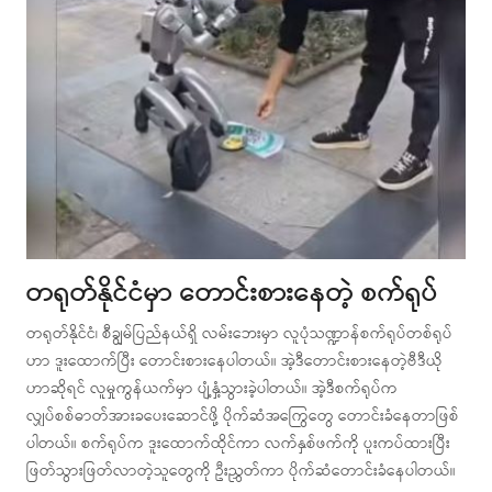
တရုတ်နိုင်ငံမှာ တောင်းစားနေတဲ့ စက်ရုပ်
တရုတ်နိုင်ငံ၊ စီချွမ်ပြည်နယ်ရှိ လမ်းဘေးမှာ လူပုံသဏ္ဍာန်စက်ရုပ်တစ်ရုပ်
ဟာ ဒူးထောက်ပြီး တောင်းစားနေပါတယ်။ အဲ့ဒီတောင်းစားနေတဲ့ဗီဒီယို
ဟာဆိုရင် လူမှုကွန်ယက်မှာ ပျံ့နှံ့သွားခဲ့ပါတယ်။ အဲ့ဒီစက်ရုပ်က
လျှပ်စစ်ဓာတ်အားခပေးဆောင်ဖို့ ပိုက်ဆံအကြွေတွေ တောင်းခံနေတာဖြစ်
ပါတယ်။ စက်ရုပ်က ဒူးထောက်ထိုင်ကာ လက်နှစ်ဖက်ကို ပူးကပ်ထားပြီး
ဖြတ်သွားဖြတ်လာတဲ့သူတွေကို ဦးညွှတ်ကာ ပိုက်ဆံတောင်းခံနေပါတယ်။