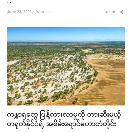
…
Author
Shar
June 23, 2026
Wun Lae
348
this
post
ကန္တာရတွေ ပြန့်ကားလာမှုကို တားဆီးမယ့်
တရုတ်နိုင်ငံရဲ့ အစိမ်းရောင်မဟာတံတိုင်း