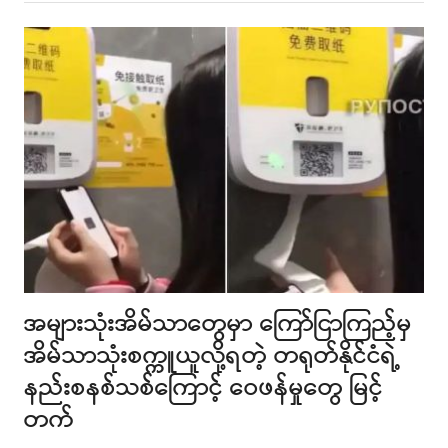
post
အများသုံးအိမ်သာတွေမှာ ကြော်ငြာကြည့်မှ
အိမ်သာသုံးစက္ကူယူလို့ရတဲ့ တရုတ်နိုင်ငံရဲ့
နည်းစနစ်သစ်ကြောင့် ဝေဖန်မှုတွေ မြင့်
တက်