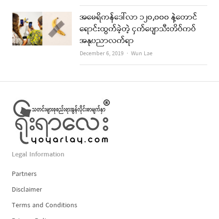
အမေရိကန်ဒေါ်လာ ၁၂၀,၀၀၀ နဲ့တောင်
ရောင်းထွက်ခဲ့တဲ့ ငှက်ပျောသီးတိပ်ကပ်
အနုပညာလက်ရာ
Author
December 6, 2019
Wun Lae
Legal Information
Partners
Disclaimer
Terms and Conditions