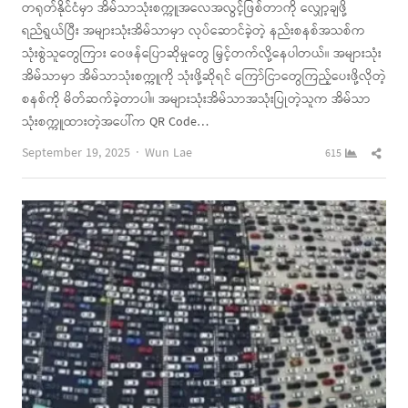
တရုတ်နိုင်ငံမှာ အိမ်သာသုံးစက္ကူအလေအလွင့်ဖြစ်တာကို လျှော့ချဖို့
ရည်ရွယ်ပြီး အများသုံးအိမ်သာမှာ လုပ်ဆောင်ခဲ့တဲ့ နည်းစနစ်အသစ်က
သုံးစွဲသူတွေကြား ဝေဖန်ပြောဆိုမှုတွေ မြှင့်တက်လို့နေပါတယ်။ အများသုံး
အိမ်သာမှာ အိမ်သာသုံးစက္ကူကို သုံးဖို့ဆိုရင် ကြော်ငြာတွေကြည့်ပေးဖို့လိုတဲ့
စနစ်ကို မိတ်ဆက်ခဲ့တာပါ။ အများသုံးအိမ်သာအသုံးပြုတဲ့သူက အိမ်သာ
သုံးစက္ကူထားတဲ့အပေါ်က QR Code…
Author
Shar
September 19, 2025
Wun Lae
615
this
post