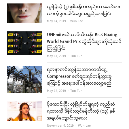
လွန်ခဲ့တဲ့ (၂) နှစ်ခန့်ကတည်းက ခေတ်စား
လာတဲ့ နှာခေါင်းမွေးအရှည်ထားခြင်း
Author
May 14, 2019
Wun Lae
ONE ၏ ဖယ်သာဝိတ်တန်း Kick Boxing
World Grand Prix တွဲဆိုင်းများကိုသုံးသပ်
ကြည့်ခြင်း
Author
May 14, 2019
Tun Tun
ရတနာကမ်းလွန်သဘာဝဓာတ်ငွေ့
Compressor စက်များရပ်တန့်သွားမှု
ကြောင့် အရေးပေါ်ဝန်အားလျော့မည်
Author
May 14, 2019
Tun Tun
ပိုကောင်းပြီး လုံခြုံစိတ်ချရတဲ့ ကျည်ဆံ
ရထားကို ဒီဇိုင်းထွင်ဖန်တီးတဲ့ (၁၃) နှစ်
အရွယ်ကျောင်းသူလေး
Author
November 4, 2019
Wun Lae