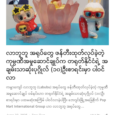
လာဘူဘူ အရုပ်တွေ ဖန်တီးထုတ်လုပ်ခဲ့တဲ့
ကုမ္ပဏီအမှုဆောင်ချုပ်က တရုတ်နိုင်ငံရဲ့ အ
ချမ်းသာဆုံးပုဂ္ဂိုလ် (၁၀)ဦးစာရင်းမှာ ပါဝင်
လာ
ကမ္ဘာကျော် လာဘူဘူ (Labubu) အရုပ်တွေ ဖန်တီးထုတ်လုပ်ခဲ့တဲ့ ကုမ္ပဏီ
အမှုဆောင်ချုပ် ဝမ်နင်းဟာ တရုတ်နိုင်ငံရဲ့ အချမ်းသာဆုံးပုဂ္ဂိုလ် (၁၀)ဦး
စာရင်းမှာ ပထမဆုံးအကြိမ် ပါဝင်လာခဲ့ပါပြီ။ ဘေဂျင်းမြို့အခြေစိုက် Pop
Mart International Group ဟာ လာဘူဘူ အရုပ်တွေ…