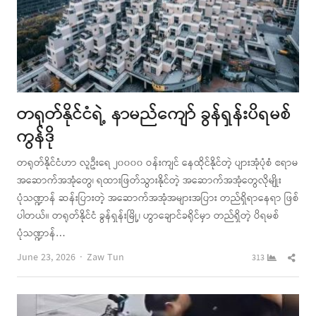
တရုတ်နိုင်ငံရဲ့ နာမည်ကျော် ခွန်ရှန်းပိရမစ်
ကွန်ဒို
တရုတ်နိုင်ငံဟာ လူဦးရေ ၂၀၀၀၀ ဝန်းကျင် နေထိုင်နိုင်တဲ့ ပျားအုံပုံစံ ဧရာမ
အဆောက်အအုံတွေ၊ ရထားဖြတ်သွားနိုင်တဲ့ အဆောက်အအုံတွေလိုမျိုး
ပုံသဏ္ဍာန် ဆန်းပြားတဲ့ အဆောက်အအုံအများအပြား တည်ရှိရာနေရာ ဖြစ်
ပါတယ်။ တရုတ်နိုင်ငံ ခွန်ရှန်းမြို့၊ ဟွာချောင်ခရိုင်မှာ တည်ရှိတဲ့ ပိရမစ်
ပုံသဏ္ဍာန်…
Author
Shar
June 23, 2026
Zaw Tun
313
this
post