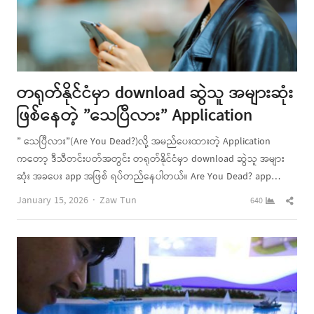
တရုတ်နိုင်ငံမှာ download ဆွဲသူ အများဆုံး
ဖြစ်နေတဲ့ ”သေပြီလား” Application
” သေပြီလား”(Are You Dead?)လို့ အမည်ပေးထားတဲ့ Application
ကတော့ ဒီသီတင်းပတ်အတွင်း တရုတ်နိုင်ငံမှာ download ဆွဲသူ အများ
ဆုံး အခပေး app အဖြစ် ရပ်တည်နေပါတယ်။ Are You Dead? app…
Author
Shar
January 15, 2026
Zaw Tun
640
this
post