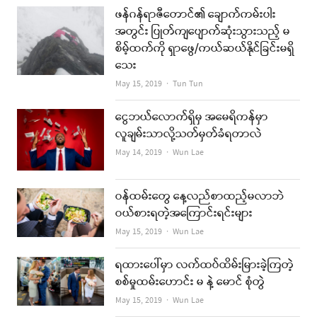
ဖန်ဂန်ရာဇီတောင်၏ ချောက်ကမ်းပါး
အတွင်း ပြုတ်ကျပျောက်ဆုံးသွားသည့် မ
စိမ့်ထက်ကို ရှာဖွေ/ကယ်ဆယ်နိုင်ခြင်းမရှိ
သေး
Author
May 15, 2019
Tun Tun
ငွေဘယ်လောက်ရှိမှ အမေရိကန်မှာ
လူချမ်းသာလို့သတ်မှတ်ခံရတာလဲ
Author
May 14, 2019
Wun Lae
ဝန်ထမ်းတွေ နေ့လည်စာထည့်မလာဘဲ
ဝယ်စားရတဲ့အကြောင်းရင်းများ
Author
May 15, 2019
Wun Lae
ရထားပေါ်မှာ လက်ထပ်ထိမ်းမြားခဲ့ကြတဲ့
စစ်မှုထမ်းဟောင်း မ နဲ့ မောင် စုံတွဲ
Author
May 15, 2019
Wun Lae