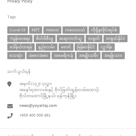
Privacy Policy
Tags
Covid-19
MPT
ကလေး
ကလေးငယ်
ကိုရိုနာဗိုင်းရပ်စ်
ကျန်းမာရေး
စိတ်ဖိစီးမှု
ဆရာကင်္ကသူ
တရုတ်
တရုတ်နိုင်ငံ
ဒေါ်နယ်ထရမ့်
နည်းလမ်း
ဗေဒင်
မြန်မာနိုင်ငံ
လှူဒါန်း
သေဆုံး
အစားအစာ
အမေရိကန်
အမျိုးသမီး
အမျိုးသား
ဆက်သွယ်ရန်
အမှတ်(၁၃၂)၊ ၇လွှာ၊
အနော်ရထာလမ်းနှင့် ဗိုလ်မြတ်ထွန်းလမ်းထောင့်၊
ဗိုလ်တထောင်မြို့နယ်၊ ရန်ကုန်မြို့။
news@yoyarlay.com
+959 400 000 661