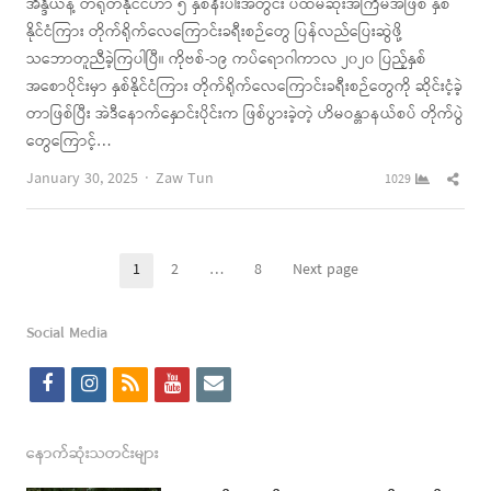
အိန္ဒိယနဲ့ တရုတ်နိုင်ငံဟာ ၅ နှစ်နီးပါးအတွင်း ပထမဆုံးအကြိမ်အဖြစ် နှစ်
နိုင်ငံကြား တိုက်ရိုက်လေကြောင်းခရီးစဉ်တွေ ပြန်လည်ပြေးဆွဲဖို့
သဘောတူညီခဲ့ကြပါပြီ။ ကိုဗစ်-၁၉ ကပ်ရောဂါကာလ ၂၀၂၀ ပြည့်နှစ်
အစောပိုင်းမှာ နှစ်နိုင်ငံကြား တိုက်ရိုက်လေကြောင်းခရီးစဉ်တွေကို ဆိုင်းငံ့ခဲ့
တာဖြစ်ပြီး အဲဒီနောက်နှောင်းပိုင်းက ဖြစ်ပွားခဲ့တဲ့ ဟိမဝန္တာနယ်စပ် တိုက်ပွဲ
တွေကြောင့်…
Author
Shar
January 30, 2025
Zaw Tun
1029
this
post
Posts
1
2
…
8
Next page
Page
Page
Page
pagination
Social Media
f
i
r
y
e
a
n
s
o
m
c
s
s
u
a
နောက်ဆုံးသတင်းများ
e
t
t
i