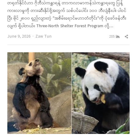
တရုတ်နိုင်ငံဟာ ဂိုဘီသဲကန္တာရနဲ့ တာကလာမာကန်သဲကန္တာရတွေ ပြန့်
ကားလာမှုကို တားဆီးနိုင်ဖို့အတွက် သစ်ပင်ပေါင်း ၁၀၀ ဘီလျံနီးပါး ပါဝင်
ပြီး မိုင် ၂၈၀၀ ရှည်လျားတဲ့ ”အစိမ်းရောင်မဟာတံတိုင်း”ကို ပုံဖော်ဖန်တီး
လျက် ရှိပါတယ်။ Three-North Shelter Forest Program လို့…
Author
Shar
June 9, 2026
Zaw Tun
285
this
post