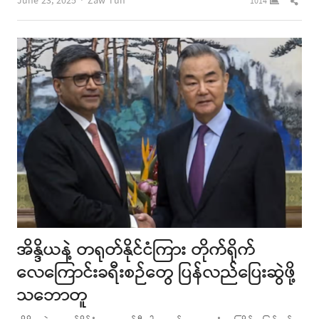
Author
Shar
June 23, 2025
Zaw Tun
1014
this
post
အိန္ဒိယနဲ့ တရုတ်နိုင်ငံကြား တိုက်ရိုက်
လေကြောင်းခရီးစဉ်တွေ ပြန်လည်ပြေးဆွဲဖို့
သဘောတူ