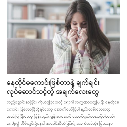
နေထိုင်မကောင်းဖြစ်တာနဲ့ ချက်ချင်း
လုပ်ဆောင်သင့်တဲ့ အချက်လေးတွေ
လည်ချောင်းနာခြင်း၊ ကိုယ်ပူခြင်းစတဲ့ ရောဂါ လက္ခဏာတွေပြပြီး နေထိုင်မ
ကောင်း ဖြစ်လာပြီဆိုရင်တော့ အောက်ဖော်ပြပါ နည်းလမ်းလေးတွေ
အသုံးပြုပြီးတော့ ပြန်လည်ကျန်းမာအောင် ဆောင်ရွက်ပေးသင့်ပါတယ်။
ရေချိုး၍ အိမ်တွင်း၌နေပါ နှာခေါင်းပိတ်ခြင်းရဲ့ အခက်အခဲဆုံး ပြဿနာ