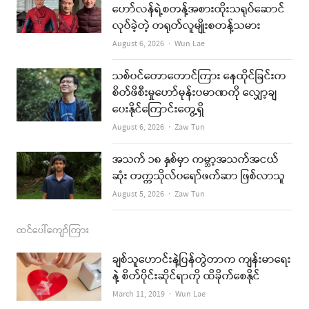
b
a
u
l
ဟော်လန်ရဲ့စတန့်အစားထိုးသရုပ်ဆောင်
လုပ်ခဲ့တဲ့ တရုတ်လူမျိုးစတန့်သမား
o
g
b
Author
August 6, 2026
Wun Lae
o
r
e
k
a
သစ်ပင်တောတောင်ကြား နေထိုင်ခြင်းက
စိတ်ဖိစီးမှုဟော်မုန်းပမာဏကို လျှော့ချ
m
ပေးနိုင်ကြောင်းတွေ့ရှိ
Author
August 6, 2026
Zaw Tun
အသက် ၁၈ နှစ်မှာ ကမ္ဘာ့အသက်အငယ်
ဆုံး တက္ကသိုလ်ပရော်ဖက်ဆာ ဖြစ်လာသူ
Author
August 5, 2026
Zaw Tun
ထင်ပေါ်ကျော်ကြား
ချစ်သူဟောင်းနဲ့ပြန်တွဲတာက ကျန်းမာရေး
နဲ့ စိတ်ပိုင်းဆိုင်ရာကို ထိခိုက်စေနိုင်
Author
March 11, 2019
Wun Lae