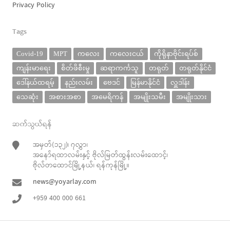
Privacy Policy
Tags
Covid-19
MPT
ကလေး
ကလေးငယ်
ကိုရိုနာဗိုင်းရပ်စ်
ကျန်းမာရေး
စိတ်ဖိစီးမှု
ဆရာကင်္ကသူ
တရုတ်
တရုတ်နိုင်ငံ
ဒေါ်နယ်ထရမ့်
နည်းလမ်း
ဗေဒင်
မြန်မာနိုင်ငံ
လှူဒါန်း
သေဆုံး
အစားအစာ
အမေရိကန်
အမျိုးသမီး
အမျိုးသား
ဆက်သွယ်ရန်
အမှတ်(၁၃၂)၊ ၇လွှာ၊
အနော်ရထာလမ်းနှင့် ဗိုလ်မြတ်ထွန်းလမ်းထောင့်၊
ဗိုလ်တထောင်မြို့နယ်၊ ရန်ကုန်မြို့။
news@yoyarlay.com
+959 400 000 661