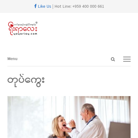
Like Us
| Hot Line: +959 400 000 661
Open
Menu
Menu
search
panel
တုပ်ကွေး