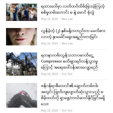
ရထားပေါ်မှာ လက်ထပ်ထိမ်းမြားခဲ့ကြတဲ့
စစ်မှုထမ်းဟောင်း မ နဲ့ မောင် စုံတွဲ
Author
May 15, 2019
Wun Lae
လွန်ခဲ့တဲ့ (၂) နှစ်ခန့်ကတည်းက ခေတ်စား
လာတဲ့ နှာခေါင်းမွေးအရှည်ထားခြင်း
Author
May 14, 2019
Wun Lae
ရတနာကမ်းလွန်သဘာဝဓာတ်ငွေ့
Compressor စက်များရပ်တန့်သွားမှု
ကြောင့် အရေးပေါ်ဝန်အားလျော့မည်
Author
May 14, 2019
Tun Tun
ဖန်ဂန်ရာဇီတောင်၏ ချောက်ကမ်းပါး
အတွင်း ပြုတ်ကျပျောက်ဆုံးသွားသည့် မ
စိမ့်ထက်ကို ရှာဖွေ/ကယ်ဆယ်နိုင်ခြင်းမရှိ
သေး
Author
May 15, 2019
Tun Tun