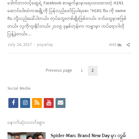
ဒေါက်တာတင့်ဆွေရဲ့ Facebook စာမျက်နှာမှာရေးသားထားတဲ့ H1N1
ဆောင်းပါးထဲကအချို့ကို ပြန်လည်ဖော်ပြပါရစေ။ “H1N1 flu ကို swine
flu လို့လည်းခေါ်ပါတယ်။ တုပ်ကွေးတစ်မျိုးဖြစ်တယ်။ ဝက်တွေမှာစဖြစ်
တယ်။ လူကိုကူးနိုင်တယ်။ ၂ဝဝ၉ ခုနှစ်တုန်းက ကမ္ဘာမှာ ကပ်ရောဂါလို
ပြန့်ခဲ့တယ်။…
Author
Shar
July 24, 2017
yoyarlay
4593
this
post
Posts
Previous page
1
2
Page
Page
pagination
Social Media
f
i
r
y
e
a
n
s
o
m
c
s
s
u
a
နောက်ဆုံးသတင်းများ
e
t
t
i
Spider-Man: Brand New Day မှာ တွမ်