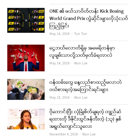
ONE ၏ ဖယ်သာဝိတ်တန်း Kick Boxing
World Grand Prix တွဲဆိုင်းများကိုသုံးသပ်
ကြည့်ခြင်း
Author
May 14, 2019
Tun Tun
ငွေဘယ်လောက်ရှိမှ အမေရိကန်မှာ
လူချမ်းသာလို့သတ်မှတ်ခံရတာလဲ
Author
May 14, 2019
Wun Lae
ဝန်ထမ်းတွေ နေ့လည်စာထည့်မလာဘဲ
ဝယ်စားရတဲ့အကြောင်းရင်းများ
Author
May 15, 2019
Wun Lae
ပိုကောင်းပြီး လုံခြုံစိတ်ချရတဲ့ ကျည်ဆံ
ရထားကို ဒီဇိုင်းထွင်ဖန်တီးတဲ့ (၁၃) နှစ်
အရွယ်ကျောင်းသူလေး
Author
November 4, 2019
Wun Lae