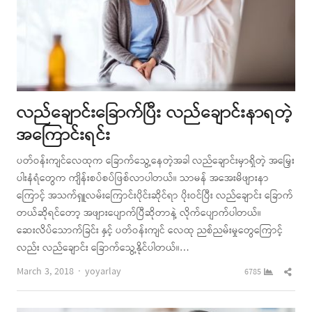
လည်ချောင်းခြောက်ပြီး လည်ချောင်းနာရတဲ့
အကြောင်းရင်း
ပတ်ဝန်းကျင်လေထုက ခြောက်သွေ့နေတဲ့အခါ လည်ချောင်းမှာရှိတဲ့ အမြှေး
ပါးနံရံတွေက ကျိန်းစပ်စပ်ဖြစ်လာပါတယ်။ သာမန် အအေးမိဖျားနာ
ကြောင့် အသက်ရှူလမ်းကြောင်းပိုင်းဆိုင်ရာ ပိုးဝင်ပြီး လည်ချောင်း ခြောက်
တယ်ဆိုရင်တော့ အဖျားပျောက်ပြီဆိုတာနဲ့ လိုက်ပျောက်ပါတယ်။
ဆေးလိပ်သောက်ခြင်း နှင့် ပတ်ဝန်းကျင် လေထု ညစ်ညမ်းမှုတွေကြောင့်
လည်း လည်ချောင်း ခြောက်သွေ့နိုင်ပါတယ်။…
Author
Shar
March 3, 2018
yoyarlay
6785
this
post