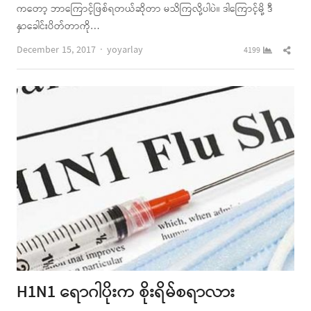
ကတော့ ဘာကြောင့်ဖြစ်ရတယ်ဆိုတာ မသိကြလို့ပါပဲ။ ဒါကြောင့်မို့ ဒီ
နှာခေါင်းပိတ်တာကို…
Author
Shar
December 15, 2017
yoyarlay
4199
this
post
H1N1 ရောဂါပိုးက စိုးရိမ်စရာလား