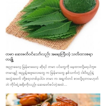
တမာ ဆေးဖက်ဝင်သော်လည်း အရေးကြီးတဲ့ သတိထားစရာ
တချို့
အညာဓလေ့ မြန်မာဓလေ့ ဆိုရင် တမာ ပင်တွေကို မေ့ထားလို့မရပါဘူး။
တမာချဉ် အညွန့်အဖူးလေးတွေ က မြန်မာတွေ နှစ်သက်တဲ့ ငါးပိရည်နဲ့
အတွဲအဖက် တို့စရာတစ်ခုပါပဲ။ တမာ က အရွက်တင် စားလို့ရတာမဟုတ်
ဘဲ ကိုင်းရဲ့အရိုးကိုလည်း ဆေးဖော်စပ်တဲ့အထဲ…