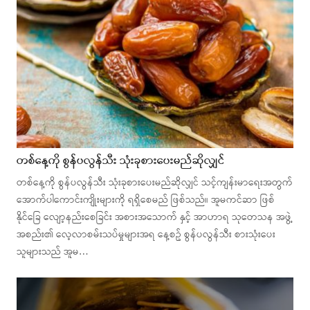
တစ်နေ့ကို စွန်ပလွန်သီး သုံးခုစားပေးမည်ဆိုလျှင်
တစ်နေ့ကို စွန်ပလွန်သီး သုံးခုစားပေးမည်ဆိုလျှင် သင့်ကျန်းမာရေးအတွက်
အောက်ပါကောင်းကျိုးများကို ရရှိစေမည် ဖြစ်သည်။ အူမကင်ဆာ ဖြစ်
နိုင်ခြေ လျော့နည်းစေခြင်း အစားအသောက် နှင့် အာဟာရ သုတေသန အဖွဲ့
အစည်း၏ လေ့လာစမ်းသပ်မှုများအရ နေ့စဥ် စွန်ပလွန်သီး စားသုံးပေး
သူများသည် အူမ…