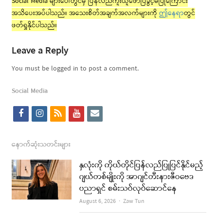
Social Media များပေါ်တွင်မှ ပြန်လည်ကူးယူဖော်ပြခွင့်မပြုကြောင်း
အသိပေးအပ်ပါသည်။ အသေးစိတ်အချက်အလက်များကို
ဤနေရာ
တွင်
ဖတ်ရှုနိုင်ပါသည်။
Leave a Reply
You must be logged in to post a comment.
Social Media
f
i
r
y
e
a
n
s
o
m
c
s
s
u
a
နောက်ဆုံးသတင်းများ
e
t
t
i
နှလုံးကို ကိုယ်တိုင်ပြန်လည်ပြုပြင်နိုင်မည့်
b
a
u
l
ဂျယ်တစ်မျိုးကို အာဂျင်တီးနားဇီဝဗေဒ
ပညာရှင် စမ်းသပ်လုပ်ဆောင်နေ
o
g
b
Author
August 6, 2026
Zaw Tun
o
r
e