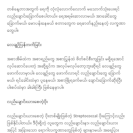
တစ်နေ့တာအတွက် ရေကို လုံလုံလောက်လောက် မသောက်သုံးပေးရင်
လည်ချောင်းခြောက်စေပါတယ်။ ရေအရမ်းဆာလာမယ်၊ အာခေါင်တွေ
ခြောက်မယ်၊ မောပန်းနေမယ် စတာတွေက ရေဓာတ်နည်းနေတဲ့ လက္ခဏာ
တွေပါ။
လေချဉ်ပြန်တက်ခြင်း
အစာအိမ်ထဲက အစာရည်တွေ အစာပြွန်ထဲ ဖိတ်စင်စီးကျခြင်း မရှိရအောင်
လုပ်ဆောင်ပေးတဲ့ အဆို့ရှင်က အလုပ်မလုပ်တော့ဘူးဆိုရင် လေချဉ်တွေ
ဖောက်လာမှာပါ။ လေချဉ်တွေ ဖောက်လာရင် လည်ချောင်းတွေ ခြောက်
မယ်၊ ရင်ခေါင်းထဲမှာ ပူနေမယ်၊ အစာမြိုရခက်မယ်၊ ချောင်းခြောက်ဆိုးပြီး
ပါးစပ်ထဲမှာ ခါးခါးကြီး ဖြစ်နေမှာပါ။
လည်ချောင်းယားစေတဲ့ပိုး
လည်ချောင်းယားစေတဲ့ ပိုးတစ်မျိုးဖြစ်တဲ့ Streptococcal ပိုးကြောင့်လည်း
ဖြစ်နိုင်ပါတယ်။ ဒီပိုးရှိတဲ့ လူတွေက လည်ချောင်းနာ၊ လည်ချောင်းယား
အပြင် အခြားသော ရောဂါလက္ခဏာတွေဖြစ်တဲ့ ဖျားနာမယ်၊ အရေပြား