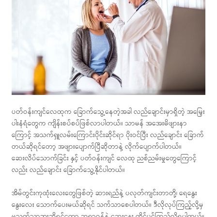
ပတ်ဝန်းကျင်လေထုက ခြောက်သွေ့နေတဲ့အခါ လည်ချောင်းမှာရှိတဲ့ အမြှေး
ပါးနံရံတွေက ကျိန်းစပ်စပ်ဖြစ်လာပါတယ်။ သာမန် အအေးမိဖျားနာ
ကြောင့် အသက်ရှူလမ်းကြောင်းပိုင်းဆိုင်ရာ ပိုးဝင်ပြီး လည်ချောင်း ခြောက်
တယ်ဆိုရင်တော့ အဖျားပျောက်ပြီဆိုတာနဲ့ လိုက်ပျောက်ပါတယ်။
ဆေးလိပ်သောက်ခြင်း နှင့် ပတ်ဝန်းကျင် လေထု ညစ်ညမ်းမှုတွေကြောင့်
လည်း လည်ချောင်း ခြောက်သွေ့နိုင်ပါတယ်။
အိမ်တွင်းကုထုံးလေးတွေဖြစ်တဲ့ ဆားရည်နဲ့ ပလုတ်ကျင်းတာတို့၊ ရေနွေး
နွေးလေး သောက်ပေးမယ်ဆိုရင် သက်သာစေပါတယ်။ ဒီလိုလုပ်ကြည့်လို့မှ
မသက်သာဘူးဆိုရင်တော့ ဆရာဝန်နဲ့ ဆွေးနွေး တိုင်ပင်ကြည့်လို့ရပါတယ်။