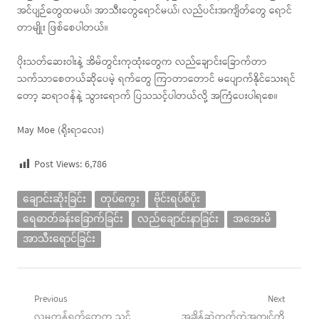
အင်ပျဉ်တွေထမယ်၊ အာသီးတွေရောင်မယ်၊ လည်ပင်းအကျိတ်တွေ ရောင်
တာမျိုး ဖြစ်စေပါတယ်။
ပိုးသတ်ဆေးဝါးနဲ့ အိမ်တွင်းကုထုံးတွေက လည်ချောင်းခြောက်တာ
သက်သာစေတယ်ဆိုပေမဲ့ ရက်တွေ ကြာတာတောင် မပျောက်နိုင်သေးရင်
တော့ ဆရာဝန်နဲ့ သွားရောက် ပြသသင့်ပါတယ်လို့ အကြံပေးပါရစေ။
May Moe (ရိုးရာလေး)
Post Views:
6,786
ချောင်းဆိုးခြင်း
တုပ်ကွေး
ဗိုင်းရပ်စ်ပိုး
ရေဓာတ်ခန်းခြောက်ခြင်း
လည်ချောင်းနာခြင်း
အအေးမိ
အာသီးရောင်ခြင်း
Post
Previous
Next
Previous
Next
လူမှုကွန်ရက်တွေက သင့်
အချိန်ဆွဲတတ်တဲ့အကျင့်ကို