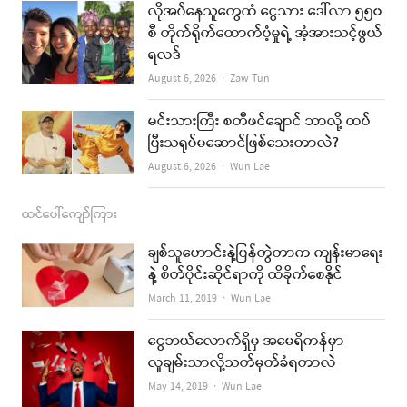
k
a
လိုအပ်နေသူတွေထံ ငွေသား ဒေါ်လာ ၅၅၀
စီ တိုက်ရိုက်ထောက်ပံ့မှုရဲ့ အံ့အားသင့်ဖွယ်
m
ရလဒ်
Author
August 6, 2026
Zaw Tun
မင်းသားကြီး စတီဖင်ချောင် ဘာလို့ ထပ်
ပြီးသရုပ်မဆောင်ဖြစ်သေးတာလဲ?
Author
August 6, 2026
Wun Lae
ထင်ပေါ်ကျော်ကြား
ချစ်သူဟောင်းနဲ့ပြန်တွဲတာက ကျန်းမာရေး
နဲ့ စိတ်ပိုင်းဆိုင်ရာကို ထိခိုက်စေနိုင်
Author
March 11, 2019
Wun Lae
ငွေဘယ်လောက်ရှိမှ အမေရိကန်မှာ
လူချမ်းသာလို့သတ်မှတ်ခံရတာလဲ
Author
May 14, 2019
Wun Lae