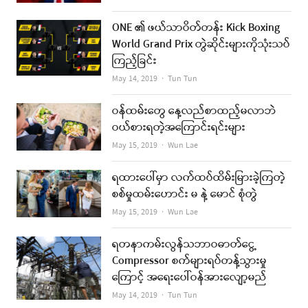
ONE ၏ ဖယ်သာဝိတ်တန်း Kick Boxing
World Grand Prix တွဲဆိုင်းများကိုသုံးသပ်
ကြည့်ခြင်း
Author
May 14, 2019
Tun Tun
ဝန်ထမ်းတွေ နေ့လည်စာထည့်မလာဘဲ
ဝယ်စားရတဲ့အကြောင်းရင်းများ
Author
May 15, 2019
Wun Lae
ရထားပေါ်မှာ လက်ထပ်ထိမ်းမြားခဲ့ကြတဲ့
စစ်မှုထမ်းဟောင်း မ နဲ့ မောင် စုံတွဲ
Author
May 15, 2019
Wun Lae
ရတနာကမ်းလွန်သဘာဝဓာတ်ငွေ့
Compressor စက်များရပ်တန့်သွားမှု
ကြောင့် အရေးပေါ်ဝန်အားလျော့မည်
Author
May 14, 2019
Tun Tun