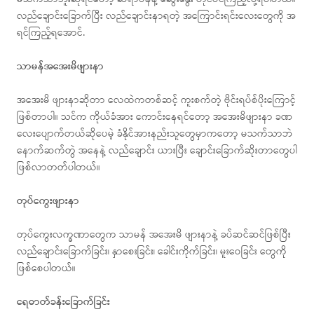
လည်ချောင်းခြောက်ပြီး လည်ချောင်းနာရတဲ့ အကြောင်းရင်းလေးတွေကို အ
ရင်ကြည့်ရအောင်.
သာမန်အအေးမိဖျားနာ
အအေးမိ ဖျားနာဆိုတာ လေထဲကတစ်ဆင့် ကူးစက်တဲ့ ဗိုင်းရပ်စ်ပိုးကြောင့်
ဖြစ်တာပါ။ သင်က ကိုယ်ခံအား ကောင်းနေရင်တော့ အအေးမိဖျားနာ ခဏ
လေးပျောက်တယ်ဆိုပေမဲ့ ခံနိုင်အားနည်းသူတွေမှာကတော့ မသက်သာဘဲ
နောက်ဆက်တွဲ အနေနဲ့ လည်ချောင်း ယားပြီး ချောင်းခြောက်ဆိုးတာတွေပါ
ဖြစ်လာတတ်ပါတယ်။
တုပ်ကွေးဖျားနာ
တုပ်ကွေးလက္ခဏာတွေက သာမန် အအေးမိ ဖျားနာနဲ့ ခပ်ဆင်ဆင်ဖြစ်ပြီး
လည်ချောင်းခြောက်ခြင်း၊ နှာစေးခြင်း၊ ခေါင်းကိုက်ခြင်း၊ မူးဝေခြင်း တွေကို
ဖြစ်စေပါတယ်။
ရေဓာတ်ခန်းခြောက်ခြင်း