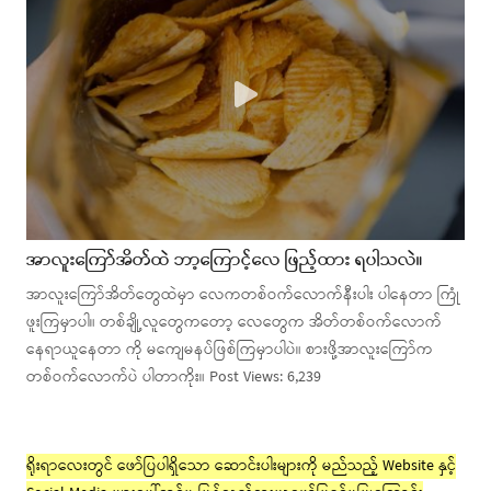
အာလူးကြော်အိတ်ထဲ ဘာ့ကြောင့်လေ ဖြည့်ထား ရပါသလဲ။
အာလူးကြော်အိတ်တွေထဲမှာ လေကတစ်ဝက်လောက်နီးပါး ပါနေတာ ကြုံ
ဖူးကြမှာပါ။ တစ်ချို့လူတွေကတော့ လေတွေက အိတ်တစ်ဝက်လောက်
နေရာယူနေတာ ကို မကျေမနပ်ဖြစ်ကြမှာပါပဲ။ စားဖို့အာလူးကြော်က
တစ်ဝက်လောက်ပဲ ပါတာကိုး။ Post Views: 6,239
ရိုးရာလေးတွင် ဖော်ပြပါရှိသော ဆောင်းပါးများကို မည်သည့် Website နှင့်