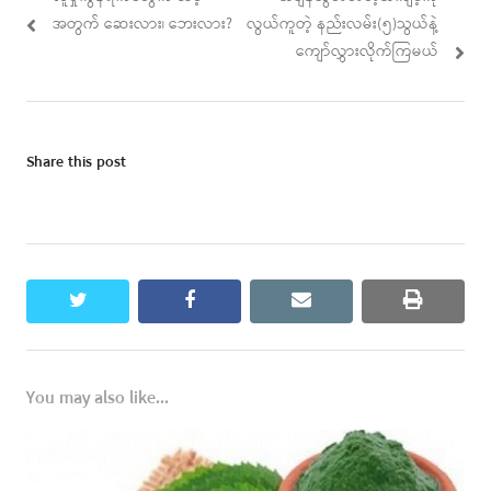
navigation
post:
post:
အတွက် ဆေးလား၊ ဘေးလား?
လွယ်ကူတဲ့ နည်းလမ်း(၅)သွယ်နဲ့
ကျော်လွှားလိုက်ကြမယ်
Share this post
twitter
facebook
email
print
You may also like...