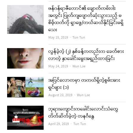
ဖန်ဂန်ရာဇီတောင်၏ ချောက်ကမ်းပါး
အတွင်း ပြုတ်ကျပျောက်ဆုံးသွားသည့် မ
စိမ့်ထက်ကို ရှာဖွေ/ကယ်ဆယ်နိုင်ခြင်းမရှိ
သေး
Author
May 15, 2019
Tun Tun
လွန်ခဲ့တဲ့ (၂) နှစ်ခန့်ကတည်းက ခေတ်စား
လာတဲ့ နှာခေါင်းမွေးအရှည်ထားခြင်း
Author
May 14, 2019
Wun Lae
အပြင်လောကမှာ တကယ်ရှိတဲ့စွမ်းအား
ရှင်များ (၁)
Author
August 23, 2019
Wun Lae
ဘုရားကျောင်းကခေါင်းလောင်းသံတွေ
တိတ်ဆိတ်ခဲ့တဲ့ တနင်္ဂနွေ
Author
April 29, 2019
Tun Tun