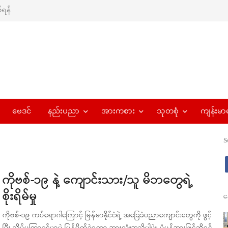
ရန်
ဗေဒင်
နည်းပညာ
အားကစား
သုတစုံ
ကျန်းမာ
S
ကိုဗစ်-၁၉ နဲ့ ကျောင်းသား/သူ မိဘတွေရဲ့
စိုးရိမ်မှု
န
ကိုဗစ်-၁၉ ကပ်ရောဂါကြောင့် မြန်မာနိုင်ငံရဲ့ အခြေခံပညာကျောင်းတွေကို ဖွင့်