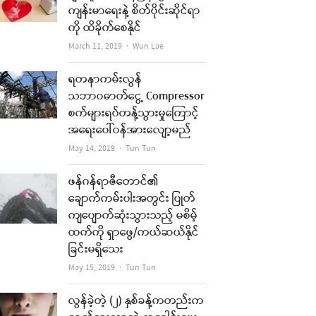
ကျန်းမာရေးနဲ့ စိတ်ပိုင်းဆိုင်ရာ
ကို ထိခိုက်စေနိုင်
Author
March 11, 2019
Wun Lae
ရတနာကမ်းလွန်
သဘာဝဓာတ်ငွေ့ Compressor
စက်များရပ်တန့်သွားမှုကြောင့်
အရေးပေါ်ဝန်အားလျော့မည်
Author
May 14, 2019
Tun Tun
ဖန်ဂန်ရာဇီတောင်၏
ချောက်ကမ်းပါးအတွင်း ပြုတ်
ကျပျောက်ဆုံးသွားသည့် မစိမ့်
ထက်ကို ရှာဖွေ/ကယ်ဆယ်နိုင်
ခြင်းမရှိသေး
Author
May 15, 2019
Tun Tun
လွန်ခဲ့တဲ့ (၂) နှစ်ခန့်ကတည်းက