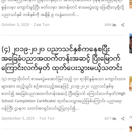
ပြီး သိပ်မကြာခင်မှာပဲ ပြန်ပိတ်ခဲ့ရတာ အားလုံးအသိပါပဲ။ ပုံမှန်အားဖြင့်ဆိုရင်
ဇွန်လမှာ ကျောင်းဖွင့်ပြီး မတ်လမှာ အတန်းတင် စာမေးပွဲတွေ ဖြေဆိုလေ့ရှိလို့
ပညာသင်နှစ် တစ်နှစ်ကို အချိန် ၉ လခွဲလောက်…
Author
Sha
October 5, 2020
Zaw Tun
3809
this
pos
(၄) ၂၀၁၉-၂၀၂၀ ပညာသင်နှစ်ကနေစပြီး
အခြေခံပညာအထက်တန်းအဆင့် ပြီးမြောက်
ကြောင်းလက်မှတ် ထုတ်ပေးသွားမယ့်သတင်း
(၄) တက္ကသိုလ်ဝင် စာမေးပွဲမအောင်မြင်သည့် ၇၀ ရာခိုင်နှုန်းသော ကျောင်းသား
များအား ထည့်သွင်း စဉ်းစားသည့်အနေဖြင့် ၂၀၁၉-၂၀၂၀ ပညာသင်နှစ်မှ
စတင်၍ အခြေခံပညာအထက်တန်းအဆင့် ပြီးမြောက် ကြောင်းလက်မှတ်(High
School Completion Certificate) ထုတ်ပေးသွားမည်ဖြစ်ကြောင်း ပညာရေး
ဝန်ကြီး ဌာနက သတင်းစာရှင်းလင်းပွဲပြုလုပ်၍…
ထ
Author
Sha
September 5, 2019
Tun Tun
3677
this
pos