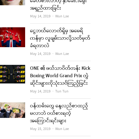
ခေတ်စားလာတဲ့ နှာခေါင်းမွေး
အရှည်ထားခြင်း
Author
May 14, 2019
Wun Lae
ငွေဘယ်လောက်ရှိမှ အမေရိ
ကန်မှာ လူချမ်းသာလို့သတ်မှတ်
ခံရတာလဲ
Author
May 14, 2019
Wun Lae
ONE ၏ ဖယ်သာဝိတ်တန်း Kick
Boxing World Grand Prix တွဲ
ဆိုင်းများကိုသုံးသပ်ကြည့်ခြင်း
Author
May 14, 2019
Tun Tun
ဝန်ထမ်းတွေ နေ့လည်စာထည့်
မလာဘဲ ဝယ်စားရတဲ့
အကြောင်းရင်းများ
Author
May 15, 2019
Wun Lae