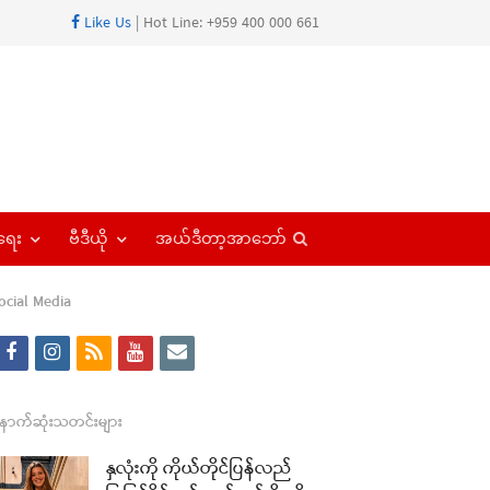
Like Us
| Hot Line: +959 400 000 661
Open
ရေး
ဗီဒီယို
အယ်ဒီတာ့အာဘော်
search
panel
ocial Media
f
i
r
y
e
a
n
s
o
m
c
s
s
u
a
ောက်ဆုံးသတင်းများ
e
t
t
i
နှလုံးကို ကိုယ်တိုင်ပြန်လည်