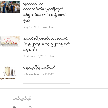
ရထားပေါ်မှာ
လက်ထပ်ထိမ်းမြားခဲ့ကြတဲ့
စစ်မှုထမ်းဟောင်း မ နဲ့ မောင်
စုံတွဲ
Author
May 15, 2019
Wun Lae
အပတ်စဉ် ဗေဒင်ဟောစာတမ်း
(၈-၉-၂၀၁၉ မှ ၁၄-၉-၂၀၁၉ ရက်
နေ့အထိ)
Author
September 8, 2019
Tun Tun
ရှေးလူတို့ရဲ့ ဘက်ထရီ
Author
May 18, 2018
yoyarlay
ဆက်သွယ်ရန်