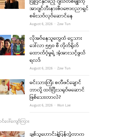
b
a
u
l
ပြုပြင်နိုင်မည့် ဂျယ်တစ်မျိုးကို
အာဂျင်တီးနားဇီဝဗေဒပညာရှင်
o
g
b
စမ်းသပ်လုပ်ဆောင်နေ
o
r
e
Author
August 6, 2026
Zaw Tun
re
k
a
t
လိုအပ်နေသူတွေထံ ငွေသား
m
ဒေါ်လာ ၅၅၀ စီ တိုက်ရိုက်
ထောက်ပံ့မှုရဲ့ အံ့အားသင့်ဖွယ်
ရလဒ်
Author
August 6, 2026
Zaw Tun
မင်းသားကြီး စတီဖင်ချောင်
ဘာလို့ ထပ်ပြီးသရုပ်မဆောင်
ဖြစ်သေးတာလဲ?
Author
August 6, 2026
Wun Lae
င်ပေါ်ကျော်ကြား
re
ချစ်သူဟောင်းနဲ့ပြန်တွဲတာက
t