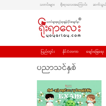
သတင်းများ
ရိုးရာလေးအကြောင်း
ဆက်သွယ်
ပြည်တွင်း
နိုင်ငံတကာ
ဖျော်ဖြေရေး
ပညာသင်နှစ်