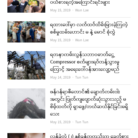
ဝယ်စားရတဲ့အကြောင်းရင်းများ
Author
May 15, 2019
Wun Lae
ရထားပေါ်မှာ လက်ထပ်ထိမ်းမြားခဲ့ကြတဲ့
စစ်မှုထမ်းဟောင်း မ နဲ့ မောင် စုံတွဲ
Author
May 15, 2019
Wun Lae
ရတနာကမ်းလွန်သဘာဝဓာတ်ငွေ့
Compressor စက်များရပ်တန့်သွားမှု
ကြောင့် အရေးပေါ်ဝန်အားလျော့မည်
Author
May 14, 2019
Tun Tun
ဖန်ဂန်ရာဇီတောင်၏ ချောက်ကမ်းပါး
အတွင်း ပြုတ်ကျပျောက်ဆုံးသွားသည့် မ
စိမ့်ထက်ကို ရှာဖွေ/ကယ်ဆယ်နိုင်ခြင်းမရှိ
သေး
Author
May 15, 2019
Tun Tun
လွန်ခဲ့တဲ့ (၂) နှစ်ခန့်ကတည်းက ခေတ်စား