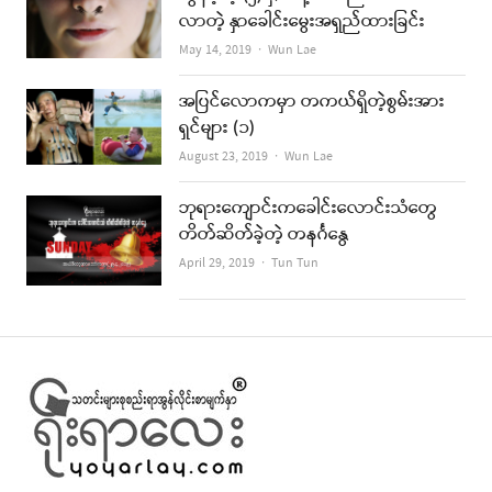
လာတဲ့ နှာခေါင်းမွေးအရှည်ထားခြင်း
Author
May 14, 2019
Wun Lae
အပြင်လောကမှာ တကယ်ရှိတဲ့စွမ်းအား
ရှင်များ (၁)
Author
August 23, 2019
Wun Lae
ဘုရားကျောင်းကခေါင်းလောင်းသံတွေ
တိတ်ဆိတ်ခဲ့တဲ့ တနင်္ဂနွေ
Author
April 29, 2019
Tun Tun