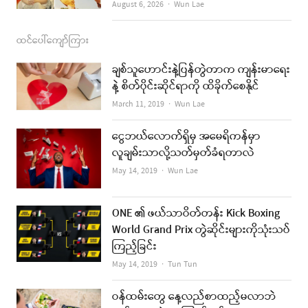
Author
August 6, 2026
Wun Lae
ထင်ပေါ်ကျော်ကြား
ချစ်သူဟောင်းနဲ့ပြန်တွဲတာက ကျန်းမာရေး
နဲ့ စိတ်ပိုင်းဆိုင်ရာကို ထိခိုက်စေနိုင်
Author
March 11, 2019
Wun Lae
ငွေဘယ်လောက်ရှိမှ အမေရိကန်မှာ
လူချမ်းသာလို့သတ်မှတ်ခံရတာလဲ
Author
May 14, 2019
Wun Lae
ONE ၏ ဖယ်သာဝိတ်တန်း Kick Boxing
World Grand Prix တွဲဆိုင်းများကိုသုံးသပ်
ကြည့်ခြင်း
Author
May 14, 2019
Tun Tun
ဝန်ထမ်းတွေ နေ့လည်စာထည့်မလာဘဲ