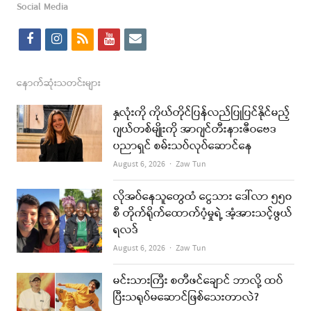
Social Media
f
i
r
y
e
a
n
s
o
m
c
s
s
u
a
နောက်ဆုံးသတင်းများ
e
t
t
i
နှလုံးကို ကိုယ်တိုင်ပြန်လည်ပြုပြင်နိုင်မည့်
b
a
u
l
ဂျယ်တစ်မျိုးကို အာဂျင်တီးနားဇီဝဗေဒ
ပညာရှင် စမ်းသပ်လုပ်ဆောင်နေ
o
g
b
Author
August 6, 2026
Zaw Tun
o
r
e
k
a
လိုအပ်နေသူတွေထံ ငွေသား ဒေါ်လာ ၅၅၀
စီ တိုက်ရိုက်ထောက်ပံ့မှုရဲ့ အံ့အားသင့်ဖွယ်
m
ရလဒ်
Author
August 6, 2026
Zaw Tun
မင်းသားကြီး စတီဖင်ချောင် ဘာလို့ ထပ်
ပြီးသရုပ်မဆောင်ဖြစ်သေးတာလဲ?