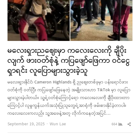
မလေးရှားညဈေးမှာ ကလေးလေးကို ချီပိုး
လျက် ဖားဝတ်စုံနဲ့ ကပြဖျော်ဖြေကာ ဝင်ငွေ
ရှာရင်း လူပြောများသွားခဲ့သူ
မလေးရှားနိုင်ငံ၊ Cameron Highlands ရှိ ညဈေးတစ်ခုမှာ ပန်းရောင်ဖား
ဝတ်စုံကို ဝတ်ပြီး ကပြဖျော်ဖြေနေတဲ့ အမျိုးသားဟာ TikTok မှာ လူပြော
များသွားခဲ့ပါတယ်။ သူ့ရဲ့ဝတ်စုံကြောင့်ရော ကလေးလေးကို ချီပိုးထားတာ
ကြောင့်ပါ လူမှုကွန်ယက်အသုံးပြုသူတွေရဲ့အာရုံကို ဖမ်းစားနိုင်ခဲ့တာပါ။
ကလေးလေးကလည်း သူ့အဖေနဲ့အတူ လိုက်ကနေတဲ့အပြင်…
Author
Shar
September 19, 2025
Wun Lae
664
this
post