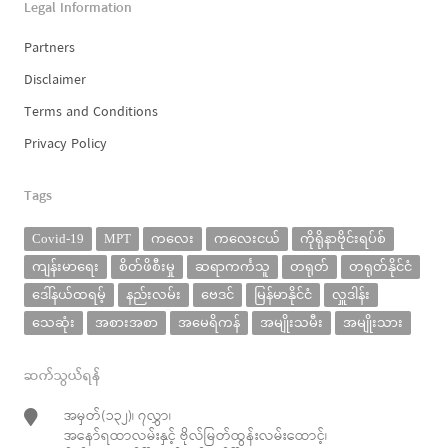
Legal Information
Partners
Disclaimer
Terms and Conditions
Privacy Policy
Tags
Covid-19
MPT
ကလေး
ကလေးငယ်
ကိုရိုနာဗိုင်းရပ်စ်
ကျန်းမာရေး
စိတ်ဖိစီးမှု
ဆရာကင်္ကသူ
တရုတ်
တရုတ်နိုင်ငံ
ဒေါ်နယ်ထရမ့်
နည်းလမ်း
ဗေဒင်
မြန်မာနိုင်ငံ
လှူဒါန်း
သေဆုံး
အစားအစာ
အမေရိကန်
အမျိုးသမီး
အမျိုးသား
ဆက်သွယ်ရန်
အမှတ်(၁၃၂)၊ ၇လွှာ၊
အနော်ရထာလမ်းနှင့် ဗိုလ်မြတ်ထွန်းလမ်းထောင့်၊