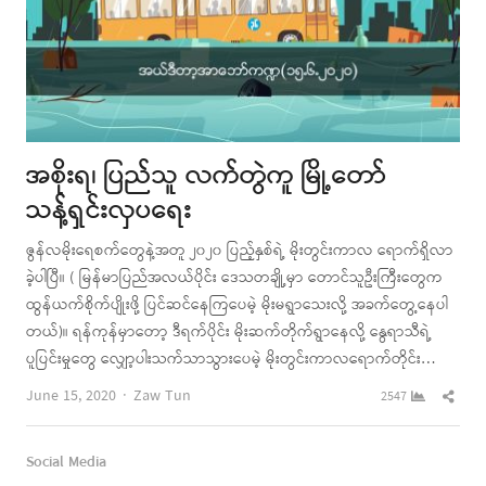
အစိုးရ၊ ပြည်သူ လက်တွဲကူ မြို့တော်
သန့်ရှင်းလှပရေး
ဇွန်လမိုးရေစက်တွေနဲ့အတူ ၂၀၂၀ ပြည့်နှစ်ရဲ့ မိုးတွင်းကာလ ရောက်ရှိလာ
ခဲ့ပါပြီ။ ( မြန်မာပြည်အလယ်ပိုင်း ဒေသတချို့မှာ တောင်သူဦးကြီးတွေက
ထွန်ယက်စိုက်ပျိုးဖို့ ပြင်ဆင်နေကြပေမဲ့ မိုးမရွာသေးလို့ အခက်တွေ့နေပါ
တယ်)။ ရန်ကုန်မှာတော့ ဒီရက်ပိုင်း မိုးဆက်တိုက်ရွာနေလို့ နွေရာသီရဲ့
ပူပြင်းမှုတွေ လျှော့ပါးသက်သာသွားပေမဲ့ မိုးတွင်းကာလရောက်တိုင်း…
Author
Shar
June 15, 2020
Zaw Tun
2547
this
post
Social Media