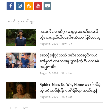
f
i
r
y
e
a
n
s
o
m
c
s
s
u
a
နောက်ဆုံးသတင်းများ
e
t
t
i
အသက် ၁၈ နှစ်မှာ ကမ္ဘာ့အသက်အငယ်
b
a
u
l
ဆုံး တက္ကသိုလ်ပရော်ဖက်ဆာ ဖြစ်လာသူ
o
g
b
Author
August 5, 2026
Zaw Tun
o
r
e
ဆေးရုံအပြင်ဘက် မော်တော်ဆိုင်ကယ်
k
a
ပေါ်မှာပဲ ကလေးမွေးဖွားခဲ့တဲ့ ဗီယက်နမ်
အမျိုးသမီး
m
Author
August 5, 2026
Wun Lae
Spider-Man: No Way Home မှာ ပါဝင်ခဲ့
တဲ့ မင်းသမီးကြီး မေရီရီဗီရာ ကွယ်လွန်
Author
August 5, 2026
Wun Lae