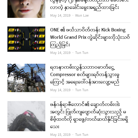
လွန်ခဲ့တဲ့ (၂) နှစ်ခန့်ကတည်းက ခေတ်စား
လာတဲ့ နှာခေါင်းမွေးအရှည်ထားခြင်း
Author
May 14, 2019
Wun Lae
ONE ၏ ဖယ်သာဝိတ်တန်း Kick Boxing
World Grand Prix တွဲဆိုင်းများကိုသုံးသပ်
ကြည့်ခြင်း
Author
May 14, 2019
Tun Tun
ရတနာကမ်းလွန်သဘာဝဓာတ်ငွေ့
Compressor စက်များရပ်တန့်သွားမှု
ကြောင့် အရေးပေါ်ဝန်အားလျော့မည်
Author
May 14, 2019
Tun Tun
ဖန်ဂန်ရာဇီတောင်၏ ချောက်ကမ်းပါး
အတွင်း ပြုတ်ကျပျောက်ဆုံးသွားသည့် မ
စိမ့်ထက်ကို ရှာဖွေ/ကယ်ဆယ်နိုင်ခြင်းမရှိ
သေး
Author
May 15, 2019
Tun Tun