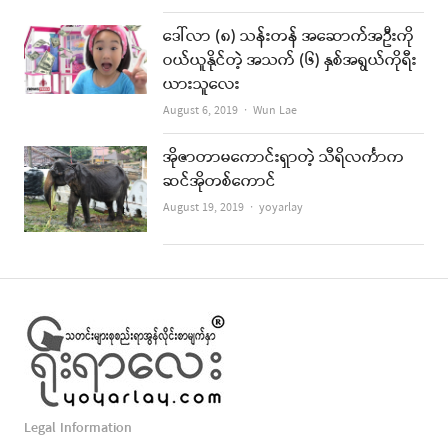
ဒေါ်လာ (၈) သန်းတန် အဆောက်အဦးကို
ဝယ်ယူနိုင်တဲ့ အသက် (၆) နှစ်အရွယ်ကိုရီး
ယားသူလေး
Author
August 6, 2019
Wun Lae
အိုဇာတာမကောင်းရှာတဲ့ သီရိလင်္ကာက
ဆင်အိုတစ်ကောင်
Author
August 19, 2019
yoyarlay
Legal Information