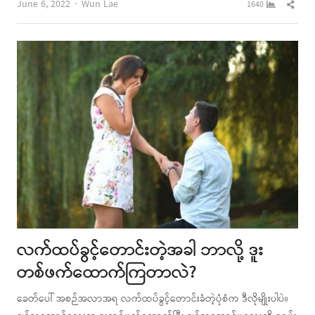
Author
Shar
June 6, 2022
Wun Lae
1640
this
post
လက်ထပ်ခွင့်တောင်းတဲ့အခါ ဘာလို့ ဒူး
တစ်ဖက်ထောက်ကြတာလဲ?
ခေတ်ပေါ် အစဉ်အလာအရ လက်ထပ်ခွင့်တောင်းခံတဲ့ပုံစံက ဒီလိုမျိုးပါပဲ။