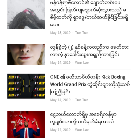
ဖန်ဂန်ရာဇီတောင်၏ ချောက်ကမ်းပါး
အတွင်း ပြုတ်ကျပျောက်ဆုံးသွားသည့် မ
စိမ့်ထက်ကို ရှာဖွေ/ကယ်ဆယ်နိုင်ခြင်းမရှိ
သေး
Author
May 15, 2019
Tun Tun
လွန်ခဲ့တဲ့ (၂) နှစ်ခန့်ကတည်းက ခေတ်စား
လာတဲ့ နှာခေါင်းမွေးအရှည်ထားခြင်း
Author
May 14, 2019
Wun Lae
ONE ၏ ဖယ်သာဝိတ်တန်း Kick Boxing
World Grand Prix တွဲဆိုင်းများကိုသုံးသပ်
ကြည့်ခြင်း
Author
May 14, 2019
Tun Tun
ငွေဘယ်လောက်ရှိမှ အမေရိကန်မှာ
လူချမ်းသာလို့သတ်မှတ်ခံရတာလဲ
Author
May 14, 2019
Wun Lae