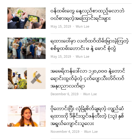
ဝန်ထမ်းတွေ နေ့လည်စာထည့်မလာဘဲ
ဝယ်စားရတဲ့အကြောင်းရင်းများ
Author
May 15, 2019
Wun Lae
ရထားပေါ်မှာ လက်ထပ်ထိမ်းမြားခဲ့ကြတဲ့
စစ်မှုထမ်းဟောင်း မ နဲ့ မောင် စုံတွဲ
Author
May 15, 2019
Wun Lae
အမေရိကန်ဒေါ်လာ ၁၂၀,၀၀၀ နဲ့တောင်
ရောင်းထွက်ခဲ့တဲ့ ငှက်ပျောသီးတိပ်ကပ်
အနုပညာလက်ရာ
Author
December 6, 2019
Wun Lae
ပိုကောင်းပြီး လုံခြုံစိတ်ချရတဲ့ ကျည်ဆံ
ရထားကို ဒီဇိုင်းထွင်ဖန်တီးတဲ့ (၁၃) နှစ်
အရွယ်ကျောင်းသူလေး
Author
November 4, 2019
Wun Lae