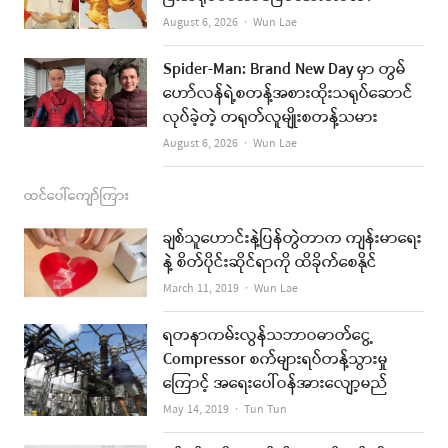
m
Author
August 6, 2026
Wun Lae
Spider-Man: Brand New Day မှာ တွမ်
ဟော်လန်ရဲ့စတန့်အစားထိုးသရုပ်ဆောင်
လုပ်ခဲ့တဲ့ တရုတ်လူမျိုးစတန့်သမား
Author
August 6, 2026
Wun Lae
ထင်ပေါ်ကျော်ကြား
ချစ်သူဟောင်းနဲ့ပြန်တွဲတာက ကျန်းမာရေး
နဲ့ စိတ်ပိုင်းဆိုင်ရာကို ထိခိုက်စေနိုင်
Author
March 11, 2019
Wun Lae
ရတနာကမ်းလွန်သဘာဝဓာတ်ငွေ့
Compressor စက်များရပ်တန့်သွားမှု
ကြောင့် အရေးပေါ်ဝန်အားလျော့မည်
Author
May 14, 2019
Tun Tun