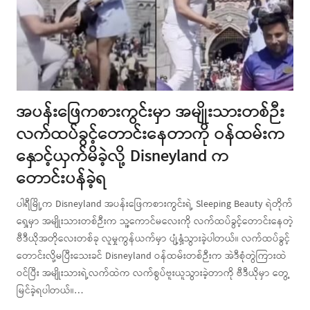
အပန်းဖြေကစားကွင်းမှာ အမျိုးသားတစ်ဉီး
လက်ထပ်ခွင့်တောင်းနေတာကို ဝန်ထမ်းက
နှောင့်ယှက်မိခဲ့လို့ Disneyland က
တောင်းပန်ခဲ့ရ
ပါရီမြို့က Disneyland အပန်းဖြေကစားကွင်းရဲ့ Sleeping Beauty ရဲတိုက်
ရှေ့မှာ အမျိုးသားတစ်ဉီးက သူ့ကောင်မလေးကို လက်ထပ်ခွင့်တောင်းနေတဲ့
ဗီဒီယိုအတိုလေးတစ်ခု လူမှုကွန်ယက်မှာ ပျံ့နှံ့သွားခဲ့ပါတယ်။ လက်ထပ်ခွင့်
တောင်းလို့မပြီးသေးခင် Disneyland ဝန်ထမ်းတစ်ဉီးက အဲဒီစုံတွဲကြားထဲ
ဝင်ပြီး အမျိုးသားရဲ့လက်ထဲက လက်စွပ်ဗူးယူသွားခဲ့တာကို ဗီဒီယိုမှာ တွေ့
မြင်ခဲ့ရပါတယ်။…