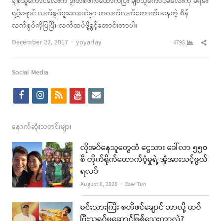
ချစ်သူကောင်လေးက ဒူးတစ်ဖက်ထောက်ပြီး ချစ်သူကောင်မလေးကို ခရမ်း
ရင့်ရောင် လက်စွပ်ဗူးလေးထဲမှာ တလက်လက်တောက်ပနေတဲ့ စိန်
လက်စွပ်ကိုပြပြီး လက်ထပ်ဖို့ခွင့်တောင်းတာပါ။
Author
Shar
December 22, 2017
yoyarlay
4795
this
post
Social Media
f
i
r
y
e
a
n
s
o
m
c
s
s
u
a
နောက်ဆုံးသတင်းများ
e
t
t
i
လိုအပ်နေသူတွေထံ ငွေသား ဒေါ်လာ ၅၅၀
b
a
u
l
စီ တိုက်ရိုက်ထောက်ပံ့မှုရဲ့ အံ့အားသင့်ဖွယ်
ရလဒ်
o
g
b
Author
August 6, 2026
Zaw Tun
o
r
e
k
a
မင်းသားကြီး စတီဖင်ချောင် ဘာလို့ ထပ်
ပြီးသရုပ်မဆောင်ဖြစ်သေးတာလဲ?