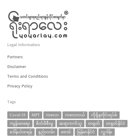
Legal Information
Partners
Disclaimer
Terms and Conditions
Privacy Policy
Tags
Covid-19
MPT
ကလေး
ကလေးငယ်
ကိုရိုနာဗိုင်းရပ်စ်
ကျန်းမာရေး
စိတ်ဖိစီးမှု
ဆရာကင်္ကသူ
တရုတ်
တရုတ်နိုင်ငံ
ဒေါ်နယ်ထရမ့်
နည်းလမ်း
ဗေဒင်
မြန်မာနိုင်ငံ
လှူဒါန်း