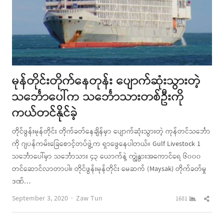
မုန်တိုင်းတိုက်နေတုန်း ပျောက်ဆုံးသွားတဲ့
သင်္ဘောပေါ်က သင်္ဘောသားတစ်ဦးကို
ကယ်တင်နိုင်ခဲ့
တိုင်ဖွန်းမုန်တိုင်း တိုက်ခတ်နေချိန်မှာ ပျောက်ဆုံးသွားတဲ့ ကုန်တင်သင်္ဘော
ကို ဂျပန်ကမ်းခြေစောင့်တပ်ဖွဲ့က ရှာဖွေနေပါတယ်။ Gulf Livestock 1
သင်္ဘောပေါ်မှာ သင်္ဘောသား ၄၃ ယောက်နဲ့ ကျွဲနွားအကောင်ရေ ၆၀၀၀
တင်ဆောင်လာတာပါ။ တိုင်ဖွန်းမုန်တိုင်း မေဆက် (Maysak) တိုက်ခတ်မှု
ဒဏ်…
Author
Shar
September 3, 2020
Zaw Tun
1681
this
post