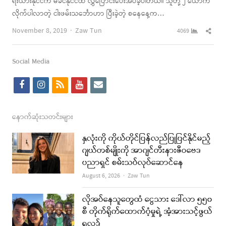
ရီးယားနိုင်ငံက မိခင်နိုင်ငံထံ လွှဲပြောင်းပေးအပ်ခဲ့ပါတယ်။ သူတို့ ၂ ယောက်
လိုက်ပါလာတဲ့ ငါးဖမ်းသင်္ဘောဟာ ပြီးခဲ့တဲ့ စနေနေ့က…
Author
Shar
November 8, 2019
Zaw Tun
4069
this
post
Social Media
f
i
r
y
e
a
n
s
o
m
c
s
s
u
a
နောက်ဆုံးသတင်းများ
e
t
t
i
နှလုံးကို ကိုယ်တိုင်ပြန်လည်ပြုပြင်နိုင်မည့်
b
a
u
l
ဂျယ်တစ်မျိုးကို အာဂျင်တီးနားဇီဝဗေဒ
ပညာရှင် စမ်းသပ်လုပ်ဆောင်နေ
o
g
b
Author
August 6, 2026
Zaw Tun
o
r
e
k
a
လိုအပ်နေသူတွေထံ ငွေသား ဒေါ်လာ ၅၅၀
စီ တိုက်ရိုက်ထောက်ပံ့မှုရဲ့ အံ့အားသင့်ဖွယ်
m
ရလဒ်