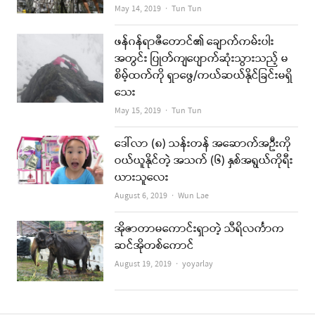
Author
May 14, 2019
Tun Tun
ဖန်ဂန်ရာဇီတောင်၏ ချောက်ကမ်းပါး
အတွင်း ပြုတ်ကျပျောက်ဆုံးသွားသည့် မ
စိမ့်ထက်ကို ရှာဖွေ/ကယ်ဆယ်နိုင်ခြင်းမရှိ
သေး
Author
May 15, 2019
Tun Tun
ဒေါ်လာ (၈) သန်းတန် အဆောက်အဦးကို
ဝယ်ယူနိုင်တဲ့ အသက် (၆) နှစ်အရွယ်ကိုရီး
ယားသူလေး
Author
August 6, 2019
Wun Lae
အိုဇာတာမကောင်းရှာတဲ့ သီရိလင်္ကာက
ဆင်အိုတစ်ကောင်
Author
August 19, 2019
yoyarlay