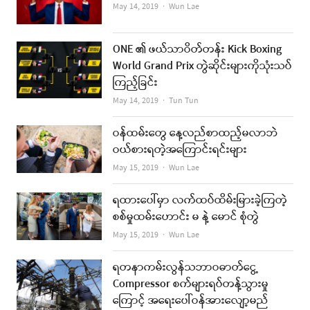
Author
May 14, 2019
Wun Lae
ONE ၏ ဖယ်သာဝိတ်တန်း Kick Boxing
World Grand Prix တွဲဆိုင်းများကိုသုံးသပ်
ကြည့်ခြင်း
Author
May 14, 2019
Tun Tun
ဝန်ထမ်းတွေ နေ့လည်စာထည့်မလာဘဲ
ဝယ်စားရတဲ့အကြောင်းရင်းများ
Author
May 15, 2019
Wun Lae
ရထားပေါ်မှာ လက်ထပ်ထိမ်းမြားခဲ့ကြတဲ့
စစ်မှုထမ်းဟောင်း မ နဲ့ မောင် စုံတွဲ
Author
May 15, 2019
Wun Lae
ရတနာကမ်းလွန်သဘာဝဓာတ်ငွေ့
Compressor စက်များရပ်တန့်သွားမှု
ကြောင့် အရေးပေါ်ဝန်အားလျော့မည်