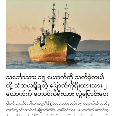
သင်္ဘောသား ၁၅ ယောက်ကို သတ်ခဲ့တယ်
လို့ သံသယရှိရတဲ့ မြောက်ကိုရီးယားသား ၂
ယောက်ကို တောင်ကိုရီးယား လွှဲပြောင်းပေး
ငါးဖမ်းသင်္ဘောပေါ်က ကပ္ပတိန်နဲ့ သင်္ဘောအမှုထမ်း ၁၅ ယောက်ကို သတ်ခဲ့
တယ်လို့ သံသယရှိတဲ့ မြောက်ကိုရီးယားနိုင်ငံသား ၂ ယောက်ကို တောင်ကို