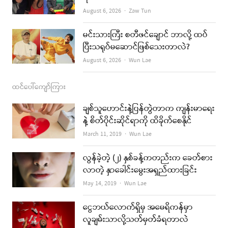
Author
August 6, 2026
Zaw Tun
မင်းသားကြီး စတီဖင်ချောင် ဘာလို့ ထပ်
ပြီးသရုပ်မဆောင်ဖြစ်သေးတာလဲ?
Author
August 6, 2026
Wun Lae
ထင်ပေါ်ကျော်ကြား
ချစ်သူဟောင်းနဲ့ပြန်တွဲတာက ကျန်းမာရေး
နဲ့ စိတ်ပိုင်းဆိုင်ရာကို ထိခိုက်စေနိုင်
Author
March 11, 2019
Wun Lae
လွန်ခဲ့တဲ့ (၂) နှစ်ခန့်ကတည်းက ခေတ်စား
လာတဲ့ နှာခေါင်းမွေးအရှည်ထားခြင်း
Author
May 14, 2019
Wun Lae
ငွေဘယ်လောက်ရှိမှ အမေရိကန်မှာ
လူချမ်းသာလို့သတ်မှတ်ခံရတာလဲ