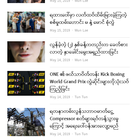
Author
May 15, 2019
Wun Lae
ရထားပေါ်မှာ လက်ထပ်ထိမ်းမြားခဲ့ကြတဲ့
စစ်မှုထမ်းဟောင်း မ နဲ့ မောင် စုံတွဲ
Author
May 15, 2019
Wun Lae
လွန်ခဲ့တဲ့ (၂) နှစ်ခန့်ကတည်းက ခေတ်စား
လာတဲ့ နှာခေါင်းမွေးအရှည်ထားခြင်း
Author
May 14, 2019
Wun Lae
ONE ၏ ဖယ်သာဝိတ်တန်း Kick Boxing
World Grand Prix တွဲဆိုင်းများကိုသုံးသပ်
ကြည့်ခြင်း
Author
May 14, 2019
Tun Tun
ရတနာကမ်းလွန်သဘာဝဓာတ်ငွေ့
Compressor စက်များရပ်တန့်သွားမှု
ကြောင့် အရေးပေါ်ဝန်အားလျော့မည်
Author
May 14, 2019
Tun Tun