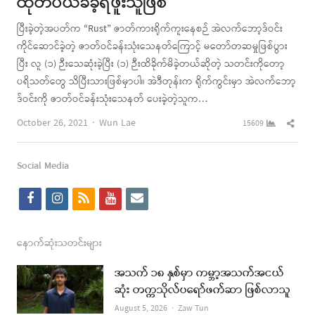
ထုတ်ပယ်ခံခဲ့ရဖူးသူဖြစ်
ပြီးခဲ့တဲ့အပတ်က “Rust” ဇာတ်ကားရိုက်ကူးနေစဉ် အဲလက်ဘော့ဒ်ဝင်း
ကိုင်ဆောင်ခဲ့တဲ့ ဇာတ်ဝင်ခန်းသုံးသေနတ်ကြောင့် မတော်တဆမှုဖြစ်ပွား
ပြီး လူ (၁) ဉီးသေဆုံးခဲ့ပြီး (၁) ဉီးထိခိုက်မိခဲ့တယ်ဆိုတဲ့ သတင်းကိုတော့
ပရိသတ်တွေ သိပြီးသားဖြစ်မှာပါ။ အဲဒီတုန်းက ရိုက်ကွင်းမှာ အဲလက်ဘော့
ဒ်ဝင်းကို ဇာတ်ဝင်ခန်းသုံးသေနတ် ပေးခဲ့တဲ့သူက…
Author
Shar
October 26, 2021
Wun Lae
15609
this
post
Social Media
f
i
r
y
e
a
n
s
o
m
c
s
s
u
a
နောက်ဆုံးသတင်းများ
e
t
t
i
အသက် ၁၈ နှစ်မှာ ကမ္ဘာ့အသက်အငယ်
b
a
u
l
ဆုံး တက္ကသိုလ်ပရော်ဖက်ဆာ ဖြစ်လာသူ
o
g
b
Author
August 5, 2026
Zaw Tun