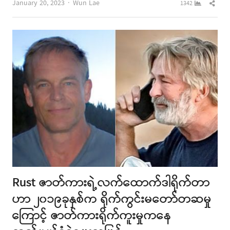
Author
Shar
January 20, 2023
Wun Lae
1342
this
post
Rust ဇာတ်ကားရဲ့လက်ထောက်ဒါရိုက်တာ
ဟာ ၂၀၁၉ခုနှစ်က ရိုက်ကွင်းမတော်တဆမှု
ကြောင့် ဇာတ်ကားရိုက်ကူးမှုကနေ