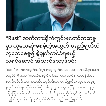
“Rust” ဇာတ်ကားရိုက်ကွင်းမတော်တဆမှု
မှာ လူသေဆုံးစေခဲ့တဲ့အတွက် မရည်ရွယ်ဘဲ
လူသေစေမှုနဲ့ စွဲချက်တင်ခံရမယ့်
သရုပ်ဆောင် အဲလက်ဘော့ဒ်ဝင်း
“Rust” ဇာတ်ကားရိုက်ကွင်းမှာ ရုပ်ရှင်ရိုက်ကူးရေးသမား ဟာလီနာ ဟော့
တ်ချင်စ်ကို အသက်သေဆုံးစေခဲ့ပြီးတဲ့နောက်မှာ အော်စကာဆန်ခါတင်
စာရင်းဝင်မင်းသား အဲလက်ဘော့ဒ်ဝင်းဟာ မရည်ရွယ်ဘဲ လူသေစေမှုနဲ့
စွဲချက်တင်ခံရမှာဖြစ်တယ်လို့ အစိုးရရှေ့နေတွေက ကြာသပတေးနေ့မှာ
ပြောကြားခဲ့ပါတယ်။ အဲလက်ဘော့ဒ်ဝင်းနဲ့အတူ ရိုက်ကွင်းသုံးလက်နက်
တွေပြင်သူ ဟန်နာ့ချ် ဂူတီရက်ဇ် ရိတ်ကလည်း မရည်ရွယ်ဘဲ…