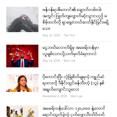
ဖန်ဂန်ရာဇီတောင်၏ ချောက်ကမ်းပါး
အတွင်း ပြုတ်ကျပျောက်ဆုံးသွားသည့် မ
စိမ့်ထက်ကို ရှာဖွေ/ကယ်ဆယ်နိုင်ခြင်းမရှိ
သေး
Author
May 15, 2019
Tun Tun
ငွေဘယ်လောက်ရှိမှ အမေရိကန်မှာ
လူချမ်းသာလို့သတ်မှတ်ခံရတာလဲ
Author
May 14, 2019
Wun Lae
ပိုကောင်းပြီး လုံခြုံစိတ်ချရတဲ့ ကျည်ဆံ
ရထားကို ဒီဇိုင်းထွင်ဖန်တီးတဲ့ (၁၃) နှစ်
အရွယ်ကျောင်းသူလေး
Author
November 4, 2019
Wun Lae
အမေရိကန်ဒေါ်လာ ၁၂၀,၀၀၀ နဲ့တောင်
ရောင်းထွက်ခဲ့တဲ့ ငှက်ပျောသီးတိပ်ကပ်