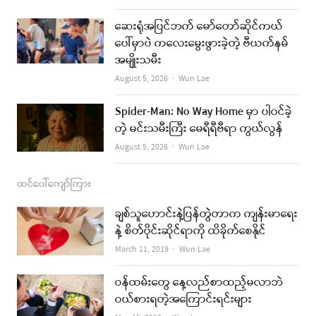
o
r
e
ဆေးရုံအပြင်ဘက် မော်တော်ဆိုင်ကယ်
k
a
ပေါ်မှာပဲ ကလေးမွေးဖွားခဲ့တဲ့ ဗီယက်နမ်
အမျိုးသမီး
m
Author
August 5, 2026
Wun Lae
Spider-Man: No Way Home မှာ ပါဝင်ခဲ့
တဲ့ မင်းသမီးကြီး မေရီရီဗီရာ ကွယ်လွန်
Author
August 5, 2026
Wun Lae
ထင်ပေါ်ကျော်ကြား
ချစ်သူဟောင်းနဲ့ပြန်တွဲတာက ကျန်းမာရေး
နဲ့ စိတ်ပိုင်းဆိုင်ရာကို ထိခိုက်စေနိုင်
Author
March 11, 2019
Wun Lae
ဝန်ထမ်းတွေ နေ့လည်စာထည့်မလာဘဲ
ဝယ်စားရတဲ့အကြောင်းရင်းများ