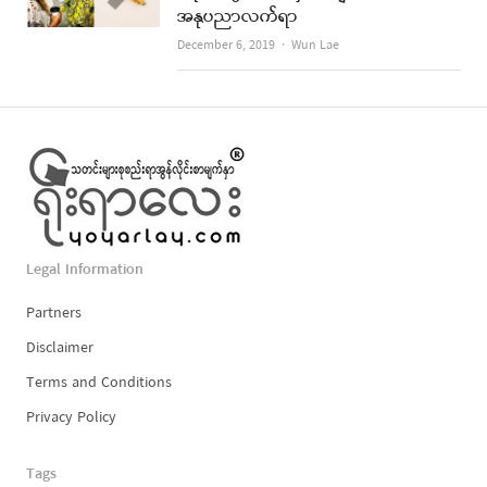
အနုပညာလက်ရာ
Author
December 6, 2019
Wun Lae
Legal Information
Partners
Disclaimer
Terms and Conditions
Privacy Policy
Tags