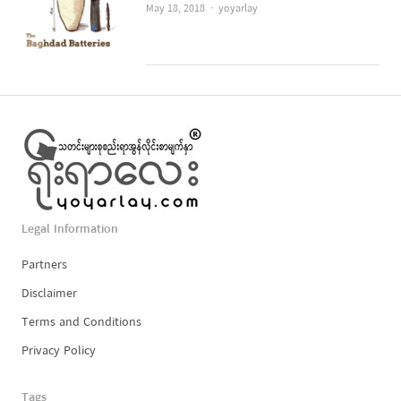
Author
May 18, 2018
yoyarlay
Legal Information
Partners
Disclaimer
Terms and Conditions
Privacy Policy
Tags