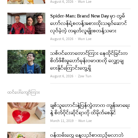
o
g
b
Author
August 6, 2026
Wun Lae
o
r
e
Spider-Man: Brand New Day မှာ တွမ်
k
a
ဟော်လန်ရဲ့စတန့်အစားထိုးသရုပ်ဆောင်
လုပ်ခဲ့တဲ့ တရုတ်လူမျိုးစတန့်သမား
m
Author
August 6, 2026
Wun Lae
သစ်ပင်တောတောင်ကြား နေထိုင်ခြင်းက
စိတ်ဖိစီးမှုဟော်မုန်းပမာဏကို လျှော့ချ
ပေးနိုင်ကြောင်းတွေ့ရှိ
Author
August 6, 2026
Zaw Tun
ထင်ပေါ်ကျော်ကြား
ချစ်သူဟောင်းနဲ့ပြန်တွဲတာက ကျန်းမာရေး
နဲ့ စိတ်ပိုင်းဆိုင်ရာကို ထိခိုက်စေနိုင်
Author
March 11, 2019
Wun Lae
ဝန်ထမ်းတွေ နေ့လည်စာထည့်မလာဘဲ