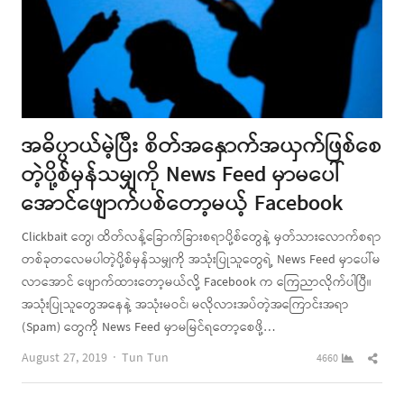
အဓိပ္ပာယ်မဲ့ပြီး စိတ်အနှောက်အယှက်ဖြစ်စေ
တဲ့ပို့စ်မှန်သမျှကို News Feed မှာမပေါ်
အောင်ဖျောက်ပစ်တော့မယ့် Facebook
Clickbait တွေ၊ ထိတ်လန့်ခြောက်ခြားစရာပို့စ်တွေနဲ့ မှတ်သားလောက်စရာ
တစ်ခုတလေမပါတဲ့ပို့စ်မှန်သမျှကို အသုံးပြုသူတွေရဲ့ News Feed မှာပေါ်မ
လာအောင် ဖျောက်ထားတော့မယ်လို့ Facebook က ကြေညာလိုက်ပါပြီ။
အသုံးပြုသူတွေအနေနဲ့ အသုံးမဝင်၊ မလိုလားအပ်တဲ့အကြောင်းအရာ
(Spam) တွေကို News Feed မှာမမြင်ရတော့စေဖို့…
Author
Shar
August 27, 2019
Tun Tun
4660
this
post