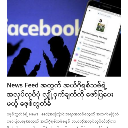
News Feed အတွက် အယ်ဂိုရစ်သမ်ရဲ့
အလုပ်လုပ်ပုံ လျှို့ဝှက်ချက်ကို ဖော်ပြပေး
မယ့် ဖေ့စ်ဘွတ်ခ်
ဖေ့စ်ဘွတ်ခ်ရဲ့ News Feed(အကြောင်းအရာအသစ်တွေကို အဆက်မပြတ်
ဖော်ပြပေးမှု)အတွက် အယ်ဂိုရစ်သမ်စနစ် ဘယ်လိုအလုပ်လုပ်လဲဆိုတာ