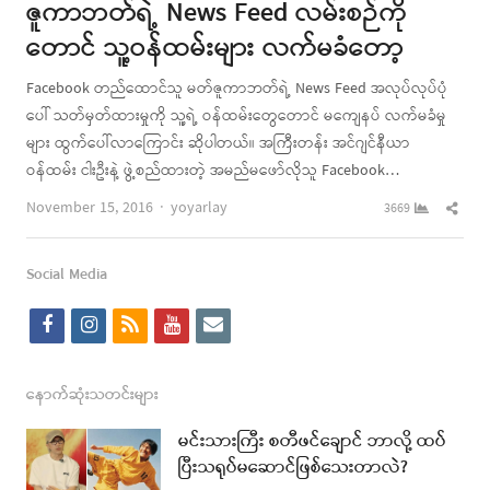
ဇူကာဘတ်ရဲ့ News Feed လမ်းစဉ်ကို
တောင် သူ့ဝန်ထမ်းများ လက်မခံတော့
Facebook တည်ထောင်သူ မတ်ဇူကာဘတ်ရဲ့ News Feed အလုပ်လုပ်ပုံ
ပေါ် သတ်မှတ်ထားမှုကို သူ့ရဲ့ ဝန်ထမ်းတွေတောင် မကျေနပ် လက်မခံမှု
များ ထွက်ပေါ်လာကြောင်း ဆိုပါတယ်။ အကြီးတန်း အင်ဂျင်နီယာ
ဝန်ထမ်း ငါးဦးနဲ့ ဖွဲ့စည်ထားတဲ့ အမည်မဖော်လိုသူ Facebook…
Author
Shar
November 15, 2016
yoyarlay
3669
this
post
Social Media
f
i
r
y
e
a
n
s
o
m
c
s
s
u
a
နောက်ဆုံးသတင်းများ
e
t
t
i
မင်းသားကြီး စတီဖင်ချောင် ဘာလို့ ထပ်
b
a
u
l
ပြီးသရုပ်မဆောင်ဖြစ်သေးတာလဲ?