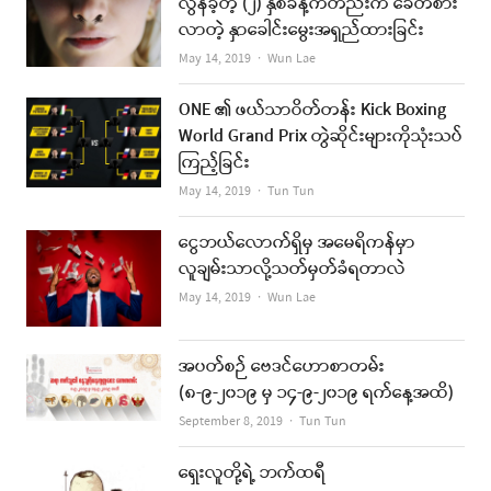
လွန်ခဲ့တဲ့ (၂) နှစ်ခန့်ကတည်းက ခေတ်စား
လာတဲ့ နှာခေါင်းမွေးအရှည်ထားခြင်း
Author
May 14, 2019
Wun Lae
ONE ၏ ဖယ်သာဝိတ်တန်း Kick Boxing
World Grand Prix တွဲဆိုင်းများကိုသုံးသပ်
ကြည့်ခြင်း
Author
May 14, 2019
Tun Tun
ငွေဘယ်လောက်ရှိမှ အမေရိကန်မှာ
လူချမ်းသာလို့သတ်မှတ်ခံရတာလဲ
Author
May 14, 2019
Wun Lae
အပတ်စဉ် ဗေဒင်ဟောစာတမ်း
(၈-၉-၂၀၁၉ မှ ၁၄-၉-၂၀၁၉ ရက်နေ့အထိ)
Author
September 8, 2019
Tun Tun
ရှေးလူတို့ရဲ့ ဘက်ထရီ