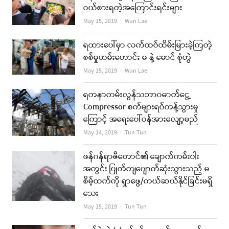
ဝယ်စားရတဲ့အကြောင်းရင်းများ
Author
May 15, 2019
Wun Lae
ရထားပေါ်မှာ လက်ထပ်ထိမ်းမြားခဲ့ကြတဲ့
စစ်မှုထမ်းဟောင်း မ နဲ့ မောင် စုံတွဲ
Author
May 15, 2019
Wun Lae
ရတနာကမ်းလွန်သဘာဝဓာတ်ငွေ့
Compressor စက်များရပ်တန့်သွားမှု
ကြောင့် အရေးပေါ်ဝန်အားလျော့မည်
Author
May 14, 2019
Tun Tun
ဖန်ဂန်ရာဇီတောင်၏ ချောက်ကမ်းပါး
အတွင်း ပြုတ်ကျပျောက်ဆုံးသွားသည့် မ
စိမ့်ထက်ကို ရှာဖွေ/ကယ်ဆယ်နိုင်ခြင်းမရှိ
သေး
Author
May 15, 2019
Tun Tun