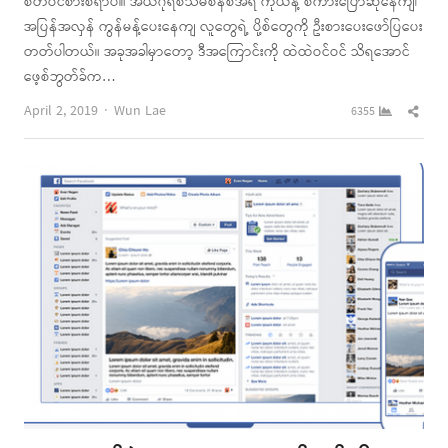
စိတ်ဝင်စားစရာပါ။ အယ်ဂိုရစ်သမ်စနစ်အရ ကိုယ်နဲ့ စကားပြောဆိုနေကျ၊
အပြန်အလှန် ကွန်မန့်ပေးနေကျ လူတွေရဲ့ ပို့စ်တွေကို ဦးစားပေးဖော်ပြပေး
တတ်ပါတယ်။ အခုအခါမှာတော့ ဒီအကြောင်းကို ထဲထဲဝင်ဝင် သိရအောင်
ဖေ့စ်ဘွတ်ခ်က…
Author
Shar
April 2, 2019
Wun Lae
6355
this
post