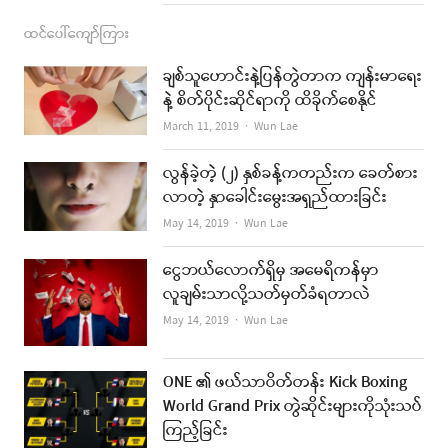
ထင်ပေါ်ကျော်ကြား
ချစ်သူဟောင်းနဲ့ပြန်တွဲတာက ကျန်းမာရေး
နဲ့ စိတ်ပိုင်းဆိုင်ရာကို ထိခိုက်စေနိုင်
Author
March 11, 2019
Wun Lae
လွန်ခဲ့တဲ့ (၂) နှစ်ခန့်ကတည်းက ခေတ်စား
လာတဲ့ နှာခေါင်းမွေးအရှည်ထားခြင်း
Author
May 14, 2019
Wun Lae
ငွေဘယ်လောက်ရှိမှ အမေရိကန်မှာ
လူချမ်းသာလို့သတ်မှတ်ခံရတာလဲ
Author
May 14, 2019
Wun Lae
ONE ၏ ဖယ်သာဝိတ်တန်း Kick Boxing
World Grand Prix တွဲဆိုင်းများကိုသုံးသပ်
ကြည့်ခြင်း