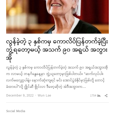
လွန်ခဲ့တဲ့ ၃ နှစ်ကမှ ကောလိပ်ပြန်တက်ခဲ့ပြီး
ဘွဲ့ရတော့မယ့် အသက် ၉၀ အရွယ် အဘွား
အို
လွန်ခဲ့တဲ့ ၃ နှစ်ကမှ ကောလိပ်ပြန်တက်ခဲ့တဲ့ အသက် ၉၀ အရွယ်အဘွားအို
က လာမယ့် တနင်္ဂနွေနေ့မှာ ဘွဲ့ယူတော့မှာဖြစ်ပါတယ်။ “ဆက်လုပ်ပါ။
လက်မလျှော့ပါနဲ့။ နောက်ဆုံးကျရင် မင်း အောင်ပွဲခံနိုင်မှာဖြစ်လို့ တောင့်
ခံထားပါ”လို့ ဂျွိုင်ဆီ ဗွိုင်လာ ဒီဖော့ဆိုတဲ့ အဲဒီအဘွားက…
Author
Shar
December 9, 2022
Wun Lae
1754
this
post
Social Media