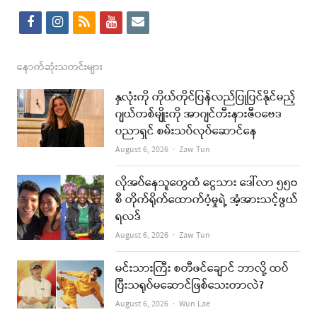
f
i
r
y
e
a
n
s
o
m
c
s
s
u
a
နောက်ဆုံးသတင်းများ
e
t
t
i
နှလုံးကို ကိုယ်တိုင်ပြန်လည်ပြုပြင်နိုင်မည့်
b
a
u
l
ဂျယ်တစ်မျိုးကို အာဂျင်တီးနားဇီဝဗေဒ
ပညာရှင် စမ်းသပ်လုပ်ဆောင်နေ
o
g
b
Author
August 6, 2026
Zaw Tun
o
r
e
k
a
လိုအပ်နေသူတွေထံ ငွေသား ဒေါ်လာ ၅၅၀
စီ တိုက်ရိုက်ထောက်ပံ့မှုရဲ့ အံ့အားသင့်ဖွယ်
m
ရလဒ်
Author
August 6, 2026
Zaw Tun
မင်းသားကြီး စတီဖင်ချောင် ဘာလို့ ထပ်
ပြီးသရုပ်မဆောင်ဖြစ်သေးတာလဲ?
Author
August 6, 2026
Wun Lae