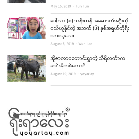
Author
May 15, 2019
Tun Tun
ဒေါ်လာ (၈) သန်းတန် အဆောက်အဦးကို
ဝယ်ယူနိုင်တဲ့ အသက် (၆) နှစ်အရွယ်ကိုရီး
ယားသူလေး
Author
August 6, 2019
Wun Lae
အိုဇာတာမကောင်းရှာတဲ့ သီရိလင်္ကာက
ဆင်အိုတစ်ကောင်
Author
August 19, 2019
yoyarlay