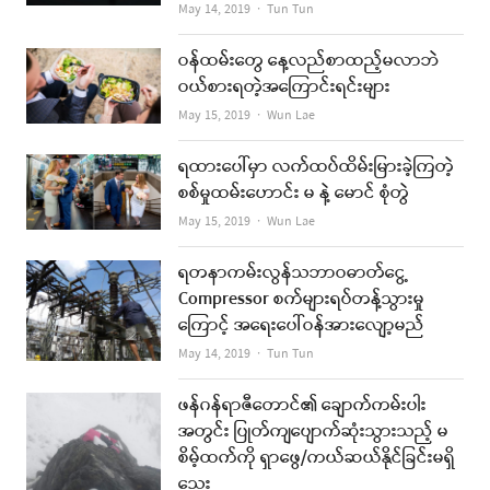
Author
May 14, 2019
Tun Tun
ဝန်ထမ်းတွေ နေ့လည်စာထည့်မလာဘဲ
ဝယ်စားရတဲ့အကြောင်းရင်းများ
Author
May 15, 2019
Wun Lae
ရထားပေါ်မှာ လက်ထပ်ထိမ်းမြားခဲ့ကြတဲ့
စစ်မှုထမ်းဟောင်း မ နဲ့ မောင် စုံတွဲ
Author
May 15, 2019
Wun Lae
ရတနာကမ်းလွန်သဘာဝဓာတ်ငွေ့
Compressor စက်များရပ်တန့်သွားမှု
ကြောင့် အရေးပေါ်ဝန်အားလျော့မည်
Author
May 14, 2019
Tun Tun
ဖန်ဂန်ရာဇီတောင်၏ ချောက်ကမ်းပါး
အတွင်း ပြုတ်ကျပျောက်ဆုံးသွားသည့် မ
စိမ့်ထက်ကို ရှာဖွေ/ကယ်ဆယ်နိုင်ခြင်းမရှိ
သေး