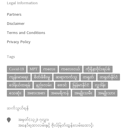
Legal Information
Partners
Disclaimer
Terms and Conditions
Privacy Policy
Tags
Covid-19
MPT
ကလေး
ကလေးငယ်
ကိုရိုနာဗိုင်းရပ်စ်
ကျန်းမာရေး
စိတ်ဖိစီးမှု
ဆရာကင်္ကသူ
တရုတ်
တရုတ်နိုင်ငံ
ဒေါ်နယ်ထရမ့်
နည်းလမ်း
ဗေဒင်
မြန်မာနိုင်ငံ
လှူဒါန်း
သေဆုံး
အစားအစာ
အမေရိကန်
အမျိုးသမီး
အမျိုးသား
ဆက်သွယ်ရန်
အမှတ်(၁၃၂)၊ ၇လွှာ၊
အနော်ရထာလမ်းနှင့် ဗိုလ်မြတ်ထွန်းလမ်းထောင့်၊