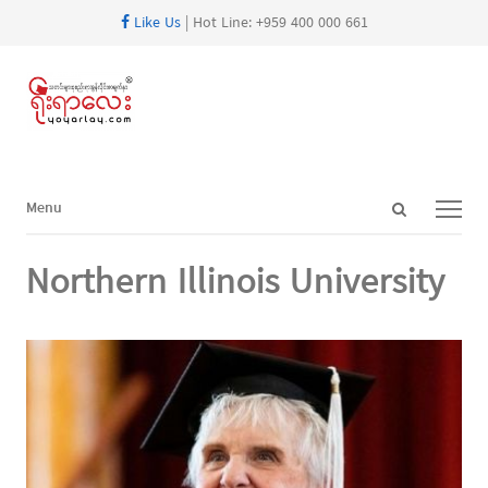
Like Us
| Hot Line: +959 400 000 661
Open
Menu
Menu
search
panel
Northern Illinois University