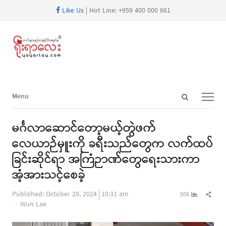
Like Us
| Hot Line: +959 400 000 661
Open
Menu
Menu
search
panel
မင်္ဂလာဆောင်တော့မယ့်တွဲဖက်
လေယာဉ်မှူးကို ခရီးသည်တွေက လက်ထပ်
ခြင်းဆိုင်ရာ အကြံဉာဏ်တွေရေးသားကာ
အံ့အားသင့်စေခဲ့
Shar
Published:
October 29, 2024
10:31 am
506
Author
this
Wun Lae
post