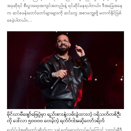
အခုဆိုရင် စီးပွားရေးအကျပ်အတည်းနဲ့ ရင်ဆိုင်နေရပါတယ်။ ဒီအခြေအနေ
က ဆင်စခန်းတော်တော်များများကို ဆင်တွေ အစာကျွေးဖို့ မတက်နိုင်ဖြစ်
စေခဲ့ပါတယ်။…
မိုင်ယာမီဖျော်ဖြေပွဲမှာ ရည်းစားနဲ့လမ်းခွဲထားတဲ့ ပရိသတ်တစ်ဦး
ကို ဒေါ်လာ ၅၀၀၀၀ ပေးခဲ့တဲ့ ရက်ပ်ပါအဆိုတော်ဒရိတ်
ရက်ပ်ပါအဆိုတော်ဒရိတ်ဟာ သူ့ရဲ့ရက်ရောတဲ့လုပ်ရပ်ကြောင့် သတင်းမီဒီ