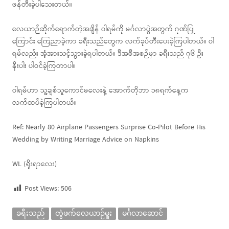
ဖန်တီးခဲ့ပါသေးတယ်။
လေယာဉ်ဆိုက်ရောက်တဲ့အချိန် ဝါရမ်ကို မင်္ဂလာပွဲအတွက် ဂုဏ်ပြု
ကြောင်း ကြေညာခဲ့ကာ ခရီးသည်တွေက လက်ခုပ်တီးပေးခဲ့ကြပါတယ်။ ဝါ
ရမ်လည်း အံ့အားသင့်သွားခဲ့ရပါတယ်။ ဒီအစီအစဉ်မှာ ခရီးသည် ၇၆ ဦး
နီးပါး ပါဝင်ခဲ့ကြတာပါ။
ဝါရမ်ဟာ သူ့ချစ်သူကောင်မလေးနဲ့ အောက်တိုဘာ ၁၈ရက်နေ့က
လက်ထပ်ခဲ့ကြပါတယ်။
Ref: Nearly 80 Airplane Passengers Surprise Co-Pilot Before His
Wedding by Writing Marriage Advice on Napkins
WL (ရိုးရာလေး)
Post Views:
506
ခရီးသည်
တွဲဖက်လေယာဉ်မှူး
မင်္ဂလာဆောင်