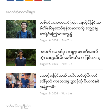
a
n
s
o
m
c
s
s
u
a
နောက်ဆုံးသတင်းများ
e
t
t
i
သစ်ပင်တောတောင်ကြား နေထိုင်ခြင်းက
b
a
u
l
စိတ်ဖိစီးမှုဟော်မုန်းပမာဏကို လျှော့ချ
ပေးနိုင်ကြောင်းတွေ့ရှိ
o
g
b
Author
August 6, 2026
Zaw Tun
o
r
e
k
a
အသက် ၁၈ နှစ်မှာ ကမ္ဘာ့အသက်အငယ်
ဆုံး တက္ကသိုလ်ပရော်ဖက်ဆာ ဖြစ်လာသူ
m
Author
August 5, 2026
Zaw Tun
ဆေးရုံအပြင်ဘက် မော်တော်ဆိုင်ကယ်
ပေါ်မှာပဲ ကလေးမွေးဖွားခဲ့တဲ့ ဗီယက်နမ်
အမျိုးသမီး
Author
August 5, 2026
Wun Lae
ထင်ပေါ်ကျော်ကြား