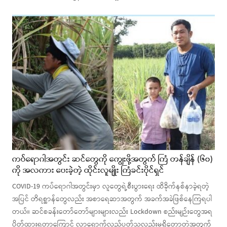
ကပ်ရောဂါအတွင်း ဆင်တွေကို ကျွေးဖို့အတွက် ကြံ တန်ချိန် (၆၀)
ကို အလကား ပေးခဲ့တဲ့ ထိုင်းလူမျိုး ကြံခင်းပိုင်ရှင်
COVID-19 ကပ်ရောဂါအတွင်းမှာ လူတွေရဲ့စီးပွားရေး ထိခိုက်နစ်နာခဲ့ရတဲ့
အပြင် တိရစ္ဆာန်တွေလည်း အစာရေဆာအတွက် အခက်အခဲဖြစ်နေကြရပါ
တယ်။ ဆင်စခန်းတော်တော်များများလည်း Lockdown စည်းမျဉ်းတွေအရ
ပိတ်ထားရတာကြောင့် လာရောက်လည်ပတ်သူလည်းမရှိတော့တဲ့အတွက်