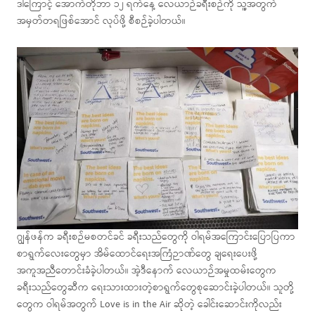
ဒါကြောင့် အောက်တိုဘာ ၁၂ ရက်နေ့ လေယာဉ်ခရီးစဉ်ကို သူ့အတွက်
အမှတ်တရဖြစ်အောင် လုပ်ဖို့ စီစဉ်ခဲ့ပါတယ်။
ဂျွန်ဖန်က ခရီးစဉ်မစတင်ခင် ခရီးသည်တွေကို ဝါရမ်အကြောင်းပြောပြကာ
စာရွက်လေးတွေမှာ အိမ်ထောင်ရေးအကြံဉာဏ်တွေ ချရေးပေးဖို့
အကူအညီတောင်းခံခဲ့ပါတယ်။ အဲ့ဒီနောက် လေယာဉ်အမှုထမ်းတွေက
ခရီးသည်တွေဆီက ရေးသားထားတဲ့စာရွက်တွေစုဆောင်းခဲ့ပါတယ်။ သူတို့
တွေက ဝါရမ်အတွက် Love is in the Air ဆိုတဲ့ ခေါင်းဆောင်းကိုလည်း