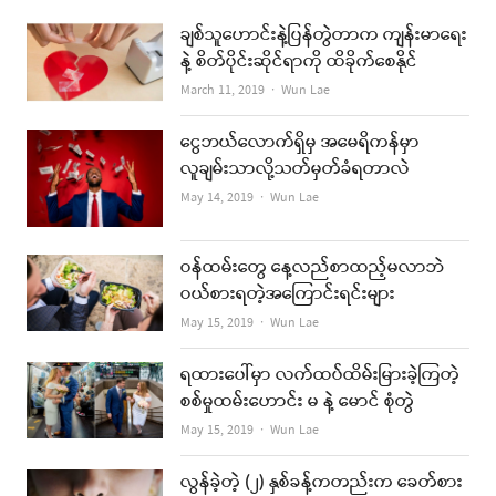
ချစ်သူဟောင်းနဲ့ပြန်တွဲတာက ကျန်းမာရေး
နဲ့ စိတ်ပိုင်းဆိုင်ရာကို ထိခိုက်စေနိုင်
Author
March 11, 2019
Wun Lae
ငွေဘယ်လောက်ရှိမှ အမေရိကန်မှာ
လူချမ်းသာလို့သတ်မှတ်ခံရတာလဲ
Author
May 14, 2019
Wun Lae
ဝန်ထမ်းတွေ နေ့လည်စာထည့်မလာဘဲ
ဝယ်စားရတဲ့အကြောင်းရင်းများ
Author
May 15, 2019
Wun Lae
ရထားပေါ်မှာ လက်ထပ်ထိမ်းမြားခဲ့ကြတဲ့
စစ်မှုထမ်းဟောင်း မ နဲ့ မောင် စုံတွဲ
Author
May 15, 2019
Wun Lae
လွန်ခဲ့တဲ့ (၂) နှစ်ခန့်ကတည်းက ခေတ်စား