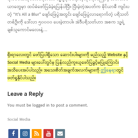
ယာတွေမှာ ထပ်မံဖော်ပြခံခဲ့ရပြန်ပါပြီ။ ပြီးခဲ့တဲ့အပတ်က မိုင်ယာမီ ကျင်းပ
တဲ့ “It’s All a Blur” ဖျော်ဖြေပွဲအတွင်း ဖျော်ဖြေပွဲလာရောက်တဲ့ ပရိသတ်
တစ်ဦးကို ဒေါ်လာ ၅၀၀၀၀ ပေးခဲ့တာပါ။ အဲဒီပရိသတ်ဟာ အစက သူ့ရဲ့
ချစ်သူကောင်မလေးနဲ့…
ရိုးရာလေးတွင် ဖော်ပြပါရှိသော ဆောင်းပါးများကို မည်သည့် Website နှင့်
Social Media များပေါ်တွင်မှ ပြန်လည်ကူးယူဖော်ပြခွင့်မပြုကြောင်း
အသိပေးအပ်ပါသည်။ အသေးစိတ်အချက်အလက်များကို
ဤနေရာ
တွင်
ဖတ်ရှုနိုင်ပါသည်။
Leave a Reply
You must be logged in to post a comment.
Social Media
f
i
r
y
e