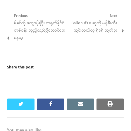
Post
Previous
Next
Previous
Next
မိခင်ကို ကျောပိုးပြီး တရုတ်နိုင်ငံ
Ballon d’Or ဆုကို မန်စီးတီး
navigation
post:
post:
တစ်ဝန်း လှည့်လည်ပို့ဆောင်ပေး
ကွင်းလယ်လူ ရိုဒရီ ဆွတ်ခူး
နေသူ
Share this post
twitter
facebook
email
print
You may also like...