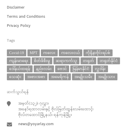
Disclaimer
Terms and Conditions
Privacy Policy
Tags
Covid-19
MPT
ကလေး
ကလေးငယ်
ကိုရိုနာဗိုင်းရပ်စ်
ကျန်းမာရေး
စိတ်ဖိစီးမှု
ဆရာကင်္ကသူ
တရုတ်
တရုတ်နိုင်ငံ
ဒေါ်နယ်ထရမ့်
နည်းလမ်း
ဗေဒင်
မြန်မာနိုင်ငံ
လှူဒါန်း
သေဆုံး
အစားအစာ
အမေရိကန်
အမျိုးသမီး
အမျိုးသား
ဆက်သွယ်ရန်
အမှတ်(၁၃၂)၊ ၇လွှာ၊
အနော်ရထာလမ်းနှင့် ဗိုလ်မြတ်ထွန်းလမ်းထောင့်၊
ဗိုလ်တထောင်မြို့နယ်၊ ရန်ကုန်မြို့။
news@yoyarlay.com