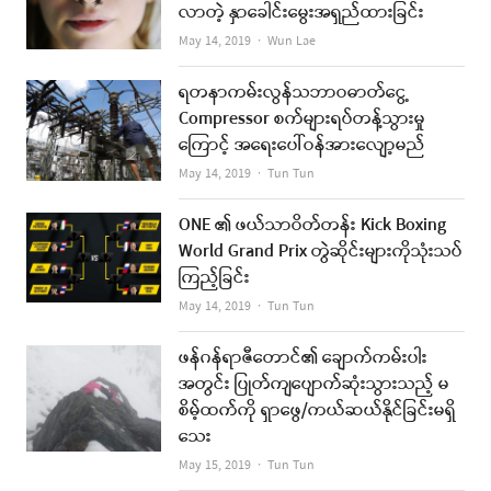
လာတဲ့ နှာခေါင်းမွေးအရှည်ထားခြင်း
Author
May 14, 2019
Wun Lae
ရတနာကမ်းလွန်သဘာဝဓာတ်ငွေ့
Compressor စက်များရပ်တန့်သွားမှု
ကြောင့် အရေးပေါ်ဝန်အားလျော့မည်
Author
May 14, 2019
Tun Tun
ONE ၏ ဖယ်သာဝိတ်တန်း Kick Boxing
World Grand Prix တွဲဆိုင်းများကိုသုံးသပ်
ကြည့်ခြင်း
Author
May 14, 2019
Tun Tun
ဖန်ဂန်ရာဇီတောင်၏ ချောက်ကမ်းပါး
အတွင်း ပြုတ်ကျပျောက်ဆုံးသွားသည့် မ
စိမ့်ထက်ကို ရှာဖွေ/ကယ်ဆယ်နိုင်ခြင်းမရှိ
သေး
Author
May 15, 2019
Tun Tun