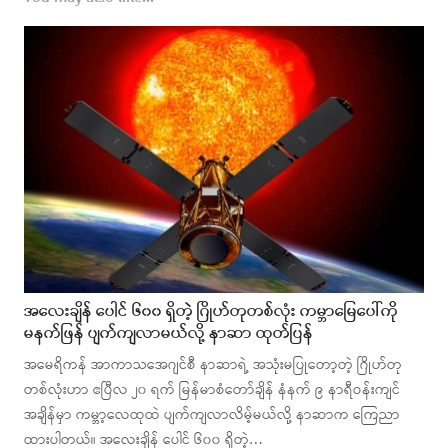
အလေးချိန် ပေါင် ၆၀၀ ရှိတဲ့ ဂြိုဟ်တုတစ်လုံး ကမ္ဘာမြေပေါ်ကို
မနက်ဖြန် ပျက်ကျလာမယ်လို့ နာဆာ ထုတ်ပြန်
အမေရိကန် အာကာသအေဂျင်စီ နာဆာရဲ့ အသုံးမပြုတော့တဲ့ ဂြိုဟ်တု
တစ်လုံးဟာ ဧပြီလ ၂၀ ရက် မြန်မာစံတော်ချိန် နံနက် ၉ နာရီဝန်းကျင်
အချိန်မှာ ကမ္ဘာ့လေထုထဲ ပျက်ကျလာလိမ့်မယ်လို့ နာဆာက ကြေညာ
ထားပါတယ်။ အလေးချိန် ပေါင် ၆၀၀ ရှိတဲ့…