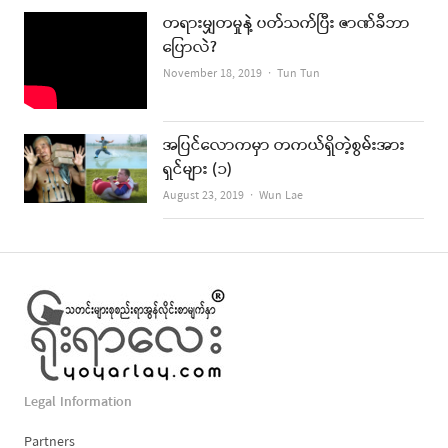
တရားမျှတမှုနဲ့ ပတ်သက်ပြီး ဇာဏ်ခီဘာ
ပြောလဲ?
Author
November 18, 2019
Tun Tun
အပြင်လောကမှာ တကယ်ရှိတဲ့စွမ်းအား
ရှင်များ (၁)
Author
August 23, 2019
Wun Lae
Legal Information
Partners