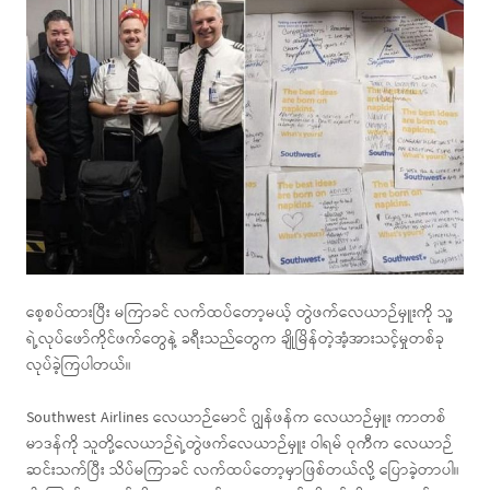
စေ့စပ်ထားပြီး မကြာခင် လက်ထပ်တော့မယ့် တွဲဖက်လေယာဉ်မှူးကို သူ့
ရဲ့လုပ်ဖော်ကိုင်ဖက်တွေနဲ့ ခရီးသည်တွေက ချိုမြိန်တဲ့အံ့အားသင့်မှုတစ်ခု
လုပ်ခဲ့ကြပါတယ်။
Southwest Airlines လေယာဉ်မောင် ဂျွန်ဖန်က လေယာဉ်မှူး ကာတစ်
မာဒန်ကို သူတို့လေယာဉ်ရဲ့တွဲဖက်လေယာဉ်မှူး ဝါရမ် ဝုကီက လေယာဉ်
ဆင်းသက်ပြီး သိပ်မကြာခင် လက်ထပ်တော့မှာဖြစ်တယ်လို့ ပြောခဲ့တာပါ။