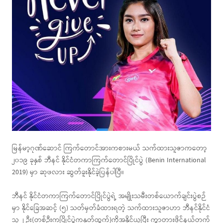
မြန်မာ့ဂုဏ်ဆောင် ကြက်တောင်အားကစားမယ် သက်ထားသူဇာကတော့
၂၀၁၉ ခုနှစ် ဘီနင် နိုင်ငံတကာကြက်တောင်ပြိုင်ပွဲ (Benin International
2019) မှာ ဆုဖလား ဆွတ်ခူးနိုင်ခဲ့ပြန်ပါပြီ။
ဘီနင် နိုင်ငံတကာကြက်တောင်ပြိုင်ပွဲရဲ့ အမျိုးသမီးတစ်ယောက်ချင်းပွဲစဉ်
မှာ နိုင်ခြေအဆင့် (၅) သတ်မှတ်ခံထားရတဲ့ သက်ထားသူဇာဟာ ဘီနင်နိုင်ငံ
သူ ၂ ဦး(တစ်ဦးကပြိုင်ပွဲကနုတ်ထွက်)ကိုအနိုင်ယူပြီး ကွာတားဖိုင်နယ်တက်