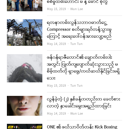
စစ်မှုထမ်းဟောင်း မ နဲ့ မောင် စုံတွဲ
Author
May 15, 2019
Wun Lae
ရတနာကမ်းလွန်သဘာဝဓာတ်ငွေ့
Compressor စက်များရပ်တန့်သွားမှု
ကြောင့် အရေးပေါ်ဝန်အားလျော့မည်
Author
May 14, 2019
Tun Tun
ဖန်ဂန်ရာဇီတောင်၏ ချောက်ကမ်းပါး
အတွင်း ပြုတ်ကျပျောက်ဆုံးသွားသည့် မ
စိမ့်ထက်ကို ရှာဖွေ/ကယ်ဆယ်နိုင်ခြင်းမရှိ
သေး
Author
May 15, 2019
Tun Tun
လွန်ခဲ့တဲ့ (၂) နှစ်ခန့်ကတည်းက ခေတ်စား
လာတဲ့ နှာခေါင်းမွေးအရှည်ထားခြင်း
Author
May 14, 2019
Wun Lae
ONE ၏ ဖယ်သာဝိတ်တန်း Kick Boxing