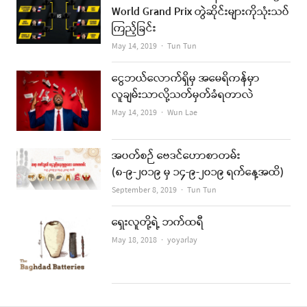
World Grand Prix တွဲဆိုင်းများကိုသုံးသပ်
ကြည့်ခြင်း
Author
May 14, 2019
Tun Tun
ငွေဘယ်လောက်ရှိမှ အမေရိကန်မှာ
လူချမ်းသာလို့သတ်မှတ်ခံရတာလဲ
Author
May 14, 2019
Wun Lae
အပတ်စဉ် ဗေဒင်ဟောစာတမ်း
(၈-၉-၂၀၁၉ မှ ၁၄-၉-၂၀၁၉ ရက်နေ့အထိ)
Author
September 8, 2019
Tun Tun
ရှေးလူတို့ရဲ့ ဘက်ထရီ
Author
May 18, 2018
yoyarlay