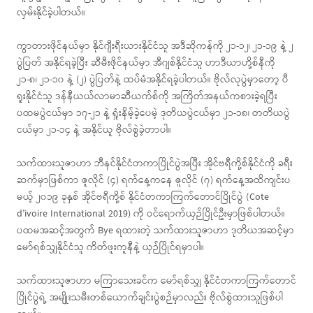
လှမ်းနိုင်ခဲ့ပါတယ်။
ကွာတားဖိုင်နယ်မှာ နိုင်ဂျီးရီးယားနိုင်ငံသူ အဒီဆိုကန်ကို ၂၁-၁၂၊ ၂၁-၁၉ နဲ့ ၂
ပွဲပြတ် အနိုင်ရခဲ့ပြီး ဆီမီးဖိုင်နယ်မှာ အီဂျစ်နိုင်ငံသူ ဟာဒီယာဟို့စ်နီကို
၂၁-၈၊ ၂၁-၁၀ နဲ့ (၂) ပွဲပြတ်နဲ့ ထပ်မံအနိုင်ရခဲ့ပါတယ်။ ဗိုလ်လုပွဲမှာတော့ ပီ
ရူးနိုင်ငံသူ ဒန်နီယယ်လာမာဆီယက်စ်ကို အကြိတ်အနယ်ကစားခဲ့ရပြီး
ပထမပွဲငယ်မှာ ၁၇-၂၁ နဲ့ ရှုံးနိမ့်ခဲ့ပေမဲ့ ဒုတိယပွဲငယ်မှာ ၂၁-၁၈၊ တတိယပွဲ
ငယ်မှာ ၂၁-၁၄ နဲ့ အနိုင်ယူ ဗိုလ်စွဲခဲ့တာပါ။
သက်ထားသူဇာဟာ ဘီနင်နိုင်ငံတကာပြိုင်ပွဲအပြီး အိုင်ဗရီကို့စ်နိုင်ငံကို ခရီး
ဆက်မှာဖြစ်ကာ ဇူလိုင် (၄) ရက်နေ့ကနေ ဇူလိုင် (၇) ရက်နေ့အထိကျင်းပ
မယ့် ၂၀၁၉ ခုနှစ် အိုင်ဗရီကို့စ် နိုင်ငံတကာကြက်တောင်ပြိုင်ပွဲ (Cote
d’ivoire International 2019) ကို ဝင်ရောက်ယှဉ်ပြိုင်ဦးမှာဖြစ်ပါတယ်။
ပထမအဆင့်အတွက် Bye ရထားတဲ့ သက်ထားသူဇာဟာ ဒုတိယအဆင့်မှာ
မော်ရစ်သျှနိုင်ငံသူ ကိတ်ဖူးကူနီနဲ့ ယှဉ်ပြိုင်ရမှာပါ။
သက်ထားသူဇာဟာ မကြာသေးခင်က မော်ရစ်သျှ နိုင်ငံတကာကြက်တောင်
ပြိုင်ပွဲရဲ့ အမျိုးသမီးတစ်ယောက်ချင်းပွဲစဉ်မှာလည်း ဗိုလ်စွဲထားသူဖြစ်ပါ