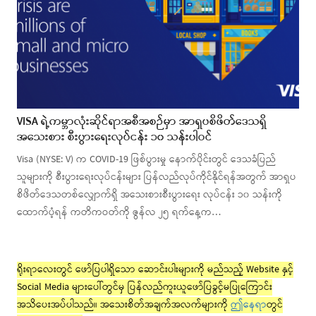
VISA ရဲ့ကမ္ဘာလုံးဆိုင်ရာအစီအစဉ်မှာ အာရှပစိဖိတ်ဒေသရှိ
အသေးစား စီးပွားရေးလုပ်ငန်း ၁၀ သန်းပါဝင်
Visa (NYSE: V) က COVID-19 ဖြစ်ပွားမှု နောက်ပိုင်းတွင် ဒေသခံပြည်
သူများကို စီးပွားရေးလုပ်ငန်းများ ပြန်လည်လုပ်ကိုင်နိုင်ရန်အတွက် အာရှပ
စိဖိတ်ဒေသတစ်လျှောက်ရှိ အသေးစားစီးပွားရေး လုပ်ငန်း ၁၀ သန်းကို
ထောက်ပံ့ရန် ကတိကဝတ်ကို ဇွန်လ ၂၅ ရက်နေ့က…
ရိုးရာလေးတွင် ဖော်ပြပါရှိသော ဆောင်းပါးများကို မည်သည့် Website နှင့်
Social Media များပေါ်တွင်မှ ပြန်လည်ကူးယူဖော်ပြခွင့်မပြုကြောင်း
အသိပေးအပ်ပါသည်။ အသေးစိတ်အချက်အလက်များကို
ဤနေရာ
တွင်