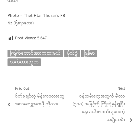
တယ်။
Photo – Thet Htar Thuzar’s FB
Nz (ရိုးရာလေး)
Post Views:
5,647
ကြက်တောင်အားကစားမယ်
ဗိုလ်စွဲ
မြန်မာ
သက်ထားသူဇာ
Post
Previous
Next
Previous
Next
ဝိတ်ချချင်တဲ့ မိန်းကလေးတွေ
ဝန်ထမ်းတွေအတွက် မီတာ
navigation
post:
post:
အစားလျှော့စားဖို့ လိုလား
(၃၀၀) အမြင့်ကို ကြိုးနဲ့ခုန်ချပြီး
နေ့လယ်စာဝယ်ယူပေးတဲ့
အမျိုးသမီး