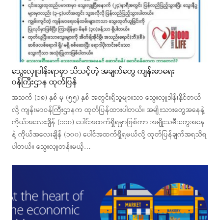
သွေးလှူဒါန်းရာမှာ သိသင့်တဲ့ အချက်တွေ ကျန်းမာရေး
ဝန်ကြီးဌာန ထုတ်ပြန်
အသက် (၁၈) နှစ် မှ (၅၅) နှစ် အတွင်းရှိသူများသာ သွေးလှူဒါန်းနိုင်တယ်
လို့ ကျန်းမာဝန်ကြီးဌာနက ထုတ်ပြန်ထားပါတယ်။ အမျိုးသားတွေအနေနဲ့
ကိုယ်အလေးချိန် (၁၁၀) ပေါင်အထက်ရှိရမှာဖြစ်ကာ အမျိုးသမီးတွေအနေ
နဲ့ ကိုယ်အလေးချိန် (၁၀၀) ပေါင်အထက်ရှိရမယ်လို့ ထုတ်ပြန်ချက်အရသိရ
ပါတယ်။ သွေးလှူတန်းမယ့်…