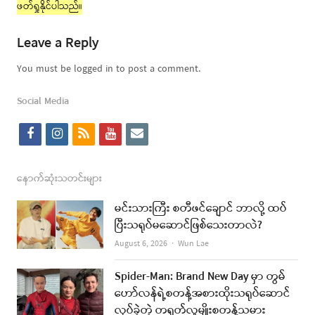
ဖတ်ရှုနိုင်ပါသည်။
Leave a Reply
You must be logged in to post a comment.
Social Media
f
i
r
y
e
a
n
s
o
m
c
s
s
u
a
နောက်ဆုံးသတင်းများ
e
t
t
i
မင်းသားကြီး စတီဖင်ချောင် ဘာလို့ ထပ်
b
a
u
l
ပြီးသရုပ်မဆောင်ဖြစ်သေးတာလဲ?
o
g
b
Author
August 6, 2026
Wun Lae
o
r
e
Spider-Man: Brand New Day မှာ တွမ်
k
a
ဟော်လန်ရဲ့စတန့်အစားထိုးသရုပ်ဆောင်
လုပ်ခဲ့တဲ့ တရုတ်လူမျိုးစတန့်သမား
m