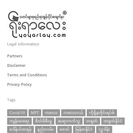
Legal Information
Partners
Disclaimer
Terms and Conditions
Privacy Policy
Tags
Covid-19
MPT
ကလေး
ကလေးငယ်
ကိုရိုနာဗိုင်းရပ်စ်
ကျန်းမာရေး
စိတ်ဖိစီးမှု
ဆရာကင်္ကသူ
တရုတ်
တရုတ်နိုင်ငံ
ဒေါ်နယ်ထရမ့်
နည်းလမ်း
ဗေဒင်
မြန်မာနိုင်ငံ
လှူဒါန်း