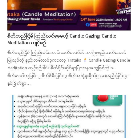
စိတ်တည်ငြိမ် ကြည်လင်စေမယ့် Candle Gazing၊ Candle
Meditation ကျင့်စဉ်
စိတ်တည်ငြိမ် ကြည်လင်အောင်၊ သတိမလပ်ဘဲ အာရုံစုစည်းတတ်အောင်
ပြုလုပ်တဲ့ နည်းလမ်းတစ်ခုကတော့ Trataka
Candle Gazing၊ Candle
Meditation ကျင့်စဉ်ပါပဲ။ စိတ်ပိုင်းဆိုင်ရာပြဿနာတွေဖြစ်တဲ့ ၁-
စိတ်ဓာတ်ကျခြင်း၊ ၂-စိတ်ဖိစီးခြင်း၊ ၃-စိတ်အာရုံစူးစိုက်မှု အားနည်းခြင်း၊ ၄-
နှစ်ခြိုက်စွာ…