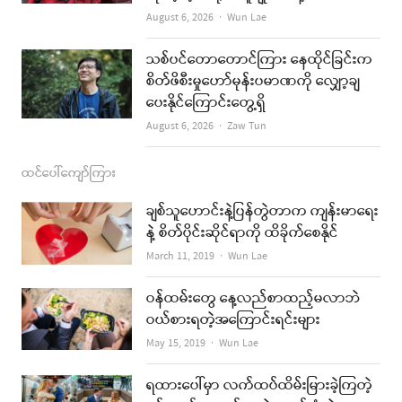
Author
August 6, 2026
Wun Lae
သစ်ပင်တောတောင်ကြား နေထိုင်ခြင်းက
စိတ်ဖိစီးမှုဟော်မုန်းပမာဏကို လျှော့ချ
ပေးနိုင်ကြောင်းတွေ့ရှိ
Author
August 6, 2026
Zaw Tun
ထင်ပေါ်ကျော်ကြား
ချစ်သူဟောင်းနဲ့ပြန်တွဲတာက ကျန်းမာရေး
နဲ့ စိတ်ပိုင်းဆိုင်ရာကို ထိခိုက်စေနိုင်
Author
March 11, 2019
Wun Lae
ဝန်ထမ်းတွေ နေ့လည်စာထည့်မလာဘဲ
ဝယ်စားရတဲ့အကြောင်းရင်းများ
Author
May 15, 2019
Wun Lae
ရထားပေါ်မှာ လက်ထပ်ထိမ်းမြားခဲ့ကြတဲ့