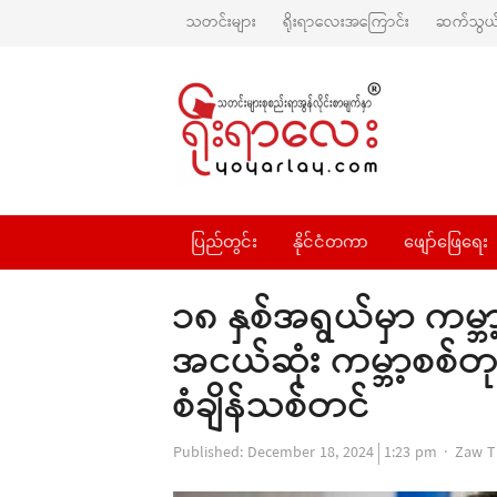
သတင်းများ
ရိုးရာလေးအကြောင်း
ဆက်သွယ်
ပြည်တွင်း
နိုင်ငံတကာ
ဖျော်ဖြေရေး
၁၈ နှစ်အရွယ်မှာ ကမ္ဘ
အငယ်ဆုံး ကမ္ဘာ့စစ်တု
စံချိန်သစ်တင်
Autho
Published:
December 18, 2024
1:23 pm
Zaw T