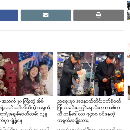
cebook
email
print
 အသက် ၂၀ ကြီးတဲ့ အိမ်
ညဈေးမှာ အနောက်တိုင်းဝတ်စုံဝတ်
င်မနဲ့လက်ထပ်လိုက်တဲ့ တရုတ်
ပြီး ထမင်းကြော်ရောင်းကာ တစ်လ
သားရဲ့အချစ်ဇာတ်လမ်း လူမှု
ကို ကန်ဒေါ်လာ ၇၄၀၀ ဝင်နေတဲ့
မှာ ပျံ့နှံ့နေ
တရုတ်အမျိုးသား
ြည်မကြီးက အသက် ၂၀ အရွယ်
တရုတ်လူငယ်တစ်ဦးဟာ ညဈေးတစ်ခုမှာ