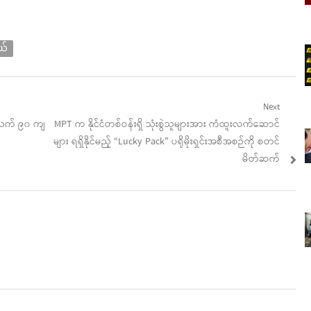
ယ်
Next
Next
 အသက် ၉၀ ကျ
MPT က နိုင်ငံတစ်ဝန်းရှိ သုံးစွဲသူများအား ကံထူးလက်ဆောင်
post:
များ ရရှိနိုင်မည့် “Lucky Pack” ပရိုမိုးရှင်းအစီအစဉ်ကို စတင်
မိတ်ဆက်