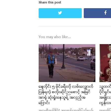
Share this post
twitter
fa
You may also like...
နေ့တိုင်း ၅ မိုင်ခရီးကို လမ်းလျှောက်
သူ့ထက်
ပြန်ရတဲ့ စတိုးဆိုင်ညစောင့် အမြင်
ပိုင်ရှ
အာရုံ ဆုံးရှုံးနေသူရဲ့ အလှည့်အ
အမျိုး
ပြောင်း
ကွန်ယက်
အမေရိကန်နိုင်ငံ အာကန်းဆက်ပြည်နယ်၊
တရုတ်ပ