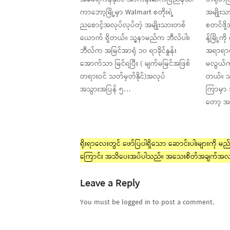
ကာဘော့မြို့မှာ Walmart စတိုးရဲ့
အမျိုးသ
ညစောင့်အလုပ်လုပ်တဲ့ အမျိုးသားတစ်
စတင်ဖို
ယောက် ရှိတယ်။ သူ့နာမည်က ဘီလ်ပါ။
န့်မြို့က
ဘီလ်က အမြင်အာရုံ ၁၀ ရာခိုင်နှုန်း
အရာရာ
အောက်သာ မြင်ရပြီး ( မျက်မမြင်အဖြစ်
မလွယ်ကူ
တရားဝင် သတ်မှတ်နိုင်)အလုပ်
တယ်။ သူ
အသွားအပြန် ၅…
ကြာမှာ 
တော့ အ
ရိုးရာလေးတွင် ဖော်ပြပါရှိသော ဆောင်းပါးများကို မည်သ
ကြောင်း အသိပေးအပ်ပါသည်။ အသေးစိတ်အချက်အလ
Leave a Reply
You must be logged in to post a comment.