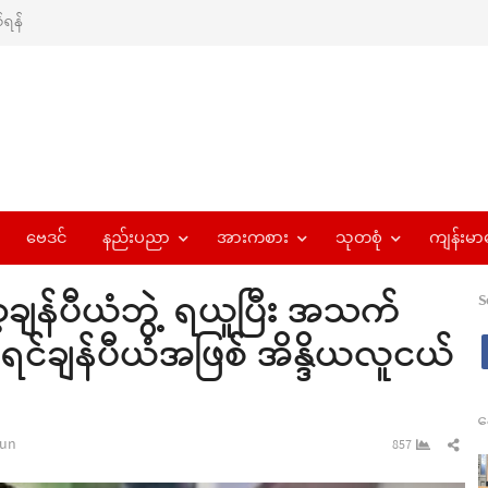
ရန်
ဗေဒင်
နည်းပညာ
အားကစား
သုတစုံ
ကျန်းမာ
ာ့ချန်ပီယံဘွဲ့ ရယူပြီး အသက်
S
ရင်ချန်ပီယံအဖြစ် အိန္ဒိယလူငယ်
န
r
Sha
un
857
this
pos