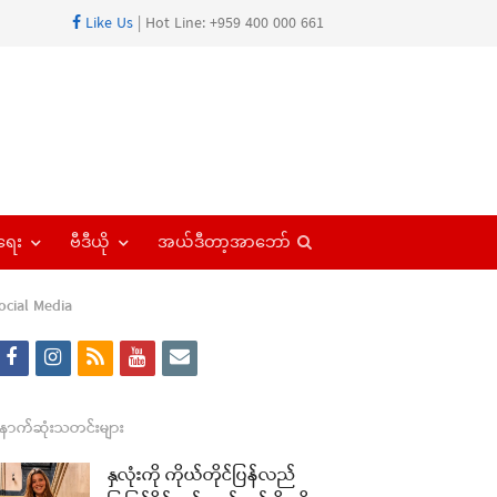
Like Us
| Hot Line: +959 400 000 661
Open
ရေး
ဗီဒီယို
အယ်ဒီတာ့အာဘော်
search
panel
ocial Media
f
i
r
y
e
a
n
s
o
m
c
s
s
u
a
ောက်ဆုံးသတင်းများ
re
e
t
t
i
နှလုံးကို ကိုယ်တိုင်ပြန်လည်
t