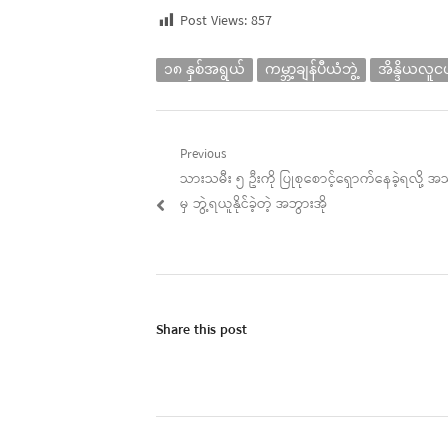
Post Views:
857
၁၈ နှစ်အရွယ်
ကမ္ဘာ့ချန်ပီယံဘွဲ့
အိန္ဒိယလူင
Post
Previous
Previous
သားသမီး ၅ ဦးကို ပြုစုစောင့်ရှောက်နေခဲ့ရလို့
navigation
post:
မှ ဘွဲ့ရယူနိုင်ခဲ့တဲ့ အဘွားအို
Share this post