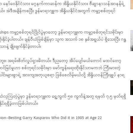
ို့မှာ နော်ဝေနိုင်ငံသား မဂ္ဂနက်ကာဆန်က အိန္ဒိယနိုင်ငံသား ဗီဆွာနာသန်အာနန်ရဲ့
့တယ်။ အဲဒီအချိန်ကစပြီး ဒွန်မာရာဂျူက အိန္ဒိယနိုင်ငံအတွက် ကမ္ဘာ့စစ်တုရင်
hips ကမ္ဘာ့စစ်တုရင်ပြိုင်ပွဲမှာတော့ ဒွန်မာရာဂျူးက ကမ္ဘာ့စစ်တုရင်သမိုင်းမှာ
ုင်ခဲ့ပါတယ်။ ချန်ပီယံဖြစ်ချိန်မှာ သူက အသက် ၁၈ နှစ်အရွယ်ပဲ ရှိသေးပြီး ဂန္ထ
နဲ့ ချိုးဖျက်နိုင်ခဲ့တာပါ။
့်မထားဘူး။ အရမ်းစိတ်လှုပ်ရှားမိတယ်။ ဒီညတော့ အိပ်ပျော်မယ်တောင် မထင်တော့
ာင်မြင်မှုဟာ စစ်တုရင်သမိုင်းမှာ မော်ကွန်းရေးထိုးနိုင်သာမကဘဲ ကြီးမားတဲ့
းများစွာရဲ့ အားကျအတုယူစရာ ဖြစ်စေလိမ့်မယ်လို့ အိန္ဒိယဝန်ကြီးချုပ် နာရ
ီယံလုကြတဲ့ပွဲမှာ ဒွန်မာရာဂျူးက ရွှေ့ကွက် ၅၈ ကွက်နဲ့အတူ ရမှတ် ၇.၅ မှတ်ရရှိ
နိုင်ရရှိခဲ့တာဖြစ်ပါတယ်။
ion–Besting Garry Kasparov Who Did it in 1985 at Age 22