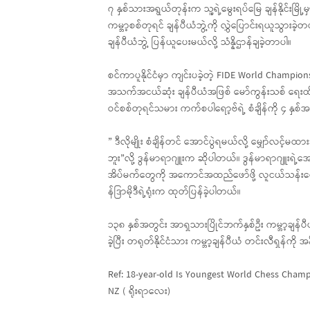
၇ နှစ်သားအရွယ်တုန်းက သူ့ရဲ့မွေးရပ်မြေ ချန်နိုင်းမြ
ကမ္ဘာ့စစ်တုရင် ချန်ပီယံဘွဲ့ကို လွှဲပြောင်းရယူသွားခဲ
ချန်ပီယံဘွဲ့ ပြန်ယူပေးမယ်လို့ သံန္နိဌာန်ချခဲ့တာပါ။
စင်ကာပူနိုင်ငံမှာ ကျင်းပခဲ့တဲ့ FIDE World Champions
အသက်အငယ်ဆုံး ချန်ပီယံအဖြစ် မော်ကွန်းသစ် ရေးထိုးနိ
ဝင်စစ်တုရင်သမား ကက်စပါရော့ဗ်ရဲ့ စံချိန်ကို ၄ နှစ်အသာ
” ဒီလိုမျိုး စံချိန်တင် အောင်ပွဲရမယ်လို့ မျှော်လင
ဘူး”လို့ ဒွန်မာရာဂျူးက ဆိုပါတယ်။ ဒွန်မာရာဂျူးရဲ့အေ
အိပ်မက်တွေကို အကောင်အထည်ဖော်ဖို့ လူငယ်သန်းပေါင်
န်ဒြာမိုဒီရဲ့ရုံးက ထုတ်ပြန်ခဲ့ပါတယ်။
၁၃၈ နှစ်အတွင်း အာရှသားပြိုင်ဘက်နှစ်ဦး ကမ္ဘာ့ချန်ပ
ခဲ့ပြီး တရုတ်နိုင်ငံသား ကမ္ဘာ့ချန်ပီယံ တင်းလီရှန်ကို အ
Ref: 18-year-old Is Youngest World Chess Champ
NZ ( ရိုးရာလေး)