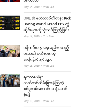
ခံရတာလဲ
Author
May 14, 2019
Wun Lae
ONE ၏ ဖယ်သာဝိတ်တန်း Kick
Boxing World Grand Prix တွဲ
ဆိုင်းများကိုသုံးသပ်ကြည့်ခြင်း
Author
May 14, 2019
Tun Tun
ဝန်ထမ်းတွေ နေ့လည်စာထည့်
မလာဘဲ ဝယ်စားရတဲ့
အကြောင်းရင်းများ
Author
May 15, 2019
Wun Lae
ရထားပေါ်မှာ
လက်ထပ်ထိမ်းမြားခဲ့ကြတဲ့
စစ်မှုထမ်းဟောင်း မ နဲ့ မောင်
စုံတွဲ
Author
May 15, 2019
Wun Lae