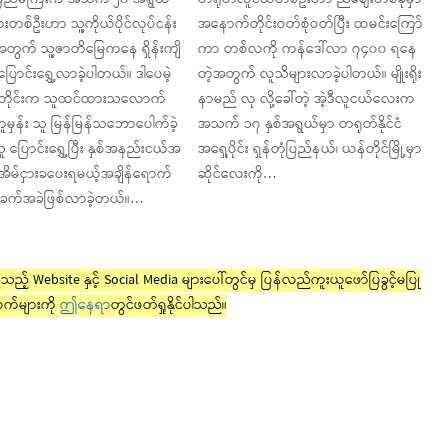
ားတစ်ဦးဟာ သူ့ကိုယ်ပိုင်လုပ်ငန်း
အနောက်တိုင်းဝတ်စုံဝတ်ပြီး ထမင်းကြော်
့အတွက် သူ့ဇာတိမြေကနေ ရှိန်းကျိ
ကာ တစ်လကို ကန်ဒေါ်လာ ၇၄၀၀ ရနေ
ို ပြောင်းရွှေ့လာခဲ့ပါတယ်။ ဒါပေမဲ့
တဲ့အတွက် လူသိများလာခဲ့ပါတယ်။ မျိုးရိုး
တိုင်းက သူထင်ထားသလောက်
နာမည် လု လို့ခေါ်တဲ့ အဲ့ဒီလူငယ်လေးက
မှန်း သူ မြန်မြန်သဘောပေါက်ခဲ့
အသက် ၁၇ နှစ်အရွယ်မှာ တရုတ်နိုင်ငံ
 ပြောင်းရွှေ့ပြီး နှစ်အနည်းငယ်အ
အရှေ့ပိုင်း ရှန်တုံပြည်နယ်၊ ယန်တိုင်မြို့မှာ
အိမ်ငှားခပေးရမယ့်အချိန်‌ရောက်
ဆိုင်လေးကို…
ခက်အခဲဖြစ်လာခဲ့တယ်။…
ည့် Website နှင့် Social Media များပေါ်တွင်မှ ပြန်လည်ကူးယူဖော်ပြခွင့်မပြု
က်များကို
ဤနေရာ
တွင်ဖတ်ရှုနိုင်ပါသည်။