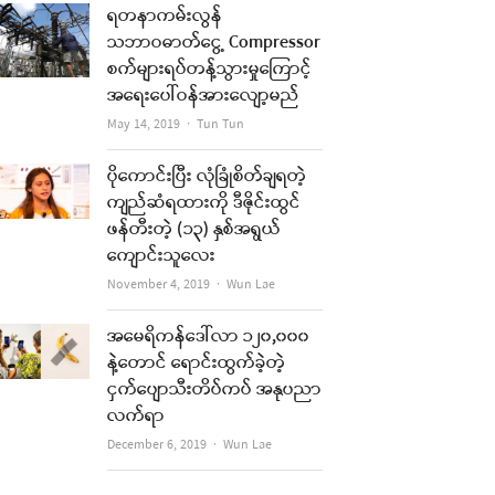
ရတနာကမ်းလွန်
သဘာဝဓာတ်ငွေ့ Compressor
စက်များရပ်တန့်သွားမှုကြောင့်
အရေးပေါ်ဝန်အားလျော့မည်
Author
May 14, 2019
Tun Tun
ပိုကောင်းပြီး လုံခြုံစိတ်ချရတဲ့
ကျည်ဆံရထားကို ဒီဇိုင်းထွင်
ဖန်တီးတဲ့ (၁၃) နှစ်အရွယ်
ကျောင်းသူလေး
Author
November 4, 2019
Wun Lae
အမေရိကန်ဒေါ်လာ ၁၂၀,၀၀၀
နဲ့တောင် ရောင်းထွက်ခဲ့တဲ့
ငှက်ပျောသီးတိပ်ကပ် အနုပညာ
လက်ရာ
Author
December 6, 2019
Wun Lae