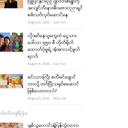
b
a
u
l
ပြုပြင်နိုင်မည့် ဂျယ်တစ်မျိုးကို
အာဂျင်တီးနားဇီဝဗေဒပညာရှင်
o
g
b
စမ်းသပ်လုပ်ဆောင်နေ
o
r
e
Author
August 6, 2026
Zaw Tun
k
a
လိုအပ်နေသူတွေထံ ငွေသား
m
ဒေါ်လာ ၅၅၀ စီ တိုက်ရိုက်
ထောက်ပံ့မှုရဲ့ အံ့အားသင့်ဖွယ်
ရလဒ်
Author
August 6, 2026
Zaw Tun
မင်းသားကြီး စတီဖင်ချောင်
ဘာလို့ ထပ်ပြီးသရုပ်မဆောင်
ဖြစ်သေးတာလဲ?
Author
August 6, 2026
Wun Lae
င်ပေါ်ကျော်ကြား
ချစ်သူဟောင်းနဲ့ပြန်တွဲတာက