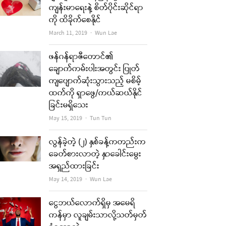
ကျန်းမာရေးနဲ့ စိတ်ပိုင်းဆိုင်ရာ
ကို ထိခိုက်စေနိုင်
Author
March 11, 2019
Wun Lae
ဖန်ဂန်ရာဇီတောင်၏
ချောက်ကမ်းပါးအတွင်း ပြုတ်
ကျပျောက်ဆုံးသွားသည့် မစိမ့်
ထက်ကို ရှာဖွေ/ကယ်ဆယ်နိုင်
ခြင်းမရှိသေး
Author
May 15, 2019
Tun Tun
လွန်ခဲ့တဲ့ (၂) နှစ်ခန့်ကတည်းက
ခေတ်စားလာတဲ့ နှာခေါင်းမွေး
အရှည်ထားခြင်း
Author
May 14, 2019
Wun Lae
ငွေဘယ်လောက်ရှိမှ အမေရိ
ကန်မှာ လူချမ်းသာလို့သတ်မှတ်