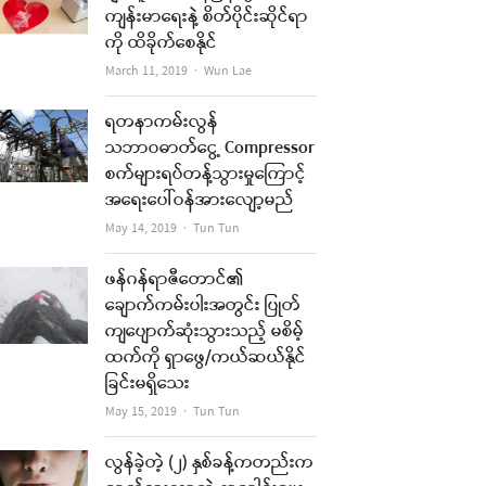
ကျန်းမာရေးနဲ့ စိတ်ပိုင်းဆိုင်ရာ
ကို ထိခိုက်စေနိုင်
Author
March 11, 2019
Wun Lae
ရတနာကမ်းလွန်
သဘာဝဓာတ်ငွေ့ Compressor
စက်များရပ်တန့်သွားမှုကြောင့်
အရေးပေါ်ဝန်အားလျော့မည်
Author
May 14, 2019
Tun Tun
ဖန်ဂန်ရာဇီတောင်၏
ချောက်ကမ်းပါးအတွင်း ပြုတ်
ကျပျောက်ဆုံးသွားသည့် မစိမ့်
ထက်ကို ရှာဖွေ/ကယ်ဆယ်နိုင်
ခြင်းမရှိသေး
Author
May 15, 2019
Tun Tun
လွန်ခဲ့တဲ့ (၂) နှစ်ခန့်ကတည်းက