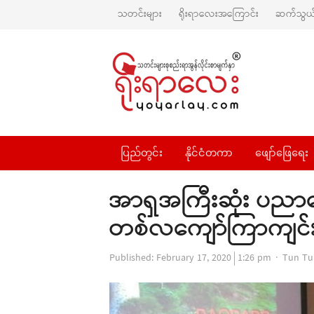
သတင်းများ
ရိုးရာလေးအကြောင်း
ဆက်သွယ်
ပြည်တွင်း
နိုင်ငံတကာ
ဖျော်ဖြေရေး
အာရှအကြီးဆုံး ပညာပေးလ
တစ်လကျော်ကြာကျင်
Author
Published:
February 17, 2020
1:26 pm
Tun Tu