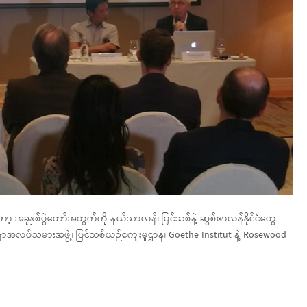
ီးတော့ အခုနှစ်ပွဲတော်အတွက်ကို နယ်သာလန်၊ ပြင်သစ်နဲ့ ဆွစ်ဇာလန်နိုင်ငံတွေ
ရာအလုပ်သမားအဖွဲ့၊ ပြင်သစ်ယဉ်ကျေးမှုဌာန၊ Goethe Institut နဲ့ Rosewood