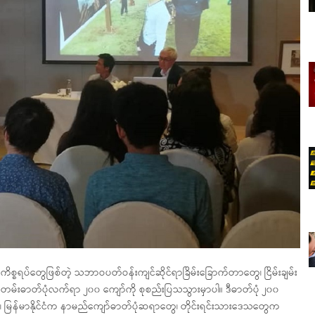
ကိစ္စရပ်တွေဖြစ်တဲ့ သဘာဝပတ်ဝန်းကျင်ဆိုင်ရာခြိမ်းခြောက်တာတွေ၊ ငြိမ်းချမ်း
်းဓာတ်ပုံလက်ရာ ၂၀၀ ကျော်ကို စုစည်းပြသသွားမှာပါ။ ဒီဓာတ်ပုံ ၂၀၀
ြန်မာနိုင်ငံက နာမည်ကျော်ဓာတ်ပုံဆရာတွေ၊ တိုင်းရင်းသားဒေသတွေက