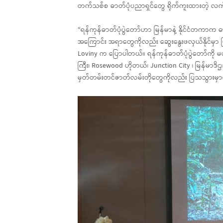
တက်သစ်စ ဓာတ်ပုံပညာရှင်တွေ ရိုက်ကူးထားတဲ့ လ
“ရန်ကုန်ဓာတ်ပုံပွဲတော်ဟာ မြန်မာနဲ့ နိုင်ငံတကာက 
အကြောင်း အရာတွေကိုလည်း ဆွေးနွေးဖလှယ်နိုင်မှာ ဖြ
Loviny က ပြောပါတယ်။ ရန်ကုန်ဓာတ်ပုံပွဲတော်ကို မဟ
ကြီး၊ Rosewood ဟိုတယ်၊ Junction City ၊ မြန်မာဒိ
မှတ်တမ်းတင်ဇာတ်လမ်းတိုတွေကိုလည်း ပြသသွားမှာ