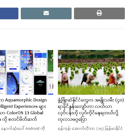
cebook
email
print
က Aquamorphic Design
ဖွံ့ဖြိုးဆဲနိုင်ငံတွေက အမျိုးသမီး (၄၀)
ntelligent Experiences များ
ရာခိုင်နှုန်းကျော်ဟာ လယ်ယာ
ော ColorOS 13 Global
လုပ်ငန်းကို လုပ်ကိုင်နေရတယ်လို့
n ကို စတင်မိတ်ဆက်
ကုလသမဂ္ဂပြော
 နောက်ဆုံးပေါ် Android ကို
ရန်ကုန်၊ အောက်တိုဘာ (၁၅) မြန်မာနိုင်ငံ