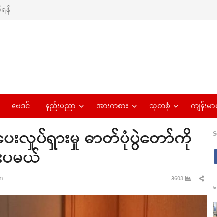
ရန်
ဗေဒင်
နည်းပညာ
အားကစား
သုတစုံ
ကျန်းမာ
ှုပ်ရှားမှု ဓာတ်ပုံပွဲတော်ကို
S
းပမယ်
Sha
n
3608
န
this
pos