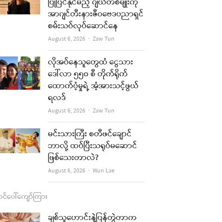
b
a
u
l
ပြုပြင်နိုင်မည့် ဂျယ်တစ်မျိုးကို
အာဂျင်တီးနားဇီဝဗေဒပညာရှင်
o
g
b
စမ်းသပ်လုပ်ဆောင်နေ
o
r
e
Author
August 6, 2026
Zaw Tun
k
a
လိုအပ်နေသူတွေထံ ငွေသား
m
ဒေါ်လာ ၅၅၀ စီ တိုက်ရိုက်
ထောက်ပံ့မှုရဲ့ အံ့အားသင့်ဖွယ်
ရလဒ်
Author
August 6, 2026
Zaw Tun
မင်းသားကြီး စတီဖင်ချောင်
ဘာလို့ ထပ်ပြီးသရုပ်မဆောင်
ဖြစ်သေးတာလဲ?
Author
August 6, 2026
Wun Lae
င်ပေါ်ကျော်ကြား
ချစ်သူဟောင်းနဲ့ပြန်တွဲတာက