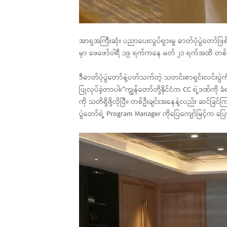
အာရှအကြီးဆုံး ပညာပေးလှုပ်ရှားမှု ဓာတ်ပုံပွဲတော်ဖြစ
မှာ ဖေဖော်ဝါရီ ၁၉ ရက်ကနေ မတ် ၂၁ ရက်အထိ တစ်လ
ဒီဓာတ်ပုံပွဲတော်နဲ့ပတ်သက်တဲ့ သတင်းစာရှင်းလင်းပွ
ပြုလုပ်ခဲ့တာပါ။”ကျွန်တော်တို့နိုင်ငံက CC ရဲ့ဒဏ်ကို
ကို သတိရှိဖို့လိုပြီ။ တစ်ဦးချင်းအနေနဲ့လည်း ဆင်ခြင်က
ပွဲတော်ရဲ့ Program Manager ကိုပြေကျော်မြင့်က ပ