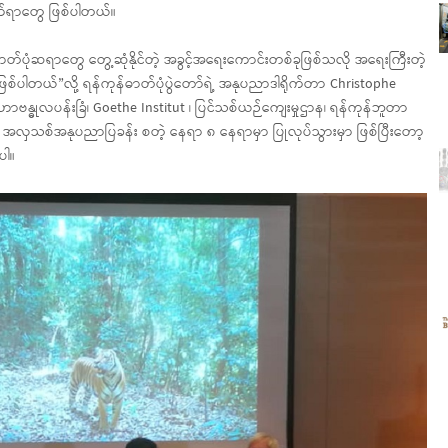
က်ရာတွေ ဖြစ်ပါတယ်။
ဓာတ်ပုံဆရာတွေ တွေ့ဆုံနိုင်တဲ့ အခွင့်အရေးကောင်းတစ်ခုဖြစ်သလို အရေးကြီးတဲ့
စ်ပါတယ်”လို့ ရန်ကုန်ဓာတ်ပုံပွဲတော်ရဲ့ အနုပညာဒါရိုက်တာ Christophe
ာဗန္ဓုလပန်းခြံ၊ Goethe Institut ၊ ပြင်သစ်ယဉ်ကျေးမှုဌာန၊ ရန်ကုန်ဘူတာ
ဌ၊ အလှသစ်အနုပညာပြခန်း စတဲ့ နေရာ ၈ နေရာမှာ ပြုလုပ်သွားမှာ ဖြစ်ပြီးတော့
ပါ။