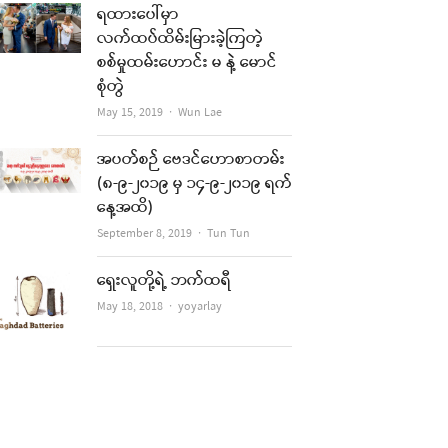
ရထားပေါ်မှာ
လက်ထပ်ထိမ်းမြားခဲ့ကြတဲ့
စစ်မှုထမ်းဟောင်း မ နဲ့ မောင်
စုံတွဲ
Author
May 15, 2019
Wun Lae
အပတ်စဉ် ဗေဒင်ဟောစာတမ်း
(၈-၉-၂၀၁၉ မှ ၁၄-၉-၂၀၁၉ ရက်
နေ့အထိ)
Author
September 8, 2019
Tun Tun
ရှေးလူတို့ရဲ့ ဘက်ထရီ
Author
May 18, 2018
yoyarlay