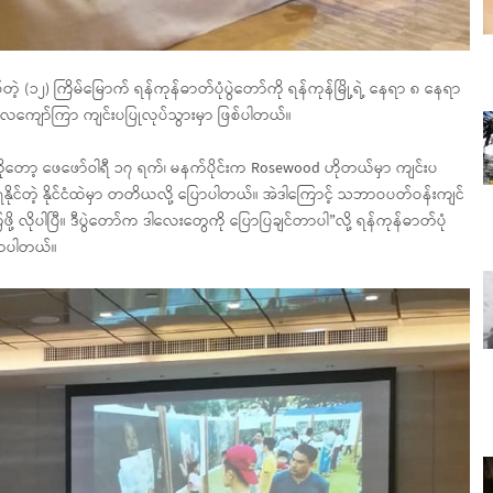
်တဲ့ (၁၂) ကြိမ်မြောက် ရန်ကုန်ဓာတ်ပုံပွဲတော်ကို ရန်ကုန်မြို့ရဲ့ နေရာ ၈ နေရာ
ကျော်ကြာ ကျင်းပပြုလုပ်သွားမှာ ဖြစ်ပါတယ်။
ဲကိုတော့ ဖေဖော်ဝါရီ ၁၇ ရက်၊ မနက်ပိုင်းက Rosewood ဟိုတယ်မှာ ကျင်းပ
 ခံရနိုင်တဲ့ နိုင်ငံထဲမှာ တတိယလို့ ပြောပါတယ်။ အဲဒါကြောင့် သဘာဝပတ်ဝန်းကျင်
ြဖို့ လိုပါပြီ။ ဒီပွဲတော်က ဒါလေးတွေကို ပြောပြချင်တာပါ”လို့ ရန်ကုန်ဓာတ်ပုံ
ြောပါတယ်။