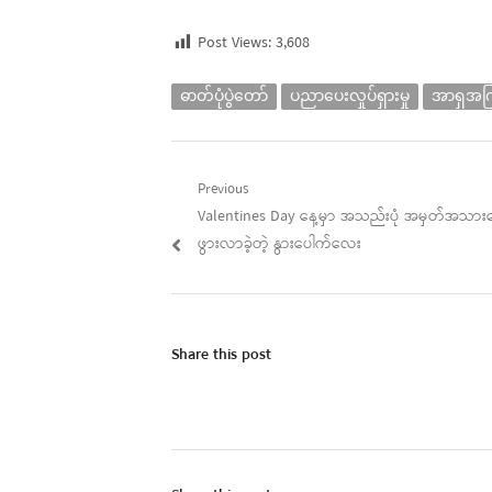
Post Views:
3,608
ဓာတ်ပုံပွဲတော်
ပညာပေးလှုပ်ရှားမှု
အာရှအကြ
Post
Previous
Previous
Valentines Day နေ့မှာ အသည်းပုံ အမှတ်အသားလေ
navigation
post:
ဖွားလာခဲ့တဲ့ နွားပေါက်လေး
Share this post