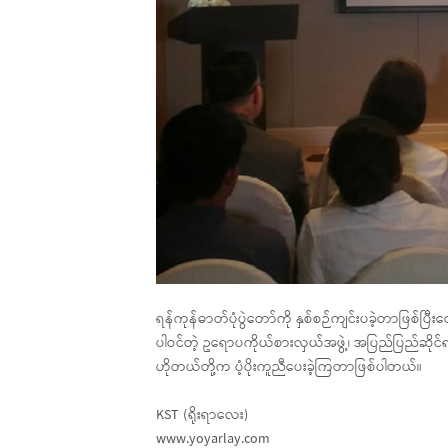
ရန်ကုန်ဓာတ်ပုံပွဲတော်ကို နှစ်စဉ်ကျင်းပခဲ့တာဖြစ်ပြ
ပါဝင်တဲ့ ဥရောပကိုယ်စားလှယ်အဖွဲ့၊ အပြည်ပြည်ဆိုင်
ဟိုတယ်တို့က ပံ့ပိုးကူညီပေးခဲ့ကြတာဖြစ်ပါတယ်။
KST (ရိုးရာလေး)
www.yoyarlay.com