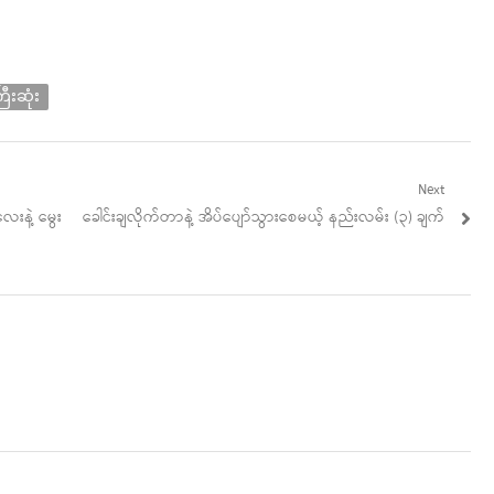
ီးဆုံး
Next
Next
းနဲ့ မွေး
ခေါင်းချလိုက်တာနဲ့ အိပ်ပျော်သွားစေမယ့် နည်းလမ်း (၃) ချက်
post: