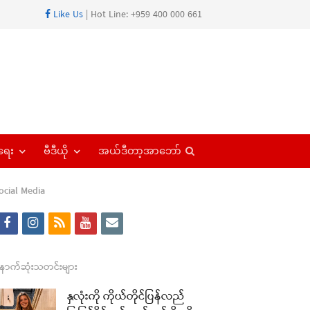
Like Us
| Hot Line: +959 400 000 661
Open
ရေး
ဗီဒီယို
အယ်ဒီတာ့အာဘော်
search
panel
ocial Media
f
i
r
y
e
a
n
s
o
m
re
c
s
s
u
a
ောက်ဆုံးသတင်းများ
t
e
t
t
i
နှလုံးကို ကိုယ်တိုင်ပြန်လည်