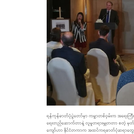
ရန်ကုန်ဓာတ်ပုံပွဲတော်မှာ ကမ္ဘာတစ်ဝှမ်းက အရေးကြီး
ရေးတည်ဆောက်တာနဲ့ လူမှုတရားမျှတတာ စတဲ့ မှတ်တမ
ကျော်ဟာ နိုင်ငံတကာက အထင်ကရဓာတ်ပုံဆရာတွေ၊ မ