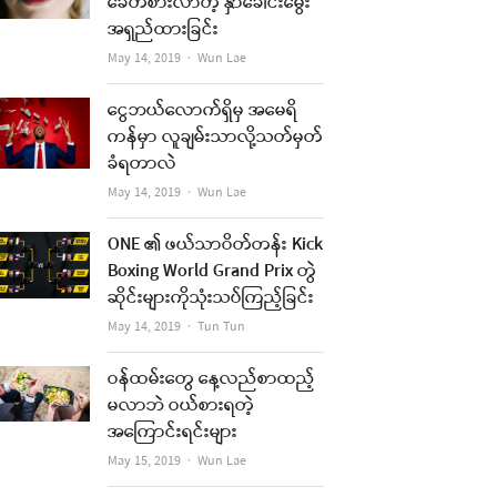
ခေတ်စားလာတဲ့ နှာခေါင်းမွေး
အရှည်ထားခြင်း
Author
May 14, 2019
Wun Lae
ငွေဘယ်လောက်ရှိမှ အမေရိ
ကန်မှာ လူချမ်းသာလို့သတ်မှတ်
ခံရတာလဲ
Author
May 14, 2019
Wun Lae
ONE ၏ ဖယ်သာဝိတ်တန်း Kick
Boxing World Grand Prix တွဲ
ဆိုင်းများကိုသုံးသပ်ကြည့်ခြင်း
Author
May 14, 2019
Tun Tun
ဝန်ထမ်းတွေ နေ့လည်စာထည့်
မလာဘဲ ဝယ်စားရတဲ့
အကြောင်းရင်းများ
Author
May 15, 2019
Wun Lae