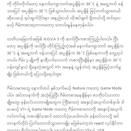
ကို တိုင်းလိုက်တော့ နောက်ကျောဘက်အပူချိန်က 39˚C နဲ့ အရှေ့ဘက် ဖန်
သားပြင် အပူချိန်က 38˚C ဖြစ်သွားပါတယ်။ အပူချိန် မြင့်တက်သွားတယ်
ဆိုပေမယ့် ရုပ်ထွက်ပိုင်းမှာ အနည်းငယ် လိုအပ်ချက် ရှိတယ်လို့ ထင်ရပေ
မယ့် ဂိမ်းကစားရတာကတော့ ကောင်းမွန်နေတုန်းပါပဲ။
တတိယမြောက်အဖြစ် N.O.V.A 3 ကို ဆက်ပြီးကစားကြည့်ပါတယ်။ ပြီး
တော့ အပူချိန်ကို ထပ်ပြီး တိုင်းကြည့်တဲ့အခါ နောက်ကျောဘက် အပူချိန်က
38˚C နဲ့ အရှေ့ဘက် ဖန်သားပြင် အပူချိန်က 38˚C ဖြစ်နေတာကို တွေ့ရပါ
တယ်။ ဂိမ်း ၃ မျိုးကို နာရီဝက်လောက် ကစားပြီးချိန်မှာ အပူချိန်က 38˚C
ဝန်းကျင်မှာပဲ ရှိနေတဲ့အတွက် V7+ အနေနဲ့ လွန်ကဲတဲ့ အပူချိန်မြင့်တက်မှု
မျိုး ဖြစ်တယ်လို့ ပြောလို့မရပါဘူး။
ဂိမ်းသမားတွေ နောက်ထပ် နှစ်သက်မယ့် feature ကတော့ Game Mode
ပါပဲ။ အင်တာနက်ကို အသုံးပြုပြီး ဂိမ်းကစားနေချိန်မှာ စာတိုဝင်လာတာ
မျိုးတွေ၊ ဖုန်းဝင်လာတာမျိုးတွေက ကြီးမားတဲ့ အနှောင့်အယှက်တစ်ခုပါ။ ဒါ
ပေမယ့် V7+ ရဲ့ Game Mode ကတော့ ဂိမ်းကစားတာကို အနှောင့်အယှက်
ကင်းကင်းနဲ့ ကစားနိုင်အောင် ထောက်ပံ့ပေးပါတယ်။ ဖုန်းဝင်လာလို့ အင်
တာနက်လိုင်း ပြတ်တောက်သွားတာမျိုး မဖြစ်တော့ဘဲ၊ reject လုပ်နိုင်တာ
ကတော့ စိတ်ကျေနပ်စရာပါ။ နောက်တစ်ချက်က V7+ ရဲ့ 18:9