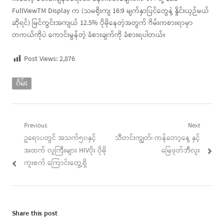
FullViewTM Display က (သမရိုးကျ 16:9 မျက်နှာပြင်တွေနဲ့ နှိုင်းယှဉ်မယ်
ဆိုရင်) မြင်ကွင်းအကျယ် 12.5% ပိုမိုနေတဲ့အတွက် ဂိမ်းကစားရာမှာ
တကယ်ကိုပဲ ကောင်းမွန်တဲ့ ခံစားချက်ကို ခံစားရပါတယ်။
Post Views:
2,876
ဂိမ်း
Post
Previous
Next
Previous
Next
ဥရောပတွင် အသက်၅၀နှင့်
သီတင်းကျွတ်၊ ကန်တော့နေ့ နှင့်
navigation
post:
post:
အထက် လူကြီးများ HIVပိုး ပိုမို
မြေဖုတ်ဘီလူး
ကူးစက် ကြောင်းတွေ့ရှိ
Share this post