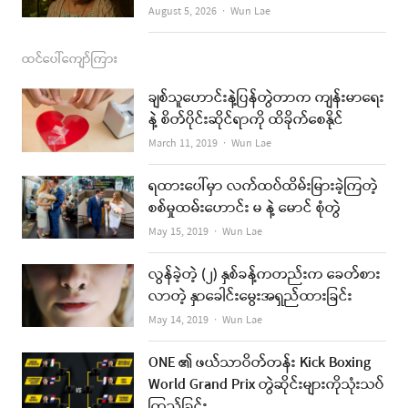
Author
August 5, 2026
Wun Lae
ထင်ပေါ်ကျော်ကြား
ချစ်သူဟောင်းနဲ့ပြန်တွဲတာက ကျန်းမာရေး
နဲ့ စိတ်ပိုင်းဆိုင်ရာကို ထိခိုက်စေနိုင်
Author
March 11, 2019
Wun Lae
ရထားပေါ်မှာ လက်ထပ်ထိမ်းမြားခဲ့ကြတဲ့
စစ်မှုထမ်းဟောင်း မ နဲ့ မောင် စုံတွဲ
Author
May 15, 2019
Wun Lae
လွန်ခဲ့တဲ့ (၂) နှစ်ခန့်ကတည်းက ခေတ်စား
လာတဲ့ နှာခေါင်းမွေးအရှည်ထားခြင်း
Author
May 14, 2019
Wun Lae
ONE ၏ ဖယ်သာဝိတ်တန်း Kick Boxing
World Grand Prix တွဲဆိုင်းများကိုသုံးသပ်
ကြည့်ခြင်း