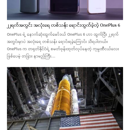
၂၂ရက်အတွင်း အလုံးရေ တစ်သန်း ရောင်းထွက်ခဲ့တဲ့ OnePlus 6
OnePlus ရဲ့ နောက်ဆုံးထွက်မော်ဒယ် OnePlus 6 ဟာ ထွက်ပြီး ၂၂ရက်
အတွင်းမှာပဲ အလုံးရေ တစ်သန်း ရောင်းရခဲ့ကြောင်း သိရပါတယ်။
OnePlus က တရုတ်နိုင်ငံရဲ့ စမတ်ဖုန်းထုတ်လုပ်နေတဲ့ ကုမ္ပဏီငယ်လေး
ဖြစ်ပေမဲ့ တခြား နာမည်ကြီး…