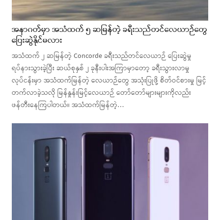
အနာဂတ်မှာ အသံထက် ၅ ဆမြန်တဲ့ ခရီးသည်တင်လေယာဉ်တွေ
ပြေးဆွဲနိုင်မလား
အသံထက် ၂ ဆမြန်တဲ့ Concorde ခရီးသည်တင်လေယာဉ် ပြေးဆွဲမှု
ရပ်နားသွားခဲ့ပြီး ဆယ်စုနှစ် ၂ ခုနီးပါးအကြာမှာတော့ ခရီးသွားလာမှု
လုပ်ငန်းမှာ အသံထက်မြန်တဲ့ လေယာဉ်တွေ အသုံးပြုဖို့ စိတ်ဝင်စားမှု မြင့်
တက်လာခဲ့သလို မြန်နှုန်းမြင့်လေယာဉ် တော်တော်များများကိုလည်း
ဖန်တီးနေကြပါတယ်။ အသံထက်မြန်တဲ့…