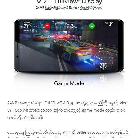
24MP အရှေ့ကင်မရာ၊ FullViewTM Display တို့နဲ့ နာမည်ကြီးနေတဲ့ Vivo
V7+ ဟာ ဂိမ်းကစားသူတွေ အကြိုက်တွေ့တဲ့ game mode လည်း ပါဝင်
တယ်လို့ သိရပါတယ်။
ယေဘုယျ ကြည့်မယ်ဆိုရင်တော့ V7+ ကို Selfie အသားပေး စမတ်ဖုန်းလို့