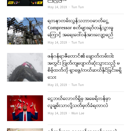
Author
May 14, 2019
Tun Tun
ရတနာကမ်းလွန်သဘာဝဓာတ်ငွေ့
Compressor စက်များရပ်တန့်သွားမှု
ကြောင့် အရေးပေါ်ဝန်အားလျော့မည်
Author
May 14, 2019
Tun Tun
ဖန်ဂန်ရာဇီတောင်၏ ချောက်ကမ်းပါး
အတွင်း ပြုတ်ကျပျောက်ဆုံးသွားသည့် မ
စိမ့်ထက်ကို ရှာဖွေ/ကယ်ဆယ်နိုင်ခြင်းမရှိ
သေး
Author
May 15, 2019
Tun Tun
ငွေဘယ်လောက်ရှိမှ အမေရိကန်မှာ
လူချမ်းသာလို့သတ်မှတ်ခံရတာလဲ
Author
May 14, 2019
Wun Lae