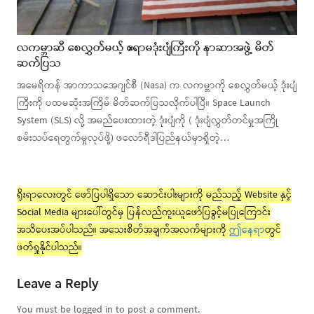
လကမ္ဘာဆီ စေလွှတ်မယ့် ဧရာမဒုံးပျံကြီးကို နာဆာအဖွဲ့ မိတ်
ဆက်ပြသ
အမေရိကန် အာကာသအေဂျင်စီ (Nasa) က လကမ္ဘာကို စေလွှတ်မယ့် ဒုံးပျံ
ကြီးကို ပထမဆုံးအကြိမ် မိတ်ဆက်ပြသလိုက်ပါပြီ။ Space Launch
System (SLS) လို့ အမည်ပေးထားတဲ့ ဒုံးပျံကို ( ဒုံးပျံလွှတ်တင်မှုအကြို
စမ်းသပ်ရေတွက်မှုလုပ်ဖို့) ဖလော်ရီဒါပြည်နယ်မှာရှိတဲ့…
ရိုးရာလေးတွင် ဖော်ပြပါရှိသော ဆောင်းပါးများကို မည်သည့် Website နှင့်
Social Media များပေါ်တွင်မှ ပြန်လည်ကူးယူဖော်ပြခွင့်မပြုကြောင်း
အသိပေးအပ်ပါသည်။ အသေးစိတ်အချက်အလက်များကို
ဤနေရာ
တွင်
ဖတ်ရှုနိုင်ပါသည်။
Leave a Reply
You must be logged in to post a comment.