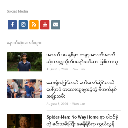
Social Media
f
i
r
y
e
a
n
s
o
m
c
s
s
u
a
နောက်ဆုံးသတင်းများ
e
t
t
i
အသက် ၁၈ နှစ်မှာ ကမ္ဘာ့အသက်အငယ်
b
a
u
l
ဆုံး တက္ကသိုလ်ပရော်ဖက်ဆာ ဖြစ်လာသူ
o
g
b
Author
August 5, 2026
Zaw Tun
o
r
e
ဆေးရုံအပြင်ဘက် မော်တော်ဆိုင်ကယ်
k
a
ပေါ်မှာပဲ ကလေးမွေးဖွားခဲ့တဲ့ ဗီယက်နမ်
အမျိုးသမီး
m
Author
August 5, 2026
Wun Lae
Spider-Man: No Way Home မှာ ပါဝင်ခဲ့
တဲ့ မင်းသမီးကြီး မေရီရီဗီရာ ကွယ်လွန်