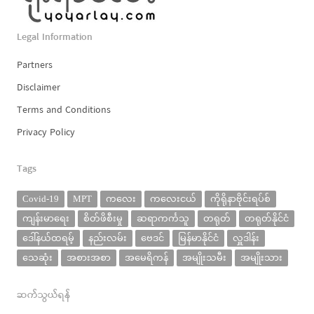
Legal Information
Partners
Disclaimer
Terms and Conditions
Privacy Policy
Tags
Covid-19
MPT
ကလေး
ကလေးငယ်
ကိုရိုနာဗိုင်းရပ်စ်
ကျန်းမာရေး
စိတ်ဖိစီးမှု
ဆရာကင်္ကသူ
တရုတ်
တရုတ်နိုင်ငံ
ဒေါ်နယ်ထရမ့်
နည်းလမ်း
ဗေဒင်
မြန်မာနိုင်ငံ
လှူဒါန်း
သေဆုံး
အစားအစာ
အမေရိကန်
အမျိုးသမီး
အမျိုးသား
ဆက်သွယ်ရန်