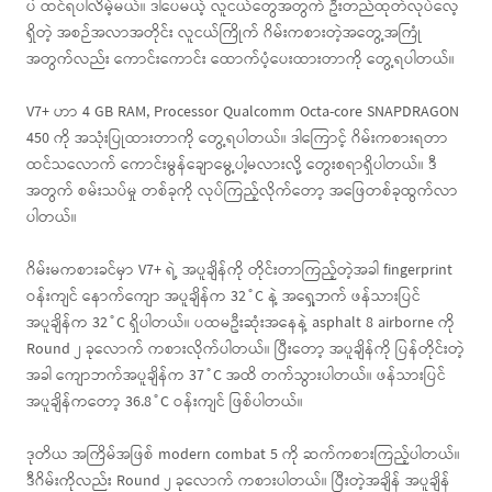
ပဲ ထင်ရပါလိမ့်မယ်။ ဒါပေမယ့် လူငယ်တွေအတွက် ဦးတည်ထုတ်လုပ်လေ့
ရှိတဲ့ အစဉ်အလာအတိုင်း လူငယ်ကြိုက် ဂိမ်းကစားတဲ့အတွေ့အကြုံ
အတွက်လည်း ကောင်းကောင်း ထောက်ပံ့ပေးထားတာကို တွေ့ရပါတယ်။
V7+ ဟာ 4 GB RAM, Processor Qualcomm Octa-core SNAPDRAGON
450 ကို အသုံးပြုထားတာကို တွေ့ရပါတယ်။ ဒါကြောင့် ဂိမ်းကစားရတာ
ထင်သလောက် ကောင်းမွန်ချောမွေ့ပါ့မလားလို့ တွေးစရာရှိပါတယ်။ ဒီ
အတွက် စမ်းသပ်မှု တစ်ခုကို လုပ်ကြည့်လိုက်တော့ အဖြေတစ်ခုထွက်လာ
ပါတယ်။
ဂိမ်းမကစားခင်မှာ V7+ ရဲ့ အပူချိန်ကို တိုင်းတာကြည့်တဲ့အခါ fingerprint
ဝန်းကျင် နောက်ကျော အပူချိန်က 32˚C နဲ့ အရှေ့ဘက် ဖန်သားပြင်
အပူချိန်က 32˚C ရှိပါတယ်။ ပထမဦးဆုံးအနေနဲ့ asphalt 8 airborne ကို
Round ၂ ခုလောက် ကစားလိုက်ပါတယ်။ ပြီးတော့ အပူချိန်ကို ပြန်တိုင်းတဲ့
အခါ ကျောဘက်အပူချိန်က 37˚C အထိ တက်သွားပါတယ်။ ဖန်သားပြင်
အပူချိန်ကတော့ 36.8˚C ဝန်းကျင် ဖြစ်ပါတယ်။
ဒုတိယ အကြိမ်အဖြစ် modern combat 5 ကို ဆက်ကစားကြည့်ပါတယ်။
ဒီဂိမ်းကိုလည်း Round ၂ ခုလောက် ကစားပါတယ်။ ပြီးတဲ့အချိန် အပူချိန်