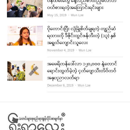
ဝန်ထမ်းတွေ နေ့လည်စာထည့်မလာဘဲ
ဝယ်စားရတဲ့အကြောင်းရင်းများ
Author
May 15, 2019
Wun Lae
ပိုကောင်းပြီး လုံခြုံစိတ်ချရတဲ့ ကျည်ဆံ
ရထားကို ဒီဇိုင်းထွင်ဖန်တီးတဲ့ (၁၃) နှစ်
အရွယ်ကျောင်းသူလေး
Author
November 4, 2019
Wun Lae
အမေရိကန်ဒေါ်လာ ၁၂၀,၀၀၀ နဲ့တောင်
ရောင်းထွက်ခဲ့တဲ့ ငှက်ပျောသီးတိပ်ကပ်
အနုပညာလက်ရာ
Author
December 6, 2019
Wun Lae