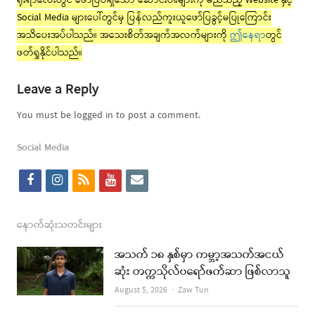
ရိုးရာလေးတွင် ဖော်ပြပါရှိသော ဆောင်းပါးများကို မည်သည့် Website နှင့်
Social Media များပေါ်တွင်မှ ပြန်လည်ကူးယူဖော်ပြခွင့်မပြုကြောင်း
အသိပေးအပ်ပါသည်။ အသေးစိတ်အချက်အလက်များကို
ဤနေရာ
တွင်
ဖတ်ရှုနိုင်ပါသည်။
Leave a Reply
You must be logged in to post a comment.
Social Media
f
i
r
y
e
a
n
s
o
m
c
s
s
u
a
နောက်ဆုံးသတင်းများ
e
t
t
i
အသက် ၁၈ နှစ်မှာ ကမ္ဘာ့အသက်အငယ်
b
a
u
l
ဆုံး တက္ကသိုလ်ပရော်ဖက်ဆာ ဖြစ်လာသူ
o
g
b
Author
August 5, 2026
Zaw Tun
o
r
e