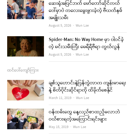
ဆေးရုံအပြင်ဘက် မော်တော်ဆိုင်ကယ်
k
a
ပေါ်မှာပဲ ကလေးမွေးဖွားခဲ့တဲ့ ဗီယက်နမ်
အမျိုးသမီး
m
Author
August 5, 2026
Wun Lae
Spider-Man: No Way Home မှာ ပါဝင်ခဲ့
တဲ့ မင်းသမီးကြီး မေရီရီဗီရာ ကွယ်လွန်
Author
August 5, 2026
Wun Lae
ထင်ပေါ်ကျော်ကြား
ချစ်သူဟောင်းနဲ့ပြန်တွဲတာက ကျန်းမာရေး
နဲ့ စိတ်ပိုင်းဆိုင်ရာကို ထိခိုက်စေနိုင်
Author
March 11, 2019
Wun Lae
ဝန်ထမ်းတွေ နေ့လည်စာထည့်မလာဘဲ
ဝယ်စားရတဲ့အကြောင်းရင်းများ
Author
May 15, 2019
Wun Lae