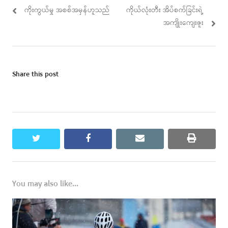
Post
Previous
Next
ကိုးကွယ်မှု အစစ်အမှန်ဟူသည်
ကိုယ်လုံးတီး အိပ်စက်ခြင်းရဲ့
navigation
post:
post:
အကျိုးကျေးဇူး
Share this post
twitter
facebook
email
print
You may also like...