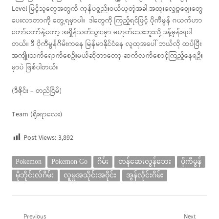
Level မြင့်သူတွေအတွက် ကုန်ပစ္စည်းဝယ်ယူတဲ့အခါ အထူးလျှော့ဈေးတွေ
ပေးလာတာကို တွေ့ရမှာပါ။ ဒါတွေကို ကြည့်ရင်ဖြင့် ပိုကီမွန် ဂယက်ဟာ
တော်တော်နဲ့တော့ အရှိန်သတ်သွားမှာ မဟုတ်သေးဘူးလို့ ခန့်မှန်းရပါ
တယ်။ ဒီ ပိုကီမွန်ဂိမ်းကနေ မြန်မာနိုင်ငံနေ လူထုအပေါ် ဘယ်လို ထပ်ပြီး
အကျိုးသက်ရောက်စေဦးမယ်ဆိုတာတော့ ဆက်လက်စောင့်ကြည့်နေရဦး
မှာပဲ ဖြစ်ပါတယ်။
(ဒီဇိုင်း – တည်ငြိမ်)
Team (ရိုးရာလေး)
Post Views:
3,892
Pokemon
Pokemon Go
ဂိမ်း
တန်ဆေးလွန်ဘေး
ပိုကီမွန်
မိုဘိုင်းလ်ဂိမ်း
လူမှုအသိုင်းအဝိုင်း
အွန်လိုင်းဂိမ်း
Previous
Next