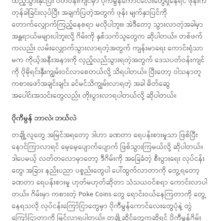
ထည့်သွားနိုင်ပြီး ပတ်ဝန်းကျင်မှာ ပိုကီမွန်ကောင်လေးတွေရှိနေရင် ဖုန်းက
တုန်ခါခြင်းလုပ်ပြီး အချက်ပြတဲ့အတွက် ဖုန်း မျက်နှာပြင်ကို
တောက်လျှောက်ကြည့်နေစရာ မလိုပါဘူး။ အဲဒီတော့ သွားလာတဲ့အခါမှာ
အန္တရာယ်မများပါဘူးလို့ ဂိမ်းကို နှစ်သက်သူတွေက ဆိုပါတယ်။ တစ်ဖက်
ကလည်း လမ်းလျှောက်သွားလာရတဲ့အတွက် ကျန်းမာရေး ကောင်းရုံသာ
မက ကိုယ့်အနီးအနားကို လှည့်လည်သွားရတဲ့အတွက် ဒေသပတ်ဝန်းကျင်
ကို ပိုမိုရင်းနှီးကျွမ်းဝင်လာစေတယ်လို့ သိရပါတယ်။ ပြီးတော့ ဝါသနာတူ
ကစားဖော်အချင်းချင်း ခင်မင်သိကျွမ်းလာရတဲ့ အခါ မိတ်ဆွေ
အပေါင်းအသင်းတွေလည်း တိုးပွားလာရပါတယ်လို့ ဆိုပါတယ်။
ပိုကီမွန် ဘာလဲ၊ ဘယ်လဲ
တချို့လူတွေ အမြင်အရတော့ ဒါဟာ ခဏတာ ရေပန်းစားမှုသာ ဖြစ်ပြီး
နောင်ကြာလာရင် မေ့မေ့ပျောက်ပျောက် ဖြစ်သွားကြမယ်လို့ ဆိုပါတယ်။
ဒါပေမယ့် လတ်တလောမှာတော့ ဒီဂိမ်းကို အခြေခံတဲ့ စီးပွားရေး လုပ်ငန်း
တွေ၊ အခြား နည်းပညာ ပစ္စည်းတွေပါ ပေါ်ထွက်လာတာကို တွေ့ရတော့
ခဏတာ ရေပန်းစားမှု ဟုတ်မဟုတ်ဆိုတာ သံသယဝင်စရာ ကောင်းလာပါ
တယ်။ ဂိမ်းမှာ ကစားတဲ့ Poke Coins တွေ ရောင်းဝယ်နေကြတာကို တွေ့
နေရသလို လုပ်ငန်းကြော်ငြာတွေမှာ ပိုကီမွန်ကောင်လေးတွေပုံနဲ့ တွဲ
ကြော်ငြာတာကို မြင်လာရပါတယ်။ တချို့ဆိုင်တွေကဆိုရင် ပိုကီမွန်ဂိမ်း