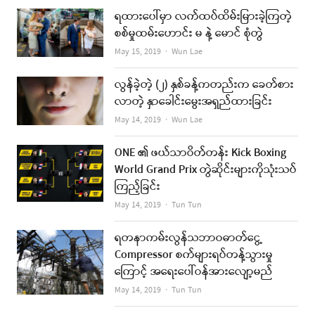
ရထားပေါ်မှာ လက်ထပ်ထိမ်းမြားခဲ့ကြတဲ့
စစ်မှုထမ်းဟောင်း မ နဲ့ မောင် စုံတွဲ
Author
May 15, 2019
Wun Lae
လွန်ခဲ့တဲ့ (၂) နှစ်ခန့်ကတည်းက ခေတ်စား
လာတဲ့ နှာခေါင်းမွေးအရှည်ထားခြင်း
Author
May 14, 2019
Wun Lae
ONE ၏ ဖယ်သာဝိတ်တန်း Kick Boxing
World Grand Prix တွဲဆိုင်းများကိုသုံးသပ်
ကြည့်ခြင်း
Author
May 14, 2019
Tun Tun
ရတနာကမ်းလွန်သဘာဝဓာတ်ငွေ့
Compressor စက်များရပ်တန့်သွားမှု
ကြောင့် အရေးပေါ်ဝန်အားလျော့မည်
Author
May 14, 2019
Tun Tun