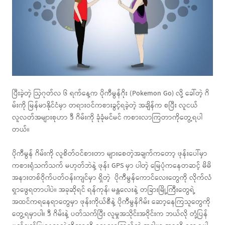
ပြီးခဲ့တဲ့ ဩဂုတ်လ ၆ ရက်နေ့က ပိုကီမွန်ဂိုး (Pokemon Go) လို့ ခေါ်တဲ့ ဂိ
မ်းကို မြန်မာနိုင်ငံမှာ တရားဝင်ကစားခွင့်ရခဲ့တဲ့ အချိန်က စပြီး လူငယ်
လူလတ်အများစုဟာ ဒီ ဂိမ်းကို ခုံခုံမင်မင် ကစားလာကြတာကိုတွေ့ရပါ
တယ်။
ပိုကီမွန် ဂိမ်းကို လူစိတ်ဝင်စားတာ များစေတဲ့အချက်ကတော့ ဖုန်းပေါ်မှာ
ကစားရုံသက်သက် မဟုတ်ဘဲနဲ့ ဖုန်း GPS မှာ ပါတဲ့ မြေပုံကနေတဆင့် မိမိ
အနားတစ်ဝိုက်ပတ်ဝန်းကျင်မှာ ရှိတဲ့ ပိုကီမွန်ကောင်လေးတွေကို လိုက်လံ
ရှာဖွေရတာပါပဲ။ အခုဆိုရင် ရန်ကုန်၊ မန္တလေးနဲ့ တခြားမြို့ကြီးတွေရဲ့
အထင်ကရနေရာတွေမှာ ဖုန်းကိုယ်စီနဲ့ ပိုကီမွန်ဂိမ်း ဆော့နေကြသူတွေကို
တွေ့ရမှာပါ။ ဒီ ဂိမ်းနဲ့ ပတ်သက်ပြီး လူမှုအသိုင်းအဝိုင်းက ဘယ်လို တုံ့ပြန်