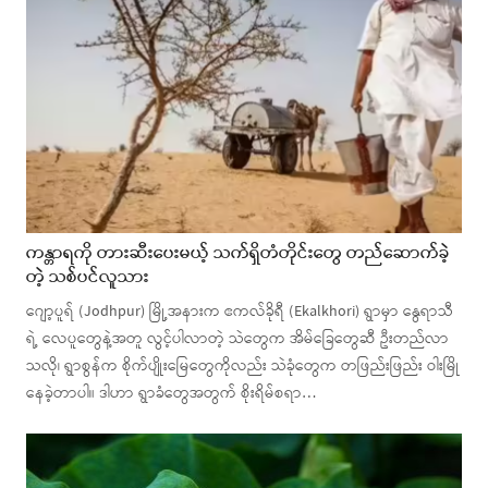
ကန္တာရကို တားဆီးပေးမယ့် သက်ရှိတံတိုင်းတွေ တည်ဆောက်ခဲ့
တဲ့ သစ်ပင်လူသား
ဂျော့ပူရ် (Jodhpur) မြို့အနားက ဧကလ်ခိုရီ (Ekalkhori) ရွာမှာ နွေရာသီ
ရဲ့ လေပူတွေနဲ့အတူ လွင့်ပါလာတဲ့ သဲတွေက အိမ်ခြေတွေဆီ ဦးတည်လာ
သလို၊ ရွာစွန်က စိုက်ပျိုးမြေတွေကိုလည်း သဲခုံတွေက တဖြည်းဖြည်း ဝါးမြို
နေခဲ့တာပါ။ ဒါဟာ ရွာခံတွေအတွက် စိုးရိမ်စရာ…