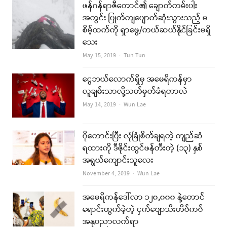
ဖန်ဂန်ရာဇီတောင်၏ ချောက်ကမ်းပါး
အတွင်း ပြုတ်ကျပျောက်ဆုံးသွားသည့် မ
စိမ့်ထက်ကို ရှာဖွေ/ကယ်ဆယ်နိုင်ခြင်းမရှိ
သေး
Author
May 15, 2019
Tun Tun
ငွေဘယ်လောက်ရှိမှ အမေရိကန်မှာ
လူချမ်းသာလို့သတ်မှတ်ခံရတာလဲ
Author
May 14, 2019
Wun Lae
ပိုကောင်းပြီး လုံခြုံစိတ်ချရတဲ့ ကျည်ဆံ
ရထားကို ဒီဇိုင်းထွင်ဖန်တီးတဲ့ (၁၃) နှစ်
အရွယ်ကျောင်းသူလေး
Author
November 4, 2019
Wun Lae
အမေရိကန်ဒေါ်လာ ၁၂၀,၀၀၀ နဲ့တောင်
ရောင်းထွက်ခဲ့တဲ့ ငှက်ပျောသီးတိပ်ကပ်
အနုပညာလက်ရာ