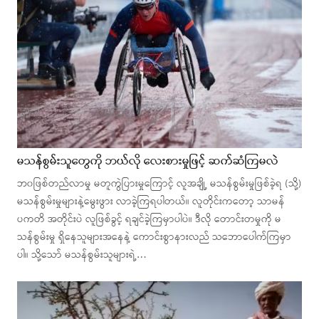
မသန်စွမ်းသူတွေကို ဘယ်လို လေးစားမှုဖြင့် ဆက်ဆံကြမလဲ
ဘ၀ဖြစ်တည်လာမှု မတူကွဲပြားမှုကြောင့် လူအချို့ မသန်စွမ်းမှုဖြစ်ခဲ့ရ (သို့)
မသန်စွမ်းမှုများနဲ့မွေးဖွား လာခဲ့ကြရပါတယ်။ လူတိုင်းကတော့ သာမန်
ပကတိ အတိုင်းပဲ လူဖြစ်ခွင့် ရချင်ခဲ့ကြမှာပါပဲ။ ဒီလို တောင်းတမှုကို မ
သန်စွမ်းမှု ရှိနေသူများအနေနဲ့ ကောင်းစွာနားလည် သဘောပေါက်ကြမှာ
ပါ။ သို့သော် မသန်စွမ်းသူများရဲ့…