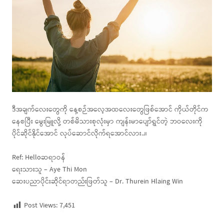
ဒီအချက်လေးတွေကို နေ့စဉ်အလေ့အထလေးတွေဖြစ်အောင် ကိုယ်တိုင်က
နေစပြီး မွေးမြူလို့ တစ်မိသားစုလုံးမှာ ကျန်းမာပျော်ရွှင်တဲ့ ဘဝလေးကို
ပိုင်ဆိုင်နိုင်အောင် လုပ်ဆောင်လိုက်ရအောင်လား..။
Ref: Helloဆရာဝန်
ရေးသားသူ – Aye Thi Mon
ဆေးပညာပိုင်းဆိုင်ရာတည်းဖြတ်သူ – Dr. Thurein Hlaing Win
Post Views:
7,451