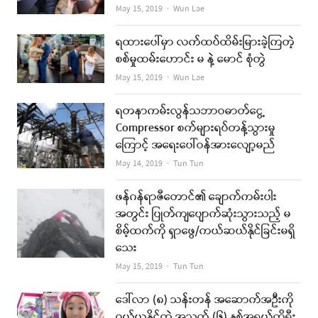
Author
May 15, 2019
Wun Lae
ရထားပေါ်မှာ လက်ထပ်ထိမ်းမြားခဲ့ကြတဲ့
စစ်မှုထမ်းဟောင်း မ နဲ့ မောင် စုံတွဲ
Author
May 15, 2019
Wun Lae
ရတနာကမ်းလွန်သဘာဝဓာတ်ငွေ့
Compressor စက်များရပ်တန့်သွားမှု
ကြောင့် အရေးပေါ်ဝန်အားလျော့မည်
Author
May 14, 2019
Tun Tun
ဖန်ဂန်ရာဇီတောင်၏ ချောက်ကမ်းပါး
အတွင်း ပြုတ်ကျပျောက်ဆုံးသွားသည့် မ
စိမ့်ထက်ကို ရှာဖွေ/ကယ်ဆယ်နိုင်ခြင်းမရှိ
သေး
Author
May 15, 2019
Tun Tun
ဒေါ်လာ (၈) သန်းတန် အဆောက်အဦးကို
ဝယ်ယူနိုင်တဲ့ အသက် (၆) နှစ်အရွယ်ကိုရီး