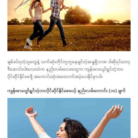
ချစ်ခင်ရတဲ့သူတွေနဲ့ သက်ဆုံးတိုင်တူတူနေချင်တဲ့ဆန္ဒရှိလား။ ဒါဆိုရင်တော့
ဒီဆောင်းပါးလေးထဲက နည်းလမ်းလေးတွေက ကျန်းမာပျော်ရွှင်တဲ့ဘဝ
ပိုင်ဆိုင်နိုင်စေဖို့ အကောင်းဆုံးအထောက်အပံ့ပေးနိုင်မှာပါ။
ကျန်းမာပျော်ရွှင်တဲ့ဘဝပိုင်ဆိုင်နိုင်စေမယ့် နည်းလမ်းကောင်း (၁၀) ချက်