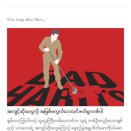
You may also like...
အကျင့်ဆိုးတွေကို အမြစ်မတွယ်သေးခင်ဖယ်ရှားပစ်ပါ
ချမ်းသာကြွယ်ဝတဲ့ သူဌေးကြီးတစ်ယောက်က သူရဲ့ တစ်ဦးတည်းသောချစ်
ရတဲ့ သားလေးရဲ့ အကျင့်ဆိုးတွေကြောင့် နေ့စဉ်နဲ့အမျှ စိတ်မောကိုယ်မော