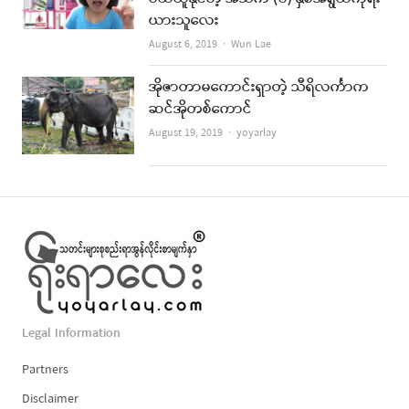
ယားသူလေး
Author
August 6, 2019
Wun Lae
အိုဇာတာမကောင်းရှာတဲ့ သီရိလင်္ကာက
ဆင်အိုတစ်ကောင်
Author
August 19, 2019
yoyarlay
Legal Information
Partners
Disclaimer