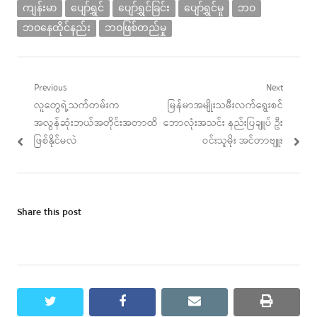
ကျန်းမာ
ပျော်ရွှင်
ပျော်ရွှင်ခြင်း
ပျော်ရွှင်မူ
ဘဝ
ဘဝနေထိုင်နည်း
ဘဝဖြစ်တည်မှု
Post
Previous
Next
Previous
Next
လူတွေရဲ့သက်တမ်းက
မြန်မာအမျိုးသမီးလက်ရွေးစင်
navigation
post:
post:
အလွန်ဆုံးဘယ်အတိုင်းအတာထိ
ဘောလုံးအသင်း နည်းပြချူပ် ဦး
ဖြစ်နိုင်မလဲ
ဝင်းသူမိုး အင်တာဗျူး
Share this post
twitter
facebook
email
print