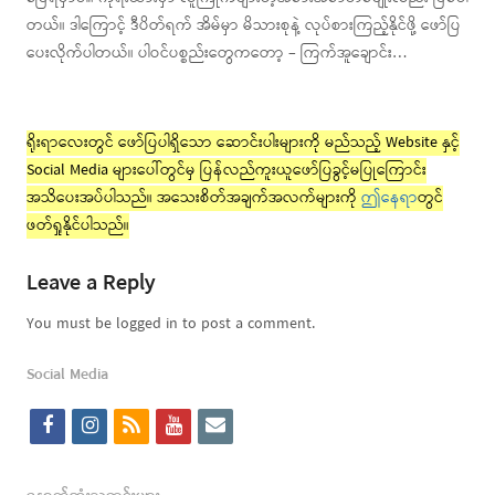
တယ်။ ဒါကြောင့် ဒီပိတ်ရက် အိမ်မှာ မိသားစုနဲ့ လုပ်စားကြည့်နိုင်ဖို့ ဖော်ပြ
ပေးလိုက်ပါတယ်။ ပါဝင်ပစ္စည်းတွေကတော့ – ကြက်အူချောင်း…
ရိုးရာလေးတွင် ဖော်ပြပါရှိသော ဆောင်းပါးများကို မည်သည့် Website နှင့်
Social Media များပေါ်တွင်မှ ပြန်လည်ကူးယူဖော်ပြခွင့်မပြုကြောင်း
အသိပေးအပ်ပါသည်။ အသေးစိတ်အချက်အလက်များကို
ဤနေရာ
တွင်
ဖတ်ရှုနိုင်ပါသည်။
Leave a Reply
You must be logged in to post a comment.
Social Media
f
i
r
y
e
a
n
s
o
m