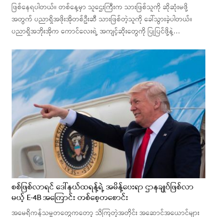
ဖြစ်နေရပါတယ်။ တစ်နေ့မှာ သူဌေးကြီးက သားဖြစ်သူကို ဆိုဆုံးမဖို့
အတွက် ပညာရှိအဖိုးအိုတစ်ဦးဆီ သားဖြစ်တဲ့သူကို ခေါ်သွားခဲ့ပါတယ်။
ပညာရှိအဘိုးအိုက ကောင်လေးရဲ့ အကျင့်ဆိုးတွေကို ပြုပြင်ဖို့နဲ့…
စစ်ဖြစ်လာရင် ဒေါ်နယ်ထရန့်ရဲ့ အမိန့်ပေးရာ ဌာနချုပ်ဖြစ်လာ
မယ့် E-4B အကြောင်း တစ်စေ့တစောင်း
အမေရိကန်သမ္မတတွေကတော့ သိကြတဲ့အတိုင်း အဆောင်အယောင်များ