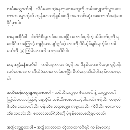
လမ်းလျှောက်ပါ
– သိပ်မဝေးတဲ့နေရာလေးတွေကို လမ်းလျှောက်သွားပေး
တာက ခန္ဓာကိုယ် ကျန်းမာသန်စွမ်းစေဖို့ အကောင်းဆုံး အထောက်အပံ့ပေး
နိုင်မှာပါ။
တရားထိုင်ပါ
– စိတ်ဖိစီးမှုကင်းဝေးစေပြီး ကောင်းမွန်တဲ့ အိပ်စက်မှုကို ရ
စေနိုင်တာကြောင့် ကျန်းမာပျော်ရွှင်တဲ့ ဘဝကို ပိုင်ဆိုင်ချင်သူတိုင်း တစ်
ပတ်ကို (၃) ကြိမ်လောက် တရားထိုင်ပါ။
လေ့ကျင့်ခန်းလုပ်ပါ
– တစ်နေ့တာမှာ ပုံမှန် ၁၀ မိနစ်လောက်လေ့ကျင့်ခန်း
လုပ်ပေးတာက ကိုယ်ခံအားကောင်းစေပြီး စိတ်ရောကိုယ်ပါကျန်းမာစေမှာ
ပါ။
အသီးအနှံတွေများများစားပါ
– သစ်သီးတွေမှာ ဗီတာမင် နဲ့ သတ္တုဓာတ်
ကြွယ်ဝတာကြောင့် နေ့တိုင်း သစ်သီးစားပေးသင့်ပါတယ်။ ဖရဲသီး၊ တရုတ်
ဇီးသီး၊ ထောပတ်သီး၊ ပန်းသီး၊ သခွားမွှေး၊ ကမ္ဗလာသီး၊ ကီဝီသီး၊ မာလကာ
သီး၊ သင်္ဘောသီး၊ စတော်ဘယ်ရီသီးတို့ ပုံမှန်စားပေးလို့ရပါတယ်။
အချိုလျှော့စားပါ
– အချိုစားတာက လိုတာထက်ပိုရင် ကျန်းမာရေး