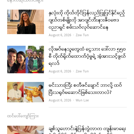
c
s
s
u
a
နောက်ဆုံးသတင်းများ
e
t
t
i
နှလုံးကို ကိုယ်တိုင်ပြန်လည်ပြုပြင်နိုင်မည့်
b
a
u
l
ဂျယ်တစ်မျိုးကို အာဂျင်တီးနားဇီဝဗေဒ
ပညာရှင် စမ်းသပ်လုပ်ဆောင်နေ
o
g
b
Author
August 6, 2026
Zaw Tun
o
r
e
k
a
လိုအပ်နေသူတွေထံ ငွေသား ဒေါ်လာ ၅၅၀
စီ တိုက်ရိုက်ထောက်ပံ့မှုရဲ့ အံ့အားသင့်ဖွယ်
m
ရလဒ်
Author
August 6, 2026
Zaw Tun
မင်းသားကြီး စတီဖင်ချောင် ဘာလို့ ထပ်
ပြီးသရုပ်မဆောင်ဖြစ်သေးတာလဲ?
Author
August 6, 2026
Wun Lae
ထင်ပေါ်ကျော်ကြား
ချစ်သူဟောင်းနဲ့ပြန်တွဲတာက ကျန်းမာရေး