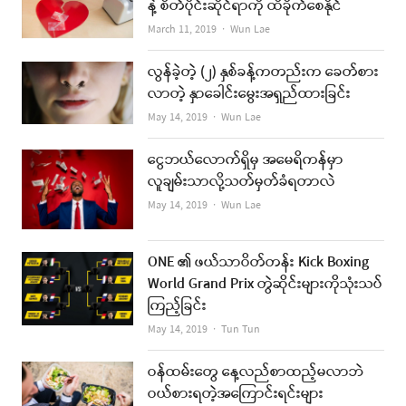
နဲ့ စိတ်ပိုင်းဆိုင်ရာကို ထိခိုက်စေနိုင်
Author
March 11, 2019
Wun Lae
လွန်ခဲ့တဲ့ (၂) နှစ်ခန့်ကတည်းက ခေတ်စား
လာတဲ့ နှာခေါင်းမွေးအရှည်ထားခြင်း
Author
May 14, 2019
Wun Lae
ငွေဘယ်လောက်ရှိမှ အမေရိကန်မှာ
လူချမ်းသာလို့သတ်မှတ်ခံရတာလဲ
Author
May 14, 2019
Wun Lae
ONE ၏ ဖယ်သာဝိတ်တန်း Kick Boxing
World Grand Prix တွဲဆိုင်းများကိုသုံးသပ်
ကြည့်ခြင်း
Author
May 14, 2019
Tun Tun
ဝန်ထမ်းတွေ နေ့လည်စာထည့်မလာဘဲ
ဝယ်စားရတဲ့အကြောင်းရင်းများ