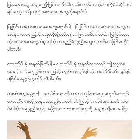
ပြဿနာတွေ အများကြီးဖြစ်လာနိုင်ပါတယ်။ ကျန်းမာတဲ့ဘဝကိုပိုင်ဆိုင်ချင်
ရင်တော့ အချိုကဲတဲ့ အစားအစာတွေကိုရှောင်ပါ။
ပြုပြင်ထားတဲ့အစားအစာတွေရှောင်ပါ
– ပြုပြင်ထားတဲ့အစားအစာတွေက
အငန်ကဲတာကြောင့် သွေးတိုးနဲ့နှလုံးရောဂါဖြစ်စေနိုင်ပါတယ်။ ပြုပြင်ထား
တဲ့အစားအစာတွေထဲမှာပါတဲ့ တာရှည်ခံပစ္စည်းတွေက ကင်ဆာဖြစ်စေနိုင်
ပါတယ်။
ဆေးလိပ် နဲ့ အရက်ဖြတ်ပါ
– ဆေးလိပ် နဲ့ အရက်ကကောင်းကျိုးလုံးဝမ
ပေးတဲ့အရာတွေဖြစ်တာကြောင့် ကျန်းမာပျော်ရွှင်တဲ့ ဘဝကိုပိုင်ဆိုင်ချင်ရင်
မဖြစ်မနေစွန့်လွှတ်ဖို့ လိုပါမယ်။
ကဖင်းတွေလျှော့ပါ
– ကော်ဖီသောက်တာက ကျန်းမာရေးအတွက်ကောင်း
တယ်ဆိုပေမယ့် တန်ဆေး၊လွန်ဘေးပါ။ ဒါကြောင့် ကော်ဖီအပါအဝင် ကဖ
င်းပါတဲ့ အချိုရည်တွေနဲ့ အခြားသောစားစရာတွေကို အများကြီးမစားပါနဲ့။