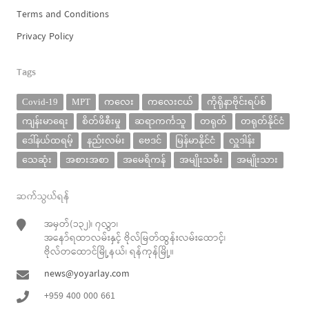
Terms and Conditions
Privacy Policy
Tags
Covid-19
MPT
ကလေး
ကလေးငယ်
ကိုရိုနာဗိုင်းရပ်စ်
ကျန်းမာရေး
စိတ်ဖိစီးမှု
ဆရာကင်္ကသူ
တရုတ်
တရုတ်နိုင်ငံ
ဒေါ်နယ်ထရမ့်
နည်းလမ်း
ဗေဒင်
မြန်မာနိုင်ငံ
လှူဒါန်း
သေဆုံး
အစားအစာ
အမေရိကန်
အမျိုးသမီး
အမျိုးသား
ဆက်သွယ်ရန်
အမှတ်(၁၃၂)၊ ၇လွှာ၊
အနော်ရထာလမ်းနှင့် ဗိုလ်မြတ်ထွန်းလမ်းထောင့်၊
ဗိုလ်တထောင်မြို့နယ်၊ ရန်ကုန်မြို့။
news@yoyarlay.com
+959 400 000 661