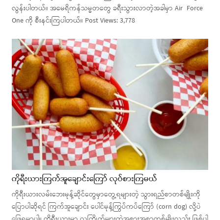
လွန်းပါတယ်။ အမေရိကန်သမ္မတတွေ ခရီးသွားလာတဲ့အခါမှာ Air Force
One ကို စီးနင်းကြပါတယ်။ Post Views: 3,778
ကိုရီးယားကြက်အူချောင်းကြော် လုပ်စားကြမယ်
ကိုရီးယားလမ်းဘေးမုန့်ဆိုင်တွေမှာတွေ့ရများတဲ့ သွားရည်စာတစ်မျိုးကို
ပြောပါဆိုရင် ကြက်အူချောင်း ပေါင်မုန့်ကြွပ်ကပ်ကြော် (corn dog) လို့ပဲ
ဖြေရမှာပါ။ ကိုရီးယားမှာ လူကြိုက်များတဲ့အစားအစာတစ်မျိုးလည်း ဖြစ်ပါ