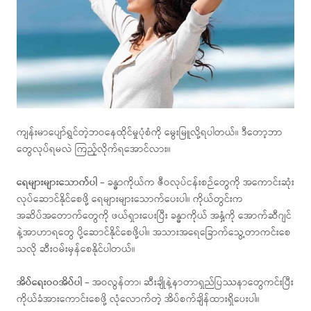
ကျန်းမာပျော်ရွှင်တဲ့ဘဝနေထိုင်မှုပုံစံကို မွေးမြူလို့ရပါတယ်။ ဒီတော့ဘာ
တွေလုပ်ရမလဲ ကြည့်လိုက်ရအောင်လား။
ရေများများသောက်ပါ
– ခန္ဓာကိုယ်က ဇီဝလုပ်ငန်းစဉ်တွေကို အကောင်းဆုံး
လုပ်ဆောင်နိုင်စေဖို့ ရေများများသောက်ပေးပါ။ ကိုယ်တွင်းက
အဆိပ်အတောက်တွေကို ဖယ်ရှားပေးပြီး ခန္ဓာကိုယ် အနှံ့ကို အောက်ဆီဂျင်
နဲ့အာဟာရတွေ ပို့ဆောင်နိုင်စေဖို့ပါ။ အသားအရေခြောက်သွေ့တာကင်းစေ
သလို ဆီးဝမ်းမှန်စေနိုင်ပါတယ်။
အိပ်ရေးဝဝအိပ်ပါ
– အဝလွန်တာ၊ ဆီးချိုနဲ့နာတာရှည်ပြဿနာတွေကင်းပြီး
ကိုယ်ခံအားကောင်းစေဖို့ လုံလောက်တဲ့ အိပ်စက်ချိန်ထားရှိပေးပါ။