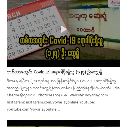
တစ်လအတွင်း Covid-19 ရောဂါပိုးရှိသူ (၁၂၇) ဦးတွေ့ရှိ
ဒီကနေ့ ဧပြီလ (၂၃) ရက်နေ့ဟာ မြန်မာနိုင်ငံမှာ Covid-19 ရောဂါပိုးရှိသူ
အတည်ပြုလူနာ စတင်တွေ့ရှိခဲ့တာ တစ်လ ပြည့်တဲ့နေပဲဖြစ်ပါတယ်။ Edit-
Cherry(ရိုးရာလေး) Photos-FFSS(YGN) Website: yoyarlay.com
Instagram: instagram.com/yoyarlayonline Youtube:
youtube.com/yoyarlayonline…