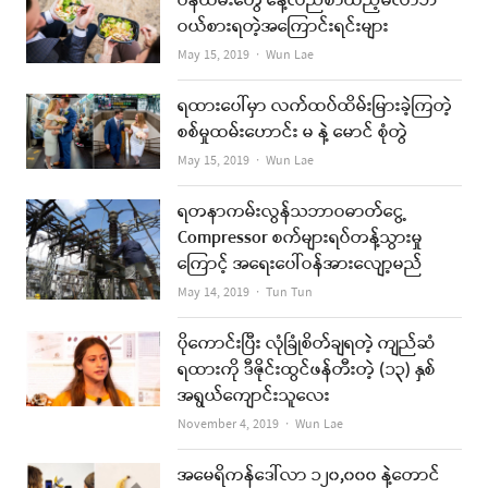
ဝန်ထမ်းတွေ နေ့လည်စာထည့်မလာဘဲ
ဝယ်စားရတဲ့အကြောင်းရင်းများ
Author
May 15, 2019
Wun Lae
ရထားပေါ်မှာ လက်ထပ်ထိမ်းမြားခဲ့ကြတဲ့
စစ်မှုထမ်းဟောင်း မ နဲ့ မောင် စုံတွဲ
Author
May 15, 2019
Wun Lae
ရတနာကမ်းလွန်သဘာဝဓာတ်ငွေ့
Compressor စက်များရပ်တန့်သွားမှု
ကြောင့် အရေးပေါ်ဝန်အားလျော့မည်
Author
May 14, 2019
Tun Tun
ပိုကောင်းပြီး လုံခြုံစိတ်ချရတဲ့ ကျည်ဆံ
ရထားကို ဒီဇိုင်းထွင်ဖန်တီးတဲ့ (၁၃) နှစ်
အရွယ်ကျောင်းသူလေး
Author
November 4, 2019
Wun Lae
အမေရိကန်ဒေါ်လာ ၁၂၀,၀၀၀ နဲ့တောင်