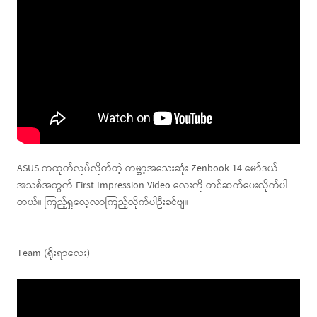
ASUS ကထုတ်လုပ်လိုက်တဲ့ ကမ္ဘာ့အသေးဆုံး Zenbook 14 မော်ဒယ်
အသစ်အတွက် First Impression Video လေးကို တင်ဆက်ပေးလိုက်ပါ
တယ်။ ကြည့်ရှုလေ့လာကြည့်လိုက်ပါဦးခင်ဗျ။
Team (ရိုးရာလေး)