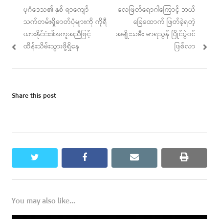
Post
Previous
Next
ပုဂံဒေသ၏ နှစ် ရာကျော်
လေဖြတ်ရောဂါကြောင့် ဘယ်
navigation
post:
post:
သက်တမ်းရှိဓာတ်ပုံများကို ကိုရီ
ခြေထောက် ဖြတ်ခဲ့ရတဲ့
ယားနိုင်ငံ၏အကူအညီဖြင့်
အမျိုးသမီး မာရသွန် ပြိုင်ပွဲဝင်
ထိန်းသိမ်းသွားဖို့ရှိနေ
ဖြစ်လာ
Share this post
twitter
facebook
email
print
You may also like...