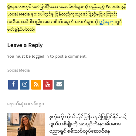
ရိုးရာလေးတွင် ဖော်ပြပါရှိသော ဆောင်းပါးများကို မည်သည့် Website နှင့်
Social Media များပေါ်တွင်မှ ပြန်လည်ကူးယူဖော်ပြခွင့်မပြုကြောင်း
အသိပေးအပ်ပါသည်။ အသေးစိတ်အချက်အလက်များကို
ဤနေရာ
တွင်
ဖတ်ရှုနိုင်ပါသည်။
Leave a Reply
You must be logged in to post a comment.
Social Media
f
i
r
y
e
a
n
s
o
m
c
s
s
u
a
နောက်ဆုံးသတင်းများ
e
t
t
i
နှလုံးကို ကိုယ်တိုင်ပြန်လည်ပြုပြင်နိုင်မည့်
b
a
u
l
ဂျယ်တစ်မျိုးကို အာဂျင်တီးနားဇီဝဗေဒ
ပညာရှင် စမ်းသပ်လုပ်ဆောင်နေ
o
g
b