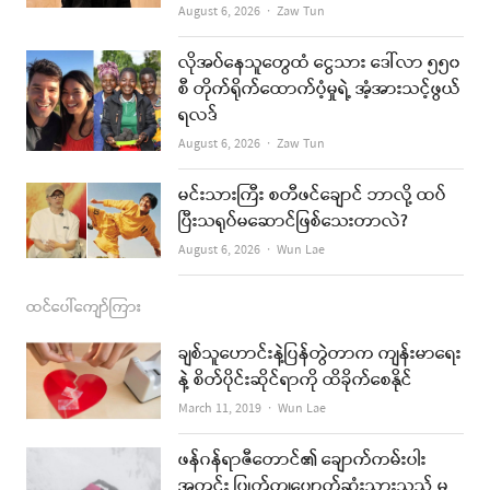
Author
August 6, 2026
Zaw Tun
o
r
e
k
a
လိုအပ်နေသူတွေထံ ငွေသား ဒေါ်လာ ၅၅၀
စီ တိုက်ရိုက်ထောက်ပံ့မှုရဲ့ အံ့အားသင့်ဖွယ်
m
ရလဒ်
Author
August 6, 2026
Zaw Tun
မင်းသားကြီး စတီဖင်ချောင် ဘာလို့ ထပ်
ပြီးသရုပ်မဆောင်ဖြစ်သေးတာလဲ?
Author
August 6, 2026
Wun Lae
ထင်ပေါ်ကျော်ကြား
ချစ်သူဟောင်းနဲ့ပြန်တွဲတာက ကျန်းမာရေး
နဲ့ စိတ်ပိုင်းဆိုင်ရာကို ထိခိုက်စေနိုင်
Author
March 11, 2019
Wun Lae
ဖန်ဂန်ရာဇီတောင်၏ ချောက်ကမ်းပါး
အတွင်း ပြုတ်ကျပျောက်ဆုံးသွားသည့် မ