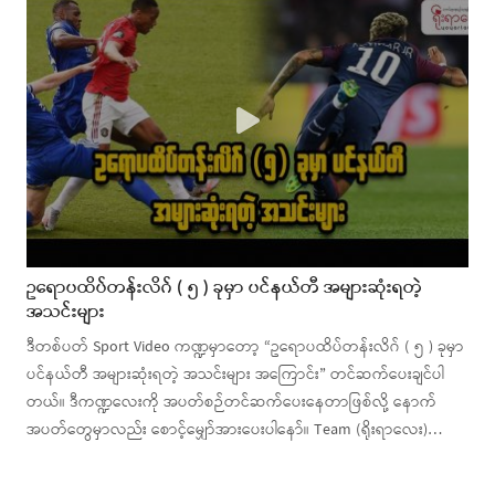
ဥရောပထိပ်တန်းလိဂ် ( ၅ ) ခုမှာ ပင်နယ်တီ အများဆုံးရတဲ့
အသင်းများ
ဒီတစ်ပတ် Sport Video ကဏ္ဍမှာတော့ “ဥရောပထိပ်တန်းလိဂ် ( ၅ ) ခုမှာ
ပင်နယ်တီ အများဆုံးရတဲ့ အသင်းများ အကြောင်း” တင်ဆက်ပေးချင်ပါ
တယ်။ ဒီကဏ္ဍလေးကို အပတ်စဉ်တင်ဆက်ပေးနေတာဖြစ်လို့ နောက်
အပတ်တွေမှာလည်း စောင့်မျှော်အားပေးပါနော်။ Team (ရိုးရာလေး)…