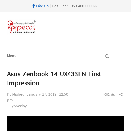
Like Us
| Hot Line: +959 400 000 661
Open
Menu
Menu
search
panel
Asus Zenbook 14 UX433FN First
Impression
Shar
Published:
January 17, 2019
12:50
4002
this
pm
Author
post
yoyarlay