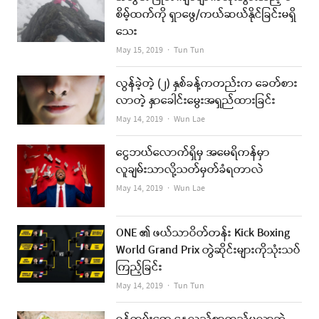
စိမ့်ထက်ကို ရှာဖွေ/ကယ်ဆယ်နိုင်ခြင်းမရှိ
သေး
Author
May 15, 2019
Tun Tun
လွန်ခဲ့တဲ့ (၂) နှစ်ခန့်ကတည်းက ခေတ်စား
လာတဲ့ နှာခေါင်းမွေးအရှည်ထားခြင်း
Author
May 14, 2019
Wun Lae
ငွေဘယ်လောက်ရှိမှ အမေရိကန်မှာ
လူချမ်းသာလို့သတ်မှတ်ခံရတာလဲ
Author
May 14, 2019
Wun Lae
ONE ၏ ဖယ်သာဝိတ်တန်း Kick Boxing
World Grand Prix တွဲဆိုင်းများကိုသုံးသပ်
ကြည့်ခြင်း
Author
May 14, 2019
Tun Tun