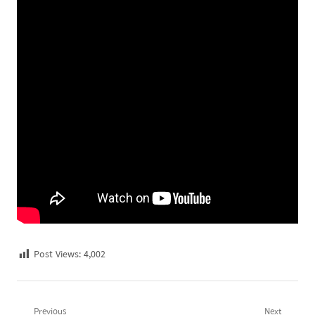
Post Views:
4,002
Previous
Next