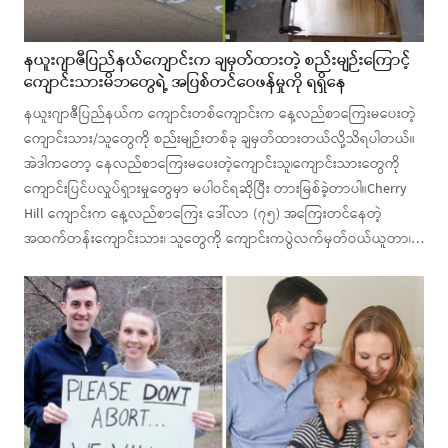
နယူးဂျာဇီပြည်နယ်ကျောင်းက ချမှတ်ထားတဲ့ စည်းမျဉ်းကြောင့်
ကျောင်းသားမိဘတွေရဲ့ အပြစ်တင်ဝေဖန်မှုကို ရရှိနေ
နယူးဂျာဇီပြည်နယ်က ကျောင်းတစ်ကျောင်းက နေ့လည်စာကြေးမပေးတဲ့
ကျောင်းသား/သူတွေကို စည်းမျဉ်းတစ်ခု ချမှတ်ထားတယ်လို့သိရပါတယ်။
အဲဒါကတော့ နေလည်စာကြေးမပေးတဲ့ကျောင်းသူ၊ကျောင်းသားတွေကို
ကျောင်းပြင်ပလှုပ်ရှားမှုတွေမှာ မပါဝင်ရဆိုပြီး တားမြစ်ခဲ့တာပါ။Cherry
Hill ကျောင်းက နေ့လည်စာကြေး ဒေါ်လာ (၇၅) အကြေးတင်နေတဲ့
အထက်တန်းကျောင်းသား၊ သူတွေကို ကျောင်းကပွဲလက်မှတ်ဝယ်ယူတာ၊…