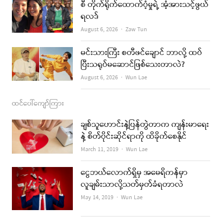
စီ တိုက်ရိုက်ထောက်ပံ့မှုရဲ့ အံ့အားသင့်ဖွယ်
m
ရလဒ်
Author
August 6, 2026
Zaw Tun
မင်းသားကြီး စတီဖင်ချောင် ဘာလို့ ထပ်
ပြီးသရုပ်မဆောင်ဖြစ်သေးတာလဲ?
Author
August 6, 2026
Wun Lae
ထင်ပေါ်ကျော်ကြား
ချစ်သူဟောင်းနဲ့ပြန်တွဲတာက ကျန်းမာရေး
နဲ့ စိတ်ပိုင်းဆိုင်ရာကို ထိခိုက်စေနိုင်
Author
March 11, 2019
Wun Lae
ငွေဘယ်လောက်ရှိမှ အမေရိကန်မှာ
လူချမ်းသာလို့သတ်မှတ်ခံရတာလဲ
Author
May 14, 2019
Wun Lae