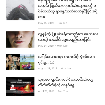
ဖန်ဂန်ရာဇီတောင်၏ ချောက်ကမ်းပါး
အတွင်း ပြုတ်ကျပျောက်ဆုံးသွားသည့် မ
စိမ့်ထက်ကို ရှာဖွေ/ကယ်ဆယ်နိုင်ခြင်းမရှိ
သေး
Author
May 15, 2019
Tun Tun
လွန်ခဲ့တဲ့ (၂) နှစ်ခန့်ကတည်းက ခေတ်စား
လာတဲ့ နှာခေါင်းမွေးအရှည်ထားခြင်း
Author
May 14, 2019
Wun Lae
အပြင်လောကမှာ တကယ်ရှိတဲ့စွမ်းအား
ရှင်များ (၁)
Author
August 23, 2019
Wun Lae
ဘုရားကျောင်းကခေါင်းလောင်းသံတွေ
တိတ်ဆိတ်ခဲ့တဲ့ တနင်္ဂနွေ
Author
April 29, 2019
Tun Tun