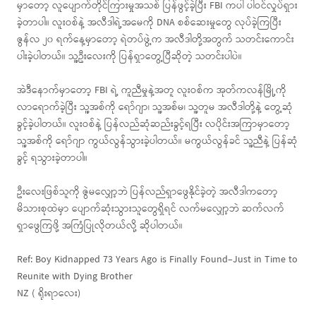
မှာတော့ လူပျောက်တိုင်ကြားမှုအသစ် ပြန်ဖွင့်ခဲ့ပြီး FBI ကပါ ပါဝင်လှုပ်ရှား
ခဲ့တာပါ။ လူးဝစ်နဲ့ အလီဒါရဲ့အမေကို DNA စစ်ဆေးမှုတွေ လုပ်ခဲ့ကြပြီး
ဇွန်လ ၂၀ ရက်နေ့မှာတော့ ရဲတပ်ဖွဲ့က အလီဒါတို့အတွက် သတင်းကောင်း
ပါးခဲ့ပါတယ်။ သူ့ဦးလေးကို ပြန်ရှာတွေ့ပြီဆိုတဲ့ သတင်းပါပဲ။
အဲဒီနောက်မှာတော့ FBI ရဲ့ ကူညီမှုနဲ့အတူ လူးဝစ်က အုတ်ကလန်မြို့ကို
လာရောက်ခဲ့ပြီး သူ့အစ်ကို ရော်ဂျာ၊ သူ့အစ်မ၊ သူ့တူမ အလီဒါတို့နဲ့ တွေ့ဆုံ
ခွင့်ခဲ့ပါတယ်။ လူးဝစ်နဲ့ ပြန်လည်ဆုံဆည်းခွင့်ရပြီး လပိုင်းအကြာမှာတော့
သူ့အစ်ကို ရော်ဂျာ ကွယ်လွန်သွားခဲ့ပါတယ်။ မကွယ်လွန်ခင် သူ့ညီနဲ့ ပြန်ဆုံ
ခွင့် ရသွားခဲ့တာပါ။
ဦးလေးဖြစ်သူကို ဇွဲမလျှော့ဘဲ ပြန်လည်ရှာဖွေနိုင်ခဲ့တဲ့ အလီဒါကတော့
မိသားစုထဲမှာ ပျောက်ဆုံးသွားသူတွေရှိရင် လက်မလျှော့ဘဲ ဆက်လက်
ရှာဖွေကြဖို့ အကြံပြုလိုတယ်လို့ ဆိုပါတယ်။
Ref: Boy Kidnapped 73 Years Ago is Finally Found–Just in Time to
Reunite with Dying Brother
NZ ( ရိုးရာလေး)