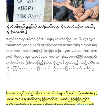
ကိုယ်ဝန်ဖျက်ချချင်တဲ့ အမျိုးသမီးတွေကို တောင်းဆိုစကားဆိုခဲ့
တဲ့ စုံတွဲတစ်တွဲ
အကြင်နာတရားဆိုတာ ပုံစံအမျိုးမျိုးနဲ့ လာတတ်ကြပါတယ်။ လူတွေက
တစ်ယောက်နဲ့တစ်ယောက် အကြင်နာတရား ထားတတ်ပုံချင်းလည်း မတူ
ကြပါတယ်။ ဘယ်လိုပုံစံမျိုးနဲ့ပဲဖြစ်ဖြစ် အကြင်နာတရားထားတတ်၊ ထား
တတ်ကိစ္စမရှိပါဘူး။ လူတစ်ယောက်မှာ အကြင်နာတရားရှိဖို့ပဲ အရေးကြီး
လှပါတယ်။ ဗာဂျီးနီးယားပြည်နယ်က စုံတွဲတစ်တွဲကလည်း အမျိုးသမီးတွေ
ကို အကြင်နာတရားထားပြီး တောင်းဆိုစကားပြောခဲ့ပါတယ်။ အဲဒီစုံတွဲ
က…
ရိုးရာလေးတွင် ဖော်ပြပါရှိသော ဆောင်းပါးများကို မည်သည့် Website နှင့်
Social Media များပေါ်တွင်မှ ပြန်လည်ကူးယူဖော်ပြခွင့်မပြုကြောင်း