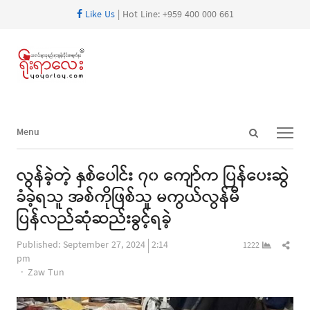
Like Us
| Hot Line: +959 400 000 661
Open
Menu
Menu
search
panel
လွန်ခဲ့တဲ့ နှစ်ပေါင်း ၇၀ ကျော်က ပြန်ပေးဆွဲ
ခံခဲ့ရသူ အစ်ကိုဖြစ်သူ မကွယ်လွန်မီ
ပြန်လည်ဆုံဆည်းခွင့်ရခဲ့
Shar
Published:
September 27, 2024
2:14
1222
this
pm
Author
post
Zaw Tun