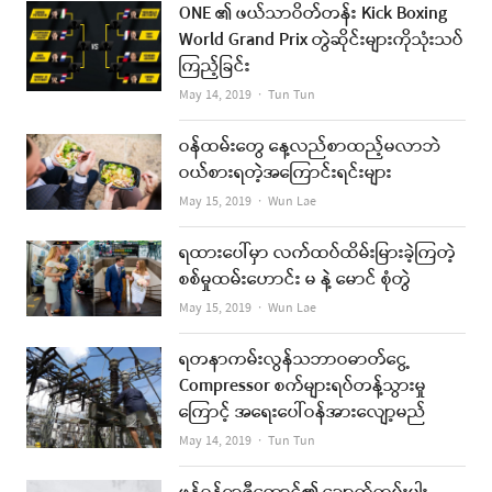
ONE ၏ ဖယ်သာဝိတ်တန်း Kick Boxing
World Grand Prix တွဲဆိုင်းများကိုသုံးသပ်
ကြည့်ခြင်း
Author
May 14, 2019
Tun Tun
ဝန်ထမ်းတွေ နေ့လည်စာထည့်မလာဘဲ
ဝယ်စားရတဲ့အကြောင်းရင်းများ
Author
May 15, 2019
Wun Lae
ရထားပေါ်မှာ လက်ထပ်ထိမ်းမြားခဲ့ကြတဲ့
စစ်မှုထမ်းဟောင်း မ နဲ့ မောင် စုံတွဲ
Author
May 15, 2019
Wun Lae
ရတနာကမ်းလွန်သဘာဝဓာတ်ငွေ့
Compressor စက်များရပ်တန့်သွားမှု
ကြောင့် အရေးပေါ်ဝန်အားလျော့မည်
Author
May 14, 2019
Tun Tun