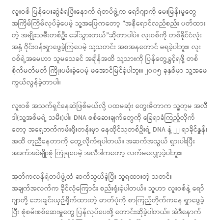
လူးဝစ် ပြန်ပေးဆွဲခံရပြီးနောက် ရဲတပ်ဖွဲ့က ရော်ဂျာကို မေးမြန်းမှုတွေ
အကြိမ်ကြိမ်လုပ်ခဲ့ပေမဲ့ သူ့အဖြေကတော့ ”အနီရောင်လည်စည်း ပတ်ထား
တဲ့ အမျိုးသမီးတစ်ဦး ခေါ်သွားတယ်”ဆိုတာပါပဲ။ လူးဝစ်ကို တစ်နိုင်ငံလုံး
အနှံ့ ဝိုင်းဝန်းရှာဖွေခဲ့ကြပေမဲ့ သူ့သတင်း အစအနတောင် မရခဲ့ပါဘူး။ လူး
ဝစ်ရဲ့အမေဟာ သူမသေခင် အချိန်အထိ သူ့သားကို ပြန်တွေ့ခွင့်ရဖို့ တစ်
စိုက်မတ်မတ် ကြိုးပမ်းခဲ့ပေမဲ့ မအောင်မြင်ခဲ့ပါဘူး။ ၂၀၀၅ ခုနှစ်မှာ သူ့အမေ
ကွယ်လွန်ခဲ့တာပါ။
လူးဝစ် အသက်ရှင်နေဆဲဖြစ်မယ်လို့ ပထမဆုံး တွေးမိတာက သူ့တူမ အလီ
ဒါ(သူ့အစ်မရဲ့ သမီး)ပါ။ DNA စစ်ဆေးချက်တွေကို ခြေရာခံကြည့်လိုက်
တော့ အရှေ့ဘက်ကမ်းရိုးတန်းမှာ နေထိုင်သူတစ်ဦးရဲ့ DNA နဲ့ ၂၂ ရာခိုင်နှုန်း
အထိ တူညီနေတာကို တွေ့လိုက်ရပါတယ်။ အဆက်အသွယ် ရှားပါးပြီး
အခက်အခဲမျိုးစုံ ကြုံရပေမဲ့ အလီဒါကတော့ လက်မလျှော့ခဲ့ပါဘူး။
အုတ်ကလန်ရဲတပ်ဖွဲ့ထံ ဆက်သွယ်ခဲ့ပြီး သူရထားတဲ့ သတင်း
အချက်အလက်က ခိုင်လုံကြောင်း စည်းရုံးခဲ့ပါတယ်။ သူဟာ လူးဝစ်နဲ့ ရော်
ဂျာတို့ ဘေးချင်းယှဉ်ရိုက်ထားတဲ့ ဓာတ်ပုံကို စာကြည့်တိုက်ကနေ ရှာဖွေခဲ့
ပြီး စုံစမ်းစစ်ဆေးမှုတွေ ပြန်လုပ်ပေးဖို့ တောင်းဆိုခဲ့ပါတယ်။ အဲဒီနောက်