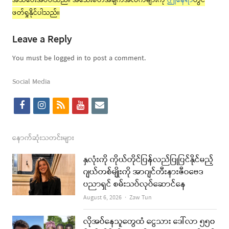
အသိပေးအပ်ပါသည်။ အသေးစိတ်အချက်အလက်များကို
ဤနေရာ
တွင်
ဖတ်ရှုနိုင်ပါသည်။
Leave a Reply
You must be logged in to post a comment.
Social Media
f
i
r
y
e
a
n
s
o
m
c
s
s
u
a
နောက်ဆုံးသတင်းများ
e
t
t
i
နှလုံးကို ကိုယ်တိုင်ပြန်လည်ပြုပြင်နိုင်မည့်
b
a
u
l
ဂျယ်တစ်မျိုးကို အာဂျင်တီးနားဇီဝဗေဒ
ပညာရှင် စမ်းသပ်လုပ်ဆောင်နေ
o
g
b
Author
August 6, 2026
Zaw Tun
o
r
e
k
a
လိုအပ်နေသူတွေထံ ငွေသား ဒေါ်လာ ၅၅၀