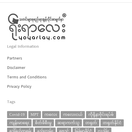
Legal Information
Partners
Disclaimer
Terms and Conditions
Privacy Policy
Tags
Covid-19
MPT
ကလေး
ကလေးငယ်
ကိုရိုနာဗိုင်းရပ်စ်
ကျန်းမာရေး
စိတ်ဖိစီးမှု
ဆရာကင်္ကသူ
တရုတ်
တရုတ်နိုင်ငံ
ဒေါ်နယ်ထရမ့်
နည်းလမ်း
ဗေဒင်
မြန်မာနိုင်ငံ
လှူဒါန်း