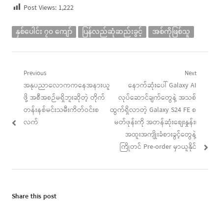
Post Views:
1,222
နှစ်ပေါင်း ၇၀ ကျော်
ပြန်လည်ဆုံဆည်းခွင့်
အစ်ကိုဖြစ်သူ
Post
Previous
Next
Previous
Next
အနုပညာလောကကနေအနားယူ
နောက်ဆုံးပေါ် Galaxy AI
navigation
post:
post:
ဖို့ အစီအစဉ်မရှိဘူးဆိုတဲ့ တိုက်
လုပ်ဆောင်ချက်တွေနဲ့ အသစ်
တန်းနစ်မင်းသမီးကိတ်ဝင်းစ
ထွက်ရှိလာတဲ့ Galaxy S24 FE စ
လက်
မတ်ဖုန်းကို အတန်ဆုံးစျေးနှုန်း၊
အထူးအကျိုးခံစားခွင့်တွေနဲ့
ကြိုတင် Pre-order မှာယူနိုင်
Share this post