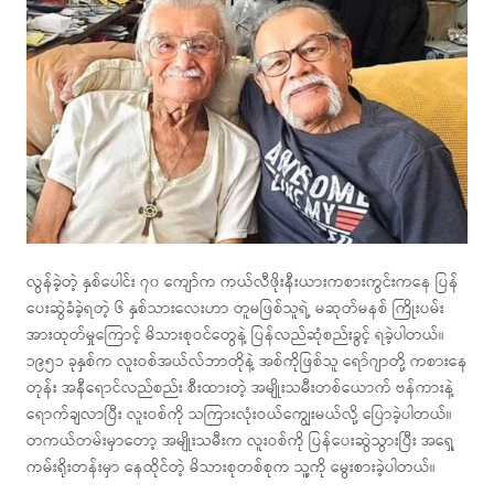
လွန်ခဲ့တဲ့ နှစ်ပေါင်း ၇၀ ကျော်က ကယ်လီဖိုးနီးယားကစားကွင်းကနေ ပြန်
ပေးဆွဲခံခဲ့ရတဲ့ ၆ နှစ်သားလေးဟာ တူမဖြစ်သူရဲ့ မဆုတ်မနစ် ကြိုးပမ်း
အားထုတ်မှုကြောင့် မိသားစုဝင်တွေနဲ့ ပြန်လည်ဆုံစည်းခွင့် ရခဲ့ပါတယ်။
၁၉၅၁ ခုနှစ်က လူးဝစ်အယ်လ်ဘာတိုနဲ့ အစ်ကိုဖြစ်သူ ရော်ဂျာတို့ ကစားနေ
တုန်း အနီရောင်လည်စည်း စီးထားတဲ့ အမျိုးသမီးတစ်ယောက် ဗန်ကားနဲ့
ရောက်ချလာပြီး လူးဝစ်ကို သကြားလုံးဝယ်ကျွေးမယ်လို့ ပြောခဲ့ပါတယ်။
တကယ်တမ်းမှာတော့ အမျိုးသမီးက လူးဝစ်ကို ပြန်ပေးဆွဲသွားပြီး အရှေ့
ကမ်းရိုးတန်းမှာ နေထိုင်တဲ့ မိသားစုတစ်စုက သူ့ကို မွေးစားခဲ့ပါတယ်။