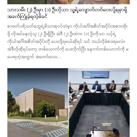
သားသမီး (၂) ဦးမှာ (၁) ဦးကိုသာ သူ့ရဲ့ကျောက်ကပ်ပေးလို့ရမှာမို့
အခက်ကြုံခဲ့ရတဲ့မိခင်
စာဖတ်ပရိသတ်တွေရဲ့မိသားစုဝင်ထဲမှာ ကိုယ်အင်္ဂါအစိတ်အပိုင်းအစားထိုး
ဖို့ လိုအပ်နေတဲ့သူ (၂) ဦးရှိပြီး အဲဒီ (၂) ဦးထဲက (၁) ဦးကိုသာ သင့်ရဲ့
ကိုယ်အင်္ဂါအစိတ်အပိုင်းကို ပေးလို့ရမယ်ဆိုရင် သင် ဘယ်လိုခံစားရမလဲ။
အဲဒီလိုဆိုရင်တော့ တစ်ယောက်ကို ပေးလိုက်ပြီး နောက်တစ်ယောက်ကို မ
ပေးရတဲ့အတွက် အတော်လေး…