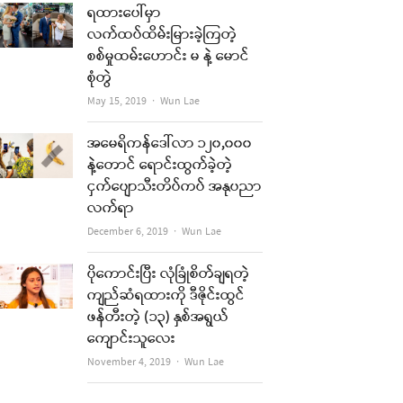
ရထားပေါ်မှာ
လက်ထပ်ထိမ်းမြားခဲ့ကြတဲ့
စစ်မှုထမ်းဟောင်း မ နဲ့ မောင်
စုံတွဲ
Author
May 15, 2019
Wun Lae
အမေရိကန်ဒေါ်လာ ၁၂၀,၀၀၀
နဲ့တောင် ရောင်းထွက်ခဲ့တဲ့
ငှက်ပျောသီးတိပ်ကပ် အနုပညာ
လက်ရာ
Author
December 6, 2019
Wun Lae
ပိုကောင်းပြီး လုံခြုံစိတ်ချရတဲ့
ကျည်ဆံရထားကို ဒီဇိုင်းထွင်
ဖန်တီးတဲ့ (၁၃) နှစ်အရွယ်
ကျောင်းသူလေး
Author
November 4, 2019
Wun Lae