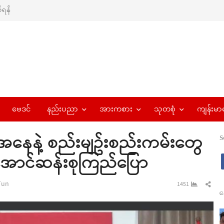
ရန်
ဗေဒင်
နည်းပညာ
အားကစား
သုတစုံ
ကျန်းမာ
နေနဲ့ စည်းမျဥ်းစည်းကမ်းတွေ
S
ါ်အောင်ဆန်းစုကြည်ပြော
r
Sha
Tun
1451
န
this
pos