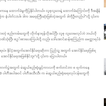
ေ ထောက်ခံမှုကိုပြနိုင်ပါတယ်။ လူစုလူဝေးနဲ့ ထောက်ခံကြောင်းကို ဒီအချိန်
ဖို့က နံပါတ်(၁)ပါ။ ဒါက အရေးကြီးဆုံးဖြစ်တဲ့အတွက် ဒါကိုဦးတည်ပါ”လို့ ၎င်းက
ားတဲ့ စည်းကမ်းတွေကို လိုက်နာရန်လိုအပ်ပြီး လူစု လူဝေးမလုပ်ဘဲ ဘယ်လို
ာဏ်သုံးပြီး စဥ◌်းစားပေးကြပါလို့ လည်း ဒေါ်အောင်ဆန်းစုကြည်က မေတ္တာရပ်ခံ
ေးပဲ။ နိုင်ငံ့အတွက်အောင်နိုင်ရေးဆိုတာ ပြည်သူ့ အတွက် အောင်နိုင်ရေးဖြစ်ရ
 အောင်နိုင်ရေးအဖြစ်နိုင်ဘူး”လို့ ၎င်းက ပြောပါတယ်။
ကောက်ပွဲအတွက် မဲဆွယ်စည်းရုံးခွင့်ကာလကို စက်တင်ဘာ ၈ ရက်ကနေ
 NLD ပါတီအပါအဝင် ပါတီအသီးသီး က မဲဆွယ်စည်းရုံးရေးလုပ်ငန်းတွေကို