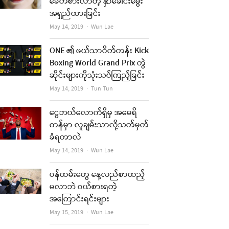
ခေတ်စားလာတဲ့ နှာခေါင်းမွေး
အရှည်ထားခြင်း
Author
May 14, 2019
Wun Lae
ONE ၏ ဖယ်သာဝိတ်တန်း Kick
Boxing World Grand Prix တွဲ
ဆိုင်းများကိုသုံးသပ်ကြည့်ခြင်း
Author
May 14, 2019
Tun Tun
ငွေဘယ်လောက်ရှိမှ အမေရိ
ကန်မှာ လူချမ်းသာလို့သတ်မှတ်
ခံရတာလဲ
Author
May 14, 2019
Wun Lae
ဝန်ထမ်းတွေ နေ့လည်စာထည့်
မလာဘဲ ဝယ်စားရတဲ့
အကြောင်းရင်းများ
Author
May 15, 2019
Wun Lae