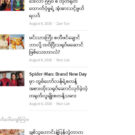
b
a
u
l
ဒေါ်လာ ၅၅၀ စီ တိုက်ရိုက်
ထောက်ပံ့မှုရဲ့ အံ့အားသင့်ဖွယ်
o
g
b
ရလဒ်
o
r
e
Author
August 6, 2026
Zaw Tun
k
a
မင်းသားကြီး စတီဖင်ချောင်
m
ဘာလို့ ထပ်ပြီးသရုပ်မဆောင်
ဖြစ်သေးတာလဲ?
Author
August 6, 2026
Wun Lae
Spider-Man: Brand New Day
မှာ တွမ်ဟော်လန်ရဲ့စတန့်
အစားထိုးသရုပ်ဆောင်လုပ်ခဲ့တဲ့
တရုတ်လူမျိုးစတန့်သမား
Author
August 6, 2026
Wun Lae
င်ပေါ်ကျော်ကြား
ချစ်သူဟောင်းနဲ့ပြန်တွဲတာက