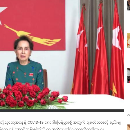
ထ
ံတဲ့သူတွေအနေနဲ့ COVID-19 ရောဂါမပြန့်ပွားဖို့ အတွက် ချမှတ်ထားတဲ့ စည်းမျ
္ကဌဖြစ်သူ ဒေါ်အောင်ဆန်းစုကြည် က အသိပေးပြောကြားလိုက်ပါတယ်။