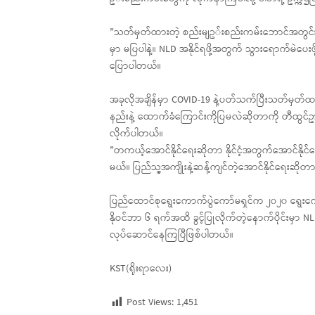
”သတ်မှတ်ထားတဲ့ စည်းမျဥ◌်းစည်းကမ်းဘောင်အတွင်းကန
မှာ မပြပါနဲ့။ NLD အနိုင်ရဖို့အတွက် သွားရောက်မဲပေး
ပြောပါတယ်။
အခုလိုအချိန်မှာ COVID-19 နဲ့ပတ်သက်ပြီးသတ်မှတ်ထ
နည်းနဲ့ ထောက်ခံကြောင်းကိုပြမလဲဆိုတာကို တီထွင်ဥ
လိုက်ပါတယ်။
”တကယ့်အောင်နိုင်ရေးဆိုတာ နိုင်ငံ့အတွက်အောင်နိုင်ရ
မယ်။ ပြည်သူ့အကျိုးနဲ့ဆန့်ကျင်တဲ့အောင်နိုင်ရေးဆိုတာ
ပြည်ထောင်စုရွေးကောက်ပွဲကော်မရှင်က ၂၀၂၀ ရွေး
နိုဝင်ဘာ ၆ ရက်အထိ ခွင့်ပြုလိုက်တဲ့နောက်ပိုင်းမှာ
လုပ်ဆောင်နေကြပြီဖြစ်ပါတယ်။
KST(ရိုးရာလေး)
Post Views:
1,451