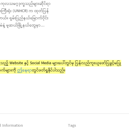
 ကုလသမဂ္ဂဒုက္ခသည်များဆိုင်ရာ
ကြီးရုံး (UNHCR) က ထုတ်ပြန်
တယ်။ ရှမ်းပြည်နယ်မြောက်ပိုင်း
ဲနဲ့ မူဆယ်မြို့နယ်တွေမှာ…
ည့် Website နှင့် Social Media များပေါ်တွင်မှ ပြန်လည်ကူးယူဖော်ပြခွင့်မပြု
က်များကို
ဤနေရာ
တွင်ဖတ်ရှုနိုင်ပါသည်။
l Information
Tags