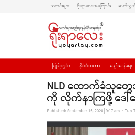
သတင်းများ
ရိုးရာလေးအကြောင်း
ဆက်သွယ်
ပြည်တွင်း
နိုင်ငံတကာ
ဖျော်ဖြေရေး
NLD ထောက်ခံသူတွေအ
ကို လိုက်နာကြဖို့ ဒေ
Autho
Published:
September 16, 2020
9:17 am
Tun 