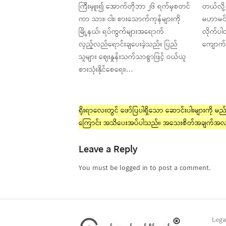
ကြီးမှူး၍ အောက်တိုဘာ ၂၆ ရက်မှစတင်
တယ်လို့
ကာ သား၊ ငါး၊ စားသောက်ကုန်များကို
မဟာမင်း
မြို့နယ်၊ ရပ်ကွက်များအရောက်
လိုက်ပါ
လှည့်လည်ရောင်းချပေးခဲ့သည်။ ပြည်
ကျောက်မ
သူများ ဈေးနှုန်းသက်သာစွာဖြင့် ဝယ်ယူ
စားသုံးနိုင်စေရေး၊…
ရိုးရာလေးတွင် ဖော်ပြပါရှိသော ဆောင်းပါးများကို မည်သ
ကြောင်း အသိပေးအပ်ပါသည်။ အသေးစိတ်အချက်အလ
Leave a Reply
You must be logged in to post a comment.
Lega