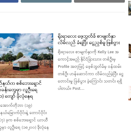
ရိုးရာလေး ဖေ့ဘွတ်ခ် စာမျက်နှာ
လိမ်လည် ခံရပြီး ငွေညှစ်မူ ဖြစ်ပွား
ရိုးရာလေး စာမျက်နှာကို Kelly Lee အ
ကောင့်အမည် နိုင်ငံခြားသား တစ်ဦးမှ
Profile အတုဖြင့် ဖေ့စ်ဘွတ်ခ်မှ ဝန်ထမ်း
တစ်ဦး ဟန်ဆောင်ကာ လိမ်လည်ခဲ့ပြီး ငွေ
တောင်းမှု ဖြစ်ပွား ခဲ့ကြောင်း သတင်း ရရှိ
ြည်နယ်က စစ်ဘေးရှောင်
ပါတယ်။ Post…
ခန်းတွေမှာ လူဦးရေ
) ကျော် ခိုလုံနေရ
၊ အောက်တိုဘာ (၁၉)
်နယ်မြောက်ပိုင်းနဲ့ တောင်ပိုင်း
် (၇) ခုက စစ်ဘေးရှောင် ယာယီ
ေမှာ လူဦးရေ (၁၈၂၀၀) ခိုလုံနေ