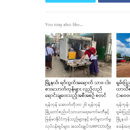
You may also like...
မြို့နယ်၊ ရပ်ကွက်အရောက် သား၊ ငါး၊
ရှမ်းပ
စားသောက်ကုန်များ လှည့်လည်
ယာယီစ
ရောင်းချပေးသည့်အစီအစဥ် စတင်
(၁၈၀၀၀
ရန်ကုန် အောက်တိုဘာ ၂၆ ရန်ကုန်
ရန်ကုန်
မြို့တော်စည်ပင်သာယာရေးကော်မတီနှင့်
ရှမ်းပြည
မြန်မာနိုင်ငံကုန်သည်များနှင့် စက်မှုလက်မှု
မြို့နယ
လုပ်ငန်းရှင်များ အသင်းချုပ်(UMFCCI)တို့မှ
စခန်းတွ