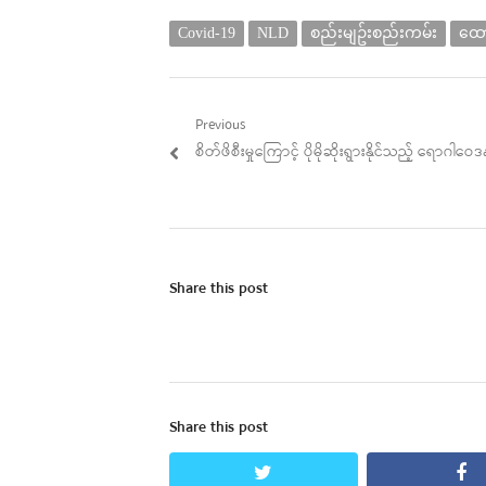
Covid-19
NLD
စည်းမျဥ်းစည်းကမ်း
ထော
Post
Previous
Previous
စိတ်ဖိစီးမှုကြောင့် ပိုမိုဆိုးရွားနိုင်သည့် ရောဂါဝေ
navigation
post:
Share this post
Share this post
twitter
fa