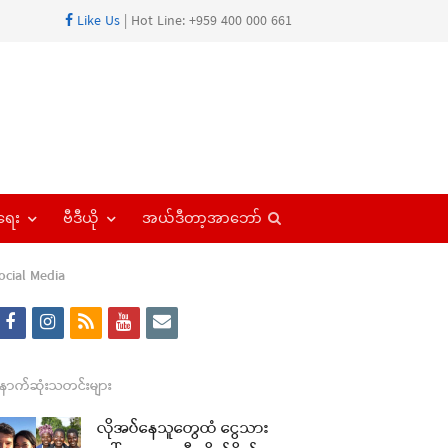
Like Us
| Hot Line: +959 400 000 661
Open
ရေး
ဗီဒီယို
အယ်ဒီတာ့အာဘော်
search
panel
ocial Media
f
i
r
y
e
a
n
s
o
m
re
c
s
s
u
a
ောက်ဆုံးသတင်းများ
t
e
t
t
i
လိုအပ်နေသူတွေထံ ငွေသား