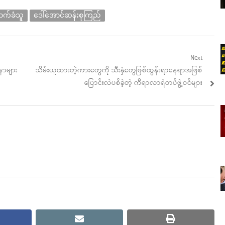
က်ခံသူ
ဒေါ်အောင်ဆန်းစုကြည်
Next
Next
ဒနာများ
သိမ်းယူထားတဲ့ကားတွေကို သီးနှံတွေဖြစ်ထွန်းရာနေရာအဖြစ်
post:
ပြောင်းလဲပစ်ခဲ့တဲ့ ကီရာလာရဲတပ်ဖွဲ့ဝင်များ
cebook
email
print