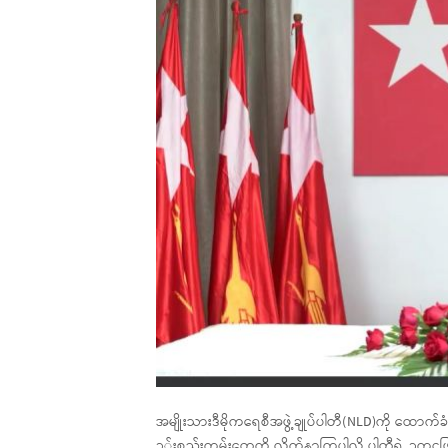
အမျိုးသားဒီမိုကရေစီအဖွဲ့ချုပ်ပါတီ(NLD)ကို ထောက်ခ
ဥ◌်းစည်းကမ်းတွေကို လိုက်နာကြပါလို့ ပါတီရဲ့ ဥက