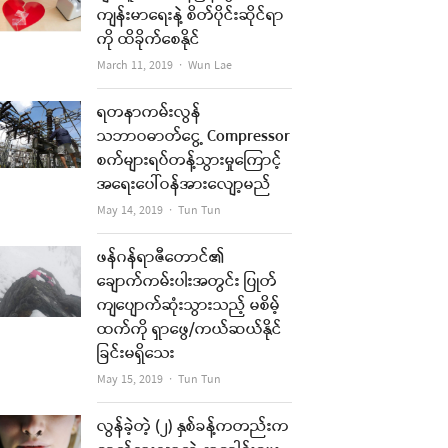
ကျန်းမာရေးနဲ့ စိတ်ပိုင်းဆိုင်ရာ
ကို ထိခိုက်စေနိုင်
Author
March 11, 2019
Wun Lae
ရတနာကမ်းလွန်
သဘာဝဓာတ်ငွေ့ Compressor
စက်များရပ်တန့်သွားမှုကြောင့်
အရေးပေါ်ဝန်အားလျော့မည်
Author
May 14, 2019
Tun Tun
ဖန်ဂန်ရာဇီတောင်၏
ချောက်ကမ်းပါးအတွင်း ပြုတ်
ကျပျောက်ဆုံးသွားသည့် မစိမ့်
ထက်ကို ရှာဖွေ/ကယ်ဆယ်နိုင်
ခြင်းမရှိသေး
Author
May 15, 2019
Tun Tun
လွန်ခဲ့တဲ့ (၂) နှစ်ခန့်ကတည်းက