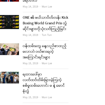
ခံရတာလဲ
Author
May 14, 2019
Wun Lae
ONE ၏ ဖယ်သာဝိတ်တန်း Kick
Boxing World Grand Prix တွဲ
ဆိုင်းများကိုသုံးသပ်ကြည့်ခြင်း
Author
May 14, 2019
Tun Tun
ဝန်ထမ်းတွေ နေ့လည်စာထည့်
မလာဘဲ ဝယ်စားရတဲ့
အကြောင်းရင်းများ
Author
May 15, 2019
Wun Lae
ရထားပေါ်မှာ
လက်ထပ်ထိမ်းမြားခဲ့ကြတဲ့
စစ်မှုထမ်းဟောင်း မ နဲ့ မောင်
စုံတွဲ
Author
May 15, 2019
Wun Lae