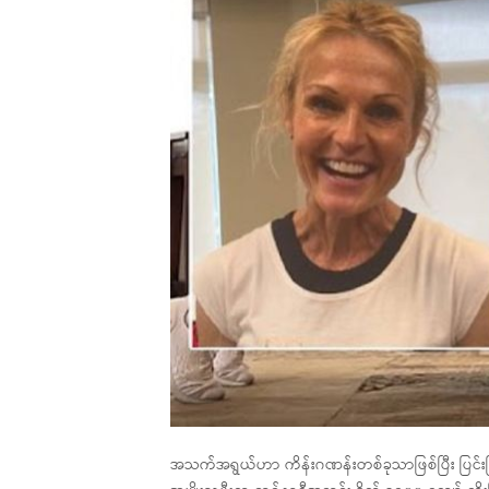
အသက်အရွယ်ဟာ ကိန်းဂဏန်းတစ်ခုသာဖြစ်ပြီး ပြင်းပြတဲ