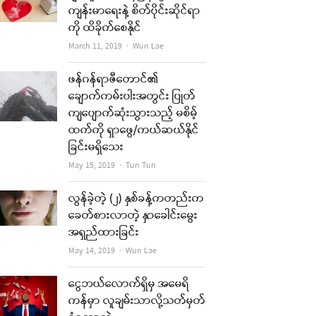
ကျန်းမာရေးနဲ့ စိတ်ပိုင်းဆိုင်ရာ
ကို ထိခိုက်စေနိုင်
Author
March 11, 2019
Wun Lae
ဖန်ဂန်ရာဇီတောင်၏
ချောက်ကမ်းပါးအတွင်း ပြုတ်
ကျပျောက်ဆုံးသွားသည့် မစိမ့်
ထက်ကို ရှာဖွေ/ကယ်ဆယ်နိုင်
ခြင်းမရှိသေး
Author
May 15, 2019
Tun Tun
လွန်ခဲ့တဲ့ (၂) နှစ်ခန့်ကတည်းက
ခေတ်စားလာတဲ့ နှာခေါင်းမွေး
အရှည်ထားခြင်း
Author
May 14, 2019
Wun Lae
ငွေဘယ်လောက်ရှိမှ အမေရိ
ကန်မှာ လူချမ်းသာလို့သတ်မှတ်