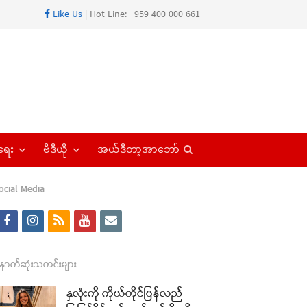
Like Us
| Hot Line: +959 400 000 661
Open
ရေး
ဗီဒီယို
အယ်ဒီတာ့အာဘော်
search
panel
ocial Media
f
i
r
y
e
a
n
s
o
m
re
c
s
s
u
a
ောက်ဆုံးသတင်းများ
t
e
t
t
i
နှလုံးကို ကိုယ်တိုင်ပြန်လည်