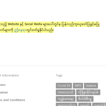
ည့် Website နှင့် Social Media များပေါ်တွင်မှ ပြန်လည်ကူးယူဖော်ပြခွင့်မပြု
က်များကို
ဤနေရာ
တွင်ဖတ်ရှုနိုင်ပါသည်။
l Information
Tags
ners
Covid-19
MPT
ကလေး
laimer
ကလေးငယ်
ကိုရိုနာဗိုင်းရပ်စ်
ကျန်းမာရေး
စိတ်ဖိစီးမှု
s and Conditions
ဆရာကင်္ကသူ
တရုတ်
တရုတ်နိုင