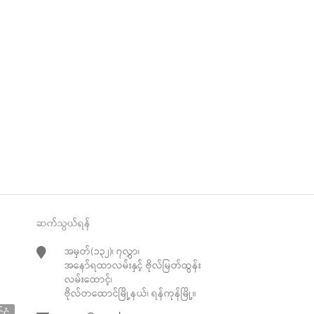
ဆက်သွယ်ရန်
အမှတ်(၁၃၂)၊ ၇လွှာ၊
အနော်ရထာလမ်းနှင့် ဗိုလ်မြတ်ထွန်း
လမ်းထောင့်၊
ဗိုလ်တထောင်မြို့နယ်၊ ရန်ကုန်မြို့။
်ငံ