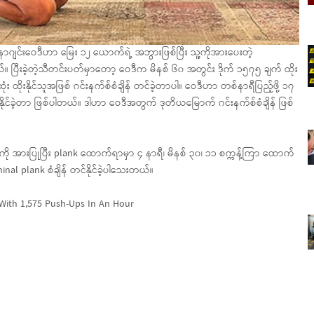
နာဂျင်းဝေဒီဟာ မြေး ၁၂ ယောက်ရဲ့ အဘွားဖြစ်ပြီး သူ့ကိုအားပေးတဲ့
။ ပြီးခဲ့တဲ့သီတင်းပတ်မှာတော့ ဝေဒီက မိနစ် ၆၀ အတွင်း ဒိုက် ၁၅၇၅ ချက် ထိုး
း ထိုးနိုင်သူအဖြစ် ဂင်းနက်စ်စံချိန် တင်ခဲ့တာပါ။ ဝေဒီဟာ တစ်နာရီပြည့်ဖို့ ၁၇
်နိုင်ခဲ့တာ ဖြစ်ပါတယ်။ ဒါဟာ ဝေဒီအတွက် ဒုတိယမြောက် ဂင်းနက်စ်စံချိန် ဖြစ်
ို အားပြုပြီး plank ထောက်ရာမှာ ၄ နာရီ၊ မိနစ် ၃၀၊ ၁၁ စက္ကန့်ကြာ ထောက်
inal plank စံချိန် တင်နိုင်ခဲ့ပါသေးတယ်။
With 1,575 Push-Ups In An Hour