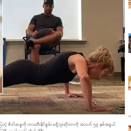
ထ
့ စိတ်ဆန္ဒကို တားဆီးနိုင်စွမ်း မရှိဘူးဆိုတာကို အသက် ၅၉ နှစ်အရွယ်