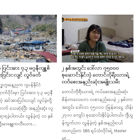
ာ ပြင်းအား ၇.၃ မဂ္ဂနီကျူ့စ်
၂ နှစ်အတွင်း ဒေါ်လာ ၇၅၀၀၀
ပြင်းငလျင် လှုပ်ခတ်
စုဆောင်းနိုင်တဲ့ တောင်ကိုရီးယားရဲ့
ကပ်စေးအနည်းဆုံးအမျိုးသမီး
့ဗုဒ္ဓဟူးနေ့ညက ဂျပန်နိုင်ငံ
တောင်ကိုရီးယားရဲ့ ကပ်စေးအနည်းဆုံး
ာက်ပိုင်းမှာ ပြင်းအား ၇.၃ မဂ္ဂနီ
မိန်းကလေးဟာ လစာနည်းပေမဲ့ ၂ နှစ်တာ
တဲ့ အင်အားပြင်းငလျင် လှုပ်ခဲ့လို့
အတွင်း ဒေါ်လာ ၇၅၀၀၀ (မြန်မာငွေ သိန်း
ာက် သေဆုံးပြီး အနည်းဆုံး လူ
၂၇၀၀ ကျော်) စုဆောင်းနိုင်ခဲ့ပါတယ်။ ဂျီဟွ
ရခဲ့ပါတယ်။ လွန်ခဲ့တဲ့ ၁၁ နှစ်
န်ကွက်ဟာ လွန်ခဲ့တဲ့ နှစ်အနည်းငယ်
ရှီးမားနျူကလီးယား…
ကတည်းက SBS ရုပ်သံလိုင်းရဲ့ Master
of…