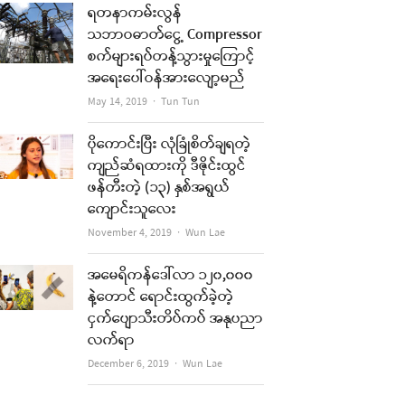
ရတနာကမ်းလွန်
သဘာဝဓာတ်ငွေ့ Compressor
စက်များရပ်တန့်သွားမှုကြောင့်
အရေးပေါ်ဝန်အားလျော့မည်
Author
May 14, 2019
Tun Tun
ပိုကောင်းပြီး လုံခြုံစိတ်ချရတဲ့
ကျည်ဆံရထားကို ဒီဇိုင်းထွင်
ဖန်တီးတဲ့ (၁၃) နှစ်အရွယ်
ကျောင်းသူလေး
Author
November 4, 2019
Wun Lae
အမေရိကန်ဒေါ်လာ ၁၂၀,၀၀၀
နဲ့တောင် ရောင်းထွက်ခဲ့တဲ့
ငှက်ပျောသီးတိပ်ကပ် အနုပညာ
လက်ရာ
Author
December 6, 2019
Wun Lae