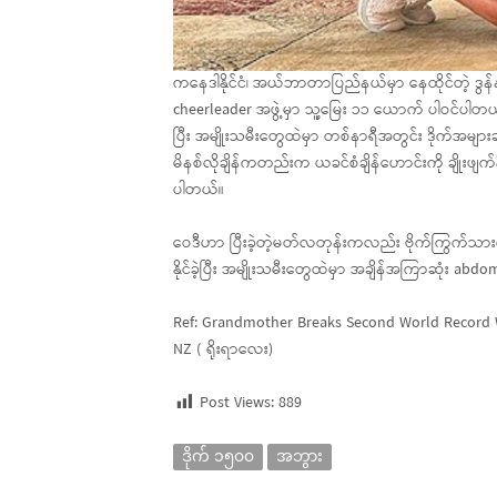
ကနေဒါနိုင်ငံ၊ အယ်ဘာတာပြည်နယ်မှာ နေထိုင်တဲ့ ဒွန်
cheerleader အဖွဲ့မှာ သူ့မြေး ၁၁ ယောက် ပါဝင်ပါတယ်
ပြီး အမျိုးသမီးတွေထဲမှာ တစ်နာရီအတွင်း ဒိုက်အများဆုံ
မိနစ်လိုချိန်ကတည်းက ယခင်စံချိန်ဟောင်းကို ချိုးဖျက
ပါတယ်။
ဝေဒီဟာ ပြီးခဲ့တဲ့မတ်လတုန်းကလည်း ဗိုက်ကြွက်သားက
နိုင်ခဲ့ပြီး အမျိုးသမီးတွေထဲမှာ အချိန်အကြာဆုံး abdom
Ref: Grandmother Breaks Second World Record 
NZ ( ရိုးရာလေး)
Post Views:
889
ဒိုက် ၁၅၀၀
အဘွား