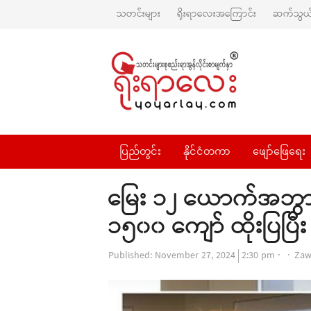
သတင်းများ
ရိုးရာလေးအကြောင်း
ဆက်သွယ်
ပြည်တွင်း
နိုင်ငံတကာ
ဖျော်ဖြေရေး
မြေး ၁၂ ယောက်အဘွာ
၁၅၀၀ ကျော် ထိုးပြပြီး
Aut
Published:
November 27, 2024
2:30 pm
Zaw