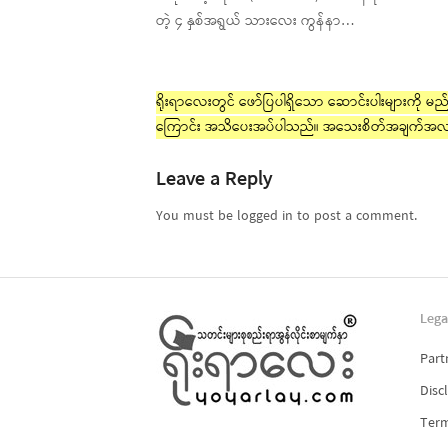
တဲ့ ၄ နှစ်အရွယ် သားလေး ကွန်နာ…
ရိုးရာလေးတွင် ဖော်ပြပါရှိသော ဆောင်းပါးများကို မည်သ
ကြောင်း အသိပေးအပ်ပါသည်။ အသေးစိတ်အချက်အလ
Leave a Reply
You must be logged in to post a comment.
Lega
Part
Disc
Term