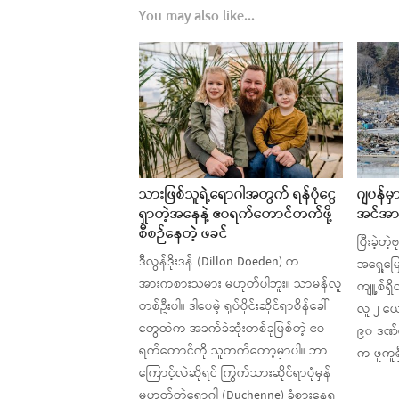
You may also like...
သားဖြစ်သူရဲ့ရောဂါအတွက် ရန်ပုံငွေ
ဂျပန်မှ
ရှာတဲ့အနေနဲ့ ဧဝရက်တောင်တက်ဖို့
အင်အား
စီစဉ်နေတဲ့ ဖခင်
ပြီးခဲ့တဲ
ဒီလွန်ဒိုးဒန် (Dillon Doeden) က
အရှေ့မြေ
အားကစားသမား မဟုတ်ပါဘူး။ သာမန်လူ
ကျူ့စ်ရှိ
တစ်ဦးပါ။ ဒါပေမဲ့ ရုပ်ပိုင်းဆိုင်ရာစိန်ခေါ်
လူ ၂ ယေ
တွေထဲက အခက်ခဲဆုံးတစ်ခုဖြစ်တဲ့ ဧဝ
၉၀ ဒဏ်ရာ
ရက်တောင်ကို သူတက်တော့မှာပါ။ ဘာ
က ဖူကူ
ကြောင့်လဲဆိုရင် ကြွက်သားဆိုင်ရာပုံမှန်
မဟုတ်တဲ့ရောဂါ (Duchenne) ခံစားနေရ