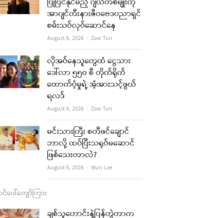
b
a
u
l
ပြုပြင်နိုင်မည့် ဂျယ်တစ်မျိုးကို
အာဂျင်တီးနားဇီဝဗေဒပညာရှင်
o
g
b
စမ်းသပ်လုပ်ဆောင်နေ
o
r
e
Author
August 6, 2026
Zaw Tun
k
a
လိုအပ်နေသူတွေထံ ငွေသား
m
ဒေါ်လာ ၅၅၀ စီ တိုက်ရိုက်
ထောက်ပံ့မှုရဲ့ အံ့အားသင့်ဖွယ်
ရလဒ်
Author
August 6, 2026
Zaw Tun
မင်းသားကြီး စတီဖင်ချောင်
ဘာလို့ ထပ်ပြီးသရုပ်မဆောင်
ဖြစ်သေးတာလဲ?
Author
August 6, 2026
Wun Lae
င်ပေါ်ကျော်ကြား
ချစ်သူဟောင်းနဲ့ပြန်တွဲတာက