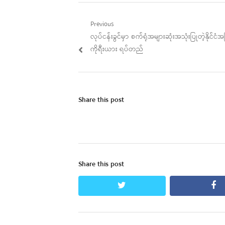
Post
Previous
Previous
လုပ်ငန်းခွင်မှာ စက်ရုံအများဆုံးအသုံးပြုတဲ့နိုင်င
navigation
post:
ကိုရီးယား ရပ်တည်
Share this post
Share this post
twitter
fa