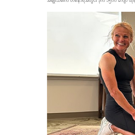
အမျိုးသမီးက တစ်နာရီအတွင်း ဒိုက် ၁၅၀၀ ကျော် ထိုး