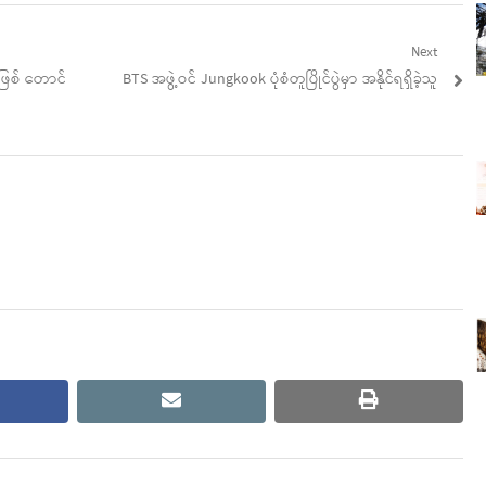
Next
Next
ံအဖြစ် တောင်
BTS အဖွဲ့ဝင် Jungkook ပုံစံတူပြိုင်ပွဲမှာ အနိုင်ရရှိခဲ့သူ
post:
cebook
email
print