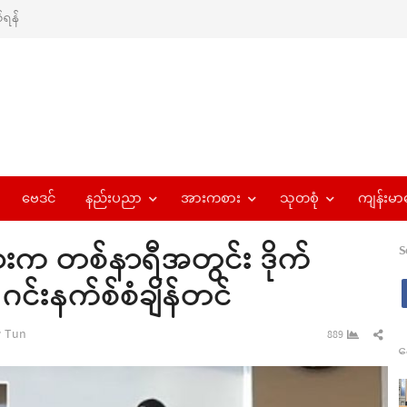
ရန်
ဗေဒင်
နည်းပညာ
အားကစား
သုတစုံ
ကျန်းမာ
းက တစ်နာရီအတွင်း ဒိုက်
S
 ဂင်းနက်စ်စံချိန်တင်
hor
Sha
 Tun
889
န
this
pos