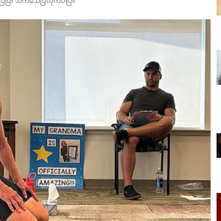
ပြပြီး သက်သေပြလိုက်ပါပြီ။