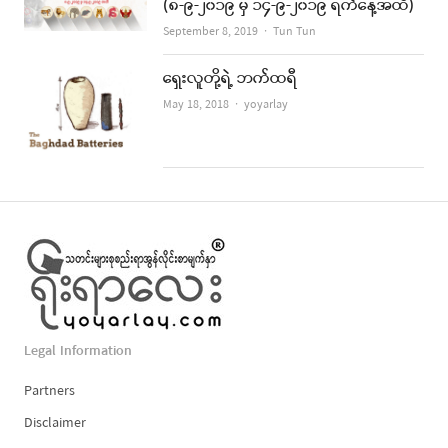
(၈-၉-၂၀၁၉ မှ ၁၄-၉-၂၀၁၉ ရက်နေ့အထိ)
Author
September 8, 2019
Tun Tun
ရှေးလူတို့ရဲ့ ဘက်ထရီ
Author
May 18, 2018
yoyarlay
Legal Information
Partners
Disclaimer