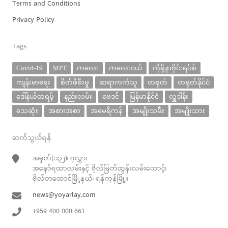
Terms and Conditions
Privacy Policy
Tags
Covid-19
MPT
ကလေး
ကလေးငယ်
ကိုရိုနာဗိုင်းရပ်စ်
ကျန်းမာရေး
စိတ်ဖိစီးမှု
ဆရာကင်္ကသူ
တရုတ်
တရုတ်နိုင်ငံ
ဒေါ်နယ်ထရမ့်
နည်းလမ်း
ဗေဒင်
မြန်မာနိုင်ငံ
လှူဒါန်း
သေဆုံး
အစားအစာ
အမေရိကန်
အမျိုးသမီး
အမျိုးသား
ဆက်သွယ်ရန်
အမှတ်(၁၃၂)၊ ၇လွှာ၊
အနော်ရထာလမ်းနှင့် ဗိုလ်မြတ်ထွန်းလမ်းထောင့်၊
ဗိုလ်တထောင်မြို့နယ်၊ ရန်ကုန်မြို့။
news@yoyarlay.com
+959 400 000 661