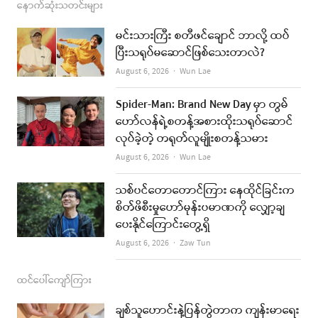
c
s
s
u
a
နောက်ဆုံးသတင်းများ
e
t
t
i
မင်းသားကြီး စတီဖင်ချောင် ဘာလို့ ထပ်
b
a
u
l
ပြီးသရုပ်မဆောင်ဖြစ်သေးတာလဲ?
o
g
b
Author
August 6, 2026
Wun Lae
o
r
e
Spider-Man: Brand New Day မှာ တွမ်
k
a
ဟော်လန်ရဲ့စတန့်အစားထိုးသရုပ်ဆောင်
လုပ်ခဲ့တဲ့ တရုတ်လူမျိုးစတန့်သမား
m
Author
August 6, 2026
Wun Lae
သစ်ပင်တောတောင်ကြား နေထိုင်ခြင်းက
စိတ်ဖိစီးမှုဟော်မုန်းပမာဏကို လျှော့ချ
ပေးနိုင်ကြောင်းတွေ့ရှိ
Author
August 6, 2026
Zaw Tun
ထင်ပေါ်ကျော်ကြား
ချစ်သူဟောင်းနဲ့ပြန်တွဲတာက ကျန်းမာရေး