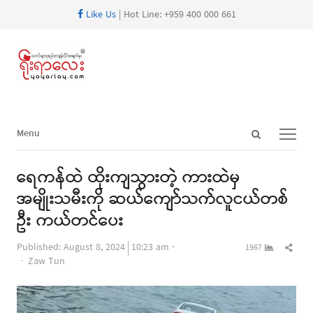
Like Us
| Hot Line: +959 400 000 661
Open
Menu
Menu
search
panel
ရေကန်ထဲ ထိုးကျသွားတဲ့ ကားထဲမှ
အမျိုးသမီးကို ဆယ်ကျော်သက်လူငယ်တစ်
ဦး ကယ်တင်ပေး
Shar
Published:
August 8, 2024
10:23 am
1967
Author
this
Zaw Tun
post