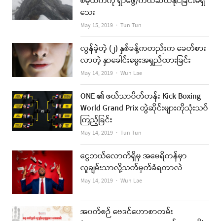
စိမ့်ထက်ကို ရှာဖွေ/ကယ်ဆယ်နိုင်ခြင်းမရှိ
သေး
Author
May 15, 2019
Tun Tun
လွန်ခဲ့တဲ့ (၂) နှစ်ခန့်ကတည်းက ခေတ်စား
လာတဲ့ နှာခေါင်းမွေးအရှည်ထားခြင်း
Author
May 14, 2019
Wun Lae
ONE ၏ ဖယ်သာဝိတ်တန်း Kick Boxing
World Grand Prix တွဲဆိုင်းများကိုသုံးသပ်
ကြည့်ခြင်း
Author
May 14, 2019
Tun Tun
ငွေဘယ်လောက်ရှိမှ အမေရိကန်မှာ
လူချမ်းသာလို့သတ်မှတ်ခံရတာလဲ
Author
May 14, 2019
Wun Lae
အပတ်စဉ် ဗေဒင်ဟောစာတမ်း