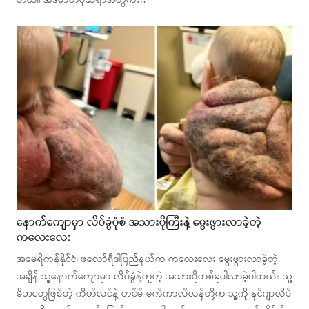
တယ်။ အဲဒီဓာတ်ပုံဆရာအတွက်…
နောက်ကျောမှာ လိပ်ခွံပုံစံ အသားပိုကြီးနဲ့ မွေးဖွားလာခဲ့တဲ့
ကလေးလေး
အမေရိကန်နိုင်ငံ၊ ဖလော်ရီဒါပြည်နယ်က ကလေးလေး မွေးဖွားလာခဲ့တဲ့
အချိန် သူ့နောက်ကျောမှာ လိပ်ခွံနဲ့တူတဲ့ အသားပိုတစ်ခုပါလာခဲ့ပါတယ်။ သူ့
မိဘတွေဖြစ်တဲ့ ကိတ်လင်နဲ့ တင်မ် မက်ကာလ်လန်တို့က သူ့ကို နင်ဂျာလိပ်