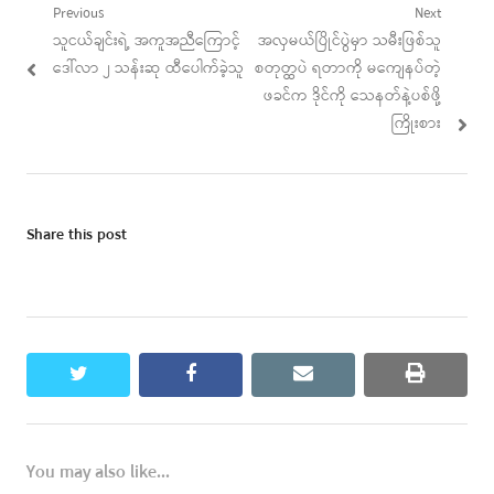
Post
Previous
Next
Previous
Next
သူငယ်ချင်းရဲ့ အကူအညီကြောင့်
အလှမယ်ပြိုင်ပွဲမှာ သမီးဖြစ်သူ
navigation
post:
post:
ဒေါ်လာ ၂ သန်းဆု ထီပေါက်ခဲ့သူ
စတုတ္ထပဲ ရတာကို မကျေနပ်တဲ့
ဖခင်က ဒိုင်ကို သေနတ်နဲ့ပစ်ဖို့
ကြိုးစား
Share this post
twitter
facebook
email
print
You may also like...