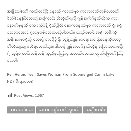
အမျိုးသမီးကို ကယ်တင်ပြီးနောက် ကားထဲမှာ ကလေးငယ်တစ်ယောက်
ပိတ်မိနေနိုင်သေးတဲ့အကြောင်း သိလိုက်ရလို့ ဂျွန်အက်ဂ်နယ်လိုက ကား
နောက်မှန်ကို ကျောက်ခဲနဲ့ ရိုက်ခွဲပြီး နောက်ခန်းထဲမှာ ကလေးငယ် ရှိ၊ မရှိ
သေချာအောင် ရှာဖွေစစ်ဆေးပေးခဲ့ပါတယ်။ ယာဉ်မောင်းအမျိုးသမီးကို
အနီးနားမှာရှိတဲ့ ဆေးရုံ တင်ပို့ခဲ့ပြီး သူ့ရဲ့ကျန်းမာရေးအခြေအနေကိုတော့
တိတိကျကျ မသိရသေးပါဘူး။ ဒါပေမဲ့ ဂျွန်အယ်ဂ်နယ်လိုနဲ့ အခြားသူတစ်ဦး
ရဲ့ သူရဲကောင်းဆန်ဆန် ကူညီမှုကြောင့် အသက်ဘေးက လွတ်မြောက်နိုင်ခဲ့
တာပါ။
Ref: Heroic Teen Saves Woman From Submerged Car In Lake
NZ ( ရိုးရာလေး)
Post Views:
1,967
ကယ်တင်ပေး
ဆယ်ကျော်သက်လူငယ်
အမျိုးသမီး