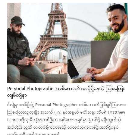
Personal Photographer တစ်ယောက် အလိုရှိနေတဲ့ သြစတြေး
လျမီလျံနာ
မီလျံနာတစ်ဦးရဲ့ Personal Photographer တစ်ယောက်ဖြစ်ချင်ကြလား။
သြစတြေးလျလူမျိုး အသက် (၂၇) နှစ်အရွယ် မက်သရူး လီပရီ (Matthew
Lepre) ဆိုသူ မီလျံနာတစ်ဦးက အင်စတာဂရမ်မှာပုံတင်ဖို့ ခရီးထွက်တဲ့
အခါတိုင်း သူ့ကို ဓာတ်ပုံရိုက်ပေးမယ့် ဓာတ်ပုံဆရာတစ်ဦးအလိုရှိနေပါ