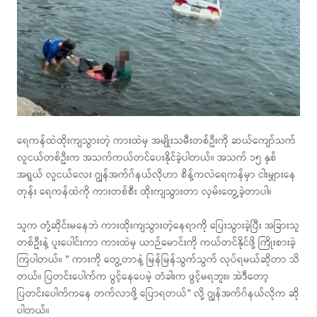
ရေကန်ထဲထိုးကျသွားတဲ့ ကားထဲမှ အမျိုးသမီးတစ်ဦးကို ဆယ်ကျော်သက်
လူငယ်တစ်ဦးက အသက်ကယ်တင်ပေးနိုင်ခဲ့ပါတယ်။ အသက် ၁၅ နှစ်
အရွယ် လူငယ်လေး ဂျွန်အက်ဂ်နယ်လိုဟာ စိန့်ကလဲရေကန်မှာ ငါးမျှားနေ
တုန်း ရေကန်ထဲကို ကားတစ်စီး ထိုးကျသွားတာ လှမ်းတွေ့ခဲ့တာပါ။
သူက တုံ့ဆိုင်းမနေဘဲ ကားထိုးကျသွားတဲ့နေရာကို ပြေးသွားခဲ့ပြီး အခြားသူ
တစ်ဦးနဲ့ ပူးပေါင်းကာ ကားထဲမှ ယာဉ်မောင်းကို ကယ်တင်နိုင်ဖို့ ကြိုးစားခဲ့
ကြပါတယ်။ ” ကားကို တွေ့တာနဲ့ မြန်မြန်သွက်သွက် လုပ်ရမယ်ဆိုတာ သိ
တယ်။ ပြတင်းပေါက်က ပွင့်နေပေမဲ့ တံခါးက ဖွင့်မရဘူး။ အဲဒီတော့
ပြတင်းပေါက်ကနေ တက်လာဖို့ ပြောရတယ်” လို့ ဂျွန်အက်ဂ်နယ်လိုက ဆို
ပါတယ်။