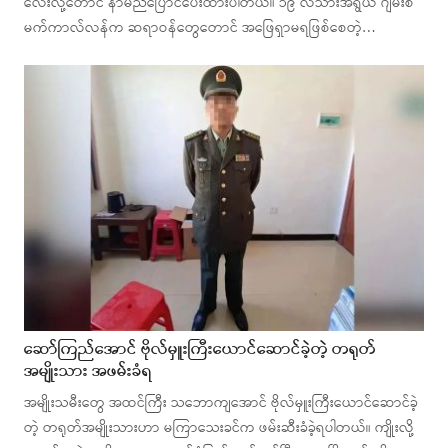
လေးလို့တောင် နာမည်ပြောင်ပေးထားပါတယ်။ ၁၉ လသားအရွယ် ဂျိမ်းစ်
မက်ကာလ်လန်က ဆရာဝန်တွေတောင် အဖြေရှာမရဖြစ်စေတဲ့…
ဆော်ကြည်အောင် ဗိုလ်မှူးကြီးယောင်ဆောင်ခဲ့တဲ့ တရုတ်
အမျိုးသား အဖမ်းခံရ
အမျိုးသမီးတွေ အထင်ကြီး သဘောကျအောင် ဗိုလ်မှူးကြီးယောင်ဆောင်ခဲ့
တဲ့ တရုတ်အမျိုးသားဟာ မကြာသေးခင်က ဖမ်းဆီးခံခဲ့ရပါတယ်။ ကျိုးလို့