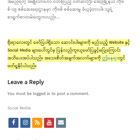
အမည်ရတဲ့ အမျိုးသားဟာ ဝတ်စုံပြည့် ဝတ်ဆင်ပြီး အော့မြို့နယ် ကိုဗ
စ်-၁၉ စစ်ဆေးရေးဌာနမှာ ကိုဗစ် စစ်ဆေးမှု ခံယူခဲ့တာပါ။ သူ့ရဲ့
စာရွက်စာတမ်းတွေကလည်း…
ရိုးရာလေးတွင် ဖော်ပြပါရှိသော ဆောင်းပါးများကို မည်သည့် Website နှင့်
Social Media များပေါ်တွင်မှ ပြန်လည်ကူးယူဖော်ပြခွင့်မပြုကြောင်း
အသိပေးအပ်ပါသည်။ အသေးစိတ်အချက်အလက်များကို
ဤနေရာ
တွင်
ဖတ်ရှုနိုင်ပါသည်။
Leave a Reply
You must be logged in to post a comment.
Social Media
f
i
r
y
e
a
n
s
o
m