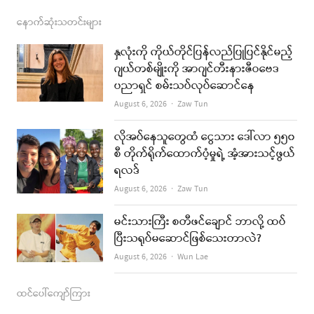
a
n
s
o
m
c
s
s
u
a
နောက်ဆုံးသတင်းများ
e
t
t
i
နှလုံးကို ကိုယ်တိုင်ပြန်လည်ပြုပြင်နိုင်မည့်
b
a
u
l
ဂျယ်တစ်မျိုးကို အာဂျင်တီးနားဇီဝဗေဒ
ပညာရှင် စမ်းသပ်လုပ်ဆောင်နေ
o
g
b
Author
August 6, 2026
Zaw Tun
o
r
e
k
a
လိုအပ်နေသူတွေထံ ငွေသား ဒေါ်လာ ၅၅၀
စီ တိုက်ရိုက်ထောက်ပံ့မှုရဲ့ အံ့အားသင့်ဖွယ်
m
ရလဒ်
Author
August 6, 2026
Zaw Tun
မင်းသားကြီး စတီဖင်ချောင် ဘာလို့ ထပ်
ပြီးသရုပ်မဆောင်ဖြစ်သေးတာလဲ?
Author
August 6, 2026
Wun Lae
ထင်ပေါ်ကျော်ကြား