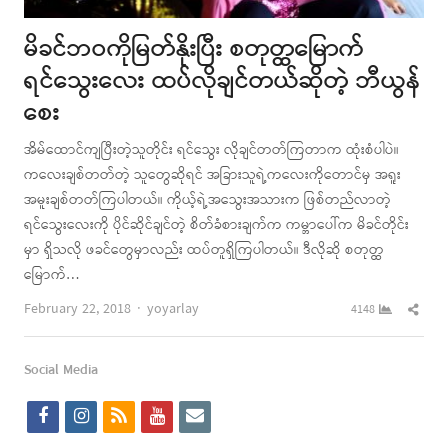
မိခင်ဘဝကိုမြတ်နိုးပြီး စတုတ္ထမြောက်
ရင်သွေးလေး ထပ်လိုချင်တယ်ဆိုတဲ့ ဘီယွန်
စေး
အိမ်ထောင်ကျပြီးတဲ့သူတိုင်း ရင်သွေး လိုချင်တတ်ကြတာက ထုံးစံပါပဲ။
ကလေးချစ်တတ်တဲ့ သူတွေဆိုရင် အခြားသူရဲ့ကလေးကိုတောင်မှ အရူး
အမူးချစ်တတ်ကြပါတယ်။ ကိုယ့်ရဲ့အသွေးအသားက ဖြစ်တည်လာတဲ့
ရင်သွေးလေးကို ပိုင်ဆိုင်ချင်တဲ့ စိတ်ခံစားချက်က ကမ္ဘာပေါ်က မိခင်တိုင်း
မှာ ရှိသလို ဖခင်တွေမှာလည်း ထပ်တူရှိကြပါတယ်။ ဒီလိုဆို စတုတ္ထ
မြောက်…
Author
Shar
February 22, 2018
yoyarlay
4148
this
post
Social Media
f
i
r
y
e