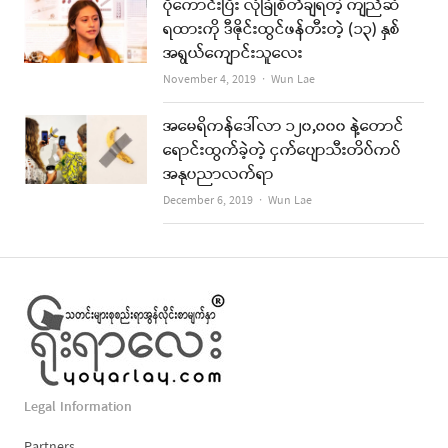
ပိုကောင်းပြီး လုံခြုံစိတ်ချရတဲ့ ကျည်ဆံ
ရထားကို ဒီဇိုင်းထွင်ဖန်တီးတဲ့ (၁၃) နှစ်
အရွယ်ကျောင်းသူလေး
Author
November 4, 2019
Wun Lae
အမေရိကန်ဒေါ်လာ ၁၂၀,၀၀၀ နဲ့တောင်
ရောင်းထွက်ခဲ့တဲ့ ငှက်ပျောသီးတိပ်ကပ်
အနုပညာလက်ရာ
Author
December 6, 2019
Wun Lae
Legal Information
Partners