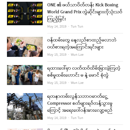
ONE ၏ ဖယ်သာဝိတ်တန်း Kick Boxing
World Grand Prix တွဲဆိုင်းများကိုသုံးသပ်
ကြည့်ခြင်း
Author
May 14, 2019
Tun Tun
ဝန်ထမ်းတွေ နေ့လည်စာထည့်မလာဘဲ
ဝယ်စားရတဲ့အကြောင်းရင်းများ
Author
May 15, 2019
Wun Lae
ရထားပေါ်မှာ လက်ထပ်ထိမ်းမြားခဲ့ကြတဲ့
စစ်မှုထမ်းဟောင်း မ နဲ့ မောင် စုံတွဲ
Author
May 15, 2019
Wun Lae
ရတနာကမ်းလွန်သဘာဝဓာတ်ငွေ့
Compressor စက်များရပ်တန့်သွားမှု
ကြောင့် အရေးပေါ်ဝန်အားလျော့မည်
Author
May 14, 2019
Tun Tun