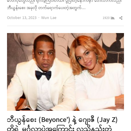
ဓာတ်ပုံတွေလည်း ရိုက်ခဲ့ကြပါတယ်။ ပွဲပြီးတဲ့နောက်မှာ တေလာကလည်း
ဘီယွန်းစေး အခုလို တက်ရောက်ပေးတဲ့အတွက်…
Author
Shar
October 13, 2023
Wun Lae
1920
this
post
ဘီယွန်စေး (Beyonce’) နဲ့ ဂျေးဇီ (Jay Z)
တို့ရဲ့ မင်္ဂလာပွဲအကြောင်း လူသိနည်းတဲ့