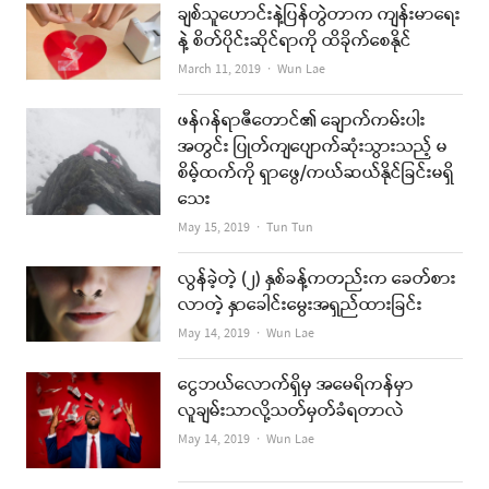
ချစ်သူဟောင်းနဲ့ပြန်တွဲတာက ကျန်းမာရေး
နဲ့ စိတ်ပိုင်းဆိုင်ရာကို ထိခိုက်စေနိုင်
Author
March 11, 2019
Wun Lae
ဖန်ဂန်ရာဇီတောင်၏ ချောက်ကမ်းပါး
အတွင်း ပြုတ်ကျပျောက်ဆုံးသွားသည့် မ
စိမ့်ထက်ကို ရှာဖွေ/ကယ်ဆယ်နိုင်ခြင်းမရှိ
သေး
Author
May 15, 2019
Tun Tun
လွန်ခဲ့တဲ့ (၂) နှစ်ခန့်ကတည်းက ခေတ်စား
လာတဲ့ နှာခေါင်းမွေးအရှည်ထားခြင်း
Author
May 14, 2019
Wun Lae
ငွေဘယ်လောက်ရှိမှ အမေရိကန်မှာ
လူချမ်းသာလို့သတ်မှတ်ခံရတာလဲ
Author
May 14, 2019
Wun Lae