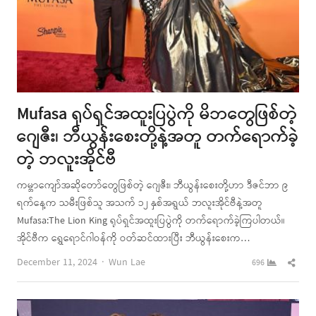
Mufasa ရုပ်ရှင်အထူးပြပွဲကို မိဘတွေဖြစ်တဲ့
ဂျေဇီး၊ ဘီယွန်းစေးတို့နဲ့အတူ တက်ရောက်ခဲ့
တဲ့ ဘလူးအိုင်ဗီ
ကမ္ဘာကျော်အဆိုတော်တွေဖြစ်တဲ့ ဂျေဇီး၊ ဘီယွန်းစေးတို့ဟာ ဒီဇင်ဘာ ၉
ရက်နေ့က သမီးဖြစ်သူ အသက် ၁၂ နှစ်အရွယ် ဘလူးအိုင်ဗီနဲ့အတူ
Mufasa:The Lion King ရုပ်ရှင်အထူးပြပွဲကို တက်ရောက်ခဲ့ကြပါတယ်။
အိုင်ဗီက ရွှေရောင်ဂါဝန်ကို ဝတ်ဆင်ထားပြီး ဘီယွန်းစေးက…
Author
Shar
December 11, 2024
Wun Lae
696
this
post