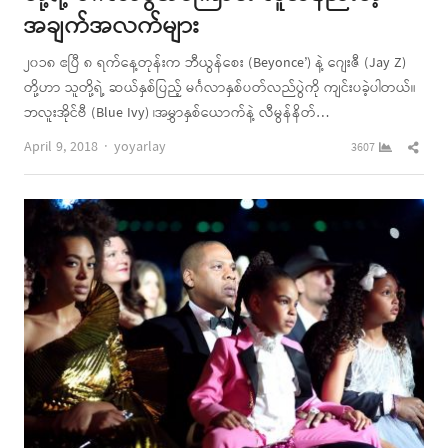
အချက်အလက်များ
၂၀၁၈ ဧပြီ ၈ ရက်နေ့တုန်းက ဘီယွန်စေး (Beyonce’) နဲ့ ဂျေးဇီ (Jay Z)
တို့ဟာ သူတို့ရဲ့ ဆယ်နှစ်ပြည့် မင်္ဂလာနှစ်ပတ်လည်ပွဲကို ကျင်းပခဲ့ပါတယ်။
ဘလူးအိုင်ဗီ (Blue Ivy) ၊အမွှာနှစ်ယောက်နဲ့ လီမွန်နိတ်…
Author
Shar
April 9, 2018
yoyarlay
3607
this
post