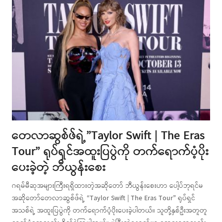
တေလာဆွစ်ဖ်ရဲ့”Taylor Swift | The Eras
Tour” ရုပ်ရှင်အထူးပြပွဲကို တက်ရောက်ပံ့ပိုး
ပေးခဲ့တဲ့ ဘီယွန်းစေး
ဂရမ်မီဆုအများကြီးရရှိထားတဲ့အဆိုတော် ဘီယွန်းစေးဟာ ပေါ့ပ်ဘုရင်မ
အဆိုတော်တေလာဆွစ်ဖ်ရဲ့ “Taylor Swift | The Eras Tour” ရုပ်ရှင်
အသစ်ရဲ့ အထူးပြပွဲကို တက်ရောက်ပံ့ပိုးပေးခဲ့ပါတယ်။ သူတို့နှစ်ဦးအတူတူ