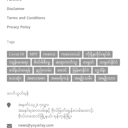
Disclaimer
Terms and Conditions
Privacy Policy
Tags
Covid-19
MPT
ကလေး
ကလေးငယ်
ကိုရိုနာဗိုင်းရပ်စ်
ကျန်းမာရေး
စိတ်ဖိစီးမှု
ဆရာကင်္ကသူ
တရုတ်
တရုတ်နိုင်ငံ
ဒေါ်နယ်ထရမ့်
နည်းလမ်း
ဗေဒင်
မြန်မာနိုင်ငံ
လှူဒါန်း
သေဆုံး
အစားအစာ
အမေရိကန်
အမျိုးသမီး
အမျိုးသား
ဆက်သွယ်ရန်
အမှတ်(၁၃၂)၊ ၇လွှာ၊
အနော်ရထာလမ်းနှင့် ဗိုလ်မြတ်ထွန်းလမ်းထောင့်၊
ဗိုလ်တထောင်မြို့နယ်၊ ရန်ကုန်မြို့။
news@yoyarlay.com