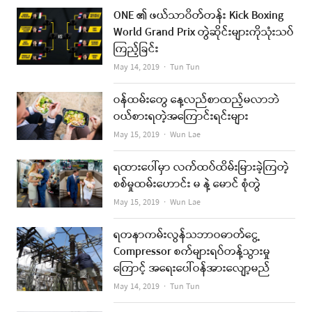
ONE ၏ ဖယ်သာဝိတ်တန်း Kick Boxing
World Grand Prix တွဲဆိုင်းများကိုသုံးသပ်
ကြည့်ခြင်း
Author
May 14, 2019
Tun Tun
ဝန်ထမ်းတွေ နေ့လည်စာထည့်မလာဘဲ
ဝယ်စားရတဲ့အကြောင်းရင်းများ
Author
May 15, 2019
Wun Lae
ရထားပေါ်မှာ လက်ထပ်ထိမ်းမြားခဲ့ကြတဲ့
စစ်မှုထမ်းဟောင်း မ နဲ့ မောင် စုံတွဲ
Author
May 15, 2019
Wun Lae
ရတနာကမ်းလွန်သဘာဝဓာတ်ငွေ့
Compressor စက်များရပ်တန့်သွားမှု
ကြောင့် အရေးပေါ်ဝန်အားလျော့မည်
Author
May 14, 2019
Tun Tun