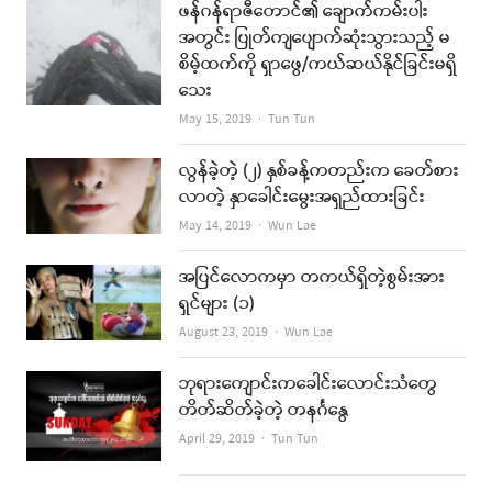
ဖန်ဂန်ရာဇီတောင်၏ ချောက်ကမ်းပါး
အတွင်း ပြုတ်ကျပျောက်ဆုံးသွားသည့် မ
စိမ့်ထက်ကို ရှာဖွေ/ကယ်ဆယ်နိုင်ခြင်းမရှိ
သေး
Author
May 15, 2019
Tun Tun
လွန်ခဲ့တဲ့ (၂) နှစ်ခန့်ကတည်းက ခေတ်စား
လာတဲ့ နှာခေါင်းမွေးအရှည်ထားခြင်း
Author
May 14, 2019
Wun Lae
အပြင်လောကမှာ တကယ်ရှိတဲ့စွမ်းအား
ရှင်များ (၁)
Author
August 23, 2019
Wun Lae
ဘုရားကျောင်းကခေါင်းလောင်းသံတွေ
တိတ်ဆိတ်ခဲ့တဲ့ တနင်္ဂနွေ
Author
April 29, 2019
Tun Tun