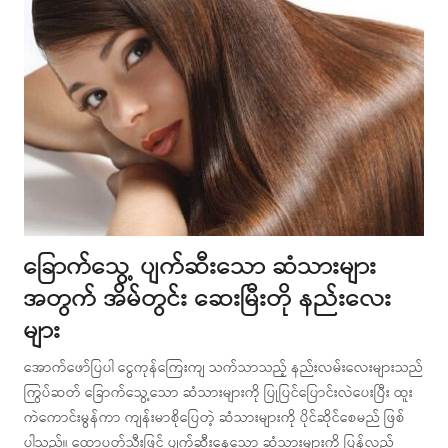
ခြောက်သွေ့ ပျက်ဆီးသော ဆံသားများ
အတွက် အိမ်တွင်း ဆေးမြီးတို နည်းလေး
များ
အောက်ဖော်ပြပါ ငွေကုန်ကြေးကျ သက်သာသည့် နည်းလမ်းလေးများသည်
ကြွပ်ဆတ် ခြောက်သွေ့သော ဆံသားများကို ပြုပြင်ပြောင်းလဲပေးပြီး ထူး
ကဲကောင်းမွန်ကာ ကျန်းမာစိုပြေတဲ့ ဆံသားများကို ပိုင်ဆိုင်စေမည် ဖြစ်
ပါသည်။ ထောပတ်သီးဖြင့် ပျက်ဆီးနေသော ဆံသားများကို ပြန်လည်