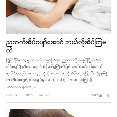
ညဘက်အိပ်ပျော်အောင် ဘယ်လိုအိပ်ကြမ
လဲ
ပြိုင်ဆိုင်မှုတွေများလာတဲ့ ကမ္ဘာကြီးမှာ ညဘက်ကို နှစ်နှစ်ခြိုက်ခြိုက်
အိပ်ပျော်ဖို့ ဆိုတာ နေ့စဉ် စိန်ခေါ်မှုကြီးလိုဖြစ်လာပါတယ်။ ဒါပေမယ့်
မျက်စိအကျင့်၊ ဝမ်းအချင့် ဆိုတဲ့ စကားအရဆို အိပ်ရေးဝဖို့နဲ့ အိပ်ချိန်မှန်ဖို့
က ကိုယ်တွေရဲ့ ထိန်းချုပ်မှုအောက်မှာပဲ ရှိပါတယ်။ ဒါကြောင့်
သဘာဝတရားအရ…
Author
Shar
October 23, 2020
Tun Tun
7537
this
post