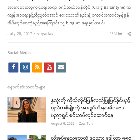
အားကစားလေ့ကျင့်ရေးဆရာ ခရစ်ဘယ်လန်တိုင် (Craig Ballantyne) က
ကျန်းမာရေးနှင့်ညီညွတ်အောင် စားသောက်နည်းနဲ့ ကောင်းကောင်းမွန်မွန်
အိပ်ပျော်စေတဲ့နည်းအကြောင်း သူ့ blog မှာ ရေးခဲ့ပါတယ်။
Author
Shar
July 25, 2017
yoyarlay
3628
this
post
Social Media
f
i
r
y
e
a
n
s
o
m
c
s
s
u
a
နောက်ဆုံးသတင်းများ
e
t
t
i
နှလုံးကို ကိုယ်တိုင်ပြန်လည်ပြုပြင်နိုင်မည့်
b
a
u
l
ဂျယ်တစ်မျိုးကို အာဂျင်တီးနားဇီဝဗေဒ
ပညာရှင် စမ်းသပ်လုပ်ဆောင်နေ
o
g
b
Author
August 6, 2026
Zaw Tun
o
r
e
k
a
လိုအပ်နေသူတွေထံ ငွေသား ဒေါ်လာ ၅၅၀