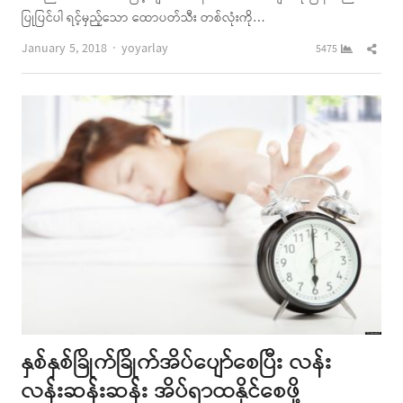
ပြုပြင်ပါ ရင့်မှည့်သော ထောပတ်သီး တစ်လုံးကို…
Author
Shar
January 5, 2018
yoyarlay
5475
this
post
နှစ်နှစ်ခြိုက်ခြိုက်အိပ်ပျော်စေပြီး လန်း
လန်းဆန်းဆန်း အိပ်ရာထနိုင်စေဖို့