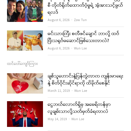
စီ တိုက်ရိုက်ထောက်ပံ့မှုရဲ့ အံ့အားသင့်ဖွယ်
m
ရလဒ်
Author
August 6, 2026
Zaw Tun
မင်းသားကြီး စတီဖင်ချောင် ဘာလို့ ထပ်
ပြီးသရုပ်မဆောင်ဖြစ်သေးတာလဲ?
Author
August 6, 2026
Wun Lae
ထင်ပေါ်ကျော်ကြား
ချစ်သူဟောင်းနဲ့ပြန်တွဲတာက ကျန်းမာရေး
နဲ့ စိတ်ပိုင်းဆိုင်ရာကို ထိခိုက်စေနိုင်
Author
March 11, 2019
Wun Lae
ငွေဘယ်လောက်ရှိမှ အမေရိကန်မှာ
လူချမ်းသာလို့သတ်မှတ်ခံရတာလဲ
Author
May 14, 2019
Wun Lae