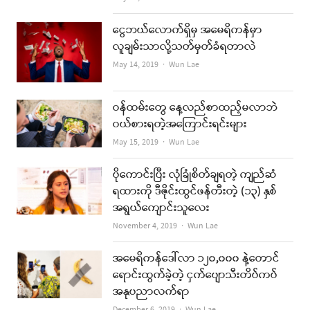
ငွေဘယ်လောက်ရှိမှ အမေရိကန်မှာ
လူချမ်းသာလို့သတ်မှတ်ခံရတာလဲ
Author
May 14, 2019
Wun Lae
ဝန်ထမ်းတွေ နေ့လည်စာထည့်မလာဘဲ
ဝယ်စားရတဲ့အကြောင်းရင်းများ
Author
May 15, 2019
Wun Lae
ပိုကောင်းပြီး လုံခြုံစိတ်ချရတဲ့ ကျည်ဆံ
ရထားကို ဒီဇိုင်းထွင်ဖန်တီးတဲ့ (၁၃) နှစ်
အရွယ်ကျောင်းသူလေး
Author
November 4, 2019
Wun Lae
အမေရိကန်ဒေါ်လာ ၁၂၀,၀၀၀ နဲ့တောင်
ရောင်းထွက်ခဲ့တဲ့ ငှက်ပျောသီးတိပ်ကပ်
အနုပညာလက်ရာ
Author