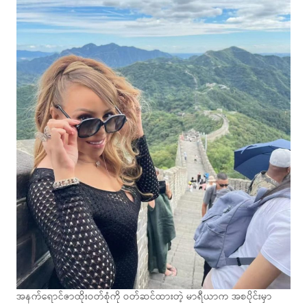
အနက်ရောင်ဇာထိုးဝတ်စုံကို ဝတ်ဆင်ထားတဲ့ မာရီယာက အစပိုင်းမှာ