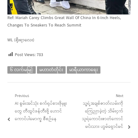
Ref: Mariah Carey Climbs Great Wall Of China In 6-Inch Heels,
Changes To Sneakers To Reach Summit
WL (ရိုးရာလေး)
Post Views:
783
၆ လက်မမြင့်
မဟာတံတိုင်း
မာရီယာကာရေး
Post
Previous
Next
Previous
Next
AI စွမ်းအင်သုံး စက်ရုပ်စားဖိုမှူး
သူ့ရဲ့အချစ်ဇာတ်လမ်းကို
navigation
post:
post:
တွေ တီထွင်ဖန်တီးဖို့ ဟောင်
ကြေညာခဲ့တဲ့ သိမ်းငှက်
ကောင်ပါမောက္ခ စီစဉ်နေ
သူရဲကောင်းဇာတ်ကောင်
မင်းသား ဟွမ်ရှောင်မင်