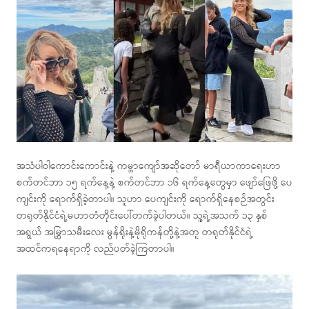
အသံပါဝါကောင်းကောင်းနဲ့ ကမ္ဘာကျော်အဆိုတော် မာရီယာကာရေးဟာ
စက်တင်ဘာ ၁၅ ရက်နေ့နဲ့ စက်တင်ဘာ ၁၆ ရက်နေ့တွေမှာ ဖျော်ဖြေဖို့ ပေ
ကျင်းကို ရောက်ရှိခဲ့တာပါ။ သူဟာ ပေကျင်းကို ရောက်ရှိနေစဉ်အတွင်း
တရုတ်နိုင်ငံရဲ့မဟာတံတိုင်းပေါ်တက်ခဲ့ပါတယ်။ သူ့ရဲ့အသက် ၁၃ နှစ်
အရွယ် အမြွှာသမီးလေး မွန်ရိုးနဲ့မိုရိုကန်တို့နဲ့အတူ တရုတ်နိုင်ငံရဲ့
အထင်ကရနေရာကို လည်ပတ်ခဲ့ကြတာပါ။