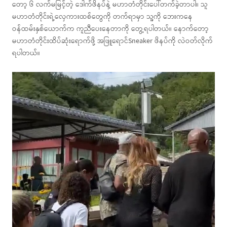
တော့ ၆ လက်မမြင့်တဲ့ ဒေါက်ဖိနပ်နဲ့ မဟာတံတိုင်းပေါ်တက်ခဲ့တာပါ။ သူ
မဟာတံတိုင်းရဲ့လှေကားထစ်တွေကို တက်ရာမှာ သူ့ကို ဘေးကနေ
ဝန်ထမ်းနှစ်ယောက်က ကူညီပေးနေတာကို တွေ့ရပါတယ်။ နောက်တော့
မဟာတံတိုင်းထိပ်ဆုံးရောက်ဖို့ အဖြူရောင်Sneaker ဖိနပ်ကို လဲဝတ်လိုက်
ရပါတယ်။