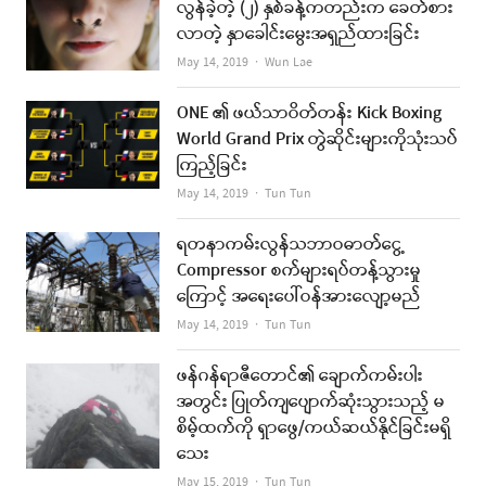
လွန်ခဲ့တဲ့ (၂) နှစ်ခန့်ကတည်းက ခေတ်စား
လာတဲ့ နှာခေါင်းမွေးအရှည်ထားခြင်း
Author
May 14, 2019
Wun Lae
ONE ၏ ဖယ်သာဝိတ်တန်း Kick Boxing
World Grand Prix တွဲဆိုင်းများကိုသုံးသပ်
ကြည့်ခြင်း
Author
May 14, 2019
Tun Tun
ရတနာကမ်းလွန်သဘာဝဓာတ်ငွေ့
Compressor စက်များရပ်တန့်သွားမှု
ကြောင့် အရေးပေါ်ဝန်အားလျော့မည်
Author
May 14, 2019
Tun Tun
ဖန်ဂန်ရာဇီတောင်၏ ချောက်ကမ်းပါး
အတွင်း ပြုတ်ကျပျောက်ဆုံးသွားသည့် မ
စိမ့်ထက်ကို ရှာဖွေ/ကယ်ဆယ်နိုင်ခြင်းမရှိ
သေး
Author
May 15, 2019
Tun Tun