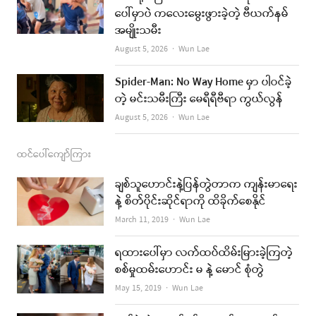
k
a
ပေါ်မှာပဲ ကလေးမွေးဖွားခဲ့တဲ့ ဗီယက်နမ်
အမျိုးသမီး
m
Author
August 5, 2026
Wun Lae
Spider-Man: No Way Home မှာ ပါဝင်ခဲ့
တဲ့ မင်းသမီးကြီး မေရီရီဗီရာ ကွယ်လွန်
Author
August 5, 2026
Wun Lae
ထင်ပေါ်ကျော်ကြား
ချစ်သူဟောင်းနဲ့ပြန်တွဲတာက ကျန်းမာရေး
နဲ့ စိတ်ပိုင်းဆိုင်ရာကို ထိခိုက်စေနိုင်
Author
March 11, 2019
Wun Lae
ရထားပေါ်မှာ လက်ထပ်ထိမ်းမြားခဲ့ကြတဲ့
စစ်မှုထမ်းဟောင်း မ နဲ့ မောင် စုံတွဲ
Author
May 15, 2019
Wun Lae