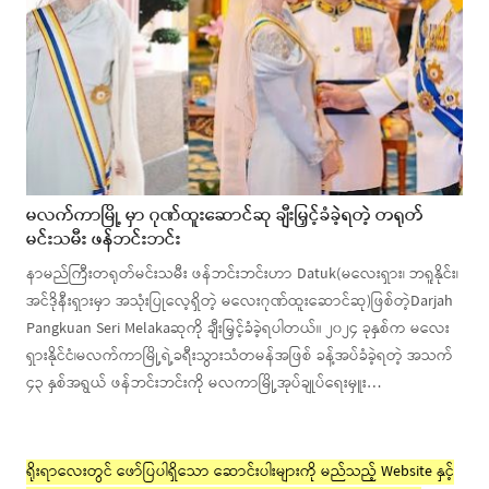
မလက်ကာမြို့ မှာ ဂုဏ်ထူးဆောင်ဆု ချီးမြှင့်ခံခဲ့ရတဲ့ တရုတ်
မင်းသမီး ဖန်ဘင်းဘင်း
နာမည်ကြီးတရုတ်မင်းသမီး ဖန်ဘင်းဘင်းဟာ Datuk(မလေးရှား၊ ဘရူနိုင်း၊
အင်ဒိုနီးရှားမှာ အသုံးပြုလေ့ရှိတဲ့ မလေးဂုဏ်ထူးဆောင်ဆု)ဖြစ်တဲ့Darjah
Pangkuan Seri Melakaဆုကို ချီးမြှင့်ခံခဲ့ရပါတယ်။ ၂၀၂၄ ခုနှစ်က မလေး
ရှားနိုင်ငံ၊မလက်ကာမြို့ရဲ့ခရီးသွားသံတမန်အဖြစ် ခန့်အပ်ခံခဲ့ရတဲ့ အသက်
၄၃ နှစ်အရွယ် ဖန်ဘင်းဘင်းကို မလကာမြို့အုပ်ချုပ်ရေးမှူး…
ရိုးရာလေးတွင် ဖော်ပြပါရှိသော ဆောင်းပါးများကို မည်သည့် Website နှင့်