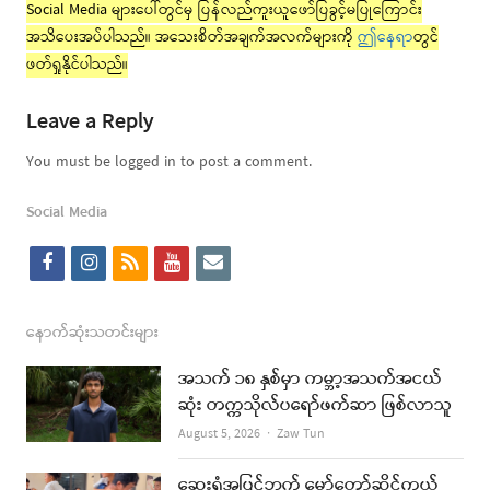
Social Media များပေါ်တွင်မှ ပြန်လည်ကူးယူဖော်ပြခွင့်မပြုကြောင်း
အသိပေးအပ်ပါသည်။ အသေးစိတ်အချက်အလက်များကို
ဤနေရာ
တွင်
ဖတ်ရှုနိုင်ပါသည်။
Leave a Reply
You must be logged in to post a comment.
Social Media
f
i
r
y
e
a
n
s
o
m
c
s
s
u
a
နောက်ဆုံးသတင်းများ
e
t
t
i
အသက် ၁၈ နှစ်မှာ ကမ္ဘာ့အသက်အငယ်
b
a
u
l
ဆုံး တက္ကသိုလ်ပရော်ဖက်ဆာ ဖြစ်လာသူ
o
g
b
Author
August 5, 2026
Zaw Tun
o
r
e
ဆေးရုံအပြင်ဘက် မော်တော်ဆိုင်ကယ်