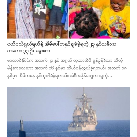
ငယ်ငယ်ရွယ်ရွယ်နဲ့ အိမ်ပေါ်ကနှင်ချခံခဲ့ရတဲ့ ၂၃ နှစ်သမီးက
ကလေး ၃၃ ဉီး မွေးစား
မာလာဝီနိုင်ငံက အသက် ၂၃ နှစ် အရွယ် တူဆာအီဝီ မွန်ခွန်ဒီယာ ဆိုတဲ့
မိန်းကလေးဟာ အသက် ၁၆ နှစ်မှာ ကိုယ်ဝန်လွယ်ခဲ့ရတယ်။ အသက် ၁၈
နှစ်မှာ အိမ်ကနေ နှင်ထုတ်ခံခဲ့ရတယ်။ အဲဒီအချိန်တွေက သူ့ကို…