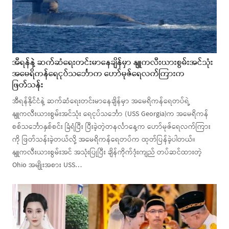
အီရန်နဲ့ ဆက်ဆံရေးတင်းမာနေချိန်မှာ နျူကလီးယားစွမ်းအင်သုံး
အမေရိကန်ရေငုပ်သင်္ဘောက ဟော်မုဇ်ရေလက်ကြားက
ဖြတ်သန်း
အီရန်နိုင်ငံနဲ့ ဆက်ဆံရေးတင်းမာနေချိန်မှာ အမေရိကန်ရေတပ်ရဲ့
နျူကလီးယားစွမ်းအင်သုံး ရေငုပ်သင်္ဘော (USS Georgia)က အမေရိကန်
စစ်သင်္ဘောနှစ်စင်း ခြံရံပြီး ပြီးခဲ့တဲ့တနင်္လာနေ့က ဟော်မုဇ်ရေလက်ကြား
ကို ဖြတ်သန်းခဲ့တယ်လို့ အမေရိကန်ရေတပ်က ထုတ်ပြန်ခဲ့ပါတယ်။
နျူကလီးယားစွမ်းအင် အသုံးပြုပြီး ချိန်ကိုက်ဒုံးကျည် တပ်ဆင်ထားတဲ့
Ohio အမျိုးအစား USS…