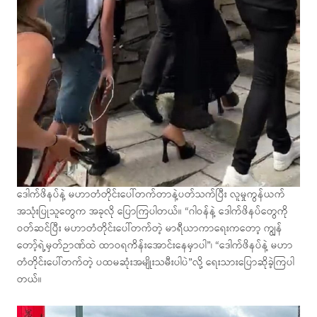
ဒေါက်ဖိနပ်နဲ့ မဟာတံတိုင်းပေါ်တက်တာနဲ့ပတ်သက်ပြီး လူမှုကွန်ယက်
အသုံးပြုသူတွေက အခုလို ပြောကြပါတယ်။ “ဂါဝန်နဲ့ ဒေါက်ဖိနပ်တွေကို
ဝတ်ဆင်ပြီး မဟာတံတိုင်းပေါ်တက်တဲ့ မာရီယာကာရေးကတော့ ကျွန်
တော့်ရဲ့မှတ်ဉာဏ်ထဲ ထာဝရကိန်းအောင်းနေမှာပါ”၊ “ဒေါက်ဖိနပ်နဲ့ မဟာ
တံတိုင်းပေါ်တက်တဲ့ ပထမဆုံးအမျိုးသမီးပါပဲ”လို့ ရေးသားပြောဆိုခဲ့ကြပါ
တယ်။