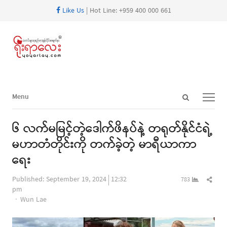
Like Us
| Hot Line: +959 400 000 661
Open
Menu
Menu
search
panel
၆ လက်မမြင့်တဲ့ဒေါက်ဖိနပ်နဲ့ တရုတ်နိုင်ငံရဲ့
မဟာတံတိုင်းကို တက်ခဲ့တဲ့ မာရီယာကာ
ရေး
Shar
Published:
September 19, 2024
12:32
783
this
pm
Author
post
Wun Lae