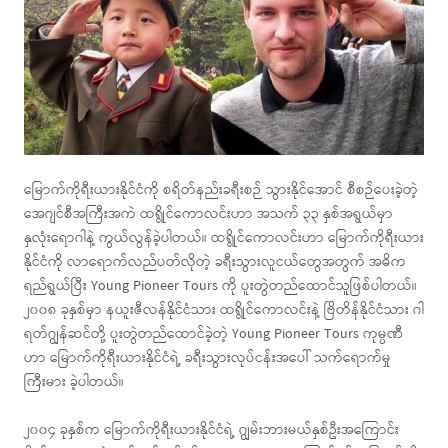
မြောက်ကိုရီးယားနိုင်ငံကို စရိတ်နည်းခရီးစဉ် သွားနိုင်အောင် စီစဉ်ပေးခဲ့တဲ့
အေဂျင်စီအကြီးအကဲ ထရွိုင်ကောလင်းဟာ အသက် ၃၃ နှစ်အရွယ်မှာ
နှလုံးရောဂါနဲ့ ကွယ်လွန်ခဲ့ပါတယ်။ ထရွိုင်ကောလင်းဟာ မြောက်ကိုရီးယား
နိုင်ငံကို လာရောက်လည်ပတ်လိုတဲ့ ခရီးသွားလူငယ်တွေအတွက် အဓိက
ရည်ရွယ်ပြီး Young Pioneer Tours ကို ပူးတွဲတည်ထောင်သူဖြစ်ပါတယ်။
၂၀၀၈ ခုနှစ်မှာ နယူးဇီလန်နိုင်ငံသား ထရွိုင်ကောလင်းနဲ့ ဗြိတိန်နိုင်ငံသား ဂါ
ရတ်ဂျွန်ဆင်တို့ ပူးတွဲတည်ထောင်ခဲ့တဲ့ Young Pioneer Tours ကုမ္ပဏီ
ဟာ မြောက်ကိုရီးယားနိုင်ငံရဲ့ ခရီးသွားလုပ်ငန်းအပေါ် သက်ရောက်မှု
ကြီးမား ခဲ့ပါတယ်။
၂၀၀၄ ခုနှစ်က မြောက်ကိုရီးယားနိုင်ငံရဲ့ ဂျွမ်းဘားမယ်နှစ်ဦးအကြောင်း