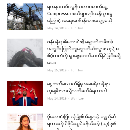
ရတနာကမ်းလွန်သဘာဝဓာတ်ငွေ့
Compressor စက်များရပ်တန့်သွားမှု
ကြောင့် အရေးပေါ်ဝန်အားလျော့မည်
Author
May 14, 2019
Tun Tun
ဖန်ဂန်ရာဇီတောင်၏ ချောက်ကမ်းပါး
အတွင်း ပြုတ်ကျပျောက်ဆုံးသွားသည့် မ
စိမ့်ထက်ကို ရှာဖွေ/ကယ်ဆယ်နိုင်ခြင်းမရှိ
သေး
Author
May 15, 2019
Tun Tun
ငွေဘယ်လောက်ရှိမှ အမေရိကန်မှာ
လူချမ်းသာလို့သတ်မှတ်ခံရတာလဲ
Author
May 14, 2019
Wun Lae
ပိုကောင်းပြီး လုံခြုံစိတ်ချရတဲ့ ကျည်ဆံ
ရထားကို ဒီဇိုင်းထွင်ဖန်တီးတဲ့ (၁၃) နှစ်