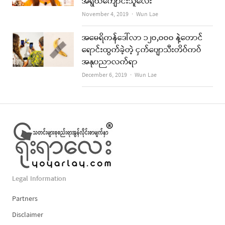
အရွယ်ကျောင်းသူလေး
Author
November 4, 2019
Wun Lae
အမေရိကန်ဒေါ်လာ ၁၂၀,၀၀၀ နဲ့တောင်
ရောင်းထွက်ခဲ့တဲ့ ငှက်ပျောသီးတိပ်ကပ်
အနုပညာလက်ရာ
Author
December 6, 2019
Wun Lae
Legal Information
Partners
Disclaimer