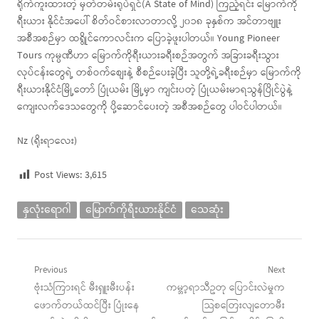
ရိုက်ကူးထားတဲ့ မှတ်တမ်းရုပ်ရှင်(A State of Mind) ကြည့်ရင်း မြောက်ကို
ရီးယား နိုင်ငံအပေါ် စိတ်ဝင်စားလာတာလို့ ၂၀၁၈ ခုနှစ်က အင်တာဗျူး
အစီအစဉ်မှာ ထရွိုင်ကောလင်းက ပြောခဲ့ဖူးပါတယ်။ Young Pioneer
Tours ကုမ္ပဏီဟာ မြောက်ကိုရီးယားခရီးစဉ်အတွက် အခြားခရီးသွား
လုပ်ငန်းတွေရဲ့ တစ်ဝက်စျေးနဲ့ စီစဉ်ပေးခဲ့ပြီး သူတို့ရဲ့ခရီးစဉ်မှာ မြောက်ကို
ရီးယားနိုင်ငံမြို့တော် ပြုံယမ်း မြို့မှာ ကျင်းပတဲ့ ပြုံယမ်းမာရသွန်ပြိုင်ပွဲနဲ့
ကျေးလက်ဒေသတွေကို ပို့ဆောင်ပေးတဲ့ အစီအစဉ်တွေ ပါဝင်ပါတယ်။
Nz (ရိုးရာလေး)
Post Views:
3,615
နှလုံးရောဂါ
မြောက်ကိုရီးယားနိုင်ငံ
သေဆုံး
Post
Previous
Next
Previous
Next
ဗုံးသံကြားရင် မီးရှူးမီးပန်း
ကမ္ဘာ့ရာသီဥတု ပြောင်းလဲမှုက
navigation
post:
post:
ဖောက်တယ်ထင်ပြီး ပြုံးနေ
သြစတြေးလျတောမီး