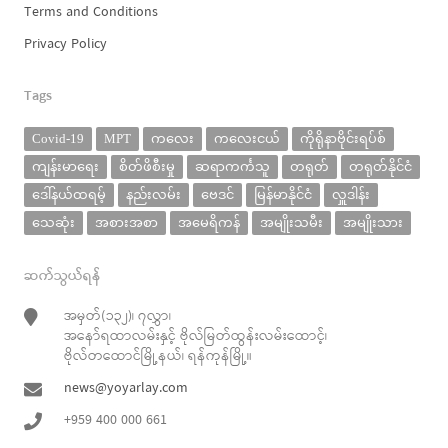
Terms and Conditions
Privacy Policy
Tags
Covid-19
MPT
ကလေး
ကလေးငယ်
ကိုရိုနာဗိုင်းရပ်စ်
ကျန်းမာရေး
စိတ်ဖိစီးမှု
ဆရာကင်္ကသူ
တရုတ်
တရုတ်နိုင်ငံ
ဒေါ်နယ်ထရမ့်
နည်းလမ်း
ဗေဒင်
မြန်မာနိုင်ငံ
လှူဒါန်း
သေဆုံး
အစားအစာ
အမေရိကန်
အမျိုးသမီး
အမျိုးသား
ဆက်သွယ်ရန်
အမှတ်(၁၃၂)၊ ၇လွှာ၊
အနော်ရထာလမ်းနှင့် ဗိုလ်မြတ်ထွန်းလမ်းထောင့်၊
ဗိုလ်တထောင်မြို့နယ်၊ ရန်ကုန်မြို့။
news@yoyarlay.com
+959 400 000 661