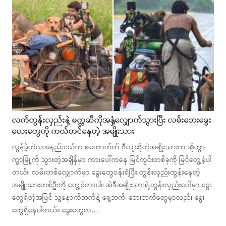
လက်တွန်းလှည်းနဲ့ မက္ကဆီကိုအနှံ့လျှောက်သွားပြီး လမ်းဘေးခွေး
လေးတွေကို ကယ်တင်နေတဲ့ အမျိုးသား
လွန်ခဲ့တဲ့လအနည်းငယ်က စတောက်တ် ဝီလျံဆိုတဲ့အမျိုးသားက အိုဟွာ
ကွာမြို့ကို သွားတဲ့အချိန်မှာ ကားပေါ်ကနေ မြင်ကွင်းတစ်ခုကို မြင်တွေ့ခဲ့ပါ
တယ်။ လမ်းတစ်လျှောက်မှာ ခွေးတွေဝန်းရံပြီး တွန်းလှည်းတွန်းနေတဲ့
အမျိုးသားတစ်ဦးကို တွေ့ခဲ့တာပါ။ အဲဒီအမျိုးသားရဲ့တွန်းလှည်းပေါ်မှာ ခွေး
တွေရှိတဲ့အပြင် သူ့နောက်ဘက်နဲ့ ရှေ့ဘက်၊ ဘေးဘက်တွေမှာလည်း ခွေး
တွေရှိနေပါတယ်။ ခွေးတွေက…