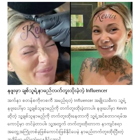
နဖူးမှာ ချစ်သူရဲ့နာမည်တက်တူးထိုးခဲ့တဲ့ Influencer
အက်နာ စတန်စကိုဗာစကီ အမည်ရတဲ့ Influencer အမျိုးသမီးက သူ့ရဲ့
နဖူးပေါ်မှာ သူ့ချစ်သူနာမည်ကို တက်တူးထိုးခဲ့တာပါ။ နဖူးပေါ်မှာ Kevin
ဆိုတဲ့ သူ့ချစ်သူနာမည်ကို တက်တူးထိုးနေတာကို သူ့ရဲ့အင်စတာဂရမ်အ
ကောင့်မှာ တင်ခဲ့တာပါ။ သူ့အတွက် တက်တူးထိုးတာက နာကျင်စရာ
အတွေ့အကြုံတစ်ခုဖြစ်ကောင်းဖြစ်နိုင်ပေမဲ့ နာမည်တက်တူးထိုးပြီးတဲ့
အချိန်မှာ မပြုံးဘဲမနေနိုင်အောင်…