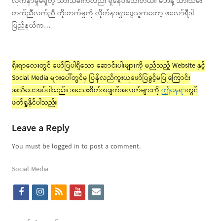
လိုက်နာမှုမရှိတဲ့ သားသမီးကလည်း ရှိနေပါသေးတယ်။ မိဘနဲ့ သားသမီး
တက်ညီလက်ညီ တိုးတက်မှုကို လိုက်နာရှာဖွေသူကတော့ ဖလော်ရီဒါ
ပြည်နယ်က…
ရိုးရာလေးတွင် ဖော်ပြပါရှိသော ဆောင်းပါးများကို မည်သည့် Website နှင့်
Social Media များပေါ်တွင်မှ ပြန်လည်ကူးယူဖော်ပြခွင့်မပြုကြောင်း
အသိပေးအပ်ပါသည်။ အသေးစိတ်အချက်အလက်များကို
ဤနေရာ
တွင်
ဖတ်ရှုနိုင်ပါသည်။
Leave a Reply
You must be logged in to post a comment.
Social Media
f
i
r
y
e
a
n
s
o
m