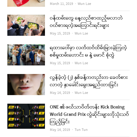
Author
March 11, 2019
Wun Lae
ဝန်ထမ်းတွေ နေ့လည်စာထည့်မလာဘဲ
ဝယ်စားရတဲ့အကြောင်းရင်းများ
Author
May 15, 2019
Wun Lae
ရထားပေါ်မှာ လက်ထပ်ထိမ်းမြားခဲ့ကြတဲ့
စစ်မှုထမ်းဟောင်း မ နဲ့ မောင် စုံတွဲ
Author
May 15, 2019
Wun Lae
လွန်ခဲ့တဲ့ (၂) နှစ်ခန့်ကတည်းက ခေတ်စား
လာတဲ့ နှာခေါင်းမွေးအရှည်ထားခြင်း
Author
May 14, 2019
Wun Lae
ONE ၏ ဖယ်သာဝိတ်တန်း Kick Boxing
World Grand Prix တွဲဆိုင်းများကိုသုံးသပ်
ကြည့်ခြင်း
Author
May 14, 2019
Tun Tun