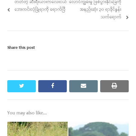
တတ်တဲ့ ဆီးရီးယားကလေးငယ်
လောင်ကျွမ်းမှု ဖြစ်ပွားနိုင်ခြေကို
ဘေးကင်းလုံခြုံရာကို ရောက်ပြီ
အနည်းဆုံး ၃၀ ရာခိုင်နှုန်း
သက်ရောက်
Share this post
twitter
facebook
email
print
You may also like...