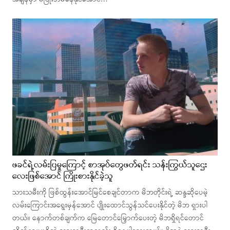
ဖခင်ရဲ့လမ်းပြမှုကြောင့် စာအုပ်တွေဖတ်ရင်း သန်းကြွယ်သူဌေး
လေးဖြစ်အောင် ကြိုးစားနိုင်ခဲ့သူ
သားသမီးကို ဖြစ်ထွန်းအောင်မြင်စေချင်တာက မိဘတိုင်းရဲ့ ဆန္ဒဆိုပေမဲ့
လမ်းကြောင်းအရွေးမှန်အောင် ပျိုးထောင်သွန်သင်ပေးနိုင်တဲ့ မိဘ ရှားပါ
တယ်။ နောက်တစ်ချက်က မြေတောင်မြှောက်ပေးတဲ့ မိဘရှိရင်တောင်