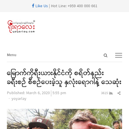
Like Us
| Hot Line: +959 400 000 661
Open
Menu
Menu
search
panel
မြောက်ကိုရီးယားနိုင်ငံကို စရိတ်နည်း
ခရီးစဉ် စီစဉ်ပေးခဲ့သူ နှလုံးရောဂါနဲ့ သေဆုံး
Shar
Published:
March 6, 2020
5:55 pm
3615
Author
this
yoyarlay
post