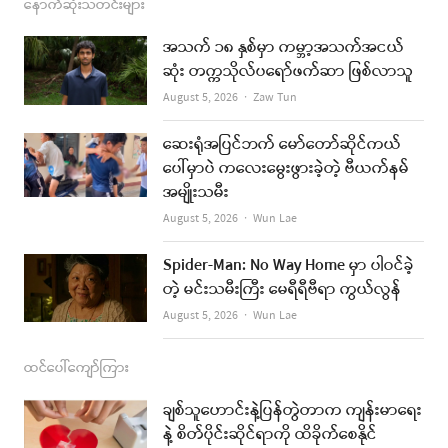
c
s
s
u
a
နောက်ဆုံးသတင်းများ
e
t
t
i
အသက် ၁၈ နှစ်မှာ ကမ္ဘာ့အသက်အငယ်
b
a
u
l
ဆုံး တက္ကသိုလ်ပရော်ဖက်ဆာ ဖြစ်လာသူ
o
g
b
Author
August 5, 2026
Zaw Tun
o
r
e
ဆေးရုံအပြင်ဘက် မော်တော်ဆိုင်ကယ်
k
a
ပေါ်မှာပဲ ကလေးမွေးဖွားခဲ့တဲ့ ဗီယက်နမ်
အမျိုးသမီး
m
Author
August 5, 2026
Wun Lae
Spider-Man: No Way Home မှာ ပါဝင်ခဲ့
တဲ့ မင်းသမီးကြီး မေရီရီဗီရာ ကွယ်လွန်
Author
August 5, 2026
Wun Lae
ထင်ပေါ်ကျော်ကြား
ချစ်သူဟောင်းနဲ့ပြန်တွဲတာက ကျန်းမာရေး
နဲ့ စိတ်ပိုင်းဆိုင်ရာကို ထိခိုက်စေနိုင်