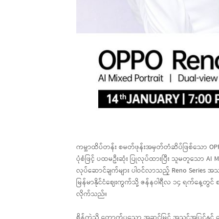
ကမ္ဘာထိပ်တန်း စမတ်ဖုန်းအမှတ်တံဆိပ်ဖြစ်သော OP
ပုံစံဖြင့် ပထမဦးဆုံး ပြုလုပ်ထားပြီး သူမတူသော AI Mi
လုပ်ဆောင်ချက်များ ပါဝင်လာသည့် Reno Series အသစ
မြန်မာနိုင်ငံဈေးကွက်သို့ ဇန်နဝါရီလ ၁၄ ရက်နေ့
လိုက်သည်။
စိန်ကဲ့သို့ တောက်ပသော အဆင့်မြင့် အသွင်အပြင်နှင့်