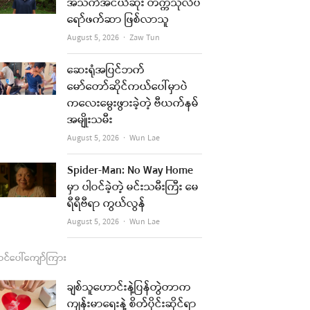
b
a
u
l
အသက်အငယ်ဆုံး တက္ကသိုလ်ပ
ရော်ဖက်ဆာ ဖြစ်လာသူ
o
g
b
Author
August 5, 2026
Zaw Tun
o
r
e
k
a
ဆေးရုံအပြင်ဘက်
မော်တော်ဆိုင်ကယ်ပေါ်မှာပဲ
m
ကလေးမွေးဖွားခဲ့တဲ့ ဗီယက်နမ်
အမျိုးသမီး
Author
August 5, 2026
Wun Lae
Spider-Man: No Way Home
မှာ ပါဝင်ခဲ့တဲ့ မင်းသမီးကြီး မေ
ရီရီဗီရာ ကွယ်လွန်
Author
August 5, 2026
Wun Lae
င်ပေါ်ကျော်ကြား
ချစ်သူဟောင်းနဲ့ပြန်တွဲတာက
ကျန်းမာရေးနဲ့ စိတ်ပိုင်းဆိုင်ရာ