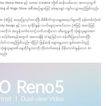
 Zuko၊ Meow Meow နှင့် Junior Creative တို့၏ ဆန်းသစ်သော အကလှကွက်
 King ၏ Magic Show အစီအစဉ်များဖြင့် ခမ်းနားစွာ ကျင်းပသွားမည်ဖြစ်သည်။
ံစံဖြင့် အထူးပြုလုပ်ထားပြီး မိမိစိတ်ကူးသမျှအရောင်များကို ဖုန်းတစ်လုံးထဲ
ody Design နှင့် ၁၀၀ ရာခိုင်နှုန်း လက်ဗွေရာမထင်သော ပုံစံဖြင့် အဆင့်မြင့်
လိုဘဲ အလွန်သက်သောင့်သက်သာရှိသော ထိတွေ့မှုကို သုံးစွဲသူများအား
ာ ပေါ့ပါးစေရန်အတွက် အလေးချိန် 171g ဖြင့်သာ ဖန်တီးပြုလုပ်ထားပြီး
ါဝင်လာမည်ဖြစ်သည်။ ထို့ပြင် မြန်ဆန် ချောမွေ့သော စွမ်းဆောင်ရည်
းစွဲသူများ၏ နေ့ထိုင်မှုဘဝကို တိုးတက်စေရန် ပိုမိုကောင်းမွန်သော AI-
်သည်။