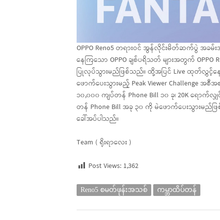
OPPO Reno5 တရားဝင် အွန်လိုင်းမိတ်ဆက်ပွဲ အခမ်း
နေကြသော OPPO ချစ်ပရိသတ် များအတွက် OPPO Reno5 န
ပြုလုပ်သွားမည်ဖြစ်သည်။ ထို့အပြင် Live ထုတ်လွှင့်
ဖောက်ပေးသွားမည့် Peak Viewer Challenge အစီအစဉ
၁၀,၀၀၀ ကျပ်တန် Phone Bill ၁၀ ခု၊ 20K ရောက်လျှင
တန် Phone Bill အခု ၃၀ ကို မဲဖောက်ပေးသွားမည်ဖြ
ခေါ်အပ်ပါသည်။
Team ( ရိုးရာလေး )
Post Views:
1,362
Reno5 စမတ်ဖုန်းအသစ်
ကမ္ဘာထိပ်တန်