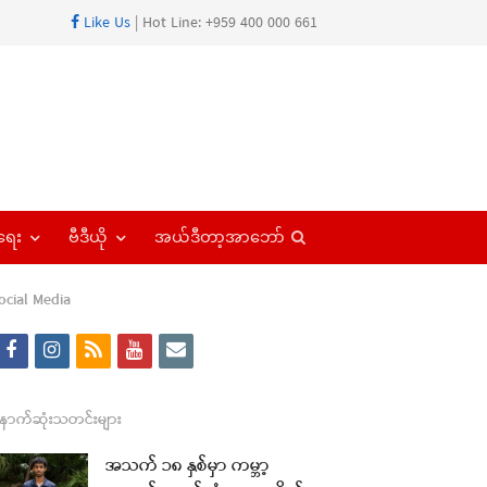
Like Us
| Hot Line: +959 400 000 661
Open
ရေး
ဗီဒီယို
အယ်ဒီတာ့အာဘော်
search
panel
ocial Media
f
i
r
y
e
a
n
s
o
m
c
s
s
u
a
ောက်ဆုံးသတင်းများ
re
e
t
t
i
အသက် ၁၈ နှစ်မှာ ကမ္ဘာ့
t