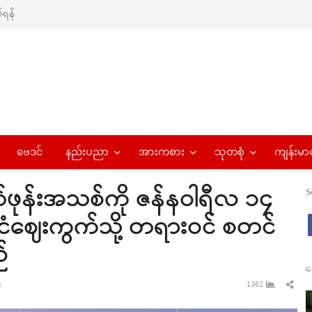
ရန်
ဗေဒင်
နည်းပညာ
အားကစား
သုတစုံ
ကျန်းမာ
ဖုန်းအသစ်ကို ဇန်နဝါရီလ ၁၄
S
င်ငံဈေးကွက်သို့ တရားဝင် စတင်
်
န
Sha
n
1362
this
pos