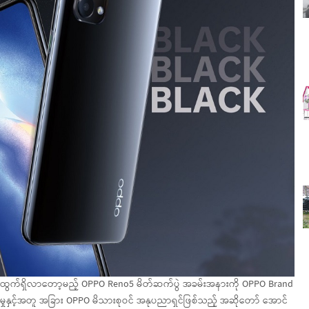
အတူ ထွက်ရှိလာတော့မည့် OPPO Reno5 မိတ်ဆက်ပွဲ အခမ်းအနားကို OPPO Brand
ှုနှင့်အတူ အခြား OPPO မိသားစုဝင် အနုပညာရှင်ဖြစ်သည့် အဆိုတော် အောင်