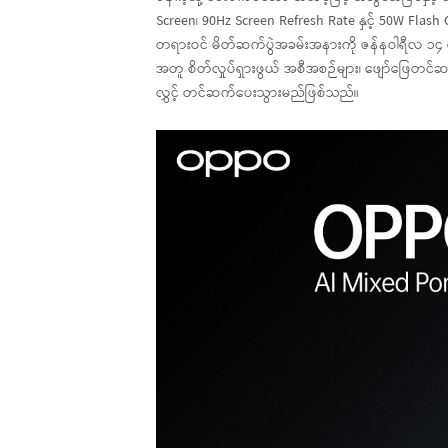
Screen၊ 90Hz Screen Refresh Rate နှင့် 50W Flas
တရားဝင် မိတ်ဆက်ပွဲအခမ်းအနားကို ဇန်နဝါရီလ ၁၄ ရက
အတူ စိတ်လှုပ်ရှားဖွယ် အစီအစဉ်များ၊ ဖျော်ဖြေတင်ဆက
လွှင့် တင်ဆက်ပေးသွားမည်ဖြစ်သည်။