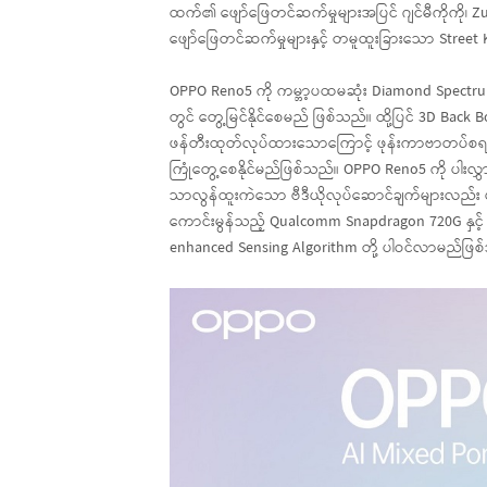
ထက်၏ ဖျော်ဖြေတင်ဆက်မှုများအပြင် ဂျင်မီကိုကို၊
ဖျော်ဖြေတင်ဆက်မှုများနှင့် တမူထူးခြားသော Street
OPPO Reno5 ကို ကမ္ဘာ့ပထမဆုံး Diamond Spectrum ပု
တွင် တွေ့မြင်နိုင်စေမည် ဖြစ်သည်။ ထို့ပြင် 3D Back B
ဖန်တီးထုတ်လုပ်ထားသောကြောင့် ဖုန်းကာဗာတပ်စရာမ
ကြုံတွေ့စေနိုင်မည်ဖြစ်သည်။ OPPO Reno5 ကို ပါးလွှ
သာလွန်ထူးကဲသော ဗီဒီယိုလုပ်ဆောင်ချက်များလည်း ပ
ကောင်းမွန်သည့် Qualcomm Snapdragon 720G နှင့် သုံ
enhanced Sensing Algorithm တို့ ပါဝင်လာမည်ဖြစ