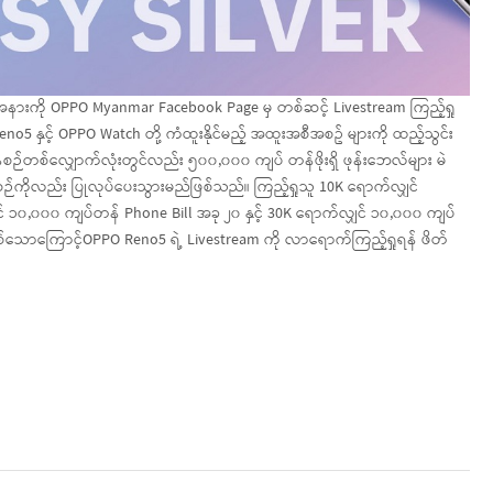
အနားကို OPPO Myanmar Facebook Page မှ တစ်ဆင့် Livestream ကြည့်ရှု
ှင့် OPPO Watch တို့ ကံထူးနိုင်မည့် အထူးအစီအစဥ် များကို ထည့်သွင်း
နေစဉ်တစ်လျှောက်လုံးတွင်လည်း ၅၀၀,၀၀၀ ကျပ် တန်ဖိုးရှိ ဖုန်းဘေလ်များ မဲ
်ကိုလည်း ပြုလုပ်ပေးသွားမည်ဖြစ်သည်။ ကြည့်ရှုသူ 10K ရောက်လျှင်
် ၁၀,၀၀၀ ကျပ်တန် Phone Bill အခု ၂၀ နှင့် 30K ရောက်လျှင် ၁၀,၀၀၀ ကျပ်
စ်သောကြောင့်OPPO Reno5 ရဲ့ Livestream ကို လာရောက်ကြည့်ရှုရန် ဖိတ်