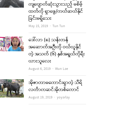
ကျပျောက်ဆုံးသွားသည့် မစိမ့်
ထက်ကို ရှာဖွေ/ကယ်ဆယ်နိုင်
ခြင်းမရှိသေး
Author
May 15, 2019
Tun Tun
ဒေါ်လာ (၈) သန်းတန်
အဆောက်အဦးကို ဝယ်ယူနိုင်
တဲ့ အသက် (၆) နှစ်အရွယ်ကိုရီး
ယားသူလေး
Author
August 6, 2019
Wun Lae
အိုဇာတာမကောင်းရှာတဲ့ သီရိ
လင်္ကာကဆင်အိုတစ်ကောင်
Author
August 19, 2019
yoyarlay