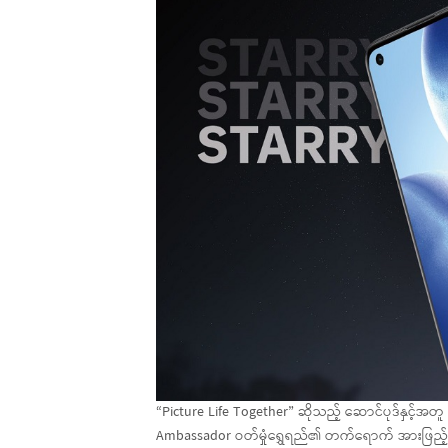
“Picture Life Together” ဆိုသည့် ဆောင်ပုဒ်နှင့်
Ambassador ဝတ်မှုံရွှေရည်၏ တက်ရောက် အားဖြည့်မ