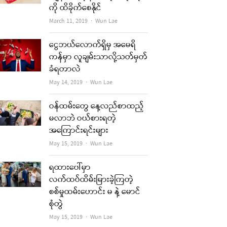
ကို ထိခိုက်စေနိုင်
Author
March 11, 2019
Wun Lae
ငွေဘယ်လောက်ရှိမှ အမေရိ
ကန်မှာ လူချမ်းသာလို့သတ်မှတ်
ခံရတာလဲ
Author
May 14, 2019
Wun Lae
ဝန်ထမ်းတွေ နေ့လည်စာထည့်
မလာဘဲ ဝယ်စားရတဲ့
အကြောင်းရင်းများ
Author
May 15, 2019
Wun Lae
ရထားပေါ်မှာ
လက်ထပ်ထိမ်းမြားခဲ့ကြတဲ့
စစ်မှုထမ်းဟောင်း မ နဲ့ မောင်
စုံတွဲ
Author
May 15, 2019
Wun Lae