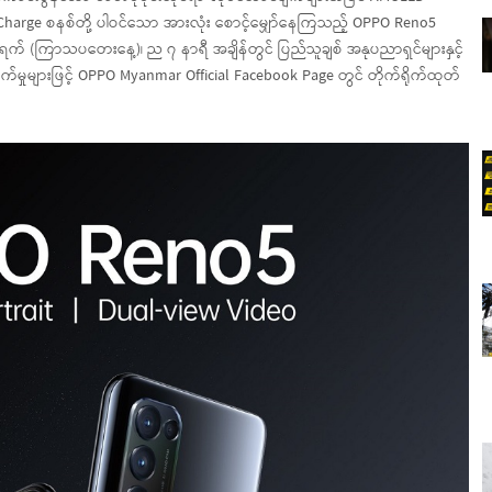
h Charge စနစ်တို့ ပါဝင်သော အားလုံး စောင့်မျှော်နေကြသည့် OPPO Reno5
် (ကြာသပတေးနေ့)၊ ည ၇ နာရီ အချိန်တွင် ပြည်သူချစ် အနုပညာရှင်များနှင့်
်မှုများဖြင့် OPPO Myanmar Official Facebook Page တွင် တိုက်ရိုက်ထုတ်