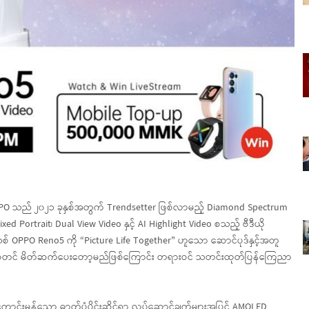
PO သည် ၂၀၂၁ ခုနှစ်အတွက် Trendsetter ဖြစ်လာမည့် Diamond Spectrum
xed Portrait၊ Dual View Video နှင့် AI Highlight Video စသည့် ဗီဒီယို
် OPPO Reno5 ကို “Picture Life Together” ဟူသော ဆောင်ပုဒ်နှင့်အတူ
တွင် စတင် မိတ်ဆက်ပေးတော့မည်ဖြစ်ကြောင်း တရားဝင် သတင်းထုတ်ပြန်ကြေညာ
 ကောင်းမွန်သော ဓာတ်ပုံပိုင်းဆိုင်ရာ လုပ်ဆောင်ချက်များအပြင် AMOLED