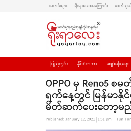
သတင်းများ
ရိုးရာလေးအကြောင်း
ဆက်သွယ်
ပြည်တွင်း
နိုင်ငံတကာ
ဖျော်ဖြေရေး
OPPO မှ Reno5 စမတ်
ရက်နေ့တွင် မြန်မာနို
မိတ်ဆက်ပေးတော့မည
Author
Published:
January 12, 2021
1:51 pm
Tun Tu