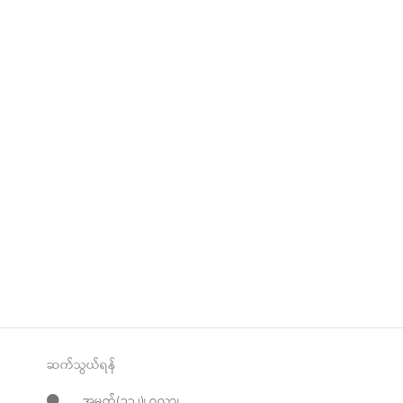
ဆက်သွယ်ရန်
အမှတ်(၁၃၂)၊ ၇လွှာ၊