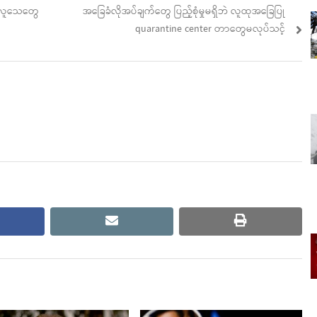
Next
၉ လူသေတွေ
အခြေခံလိုအပ်ချက်တွေ ပြည့်စုံမှုမရှိဘဲ လူထုအခြေပြု
post:
quarantine center တာတွေမလုပ်သင့်
cebook
email
print