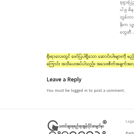
ရုရှားပ
ပါ ၉ မိန
တွစ်တာ
နိုးက သူ့
တွေဆီ
ရိုးရာလေးတွင် ဖော်ပြပါရှိသော ဆောင်းပါးများကို မည်သ
ကြောင်း အသိပေးအပ်ပါသည်။ အသေးစိတ်အချက်အလ
Leave a Reply
You must be logged in to post a comment.
Lega
Part