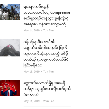
ရတနာကမ်းလွန်
သဘာဝဓာတ်ငွေ့ Compressor
စက်များရပ်တန့်သွားမှုကြောင့်
အရေးပေါ်ဝန်အားလျော့မည်
Author
May 14, 2019
Tun Tun
ဖန်ဂန်ရာဇီတောင်၏
ချောက်ကမ်းပါးအတွင်း ပြုတ်
ကျပျောက်ဆုံးသွားသည့် မစိမ့်
ထက်ကို ရှာဖွေ/ကယ်ဆယ်နိုင်
ခြင်းမရှိသေး
Author
May 15, 2019
Tun Tun
ငွေဘယ်လောက်ရှိမှ အမေရိ
ကန်မှာ လူချမ်းသာလို့သတ်မှတ်
ခံရတာလဲ
Author
May 14, 2019
Wun Lae