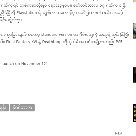
ာလ ၁၉ ရက်ကျရင် တစ်ကမ္ဘာလုံးမှာ ရောင်းချမှာပါ။ စက်တင်ဘာလ ၁၇ ရက်က စပြီး
ုင်ပြီလို့ Playstation ရဲ့ တွစ်တာအကောင့်မှာ ဖော်ပြထားပါတယ်။ ဒါပေမဲ့
်းမရှိပါဘူး။
ဓိကကွာခြားချက်ကတော့ standard version မှာ ဂိမ်းတွေကို အခွေနဲ့ သွင်းနိုင်ပြီး
်။ Final Fantasy XVI နဲ့ Deathloop တို့လို ဂိမ်းအသစ်တချို့ကလည်း PS5
။
99, launch on November 12″
ုန်း
နိုဝင်ဘာလ
Next