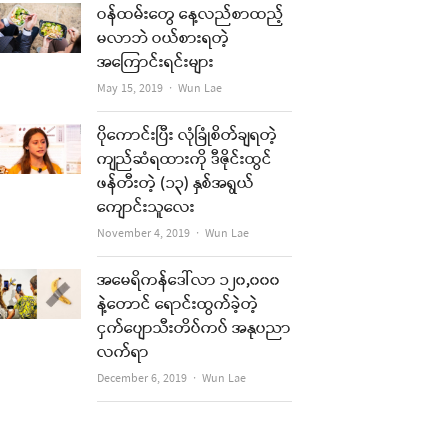
ဝန်ထမ်းတွေ နေ့လည်စာထည့်
မလာဘဲ ဝယ်စားရတဲ့
အကြောင်းရင်းများ
Author
May 15, 2019
Wun Lae
ပိုကောင်းပြီး လုံခြုံစိတ်ချရတဲ့
ကျည်ဆံရထားကို ဒီဇိုင်းထွင်
ဖန်တီးတဲ့ (၁၃) နှစ်အရွယ်
ကျောင်းသူလေး
Author
November 4, 2019
Wun Lae
အမေရိကန်ဒေါ်လာ ၁၂၀,၀၀၀
နဲ့တောင် ရောင်းထွက်ခဲ့တဲ့
ငှက်ပျောသီးတိပ်ကပ် အနုပညာ
လက်ရာ
Author
December 6, 2019
Wun Lae