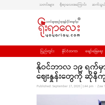
သတင်းများ
ရိုးရာလေးအကြောင်း
ဆက်သွယ်
ပြည်တွင်း
နိုင်ငံတကာ
ဖျော်ဖြေရေး
နိုဝင်ဘာလ ၁၉ ရက်မှာ 
ဈေးနှုန်းတွေကို ဆိုန
Auth
Published:
September 17, 2020
1:44 pm
Zaw 