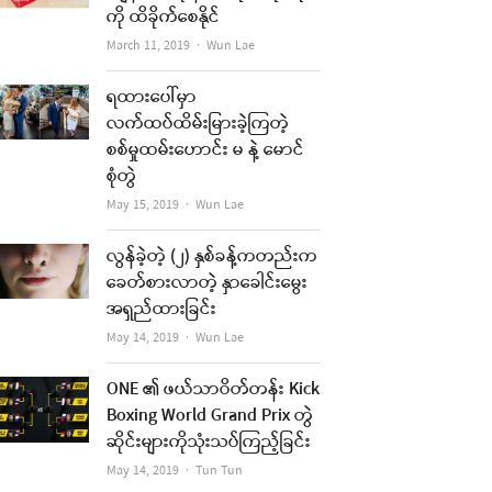
ကို ထိခိုက်စေနိုင်
Author
March 11, 2019
Wun Lae
ရထားပေါ်မှာ
လက်ထပ်ထိမ်းမြားခဲ့ကြတဲ့
စစ်မှုထမ်းဟောင်း မ နဲ့ မောင်
စုံတွဲ
Author
May 15, 2019
Wun Lae
လွန်ခဲ့တဲ့ (၂) နှစ်ခန့်ကတည်းက
ခေတ်စားလာတဲ့ နှာခေါင်းမွေး
အရှည်ထားခြင်း
Author
May 14, 2019
Wun Lae
ONE ၏ ဖယ်သာဝိတ်တန်း Kick
Boxing World Grand Prix တွဲ
ဆိုင်းများကိုသုံးသပ်ကြည့်ခြင်း
Author
May 14, 2019
Tun Tun