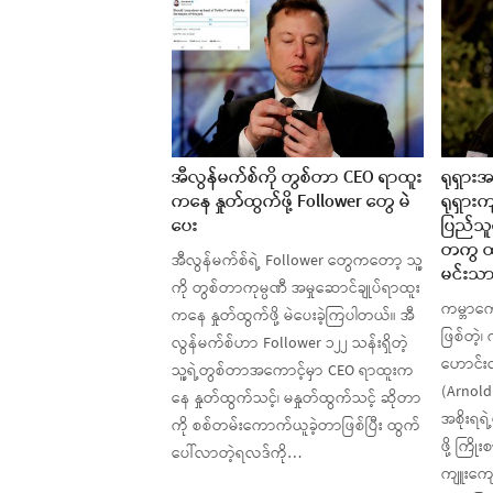
အီလွန်မက်စ်ကို တွစ်တာ CEO ရာထူး
ရုရှားအစ
ကနေ နှုတ်ထွက်ဖို့ Follower တွေ မဲ
ရုရှားက
ပေး
ပြည်သူတ
တကွ ထု
အီလွန်မက်စ်ရဲ့ Follower တွေကတော့ သူ့
မင်းသား
ကို တွစ်တာကုမ္ပဏီ အမှုဆောင်ချုပ်ရာထူး
ကမ္ဘာကျ
ကနေ နှုတ်ထွက်ဖို့ မဲပေးခဲ့ကြပါတယ်။ အီ
ဖြစ်တဲ့၊
လွန်မက်စ်ဟာ Follower ၁၂၂ သန်းရှိတဲ့
ဟောင်းလ
သူ့ရဲ့တွစ်တာအကောင့်မှာ CEO ရာထူးက
(Arnold
နေ နှုတ်ထွက်သင့်၊ မနှုတ်ထွက်သင့် ဆိုတာ
အစိုးရရဲ့
ကို စစ်တမ်းကောက်ယူခဲ့တာဖြစ်ပြီး ထွက်
ဖို့ ကြိ
ပေါ်လာတဲ့ရလဒ်ကို…
ကျူးကျေ