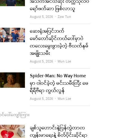
b
a
u
l
အသက်အငယ်ဆုံး တက္ကသိုလ်ပ
ရော်ဖက်ဆာ ဖြစ်လာသူ
o
g
b
Author
August 5, 2026
Zaw Tun
o
r
e
k
a
ဆေးရုံအပြင်ဘက်
မော်တော်ဆိုင်ကယ်ပေါ်မှာပဲ
m
ကလေးမွေးဖွားခဲ့တဲ့ ဗီယက်နမ်
အမျိုးသမီး
Author
August 5, 2026
Wun Lae
Spider-Man: No Way Home
မှာ ပါဝင်ခဲ့တဲ့ မင်းသမီးကြီး မေ
ရီရီဗီရာ ကွယ်လွန်
Author
August 5, 2026
Wun Lae
င်ပေါ်ကျော်ကြား
ချစ်သူဟောင်းနဲ့ပြန်တွဲတာက
ကျန်းမာရေးနဲ့ စိတ်ပိုင်းဆိုင်ရာ