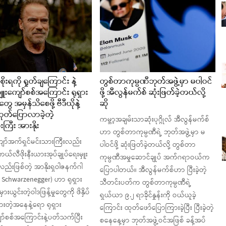
ိုးရကို ရှုတ်ချကြောင်း နဲ့
တွစ်တာကုမ္ပဏီဘုတ်အဖွဲ့မှာ မပါဝင်
ျူးကျော်စစ်အကြောင်း ရုရှား
ဖို့ အီလွန်မက်စ် ဆုံးဖြတ်ခဲ့တယ်လို့
ွေ အမှန်သိစေဖို့ ဗီဒီယိုနဲ့
ဆို
တ်ပြောလာခဲ့တဲ့
ကမ္ဘာ့အချမ်းသာဆုံးပုဂ္ဂိုလ် အီလွန်မက်စ်
ကြီး အားနိုး
ဟာ တွစ်တာကုမ္ပဏီရဲ့ ဘုတ်အဖွဲ့မှာ မ
ော်အက်ရှင်မင်းသားကြီးလည်း
ပါဝင်ဖို့ ဆုံးဖြတ်ခဲ့တယ်လို့ တွစ်တာ
 ကယ်လီဖိုးနီးယားအုပ်ချုပ်ရေးမှူး
ကုမ္ပဏီအမှုဆောင်ချုပ် အက်ဂရာဝယ်က
ည်းဖြစ်တဲ့ အာနိုးရှဝါဇနက်ဂါ
ပြောပါတယ်။ အီလွန်မက်စ်ဟာ ပြီးခဲ့တဲ့
 Schwarzenegger) ဟာ ရုရှား
သီတင်းပတ်က တွစ်တာကုမ္ပဏီရဲ့
မှားယွင်းတဲ့ဝါဒဖြန့်မှုတွေကို ဖိနှိပ်
ရှယ်ယာ ၉.၂ ရာခိုင်နှုန်းကို ဝယ်ယူခဲ့
ုးစားတဲ့အနေနဲ့ရော ရုရှား
ကြောင်း ထုတ်ဖော်ပြောကြားခဲ့ပြီး ပြီးခဲ့တဲ့
ာ်စစ်အကြောင်းနဲ့ပတ်သက်ပြီး
စနေနေ့မှာ ဘုတ်အဖွဲ့ဝင်အဖြစ် ခန့်အပ်