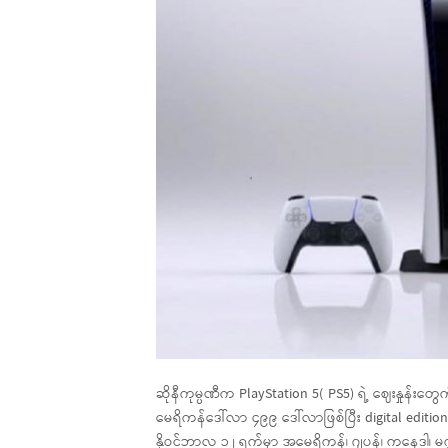
ဆိုနီကုမ္ပဏီက PlayStation 5( PS5) ရဲ့ ဈေးနှု
မေရိကန်ဒေါ်လာ ၄၉၉ ဒေါ်လာဖြစ်ပြီး digital ed
နိုဝင်ဘာလ ၁၂ ရက်မှာ အမေရိကန်၊ ဂျပန်၊ ကနေဒါ၊ မက