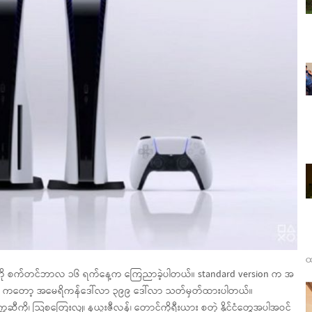
ထ
န်းတွေကို စက်တင်ဘာလ ၁၆ ရက်နေ့က ကြေညာခဲ့ပါတယ်။ standard version က အ
ition ကတော့ အမေရိကန်ဒေါ်လာ ၃၉၉ ဒေါ်လာ သတ်မှတ်ထားပါတယ်။
္ကဆီကို၊ သြစတြေးလျ၊ နယူးဇီလန်၊ တောင်ကိုရီးယား စတဲ့ နိုင်ငံတွေအပါအဝင်