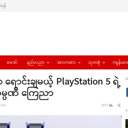
ရန်
ဗေဒင်
နည်းပညာ
အားကစား
သုတစုံ
ကျန်းမာ
ရောင်းချမယ့် PlayStation 5 ရဲ့
S
ီကုမ္ပဏီ ကြေညာ
or
Sha
Tun
1972
န
this
pos