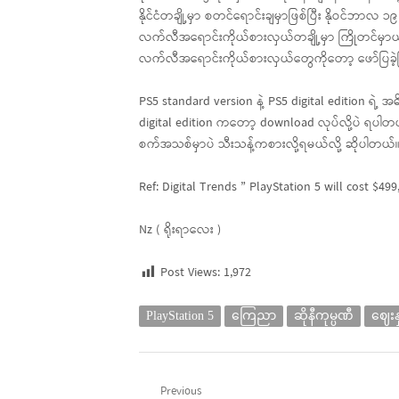
နိုင်ငံတချို့မှာ စတင်ရောင်းချမှာဖြစ်ပြီး နိုဝင်ဘ
လက်လီအရောင်းကိုယ်စားလှယ်တချို့မှာ ကြိုတင်မှာယူနိ
လက်လီအရောင်းကိုယ်စားလှယ်တွေကိုတော့ ဖော်ပြခဲ့ခြင
PS5 standard version နဲ့ PS5 digital edition ရဲ့ အ
digital edition ကတော့ download လုပ်လို့ပဲ ရပါတယ
စက်အသစ်မှာပဲ သီးသန့်ကစားလို့ရမယ်လို့ ဆိုပါတယ်
Ref: Digital Trends ” PlayStation 5 will cost $4
Nz ( ရိုးရာလေး )
Post Views:
1,972
PlayStation 5
ကြေညာ
ဆိုနီကုမ္ပဏီ
ဈေးနှ
Post
Previous