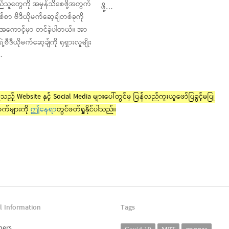
ြည်သူတွေကို အမှန်သိစေဖို့အတွက်
ဖို့…
စ်စာ ဗီဒီယိုမက်ဆေ့ချ်တစ်ခုကို
အကောင့်မှာ တင်ခဲ့ပါတယ်။ အာ
ရဲ့ဗီဒီယိုမက်ဆေ့ချ်ကို ရုရှားလူမျိုး
…
ည့် Website နှင့် Social Media များပေါ်တွင်မှ ပြန်လည်ကူးယူဖော်ပြခွင့်မပြု
က်များကို
ဤနေရာ
တွင်ဖတ်ရှုနိုင်ပါသည်။
l Information
Tags
ners