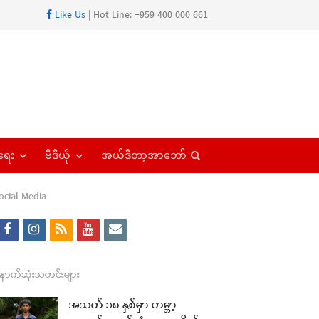
Like Us
| Hot Line: +959 400 000 661
Open
ရေး
ဗီဒီယို
အယ်ဒီတာ့အာဘော်
search
panel
ocial Media
f
i
r
y
e
a
n
s
o
m
re
c
s
s
u
a
ောက်ဆုံးသတင်းများ
t
e
t
t
i
အသက် ၁၈ နှစ်မှာ ကမ္ဘာ့