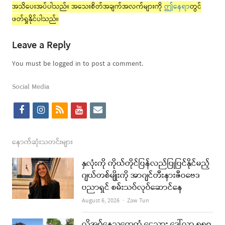
အသိပေးအပ်ပါသည်။ အသေးစိတ်အချက်အလက်များကို
ဤနေရာ
တွင်
ဖတ်ရှုနိုင်ပါသည်။
Leave a Reply
You must be logged in to post a comment.
Social Media
f
i
r
y
e
a
n
s
o
m
c
s
s
u
a
နောက်ဆုံးသတင်းများ
e
t
t
i
နှလုံးကို ကိုယ်တိုင်ပြန်လည်ပြုပြင်နိုင်မည့်
b
a
u
l
ဂျယ်တစ်မျိုးကို အာဂျင်တီးနားဇီဝဗေဒ
ပညာရှင် စမ်းသပ်လုပ်ဆောင်နေ
o
g
b
Author
August 6, 2026
Zaw Tun
o
r
e
k
a
လိုအပ်နေသူတွေထံ ငွေသား ဒေါ်လာ ၅၅၀