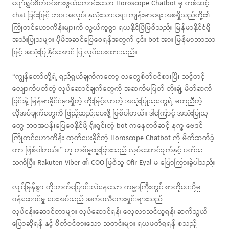
ပျော်ရွှင်စိတ်ဝင်စားဖွယ်ကောင်းသော Horoscope Chatbot မှ တစ်ဆင့်
chat ခြင်းဖြင့် ဘဝ၊ အလုပ်၊ နှလုံးသားရေး၊ ကျန်းမာရေး အစရှိသည်တို့၏
ကြိုတင်ဟောကိန်းများကို လွယ်ကူစွာ ရယူနိုင်ပြီဖြစ်သည်။ မြန်မာနိုင်ငံရှိ
အသုံးပြုသူများ ပိုမိုအဆင်ပြေစေရန်အတွက် ၄င်း bot အား မြန်မာဘာသာ
ဖြင့် အသုံးပြုနိုင်‌အောင် ပြုလုပ်ပေးထားသည်။
“ကျွန်တော်တို့ရဲ့ ရည်ရွယ်ချက်ကတော့ လူတွေစိတ်ဝင်စားပြီး သင့်တင့်
လျောက်ပတ်တဲ့ လုပ်ဆောင်ချက်တွေကို အဆက်မပြတ် တိုးချဲ့ မိတ်ဆက်
ခြင်းနဲ့ မြန်မာနိုင်ငံမှာရှိတဲ့ တိုးမြင့်လာတဲ့ အသုံးပြုသူတွေရဲ့ မတူညီတဲ့
လိုအပ်ချက်တွေကို ဖြည့်ဆည်းပေးဖို့ ဖြစ်ပါတယ်။ ဒါကြောင့် အသုံးပြုသူ
တွေ ဘဝအပန်းပြေစေနိုင်ဖို့ ရိုးရှင်းတဲ့ bot ကနေတစ်ဆင့် နက္ခ ဗေဒင်
ကြိုတင်ဟောကိန်း ထုတ်ပေးနိုင်တဲ့ Horoscope Chatbot ကို မိတ်ဆက်ခဲ့
တာ ဖြစ်ပါတယ်။” ဟု တစ်မူထူးခြားသည့် လုပ်ဆောင်ချက်နှင့် ပတ်သ
သက်ပြီး Rakuten Viber ၏ COO ဖြစ်သူ Ofir Eyal မှ ပြောကြားခဲ့ပါသည်။
လျင်မြန်စွာ တိုးတက်ပြောင်းလဲနေသော ကမ္ဘာကြီးတွင် စာတိုပေးပို့မှု
ဝန်ဆောင်မှု ပေးအပ်သည့် အက်ပလီကေးရှင်းများသည်
လုပ်ငန်းဆောင်တာများ လုပ်ဆောင်ရန်၊ လေ့လာသင်ယူရန်၊ ဆက်သွယ်
ပြောဆိုရန် နှင့် စိတ်ဝင်စားသော သတင်းများ ရယူဖတ်ရှုရန် စသည့်