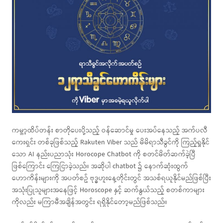
ကမ္ဘာ့ထိပ်တန်း စာတိုပေးပို့သည့် ဝန်ဆောင်မှု ပေးအပ်နေသည့် အက်ပလီ
ကေးရှင်း တစ်ခုဖြစ်သည့် Rakuten Viber သည် မိမိရာသီခွင်ကို ကြည့်ရှုနိုင်
သော AI နည်းပညာသုံး Horocope Chatbot ကို စတင်မိတ်ဆက်ခဲ့ပြီ
ဖြစ်ကြောင်း ကြေငြာခဲ့သည်။ အဆိုပါ chatbot ၌ နောက်ဆုံးထွက်
ဟောကိန်းများကို အပတ်စဥ် ဗုဒ္ဓဟူးနေ့တိုင်းတွင် အသစ်ရယူနိုင်မည်ဖြစ်ပြီး
အသုံးပြုသူများအနေဖြင့် Horoscope နှင့် ဆက်နွယ်သည့် စတစ်ကာများ
ကိုလည်း မကြာမီအချိန်အတွင်း ရရှိနိုင်တော့မည်ဖြစ်သည်။