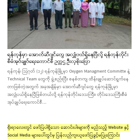
ရန်ကုန်မှာ အောက်ဆီဂျင်တွေ အလျှံပယ်ရှိနေပြီလို့ ရန်ကုန်တိုင်း
စီမံအုပ်ချုပ်ရေးကောင်စီ ဥက္ကဌ ဦးလှစိုးပြော
ရန်ကုန်၊ သြဂုတ် (၁၂) ရန်ကုန်မြို့မှာ Oxygen Managment Committe နဲ့
Technical Team တွေကို ဖွဲ့စည်းပြီး စနစ်တကျ ထိန်းချုပ်ဆောင်ရွက်နေ
တာဖြစ်တဲ့အတွက် အခုအချိန်မှာ အောက်ဆီဂျင်တွေ ရန်ကုန်မြို့မှာ
အလျှံပယ်ရှိနေပြီဖြစ်တယ်လို့ ရန်ကုန်တိုင်းဒေသကြီး၊ တိုင်းဒေသကြီးစီမံ
အုပ်ချုပ်ရေးကောင်စီ…
ရိုးရာလေးတွင် ဖော်ပြပါရှိသော ဆောင်းပါးများကို မည်သည့် Website နှင့်
Social Media များပေါ်တွင်မှ ပြန်လည်ကူးယူဖော်ပြခွင့်မပြုကြောင်း