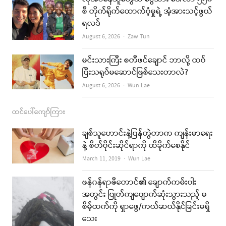
စီ တိုက်ရိုက်ထောက်ပံ့မှုရဲ့ အံ့အားသင့်ဖွယ်
m
ရလဒ်
Author
August 6, 2026
Zaw Tun
မင်းသားကြီး စတီဖင်ချောင် ဘာလို့ ထပ်
ပြီးသရုပ်မဆောင်ဖြစ်သေးတာလဲ?
Author
August 6, 2026
Wun Lae
ထင်ပေါ်ကျော်ကြား
ချစ်သူဟောင်းနဲ့ပြန်တွဲတာက ကျန်းမာရေး
နဲ့ စိတ်ပိုင်းဆိုင်ရာကို ထိခိုက်စေနိုင်
Author
March 11, 2019
Wun Lae
ဖန်ဂန်ရာဇီတောင်၏ ချောက်ကမ်းပါး
အတွင်း ပြုတ်ကျပျောက်ဆုံးသွားသည့် မ
စိမ့်ထက်ကို ရှာဖွေ/ကယ်ဆယ်နိုင်ခြင်းမရှိ
သေး