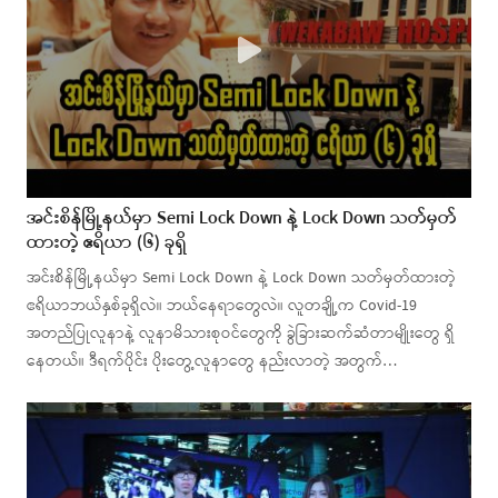
အင်းစိန်မြို့နယ်မှာ Semi Lock Down နဲ့ Lock Down သတ်မှတ်
ထားတဲ့ ဧရိယာ (၆) ခုရှိ
အင်းစိန်မြို့နယ်မှာ Semi Lock Down နဲ့ Lock Down သတ်မှတ်ထားတဲ့
ဧရိယာဘယ်နှစ်ခုရှိလဲ။ ဘယ်နေရာတွေလဲ။ လူတချို့က Covid-19
အတည်ပြုလူနာနဲ့ လူနာမိသားစုဝင်တွေကို ခွဲခြားဆက်ဆံတာမျိုးတွေ ရှိ
နေတယ်။ ဒီရက်ပိုင်း ပိုးတွေ့လူနာတွေ နည်းလာတဲ့ အတွက်…