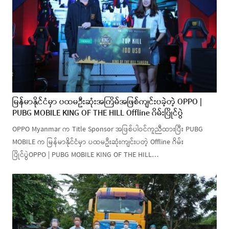
မြန်မာနိုင်ငံမှာ ပထမဦးဆုံးအကြိမ်အဖြစ်ကျင်းပခဲ့တဲ့ OPPO |
PUBG MOBILE KING OF THE HILL Offline ဂိမ်းပြိုင်ပွဲ
OPPO Myanmar က Title Sponsor အဖြစ်ပါဝင်ကူညီထားပြီး PUBG
MOBILE က မြန်မာနိုင်ငံမှာ ပထမဦးဆုံးကျင်းပတဲ့ Offline ဂိမ်း
ပြိုင်ပွဲOPPO | PUBG MOBILE KING OF THE HILL…