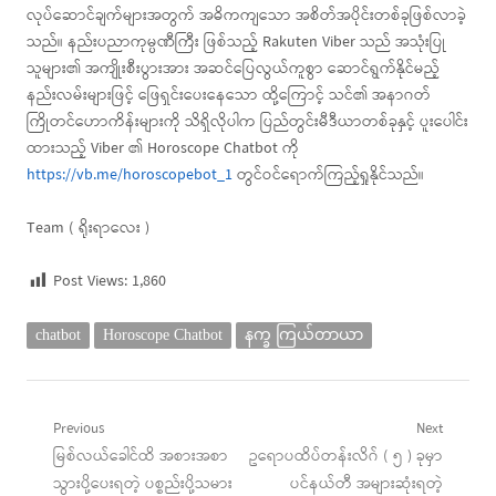
လုပ်ဆောင်ချက်များအတွက် အဓိကကျသော အစိတ်အပိုင်းတစ်ခုဖြစ်လာခဲ့
သည်။ နည်းပညာကုမ္ပဏီကြီး ဖြစ်သည့် Rakuten Viber သည် အသုံးပြု
သူများ၏ အကျိုးစီးပွားအား အဆင်ပြေလွယ်ကူစွာ ဆောင်ရွက်နိုင်မည့်
နည်းလမ်းများဖြင့် ဖြေရှင်းပေးနေသော ထို့ကြောင့် သင်၏ အနာဂတ်
ကြိုတင်ဟောကိန်းများကို သိရှိလိုပါက ပြည်တွင်းမီဒီယာတစ်ခုနှင့် ပူးပေါင်း
ထားသည့် Viber ၏ Horoscope Chatbot ကို
https://vb.me/horoscopebot_1
တွင်ဝင်ရောက်ကြည့်ရှုနိုင်သည်။
Team ( ရိုးရာလေး )
Post Views:
1,860
chatbot
Horoscope Chatbot
နက္ခ ကြယ်တာယာ
Post
Previous
Next
Previous
Next
မြစ်လယ်ခေါင်ထိ အစားအစာ
ဥရောပထိပ်တန်းလိဂ် ( ၅ ) ခုမှာ
navigation
post:
post:
သွားပို့ပေးရတဲ့ ပစ္စည်းပို့သမား
ပင်နယ်တီ အများဆုံးရတဲ့