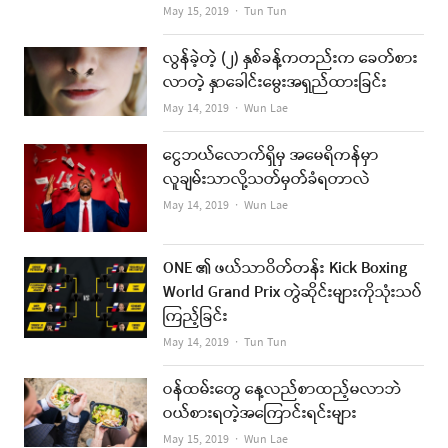
Author
May 15, 2019
Tun Tun
လွန်ခဲ့တဲ့ (၂) နှစ်ခန့်ကတည်းက ခေတ်စား
လာတဲ့ နှာခေါင်းမွေးအရှည်ထားခြင်း
Author
May 14, 2019
Wun Lae
ငွေဘယ်လောက်ရှိမှ အမေရိကန်မှာ
လူချမ်းသာလို့သတ်မှတ်ခံရတာလဲ
Author
May 14, 2019
Wun Lae
ONE ၏ ဖယ်သာဝိတ်တန်း Kick Boxing
World Grand Prix တွဲဆိုင်းများကိုသုံးသပ်
ကြည့်ခြင်း
Author
May 14, 2019
Tun Tun
ဝန်ထမ်းတွေ နေ့လည်စာထည့်မလာဘဲ
ဝယ်စားရတဲ့အကြောင်းရင်းများ
Author
May 15, 2019
Wun Lae