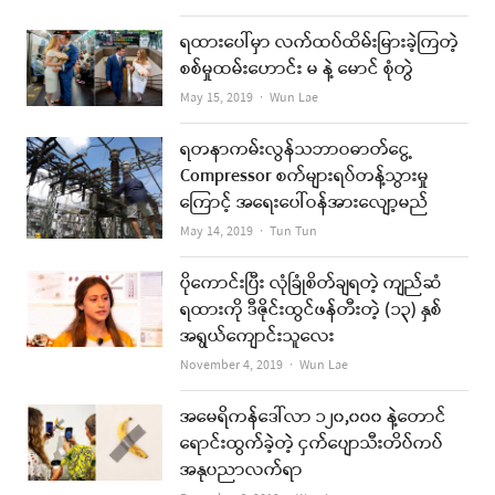
ရထားပေါ်မှာ လက်ထပ်ထိမ်းမြားခဲ့ကြတဲ့
စစ်မှုထမ်းဟောင်း မ နဲ့ မောင် စုံတွဲ
Author
May 15, 2019
Wun Lae
ရတနာကမ်းလွန်သဘာဝဓာတ်ငွေ့
Compressor စက်များရပ်တန့်သွားမှု
ကြောင့် အရေးပေါ်ဝန်အားလျော့မည်
Author
May 14, 2019
Tun Tun
ပိုကောင်းပြီး လုံခြုံစိတ်ချရတဲ့ ကျည်ဆံ
ရထားကို ဒီဇိုင်းထွင်ဖန်တီးတဲ့ (၁၃) နှစ်
အရွယ်ကျောင်းသူလေး
Author
November 4, 2019
Wun Lae
အမေရိကန်ဒေါ်လာ ၁၂၀,၀၀၀ နဲ့တောင်
ရောင်းထွက်ခဲ့တဲ့ ငှက်ပျောသီးတိပ်ကပ်
အနုပညာလက်ရာ