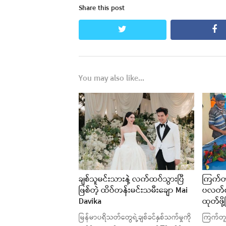
Share this post
twitter
fa
You may also like...
ချစ်သူမင်းသားနဲ့ လက်ထပ်သွားပြီ
ကြက်တူ
ဖြစ်တဲ့ ထိပ်တန်းမင်းသမီးချော Mai
ပလတ်စတ
Davika
ထုတ်ဖို
မြန်မာပရိသတ်တွေရဲ့ချစ်ခင်နှစ်သက်မှုကို
ကြက်တူ