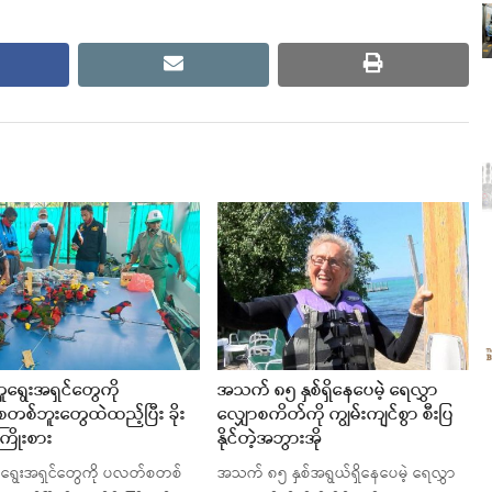
cebook
email
print
ရွေးအရှင်တွေကို
အသက် ၈၅ နှစ်ရှိနေပေမဲ့ ရေလွှာ
စ်ဘူးတွေထဲထည့်ပြီး ခိုး
လျှောစကိတ်ကို ကျွမ်းကျင်စွာ စီးပြ
့ကြိုးစား
နိုင်တဲ့အဘွားအို
ရွေးအရှင်တွေကို ပလတ်စတစ်
အသက် ၈၅ နှစ်အရွယ်ရှိနေပေမဲ့ ရေလွှာ