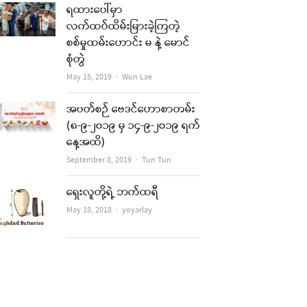
ရထားပေါ်မှာ
လက်ထပ်ထိမ်းမြားခဲ့ကြတဲ့
စစ်မှုထမ်းဟောင်း မ နဲ့ မောင်
စုံတွဲ
Author
May 15, 2019
Wun Lae
အပတ်စဉ် ဗေဒင်ဟောစာတမ်း
(၈-၉-၂၀၁၉ မှ ၁၄-၉-၂၀၁၉ ရက်
နေ့အထိ)
Author
September 8, 2019
Tun Tun
ရှေးလူတို့ရဲ့ ဘက်ထရီ
Author
May 18, 2018
yoyarlay