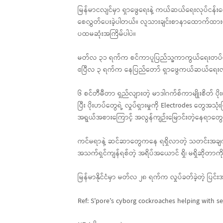
မြန်မာငလျင်မှာ ရှာဖွေရေးနဲ့ ကယ်ဆယ်ရေးလုပ်ငန်းတွေက
စေလွှတ်ပေးခဲ့ပါတယ်။ လူသားချင်းစာနာထောက်ထားမှ
ပထမဆုံးအကြိမ်ပါပဲ။
မတ်လ ၃၁ ရက်က စင်ကာပူပြည်သူ့ကာကွယ်ရေးတပ်ဖွဲ့ရဲ့
ဧပြီလ ၃ ရက်က နေပြည်တော် ရှာဖွေကယ်ဆယ်ရေးလုပ်ငန်
၆ စင်တီမီတာ ရှည်လျားတဲ့ မာဒါဂက်စ်ကာမျိုးစိတ်
ပြီး ပိုးဟပ်တွေရဲ့ လှုပ်ရှားမှုကို Electrodes တွေအ
အရွယ်အစားကြောင့် အလွန်ကျဉ်းမြောင်းတဲ့နေရာတွေကို ဝ
ကင်မရာနဲ့ ဆင်ဆာတွေကနေ ရရှိလာတဲ့ သတင်းအချက်အလ
အသက်ရှင်ကျန်ရစ်တဲ့ အရိပ်အယောင် ရှိ၊ မရှိဆိုတာက
မြန်မာနိုင်ငံမှာ မတ်လ ၂၈ ရက်က လှုပ်ခတ်ခဲ့တဲ့ ပြင်း
Ref: S’pore’s cyborg cockroaches helping with 