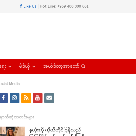
Like Us
| Hot Line: +959 400 000 661
Open
ရေး
ဗီဒီယို
အယ်ဒီတာ့အာဘော်
search
panel
ocial Media
f
i
r
y
e
a
n
s
o
m
re
c
s
s
u
a
ောက်ဆုံးသတင်းများ
t
e
t
t
i
နှလုံးကို ကိုယ်တိုင်ပြန်လည်