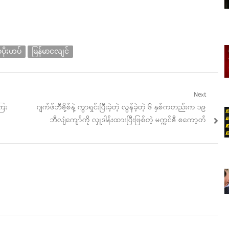
ပိုးဟပ်
မြန်မာငလျင်
Next
Next
ြေး
ဂျက်ဖ်ဘီဇို့စ်နဲ့ ကွာရှင်းပြီးခဲ့တဲ့ လွန်ခဲ့တဲ့ ၆ နှစ်ကတည်းက ၁၉
post:
ဘီလျံကျော်ကို လှူဒါန်းထားပြီးဖြစ်တဲ့ မက္ကင်ဇီ စကော့တ်