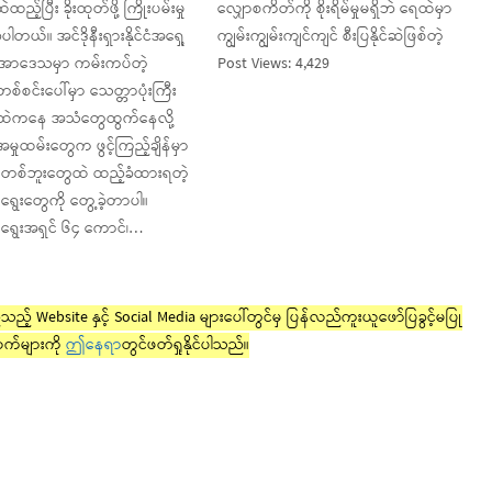
ည့်ပြီး ခိုးထုတ်ဖို့ ကြိုးပမ်းမှု
လျှောစကိတ်ကို စိုးရိမ်မှုမရှိဘဲ ရေထဲမှာ
ဲ့ပါတယ်။ အင်ဒိုနီးရှားနိုင်ငံအရှေ့
ကျွမ်းကျွမ်းကျင်ကျင် စီးပြနိုင်ဆဲဖြစ်တဲ့
ပါပူအာဒေသမှာ ကမ်းကပ်တဲ့
Post Views: 4,429
စ်စင်းပေါ်မှာ သေတ္တာပုံးကြီး
းထဲကနေ အသံတွေထွက်နေလို့
မှုထမ်းတွေက ဖွင့်ကြည့်ချိန်မှာ
စ်ဘူးတွေထဲ ထည့်ခံထားရတဲ့
ွေးတွေကို တွေ့ခဲ့တာပါ။
ရွေးအရှင် ၆၄ ကောင်၊…
ည့် Website နှင့် Social Media များပေါ်တွင်မှ ပြန်လည်ကူးယူဖော်ပြခွင့်မပြု
က်များကို
ဤနေရာ
တွင်ဖတ်ရှုနိုင်ပါသည်။