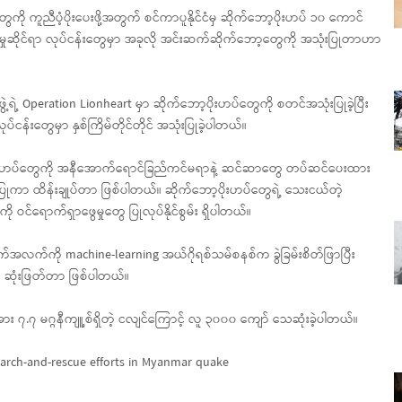
ို ကူညီပံ့ပိုးပေးဖို့အတွက် စင်ကာပူနိုင်ငံမှ ဆိုက်ဘော့ပိုးဟပ် ၁၀ ကောင်
ုဆိုင်ရာ လုပ်ငန်းတွေမှာ အခုလို အင်းဆက်ဆိုက်ဘော့တွေကို အသုံးပြုတာဟာ
 Operation Lionheart မှာ ဆိုက်ဘော့ပိုးဟပ်တွေကို စတင်အသုံးပြုခဲ့ပြီး
းတွေမှာ နှစ်ကြိမ်တိုင်တိုင် အသုံးပြုခဲ့ပါတယ်။
 ပိုးဟပ်တွေကို အနီအောက်ရောင်ခြည်ကင်မရာနဲ့ ဆင်ဆာတွေ တပ်ဆင်ပေးထား
သုံးပြုကာ ထိန်းချုပ်တာ ဖြစ်ပါတယ်။ ဆိုက်ဘော့ပိုးဟပ်တွေရဲ့ သေးငယ်တဲ့
င်ရောက်ရှာဖွေမှုတွေ ပြုလုပ်နိုင်စွမ်း ရှိပါတယ်။
က်ကို machine-learning အယ်ဂိုရစ်သမ်စနစ်က ခွဲခြမ်းစိတ်ဖြာပြီး
ို ဆုံးဖြတ်တာ ဖြစ်ပါတယ်။
အား ၇.၇ မဂ္ဂနီကျူ့စ်ရှိတဲ့ ငလျင်ကြောင့် လူ ၃၀၀၀ ကျော် သေဆုံးခဲ့ပါတယ်။
search-and-rescue efforts in Myanmar quake