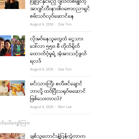
b
a
u
l
ပြုပြင်နိုင်မည့် ဂျယ်တစ်မျိုးကို
အာဂျင်တီးနားဇီဝဗေဒပညာရှင်
o
g
b
စမ်းသပ်လုပ်ဆောင်နေ
o
r
e
Author
August 6, 2026
Zaw Tun
k
a
လိုအပ်နေသူတွေထံ ငွေသား
m
ဒေါ်လာ ၅၅၀ စီ တိုက်ရိုက်
ထောက်ပံ့မှုရဲ့ အံ့အားသင့်ဖွယ်
ရလဒ်
Author
August 6, 2026
Zaw Tun
မင်းသားကြီး စတီဖင်ချောင်
ဘာလို့ ထပ်ပြီးသရုပ်မဆောင်
ဖြစ်သေးတာလဲ?
Author
August 6, 2026
Wun Lae
င်ပေါ်ကျော်ကြား
ချစ်သူဟောင်းနဲ့ပြန်တွဲတာက