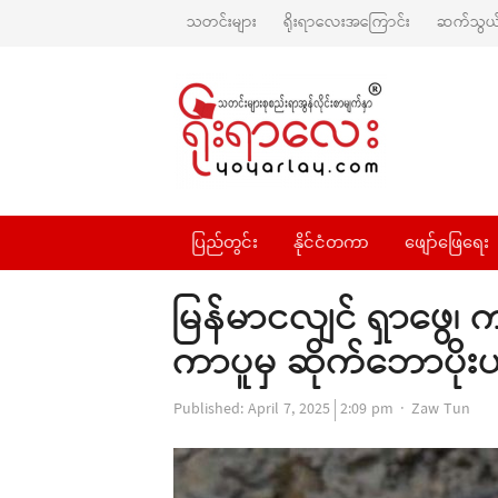
သတင်းများ
ရိုးရာလေးအကြောင်း
ဆက်သွယ်
ပြည်တွင်း
နိုင်ငံတကာ
ဖျော်ဖြေရေး
မြန်မာငလျင် ရှာဖွေ၊
ကာပူမှ ဆိုက်ဘောပိုး
Author
Published:
April 7, 2025
2:09 pm
Zaw Tun