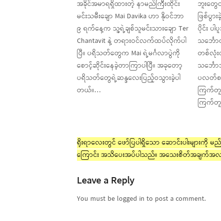
အခိုင်အမာရရှိထားတဲ့ နာမည်ကြီးထိုင်း
ဘူးတွေထဲထ
မင်းသမီးချော Mai Davika ဟာ နိုဝင်ဘာ
ဖြစ်ပွားခ
၉ ရက်နေ့က သူ့ရဲ့ချစ်သူမင်းသားချော Ter
ပိုင်း 
Chantavit နဲ့ တရားဝင်လက်ထပ်လိုက်ပါ
သင်္ဘောတ
ပြီ။ ပရိသတ်တွေက Mai ရဲ့မင်္ဂလာပွဲကို
တစ်လုံ
စောင့်ဆိုင်းနေခဲ့တာကြာပါပြီ။ အခုတော့
သင်္ဘောအ
ပရိသတ်တွေရဲ့ဆန္ဒလေးပြည့်ဝသွားခဲ့ပါ
ပလတ်စတ
တယ်။…
ကြက်တူရ
ကြက်တူ
ရိုးရာလေးတွင် ဖော်ပြပါရှိသော ဆောင်းပါးများကို မည်သ
ကြောင်း အသိပေးအပ်ပါသည်။ အသေးစိတ်အချက်အလ
Leave a Reply
You must be logged in to post a comment.