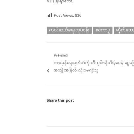
NZ ( ရိုးရာလေး)
Post Views:
836
ကယ်ဆယ်ရေးလုပ်ငန်း
စင်ကာပူ
ဆိုက်ဘော
Post
Previous
Previous
ကားမှန်ရေသုတ်တံကို တီထွင်ဖန်တီးခဲ့ပေမဲ့ ငွေက
navigation
post:
အကျိုးအမြတ် လုံးဝမရခဲ့သူ
Share this post