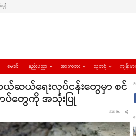
ရန်
ဗေဒင်
နည်းပညာ
အားကစား
သုတစုံ
ကျန်းမာ
 ကယ်ဆယ်ရေးလုပ်ငန်းတွေမှာ စင်
S
ဟပ်တွေကို အသုံးပြု
Sha
836
န
this
pos