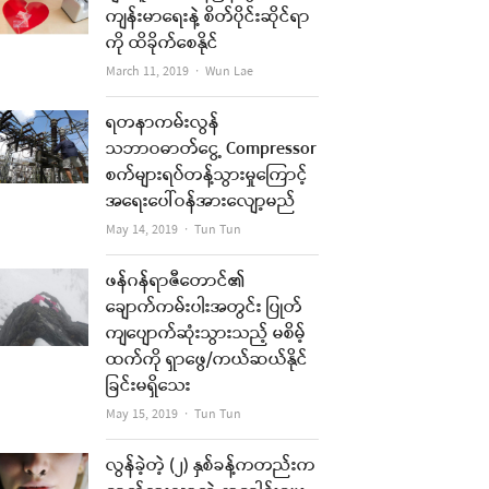
ကျန်းမာရေးနဲ့ စိတ်ပိုင်းဆိုင်ရာ
ကို ထိခိုက်စေနိုင်
Author
March 11, 2019
Wun Lae
ရတနာကမ်းလွန်
သဘာဝဓာတ်ငွေ့ Compressor
စက်များရပ်တန့်သွားမှုကြောင့်
အရေးပေါ်ဝန်အားလျော့မည်
Author
May 14, 2019
Tun Tun
ဖန်ဂန်ရာဇီတောင်၏
ချောက်ကမ်းပါးအတွင်း ပြုတ်
ကျပျောက်ဆုံးသွားသည့် မစိမ့်
ထက်ကို ရှာဖွေ/ကယ်ဆယ်နိုင်
ခြင်းမရှိသေး
Author
May 15, 2019
Tun Tun
လွန်ခဲ့တဲ့ (၂) နှစ်ခန့်ကတည်းက