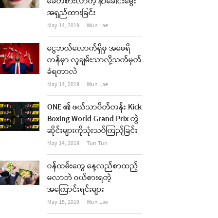
ခေတ်စားလာတဲ့ နှာခေါင်းမွေး
အရှည်ထားခြင်း
Author
May 14, 2019
Wun Lae
ငွေဘယ်လောက်ရှိမှ အမေရိ
ကန်မှာ လူချမ်းသာလို့သတ်မှတ်
ခံရတာလဲ
Author
May 14, 2019
Wun Lae
ONE ၏ ဖယ်သာဝိတ်တန်း Kick
Boxing World Grand Prix တွဲ
ဆိုင်းများကိုသုံးသပ်ကြည့်ခြင်း
Author
May 14, 2019
Tun Tun
ဝန်ထမ်းတွေ နေ့လည်စာထည့်
မလာဘဲ ဝယ်စားရတဲ့
အကြောင်းရင်းများ
Author
May 15, 2019
Wun Lae