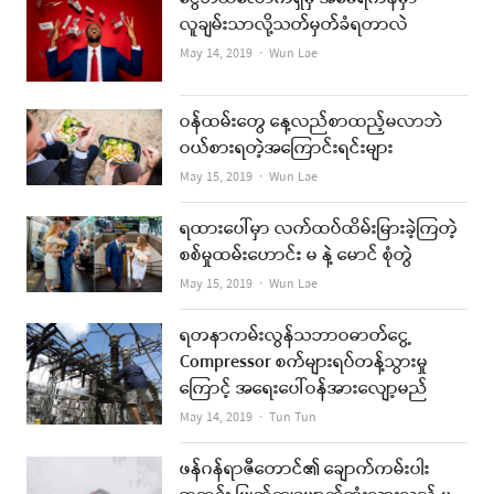
လူချမ်းသာလို့သတ်မှတ်ခံရတာလဲ
Author
May 14, 2019
Wun Lae
ဝန်ထမ်းတွေ နေ့လည်စာထည့်မလာဘဲ
ဝယ်စားရတဲ့အကြောင်းရင်းများ
Author
May 15, 2019
Wun Lae
ရထားပေါ်မှာ လက်ထပ်ထိမ်းမြားခဲ့ကြတဲ့
စစ်မှုထမ်းဟောင်း မ နဲ့ မောင် စုံတွဲ
Author
May 15, 2019
Wun Lae
ရတနာကမ်းလွန်သဘာဝဓာတ်ငွေ့
Compressor စက်များရပ်တန့်သွားမှု
ကြောင့် အရေးပေါ်ဝန်အားလျော့မည်
Author
May 14, 2019
Tun Tun
ဖန်ဂန်ရာဇီတောင်၏ ချောက်ကမ်းပါး