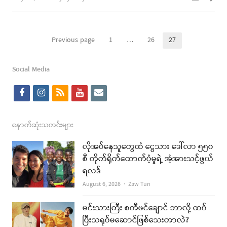
this
post
Posts
Previous page
1
…
26
27
Page
Page
Page
pagination
Social Media
f
i
r
y
e
a
n
s
o
m
c
s
s
u
a
နောက်ဆုံးသတင်းများ
e
t
t
i
လိုအပ်နေသူတွေထံ ငွေသား ဒေါ်လာ ၅၅၀
b
a
u
l
စီ တိုက်ရိုက်ထောက်ပံ့မှုရဲ့ အံ့အားသင့်ဖွယ်
ရလဒ်
o
g
b
Author
August 6, 2026
Zaw Tun
o
r
e
k
a
မင်းသားကြီး စတီဖင်ချောင် ဘာလို့ ထပ်
ပြီးသရုပ်မဆောင်ဖြစ်သေးတာလဲ?
m