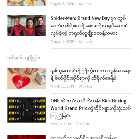
Author
August 6, 2026
Wun Lae
Spider-Man: Brand New Day မှာ တွမ်
ဟော်လန်ရဲ့စတန့်အစားထိုးသရုပ်ဆောင်
လုပ်ခဲ့တဲ့ တရုတ်လူမျိုးစတန့်သမား
Author
August 6, 2026
Wun Lae
ထင်ပေါ်ကျော်ကြား
ချစ်သူဟောင်းနဲ့ပြန်တွဲတာက ကျန်းမာရေး
နဲ့ စိတ်ပိုင်းဆိုင်ရာကို ထိခိုက်စေနိုင်
Author
March 11, 2019
Wun Lae
ONE ၏ ဖယ်သာဝိတ်တန်း Kick Boxing
World Grand Prix တွဲဆိုင်းများကိုသုံးသပ်
ကြည့်ခြင်း
Author
May 14, 2019
Tun Tun
ငွေဘယ်လောက်ရှိမှ အမေရိကန်မှာ