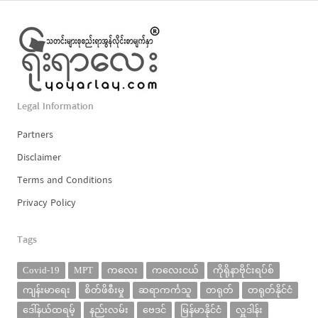
Legal Information
Partners
Disclaimer
Terms and Conditions
Privacy Policy
Tags
Covid-19
MPT
ကလေး
ကလေးငယ်
ကိုရိုနာဗိုင်းရပ်စ်
ကျန်းမာရေး
စိတ်ဖိစီးမှု
ဆရာကင်္ကသူ
တရုတ်
တရုတ်နိုင်ငံ
ဒေါ်နယ်ထရမ့်
နည်းလမ်း
ဗေဒင်
မြန်မာနိုင်ငံ
လှူဒါန်း