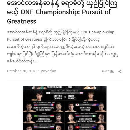
အောင်လအန်ဆန်နဲ့ ခရာခီတို့ ယှဉ်ပြိုင်ကြ
မယ့် ONE Championship: Pursuit of
Greatness
အောင်လအန်ဆန်နဲ့ ခရာခီတို့ ယှဉ်ပြိုင်ကြမယ့် ONE Championship:
Pursuit of Greatness ပွဲကြီးလာပါပြီ။ ဒီပြိုင်ပွဲကြီးကိုတော့
အောက်တိုဘာ ၂၆ ရက်နေ့မှာ သုဝဏ္ဏမိုးလုံလေလုံအားကစားကွင်းမှာ
ကျင်းပမှာဖြစ်ပြီး ဒီပွဲကြီးမှာ မြန်မာစပါးအုံး အောင်လအန်ဆန်ဟာ သူ့ရဲ့
မစ်ဒယ်ဝိတ်တန်း…
Author
Shar
October 20, 2018
yoyarlay
4382
this
post