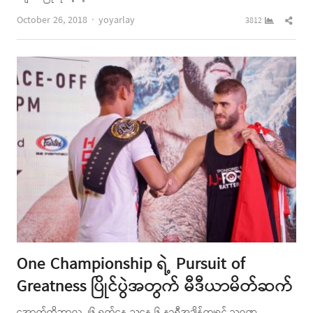
Author
Shar
October 26, 2018
yoyarlay
3812
this
post
One Championship ရဲ့ Pursuit of
Greatness ပြိုင်ပွဲအတွက် မီဒီယာမိတ်ဆက်
အောက်တိုဘာလ ၂၆ ရက်နေ့ ညနေ ၆ နာရီအချိန်ကျရင် သုဝဏ္ဍ