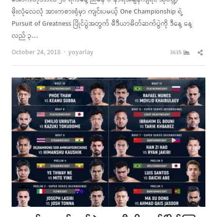
မိုးလုံလေလုံ အားကစားရုံမှာ ကျင်းပမယ့် One Championship ရဲ့
Pursuit of Greatness ပြိုင်ပွဲအတွက် မီဒီယာမိတ်ဆက်ပွဲကို ဒီနေ့ နေ့
လည် ၃…
Author
Shar
October 24, 2018
yoyarlay
3635
this
post