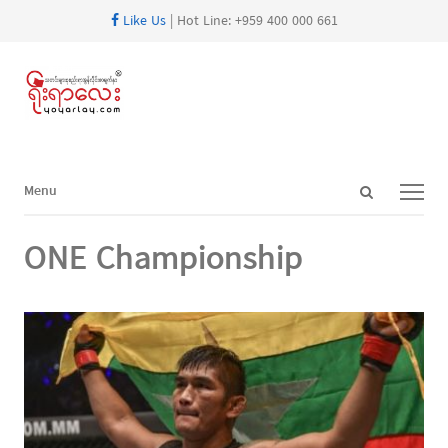
Like Us
| Hot Line: +959 400 000 661
Open
Menu
Menu
search
panel
ONE Championship