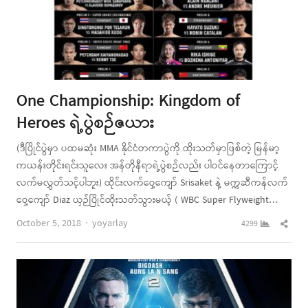
One Championship: Kingdom of
Heroes ရဲ့ပွဲစဉ်ဇယား
(ဒီပြိုင်ပွဲမှာ ပထမဆုံး MMA နိုင်ငံတကာပွဲကို ထိုးသတ်မှာဖြစ်တဲ့ မြန်မာ့
ကယန်းတိုင်းရင်းသူလေး အန်တိုနီရာရဲ့ပွဲစဉ်လည်း ပါဝင်နေတာကြောင့်
လက်မလွှတ်သင့်ပါဘူး) ထိုင်းလက်ဝှေ့ကျော် Srisaket နဲ့ မက္ကဆီကန်လက်
ဝှေ့ကျော် Diaz ယှဉ်ပြိုင်ထိုးသတ်သွားမယ့် ( WBC Super Flyweight…
Author
Shar
October 5, 2018
yoyarlay
4299
this
post