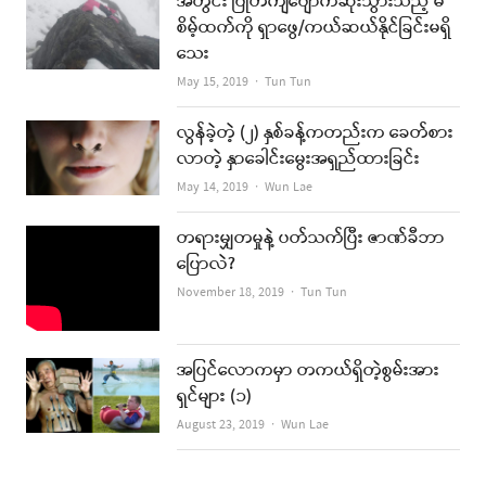
အတွင်း ပြုတ်ကျပျောက်ဆုံးသွားသည့် မ
စိမ့်ထက်ကို ရှာဖွေ/ကယ်ဆယ်နိုင်ခြင်းမရှိ
သေး
Author
May 15, 2019
Tun Tun
လွန်ခဲ့တဲ့ (၂) နှစ်ခန့်ကတည်းက ခေတ်စား
လာတဲ့ နှာခေါင်းမွေးအရှည်ထားခြင်း
Author
May 14, 2019
Wun Lae
တရားမျှတမှုနဲ့ ပတ်သက်ပြီး ဇာဏ်ခီဘာ
ပြောလဲ?
Author
November 18, 2019
Tun Tun
အပြင်လောကမှာ တကယ်ရှိတဲ့စွမ်းအား
ရှင်များ (၁)
Author
August 23, 2019
Wun Lae