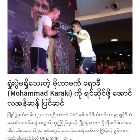
ရှုံးပွဲမရှိသေးတဲ့ မိုဟာမက် ခရာခီ
(Mohammad Karaki) ကို ရင်ဆိုင်ဖို့ အောင်
လအန်ဆန် ပြင်ဆင်
ပြိုင်ပွဲမှတ်တမ်း (၂၃-၁၀) ရရှိထားတဲ့ ONE မစ်ဒယ်ဝိတ်တန်း ကမ္ဘာ့ချန်ပီယံ
အောင်လအန်ဆန်အတွက် ယှဉ်ပြိုင်ရမယ့် ပြိုင်ပွဲတွေက ပိုလို့ခက်ခဲလာနေ
ပါတယ်။ အသက် ၃၃ နှစ်အရွယ် အောင်လအန်ဆန်ဟာ ပြီးခဲ့တဲ့ ဇွန်လက
ကျင်းပပြုလုပ်ခဲ့တဲ့ ONE: SPIRIT OF…