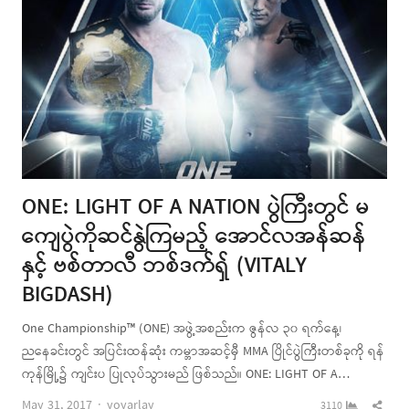
ONE: LIGHT OF A NATION ပွဲကြီးတွင် မ
ကျေပွဲကိုဆင်နွဲကြမည့် အောင်လအန်ဆန်
နှင့် ဗစ်တာလီ ဘစ်ဒက်ရှ် (VITALY
BIGDASH)
One Championship™ (ONE) အဖွဲ့အစည်းက ဇွန်လ ၃၀ ရက်နေ့၊
ညနေခင်းတွင် အပြင်းထန်ဆုံး ကမ္ဘာအဆင့်မှီ MMA ပြိုင်ပွဲကြီးတစ်ခုကို ရန်
ကုန်မြို့၌ ကျင်းပ ပြုလုပ်သွားမည် ဖြစ်သည်။ ONE: LIGHT OF A…
Author
Shar
May 31, 2017
yoyarlay
3110