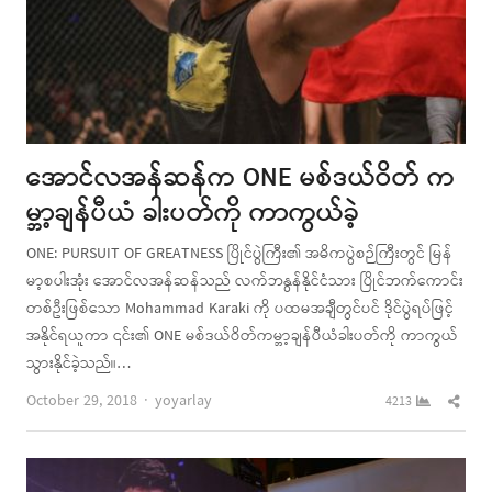
အောင်လအန်ဆန်က ONE မစ်ဒယ်ဝိတ် က
မ္ဘာ့ချန်ပီယံ ခါးပတ်ကို ကာကွယ်ခဲ့
ONE: PURSUIT OF GREATNESS ပြိုင်ပွဲကြီး၏ အဓိကပွဲစဉ်ကြီးတွင် မြန်
မာ့စပါးအုံး အောင်လအန်ဆန်သည် လက်ဘနွန်နိုင်ငံသား ပြိုင်ဘက်ကောင်း
တစ်ဦးဖြစ်သော Mohammad Karaki ကို ပထမအချီတွင်ပင် ဒိုင်ပွဲရပ်ဖြင့်
အနိုင်ရယူကာ ၎င်း၏ ONE မစ်ဒယ်ဝိတ်ကမ္ဘာ့ချန်ပီယံခါးပတ်ကို ကာကွယ်
သွားနိုင်ခဲ့သည်။…
Author
Shar
October 29, 2018
yoyarlay
4213
this
post