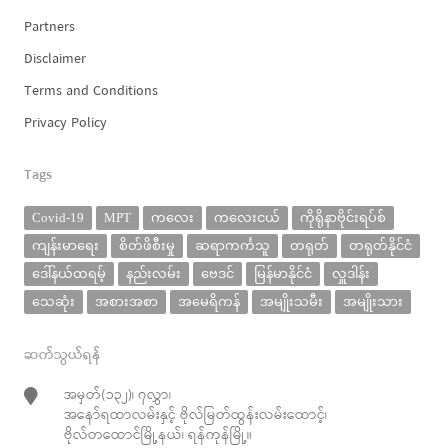
Partners
Disclaimer
Terms and Conditions
Privacy Policy
Tags
Covid-19
MPT
ကလေး
ကလေးငယ်
ကိုရိုနာဗိုင်းရပ်စ်
ကျန်းမာရေး
စိတ်ဖိစီးမှု
ဆရာကင်္ကသူ
တရုတ်
တရုတ်နိုင်ငံ
ဒေါ်နယ်ထရမ့်
နည်းလမ်း
ဗေဒင်
မြန်မာနိုင်ငံ
လှူဒါန်း
သေဆုံး
အစားအစာ
အမေရိကန်
အမျိုးသမီး
အမျိုးသား
ဆက်သွယ်ရန်
အမှတ်(၁၃၂)၊ ၇လွှာ၊
အနော်ရထာလမ်းနှင့် ဗိုလ်မြတ်ထွန်းလမ်းထောင့်၊
ဗိုလ်တထောင်မြို့နယ်၊ ရန်ကုန်မြို့။