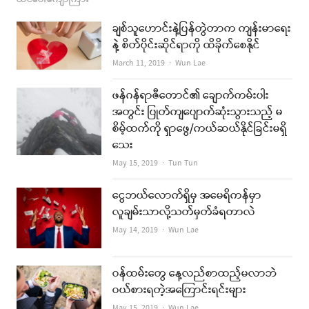
ချစ်သူဟောင်းနဲ့ပြန်တွဲတာက ကျန်းမာရေး
နဲ့ စိတ်ပိုင်းဆိုင်ရာကို ထိခိုက်စေနိုင်
Author
March 11, 2019
Wun Lae
ဖန်ဂန်ရာဇီတောင်၏ ချောက်ကမ်းပါး
အတွင်း ပြုတ်ကျပျောက်ဆုံးသွားသည့် မ
စိမ့်ထက်ကို ရှာဖွေ/ကယ်ဆယ်နိုင်ခြင်းမရှိ
သေး
Author
May 15, 2019
Tun Tun
ငွေဘယ်လောက်ရှိမှ အမေရိကန်မှာ
လူချမ်းသာလို့သတ်မှတ်ခံရတာလဲ
Author
May 14, 2019
Wun Lae
ဝန်ထမ်းတွေ နေ့လည်စာထည့်မလာဘဲ
ဝယ်စားရတဲ့အကြောင်းရင်းများ
Author
May 15, 2019
Wun Lae