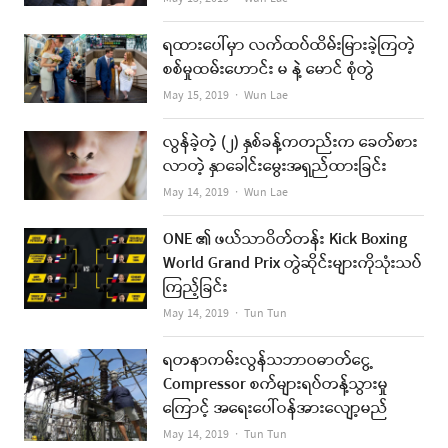
ရထားပေါ်မှာ လက်ထပ်ထိမ်းမြားခဲ့ကြတဲ့
စစ်မှုထမ်းဟောင်း မ နဲ့ မောင် စုံတွဲ
Author
May 15, 2019
Wun Lae
လွန်ခဲ့တဲ့ (၂) နှစ်ခန့်ကတည်းက ခေတ်စား
လာတဲ့ နှာခေါင်းမွေးအရှည်ထားခြင်း
Author
May 14, 2019
Wun Lae
ONE ၏ ဖယ်သာဝိတ်တန်း Kick Boxing
World Grand Prix တွဲဆိုင်းများကိုသုံးသပ်
ကြည့်ခြင်း
Author
May 14, 2019
Tun Tun
ရတနာကမ်းလွန်သဘာဝဓာတ်ငွေ့
Compressor စက်များရပ်တန့်သွားမှု
ကြောင့် အရေးပေါ်ဝန်အားလျော့မည်
Author
May 14, 2019
Tun Tun