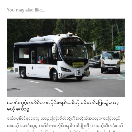
You may also like...
မောင်းသူမဲ့ဘတ်စ်ကားလိုင်းစနစ်သစ်ကို စမ်းသပ်ပြေးဆွဲတော့
မယ့် စင်္ကာပူ
စင်္ကာပူနိုင်ငံမှာတော့ ယာဉ်ကြောပိတ်ဆို့ကိုအထိုက်အလျောက်ပြေလည်
စေမယ့် မောင်းသူမဲ့ဘတ်စ်ကားလိုင်းစနစ်တစ်မျိုးကို လာမယ့်သီတင်းပတ်