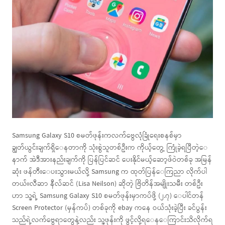
Samsung Galaxy S10 စမတ်ဖုန်းကလက်ဗွေလုံခြုံရေးစနစ်မှာ
ချွတ်ယွင်းချက်ရှိ‌‌ေန‌တာကို သုံးစွဲသူတစ်ဦးက ကိုယ့်‌ေတွ့ ကြုံခဲ့ရပြီတဲ့‌ေ
နာက် အဲဒီအားနည်းချက်ကို ပြန်ပြင်‌ဆင်‌ ပေးနိုင်မယ့်ဆော့ဖ်ဝဲတစ်ခု အမြန်
ဆုံး ဖန်တီး‌‌ေပးသွားမယ်လို့ Samsung က ထုတ်ပြန်‌ေကြညာ လိုက်ပါ
တယ်။လီဆာ နီလ်ဆင် (Lisa Neilson) ဆိုတဲ့ ဗြိတိန်အမျိုးသမီး တစ်ဦး
ဟာ သူ့ရဲ့ Samsung Galaxy S10 စမတ်ဖုန်းမှာကပ်ဖို့ (၂.၇) ‌ေပါင်တန်
Screen Protector (မှန်ကပ်) တစ်ခုကို ebay ကနေ ဝယ်သုံးခဲ့ပြီး ခင်ပွန်း
သည်ရဲ့လက်ဗွေရာတွေနဲ့လည်း သူ့ဖုန်းကို ဖွင့်လို့ရ‌ေန‌ေကြာင်းသိလိုက်ရ