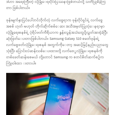
ဒါဟာ အရေးကြီးတဲ့ လုံခြုံ‌ေရးပိုင်းပြဿနာဖြစ်တယ်လို့ သတိပြုမိခဲ့ကြ
တာ ဖြစ်ပါတယ်။
ဖုန်းမျက်နှာပြင်ပေါ်တင်လိုက်တဲ့ လက်ဗွေရာက ဖုန်းပိုင်ရှင်ရဲ့ လက်ဗွေ
အစစ် ဟုတ် ၊မဟုတ် တိုက်ဆိုက်စစ်‌ေဆး အသိအမှတ်ပြု‌တဲ့‌ေနရာမှာ
လုံခြုံရေးစနစ်ရဲ့ ပုံရိပ်ဖတ်ကိရိယာက နှုန်းလွန်အသံတွေပို့လွှတ်အာရုံခံပြီး
ဆုံးဖြတ်‌ေပးတာဖြစ်ပါတယ်။ Samsung Galaxy S10 စမတ်ဖုန်းရဲ့
လက်ဗွေဖတ်လုံခြုံ‌ေရးစနစ် အတွက်ကို‌ေတာ့ အဆင့်မြင့်နည်းပညာတွေ
သုံးပြီး ပြောင်းလဲဆန်းသစ်‌ေပးထားလို့ လက်ဗေွလုံခြုံ‌ေရးစနစ်ကို
တစ်ခေတ်ဆန်းစေမယ် လို့တောင် Samsung က စတင်မိတ်ဆက်စဥ်က
ကြုံးဝါးထာ းတာပါ။