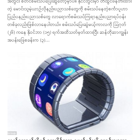
အတွင်း စတင်စမ်းသပ်ပြေးဆွဲတော့မှာပါ။ နိုင်ငံတွင်းမှာ တီထွင်ဖန်တီးထား
တဲ့ မောင်းသူမဲ့ယာဉ်လိုနည်းပညာသစ်တွေကို စမ်းသပ်နေတဲ့စင်္ကာပူဟာ
ပြည်ပနည်းပညာသစ်တွေ လာရောက်စမ်းသပ်ကြရာနည်းပညာရပ်ဝန်း
တစ်ခုလည်းဖြစ်လာနေပါတယ်။ စမ်းသပ်ပြေးဆွဲမယ့်ကာလကို သြဂုတ်
(၂၆) ကနေ နိုဝင်ဘာ (၁၅) ရက်အထိသတ်မှတ်ထားပြီး ဆန်တိုဆာကျွန်း
အပန်းဖြေစခန်းက (၃)…