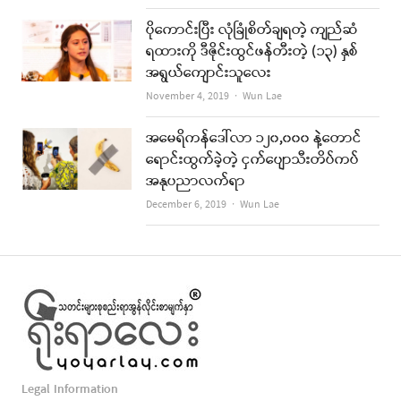
ပိုကောင်းပြီး လုံခြုံစိတ်ချရတဲ့ ကျည်ဆံ
ရထားကို ဒီဇိုင်းထွင်ဖန်တီးတဲ့ (၁၃) နှစ်
အရွယ်ကျောင်းသူလေး
Author
November 4, 2019
Wun Lae
အမေရိကန်ဒေါ်လာ ၁၂၀,၀၀၀ နဲ့တောင်
ရောင်းထွက်ခဲ့တဲ့ ငှက်ပျောသီးတိပ်ကပ်
အနုပညာလက်ရာ
Author
December 6, 2019
Wun Lae
Legal Information