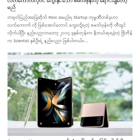
လက်ကောက်လိုပင် ကွေးနိုင်သော စမတ်ဖုန်းကို ရောင်းချတော့
မည်
တရုတ်ပြည်အခြေဆိုက် Moxi အမည်ရ Startup ကုမ္ဗဏီတစ်ခုဟာ
လက်ကောက် လို ဖြစ်အောင်တောင် ကွေးလို့ရတဲ့ စမတ်ဖုန်းကို တီထွင်
လိုက်ပါပြီ။ နည်းပညာကတော့ ၂၀၀၄ ခုနှစ်တုန်းက နိုဘယ်ဆုရခဲ့တဲ့ ဗြိတိန်
က Scientist နှစ်ဦးရဲ့ နည်းပညာ ဖြစ်ပါတယ်။…