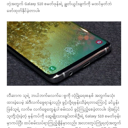
တဲ့အတွက် Galaxy S10 စမတ်ဖုန်းရဲ့ ချွတ်ယွင်းချက်ကို မထင်မှတ်ဘဲ
ဖော်ထုတ်နိုင်ခဲ့တာပါ။
လီဆာက သူရဲ့ ဘယ်ဘက်မလက်‌ေဗွကို လုံခြုံရေးစနစ် အတွက်မသုံး
ထားခဲ့ပေမဲ့ အဲဒီလက်ဗွေရာနဲ့လည်း ဖွင့်လို့ရမှန်းသိခဲ့ရတာကြောင့် ခင်ပွန်း
ဖြစ်သူရဲ့ လက်မ လက်ဗွေတွေနဲ့ပါ စမ်းသပ် ဖွင့်ကြည့်စေခဲ့တာပါ။ ဒါ့အပြင်
သူတို့သုံးခဲ့တဲ့ မှန်ကပ်ကို ဆွေမျိုးသားချင်းတစ်ဦးရဲ့ Galaxy S10 စမတ်ဖုန်း
မှာကပ်ပြီး ထပ်စမ်းသပ်ရာကြည့်ချိန်မှာလည်း အလားတူပဲကြုံရတဲ့အတွက်