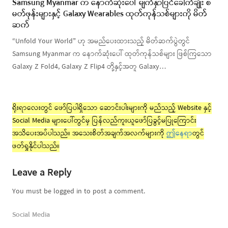
Samsung Myanmar က နောက်ဆုံးပေါ် မျက်နှာပြင်ခေါက်ချိုး စ
မတ်ဖုန်းများနှင့် Galaxy Wearables ထုတ်ကုန်သစ်များကို မိတ်
ဆက်
“Unfold Your World” ဟု အမည်ပေးထားသည့် မိတ်ဆက်ပွဲတွင်
Samsung Myanmar က နောက်ဆုံးပေါ် ထုတ်ကုန်သစ်များ ဖြစ်ကြသော
Galaxy Z Fold4, Galaxy Z Flip4 တို့နှင့်အတူ Galaxy…
ရိုးရာလေးတွင် ဖော်ပြပါရှိသော ဆောင်းပါးများကို မည်သည့် Website နှင့်
Social Media များပေါ်တွင်မှ ပြန်လည်ကူးယူဖော်ပြခွင့်မပြုကြောင်း
အသိပေးအပ်ပါသည်။ အသေးစိတ်အချက်အလက်များကို
ဤနေရာ
တွင်
ဖတ်ရှုနိုင်ပါသည်။
Leave a Reply
You must be logged in to post a comment.
Social Media