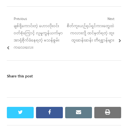
Post
Previous
Next
Previous
Next
ချစ်ဖို့ကောင်းတဲ့ ဟောလိုးဝင်း
စိတ်ကူးယဉ်ရုပ်ရှင်ကားတွေထဲ
navigation
post:
post:
ဝတ်စုံကြောင့် လူမှုကွန်ယက်မှာ
ကလားလို့ ထင်မှတ်ရတဲ့ ထူး
အာရုံစိုက်ခံနေရတဲ့ မသန်စွမ်း
ထူးဆန်းဆန်း တိရစ္ဆာန်များ
ကလေးလေး
Share this post
twitter
facebook
email
print