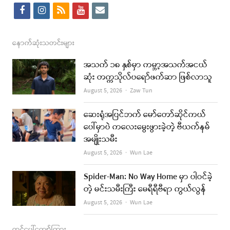
f
i
r
y
e
a
n
s
o
m
c
s
s
u
a
နောက်ဆုံးသတင်းများ
e
t
t
i
အသက် ၁၈ နှစ်မှာ ကမ္ဘာ့အသက်အငယ်
b
a
u
l
ဆုံး တက္ကသိုလ်ပရော်ဖက်ဆာ ဖြစ်လာသူ
o
g
b
Author
August 5, 2026
Zaw Tun
o
r
e
ဆေးရုံအပြင်ဘက် မော်တော်ဆိုင်ကယ်
k
a
ပေါ်မှာပဲ ကလေးမွေးဖွားခဲ့တဲ့ ဗီယက်နမ်
အမျိုးသမီး
m
Author
August 5, 2026
Wun Lae
Spider-Man: No Way Home မှာ ပါဝင်ခဲ့
တဲ့ မင်းသမီးကြီး မေရီရီဗီရာ ကွယ်လွန်
Author
August 5, 2026
Wun Lae
ထင်ပေါ်ကျော်ကြား