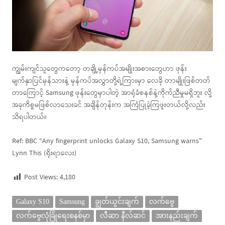
ကျွမ်းကျင်သူတွေကတော့ တချို့မှန်ကပ်အမျိုးအစားတွေဟာ ဖုန်း
မျက်နှာပြင်မှန်သားနဲ့ မှန်ကပ်အလွှာတို့ရဲ့ကြားမှာ လေခို‌ တာမျိုးဖြစ်တတ်
တာကြောင့် Samsung ဖုန်းတွေမှာပါတဲ့ အာရုံခံစနစ်နဲ့ကိုက်ညီမှုမရှိ‌ဘူး လို့
အခုကိစ္စမဖြစ်လာသေးခင် အချိန်တုန်းက အကြံပြုခဲ့ကြဖူး‌တယ်လို့လည်း
သိရပါတယ်။
Ref: BBC “Any fingerprint unlocks Galaxy S10, Samsung warns”
Lynn This (ရိုးရာလေး)
Post Views:
4,180
Galaxy S10
Samsung
ချွတ်ယွင်းချက်
လက်ဗွေ
လက်ဗွေလုံခြုံရေးစနစ်မှာ
လီဆာ နီလ်ဆင်
အားနည်းချက်