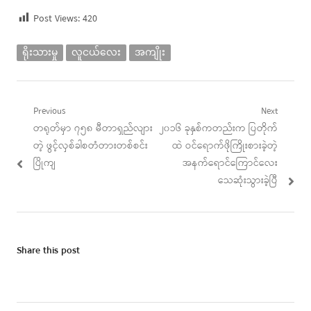
Post Views:
420
ရိုးသားမှု
လူငယ်လေး
အကျိုး
Post
Previous
Next
Previous
Next
တရုတ်မှာ ၇၅၈ မီတာရှည်လျား
၂၀၁၆ ခုနှစ်ကတည်းက ပြတိုက်
navigation
post:
post:
တဲ့ ဖွင့်လှစ်ခါစတံတားတစ်စင်း
ထဲ ဝင်ရောက်ဖိုကြိုးစားခဲ့တဲ့
ပြိုကျ
အနက်ရောင်ကြောင်လေး
သေဆုံးသွားခဲ့ပြီ
Share this post