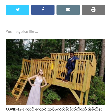
twitter
facebook
email
print
You may also like...
COVID-19 ကြောင့် ကျောင်းကပွဲဖျက်သိမ်းခံလိုက်ရတဲ့ အိမ်ထိန်း