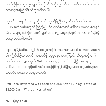
ဆက်ချိန်မှာ သူ ကျပျောက်တဲ့ပိုက်ဆံကို လူငယ်လေးတစ်ယောက် လာပေး
ထားတဲ့အကြောင်း သိသွားပါတယ်။
လူငယ်လေးရဲ့ ရိုးသားမှုကို အသိအမှတ်ပြုဖို့အတွက် မက်ကယ်လာက
CCTV မှတ်တမ်းတွေကို ကြည့်ပြီး ဒီလူငယ်လေးကို ဒေါ်လာ ၁၀၀၀ ပေးချင်
လို့ …..သူ့ကို သိတဲ့သူ ဆက်သွယ်ပေးပါလို့ လူမှုကွန်ရက်မှာ CCTV ပုံရိပ်နဲ့
တကွ တင်ခဲ့ပါတယ်။
ဂျို့စ်ပါချီရဲ့မိခင်က ဒီပို့စ်ကို တွေ့သွားပြီး မက်ကယ်လာထံ ဆက်သွယ်ခဲ့တာ
ပါ။ ဂျို့စ်ပါချီက ထရပ်ကားဝယ်ဖို့ ငွေစုနေတဲ့အကြောင်း သိသွားလို့ မက်
ကယ်လာက သူ့အတွက် GoFundMe ပေ့ချ်ထောင်ပေးခဲ့ပြီး အလှူငွေ
ဒေါ်လာ ၁၀၀၀၀ ရရှိခဲ့ပါတယ်။ ဒါ့အပြင် ဂျို့စ်ပါချီကိုလည်း သူ့လုပ်ငန်းမှာ
အလုပ်တစ်နေရာ ပေးခဲ့ပါတယ်။
Ref: Teen Rewarded with Cash and Job After Turning in Wad of
$3,500 Cash ‘Without Hesitation’
NZ ( ရိုးရာလေး)