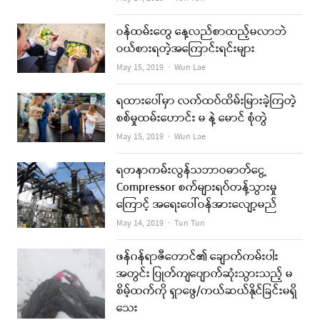
ဝန်ထမ်းတွေ နေ့လည်စာထည့်မလာဘဲ
ဝယ်စားရတဲ့အကြောင်းရင်းများ
Author
May 15, 2019
Wun Lae
ရထားပေါ်မှာ လက်ထပ်ထိမ်းမြားခဲ့ကြတဲ့
စစ်မှုထမ်းဟောင်း မ နဲ့ မောင် စုံတွဲ
Author
May 15, 2019
Wun Lae
ရတနာကမ်းလွန်သဘာဝဓာတ်ငွေ့
Compressor စက်များရပ်တန့်သွားမှု
ကြောင့် အရေးပေါ်ဝန်အားလျော့မည်
Author
May 14, 2019
Tun Tun
ဖန်ဂန်ရာဇီတောင်၏ ချောက်ကမ်းပါး
အတွင်း ပြုတ်ကျပျောက်ဆုံးသွားသည့် မ
စိမ့်ထက်ကို ရှာဖွေ/ကယ်ဆယ်နိုင်ခြင်းမရှိ
သေး