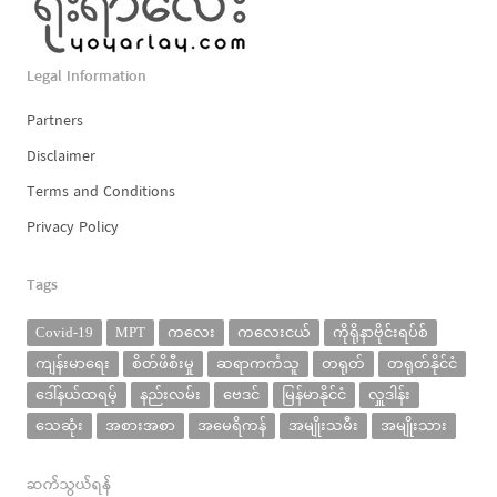
Legal Information
Partners
Disclaimer
Terms and Conditions
Privacy Policy
Tags
Covid-19
MPT
ကလေး
ကလေးငယ်
ကိုရိုနာဗိုင်းရပ်စ်
ကျန်းမာရေး
စိတ်ဖိစီးမှု
ဆရာကင်္ကသူ
တရုတ်
တရုတ်နိုင်ငံ
ဒေါ်နယ်ထရမ့်
နည်းလမ်း
ဗေဒင်
မြန်မာနိုင်ငံ
လှူဒါန်း
သေဆုံး
အစားအစာ
အမေရိကန်
အမျိုးသမီး
အမျိုးသား
ဆက်သွယ်ရန်