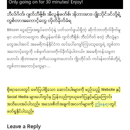
ဘီလ်ဂိတ်၊ ဂျက်ဘီဇို့စ်၊ အီလွန်မက်စ်၊ အိုဘားမား၊ ဂျိုးဘိုင်ဒင်တို့ရဲ့
တွစ်တာအကောင့်တွေ တိုက်ခိုက်ခံရ
Bitcoin ငွေကြေးအရှုပ်တော်ပုံနဲ့ ပတ်သက်ဖွယ်ရှိတဲ့ ဆိုက်ဘာတိုက်ခိုက်မှု
မှာ ဟက်ကာတွေက အီလွန်မက်စ်၊ ဂျက်ဘီဇို့စ်၊ ဘီလ်ဂိတ် စတဲ့ ဘီလျံနာ
တွေအပါအဝင် အမေရိကန်နိုင်ငံက ထင်ပေါ်ကျော်ကြားသူတွေရဲ့ တွစ်တာ
အကောင့်တွေကို ပစ်မှတ်ထားတိုက်ခိုက်ခဲ့ပါတယ်။ အမေရိကန်သမ္မတ
ဟောင်း အိုဘားမား၊ ဒုတိယသမ္မတဟောင်း ဂျိုးဘိုင်ဒင်၊ ကင်းန်းဝက်စ်တို့ရဲ့
တွစ်တာအကောင့်တွေမှာ…
ရိုးရာလေးတွင် ဖော်ပြပါရှိသော ဆောင်းပါးများကို မည်သည့် Website နှင့်
Social Media များပေါ်တွင်မှ ပြန်လည်ကူးယူဖော်ပြခွင့်မပြုကြောင်း
အသိပေးအပ်ပါသည်။ အသေးစိတ်အချက်အလက်များကို
ဤနေရာ
တွင်
ဖတ်ရှုနိုင်ပါသည်။
Leave a Reply