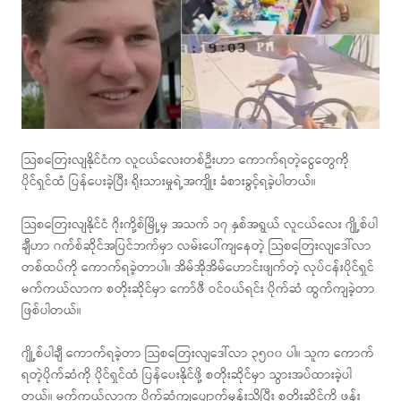
သြစတြေးလျနိုင်ငံက လူငယ်လေးတစ်ဦးဟာ ကောက်ရတဲ့ငွေတွေကို
ပိုင်ရှင်ထံ ပြန်ပေးခဲ့ပြီး ရိုးသားမှုရဲ့အကျိုး ခံစားခွင့်ရခဲ့ပါတယ်။
သြစတြေးလျနိုင်ငံ ဂိုးကို့စ်မြို့မှ အသက် ၁၇ နှစ်အရွယ် လူငယ်လေး ဂျို့စ်ပါ
ချီဟာ ဂက်စ်ဆိုင်အပြင်ဘက်မှာ လမ်းပေါ်ကျနေတဲ့ သြစတြေးလျဒေါ်လာ
တစ်ထပ်ကို ကောက်ရခဲ့တာပါ။ အိမ်အိုအိမ်ဟောင်းဖျက်တဲ့ လုပ်ငန်းပိုင်ရှင်
မက်ကယ်လာက စတိုးဆိုင်မှာ ကော်ဖီ ဝင်ဝယ်ရင်း ပိုက်ဆံ ထွက်ကျခဲ့တာ
ဖြစ်ပါတယ်။
ဂျို့စ်ပါချီ ကောက်ရခဲ့တာ သြစတြေးလျဒေါ်လာ ၃၅၀၀ ပါ။ သူက ကောက်
ရတဲ့ပိုက်ဆံကို ပိုင်ရှင်ထံ ပြန်ပေးနိုင်ဖို့ စတိုးဆိုင်မှာ သွားအပ်ထားခဲ့ပါ
တယ်။ မက်ကယ်လာက ပိုက်ဆံကျပျောက်မှန်းသိပြီး စတိုးဆိုင်ကို ဖုန်း