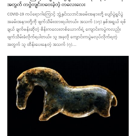
အတွက် ကပွဲကျင်းပပေးခဲ့တဲ့ ကလေးလေး
COVID-19 ကပ်ရောဂါကြောင့် ဘွဲ့နှင်းသဘင်အခမ်းအနားတို့ ပျော်ပွဲရွှင်ပွဲ
အခမ်းအနားတို့ကို ဖျက်သိမ်းထားရပါတယ်။ အသက် (၁၇) နှစ်အရွယ် ရစ်
ချယ် ချက်မန်းဆိုတဲ့ မိန်းကလေးတစ်ယောက်ရဲ့ ကျောင်းကပွဲကလည်း
ဖျက်သိမ်းခံလိုက်ရပါတယ်။ သူ အခုလို ကျောင်းကပွဲမလုပ်လိုက်ရတဲ့
အတွက် သူ ထိန်းပေးနေတဲ့ အသက် (၇)…