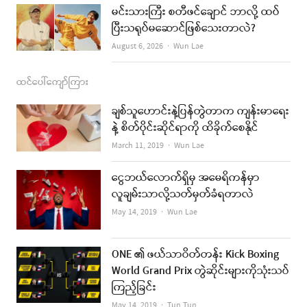
မင်းသားကြီး စတီဖင်ချောင် ဘာလို့ ထပ်
ပြီးသရုပ်မဆောင်ဖြစ်သေးတာလဲ?
Author
August 6, 2026
Wun Lae
ထင်ပေါ်ကျော်ကြား
ချစ်သူဟောင်းနဲ့ပြန်တွဲတာက ကျန်းမာရေး
နဲ့ စိတ်ပိုင်းဆိုင်ရာကို ထိခိုက်စေနိုင်
Author
March 11, 2019
Wun Lae
ငွေဘယ်လောက်ရှိမှ အမေရိကန်မှာ
လူချမ်းသာလို့သတ်မှတ်ခံရတာလဲ
Author
May 14, 2019
Wun Lae
ONE ၏ ဖယ်သာဝိတ်တန်း Kick Boxing
World Grand Prix တွဲဆိုင်းများကိုသုံးသပ်
ကြည့်ခြင်း
Author
May 14, 2019
Tun Tun