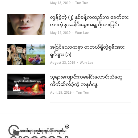
Author
May 15, 2019
Tun Tun
လွန်ခဲ့တဲ့ (၂) နှစ်ခန့်ကတည်းက ခေတ်စား
လာတဲ့ နှာခေါင်းမွေးအရှည်ထားခြင်း
Author
May 14, 2019
Wun Lae
အပြင်လောကမှာ တကယ်ရှိတဲ့စွမ်းအား
ရှင်များ (၁)
Author
August 23, 2019
Wun Lae
ဘုရားကျောင်းကခေါင်းလောင်းသံတွေ
တိတ်ဆိတ်ခဲ့တဲ့ တနင်္ဂနွေ
Author
April 29, 2019
Tun Tun