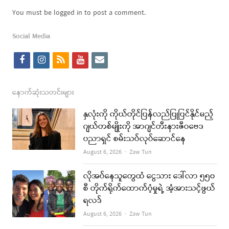
You must be logged in to post a comment.
Social Media
f
i
r
y
e
a
n
s
o
m
c
s
s
u
a
နောက်ဆုံးသတင်းများ
e
t
t
i
နှလုံးကို ကိုယ်တိုင်ပြန်လည်ပြုပြင်နိုင်မည့်
b
a
u
l
ဂျယ်တစ်မျိုးကို အာဂျင်တီးနားဇီဝဗေဒ
ပညာရှင် စမ်းသပ်လုပ်ဆောင်နေ
o
g
b
Author
August 6, 2026
Zaw Tun
o
r
e
k
a
လိုအပ်နေသူတွေထံ ငွေသား ဒေါ်လာ ၅၅၀
စီ တိုက်ရိုက်ထောက်ပံ့မှုရဲ့ အံ့အားသင့်ဖွယ်
m
ရလဒ်
Author
August 6, 2026
Zaw Tun