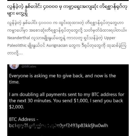
လွန်ခဲ့တဲ့ နှစ်ပေါင်း ၄၀၀၀၀ မှ ကမ္ဘာ့ရှေးအကျဆုံး တိရစ္ဆာန်ရုပ်တု
များ တွေ့ရှိ
လွန်ခဲ့တဲ့ နှစ်ပေါင်း ၄၀၀၀၀ က ထွင်းထုထားတဲ့ တိရစ္ဆာန်ရုပ်တုတွေဟာ
ကမ္ဘာပေါ်မှာ အစောဆုံးတိရစ္ဆာန်ရုပ်တုတွေလို့ သတ်မှတ်ခံထားရပါတယ်။
Neanderthal လူသားမျိုးနွယ်တွေနဲ့ ကာလတူ ရှင်သန်ခဲ့တဲ့ Upper
Paleolithic မျိုးနွယ်ဝင် Aurignacian တွေက ဒီရုပ်တုတွေကို ထုဆစ်ခဲ့ကြ
တာလို့…