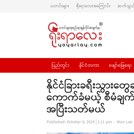
သတင်းများ
ရိုးရာလေးအကြောင်း
ဆက်သွယ်
ပြည်တွင်း
နိုင်ငံတကာ
ဖျော်ဖြေရေး
နိုင်ငံခြားခရီးသွား
ကောက်ခံမယ့် စီမံချက်
အပြီးသတ်မယ်
Author
Published:
October 8, 2025
1:11 pm
Wun Lae