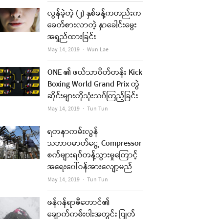
လွန်ခဲ့တဲ့ (၂) နှစ်ခန့်ကတည်းက
ခေတ်စားလာတဲ့ နှာခေါင်းမွေး
အရှည်ထားခြင်း
Author
May 14, 2019
Wun Lae
ONE ၏ ဖယ်သာဝိတ်တန်း Kick
Boxing World Grand Prix တွဲ
ဆိုင်းများကိုသုံးသပ်ကြည့်ခြင်း
Author
May 14, 2019
Tun Tun
ရတနာကမ်းလွန်
သဘာဝဓာတ်ငွေ့ Compressor
စက်များရပ်တန့်သွားမှုကြောင့်
အရေးပေါ်ဝန်အားလျော့မည်
Author
May 14, 2019
Tun Tun
ဖန်ဂန်ရာဇီတောင်၏
ချောက်ကမ်းပါးအတွင်း ပြုတ်