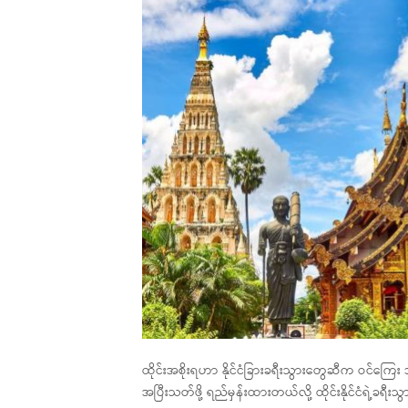
ထိုင်းအစိုးရဟာ နိုင်ငံခြားခရီးသွားတွေဆီက ဝင်ကြ
အပြီးသတ်ဖို့ ရည်မှန်းထားတယ်လို့ ထိုင်းနိုင်ငံရဲ