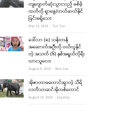
ကျပျောက်ဆုံးသွားသည့် မစိမ့်
ထက်ကို ရှာဖွေ/ကယ်ဆယ်နိုင်
ခြင်းမရှိသေး
Author
May 15, 2019
Tun Tun
ဒေါ်လာ (၈) သန်းတန်
အဆောက်အဦးကို ဝယ်ယူနိုင်
တဲ့ အသက် (၆) နှစ်အရွယ်ကိုရီး
ယားသူလေး
Author
August 6, 2019
Wun Lae
အိုဇာတာမကောင်းရှာတဲ့ သီရိ
လင်္ကာကဆင်အိုတစ်ကောင်
Author
August 19, 2019
yoyarlay