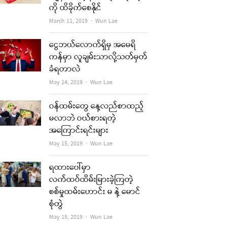
ကို ထိခိုက်စေနိုင်
Author
March 11, 2019
Wun Lae
ငွေဘယ်လောက်ရှိမှ အမေရိ
ကန်မှာ လူချမ်းသာလို့သတ်မှတ်
ခံရတာလဲ
Author
May 14, 2019
Wun Lae
ဝန်ထမ်းတွေ နေ့လည်စာထည့်
မလာဘဲ ဝယ်စားရတဲ့
အကြောင်းရင်းများ
Author
May 15, 2019
Wun Lae
ရထားပေါ်မှာ
လက်ထပ်ထိမ်းမြားခဲ့ကြတဲ့
စစ်မှုထမ်းဟောင်း မ နဲ့ မောင်
စုံတွဲ
Author
May 15, 2019
Wun Lae