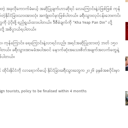
တဲ့ အခုလိုကောက်ခံမယ့် အဆိုပြုချက်ဟာဆိုရင် လေကြောင်းနဲ့ပဲဖြစ်ဖြစ် ကုန်
က်တဲ့နိုင်ငံခြားသားအားလုံး အကျုံးဝင်မှာဖြစ်ပါတယ်။ ခရီးသွားလုပ်ငန်းဘေးကင်း
ပံ့ပိုးဖို့ ရည်ရွယ်ထားပါတယ်။ ဒီစီမံချက်ကို “Kha Yeap Pan Din” လို့
လို့ အဓိပ္ပာယ်ရပါတယ်။
၀၊ ကုန်ကြောင်း၊ ရေကြောင်းနဲ့လာရင်လည်း အရင်အဆိုပြုထားတဲ့ ဘတ် ၁၅၀
ာဖြစ်ပါတယ်။ ခရီးသွားအာမခံအပါအဝင် နောက်ဆုံးအသေးစိတ်အချက်အလက်တွေနဲ့
စ်ပါတယ်။
ိုင်းနိုင်ငံကို လာရောက်မယ့် နိုင်ငံခြားခရီးသွားတွေက ၂၀၂၆ ခုနှစ်အစပိုင်းမှာ
ign tourists, policy to be finalised within 4 months