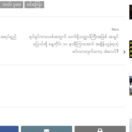
ဘတ် ၃၀၀
ဝင်ကြေး
Next
Next
ဘာ့အရပ်ရှည်
ရုပ်ရှင်ကားသစ်အတွက် သက်ရှိသတ္တဝါကြီးအဖြစ် အသွင်
post:
ပြောင်းဖို့ နေ့တိုင်း ၁၀ နာရီကြာအောင် အချိန်ယူခဲ့ရတဲ့
မင်းသားဂျက်ကော့ အဲလော်ဒီ
cebook
email
print