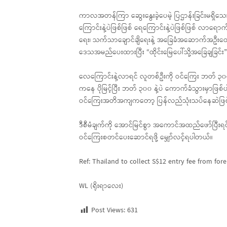
ကာလအတန်ကြာ ဆွေးနွေးခဲ့ပေမဲ့ ပြဌာန်းခြင်းမရှိသေး
ကြောင်းနဲ့ပဲဖြစ်ဖြစ် ရေကြောင်းနဲ့ပဲဖြစ်ဖြစ် လာရော
ရေး၊ သက်သာချောင်ချိရေးနဲ့ အခြေခံအဆောက်အဦးတွေကို 
ဒေသအမည်ပေးထားပြီး “ထိုင်းမြေပေါ်သို့အခြေချခြင်း”
လေကြောင်းနဲ့လာရင် လူတစ်ဦးကို ဝင်ကြေး ဘတ် ၃၀
ကနေ ပိုမြင့်ပြီး ဘတ် ၃၀၀ နဲ့ပဲ ကောက်ခံသွားမှ
ဝင်ကြေးအတိအကျကတော့ ပြန်လည်သုံးသပ်နေဆဲဖြ
ဒီစီမံချက်ကို အောင်မြင်စွာ အကောင်အထည်ဖော်ပြီးရင် ထ
ဝင်ကြေးစတင်ပေးဆောင်ရဖို့ မျှော်လင့်ရပါတယ်။
Ref: Thailand to collect S$12 entry fee from fore
WL (ရိုးရာလေး)
Post Views:
631