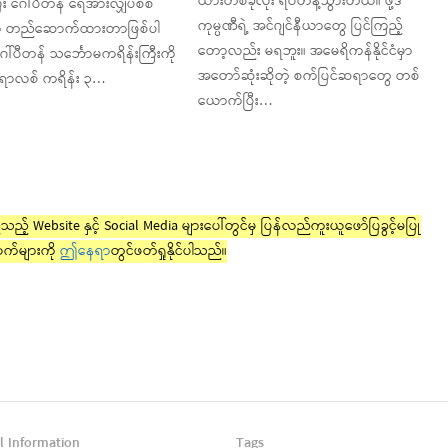
ယားတစ်ခုလုံး ရပ်တန့်သွားတယ်။ ဖို့ဒ်
ြီး ဂေါ်ပီတန် ရေအားလျှပ်စစ်
ကုမ္ပဏီရဲ့ အင်ဂျင်နီယာတွေ ပြင်ကြည့်
မှာ တည်ဆောက်ထားတာဖြစ်ပါ
တော့လည်း မရဘူး။ အမေရိကန်နိုင်ငံမှာ
ေါ်ပီတန် သင်္ဘောမကရိန်းကြီးကို
အတော်ဆုံးဆိုတဲ့ စက်ပြင်ဆရာတွေ တစ်
ရောလစ် ကရိန်း ၃…
ယောက်ပြီး…
ည့် Website နှင့် Social Media များပေါ်တွင်မှ ပြန်လည်ကူးယူဖော်ပြခွင့်မပြု
က်များကို
ဤနေရာ
တွင်ဖတ်ရှုနိုင်ပါသည်။
l Information
Tags