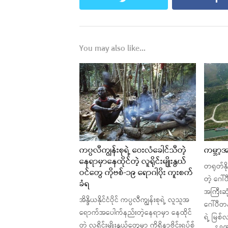
You may also like...
ကပ္ပလီကျွန်းစုရဲ့ ဝေးလံခေါင်သီတဲ့
ကမ္ဘာ့
နေရာမှာနေထိုင်တဲ့ လူရိုင်းမျိုးနွယ်
တရုတ်နို
ဝင်တွေ ကိုဗစ်-၁၉ ရောဂါပိုး ကူးစက်
တဲ့ ဂေါ
ခံရ
အကြီးဆု
အိန္ဒိယနိုင်ငံပိုင် ကပ္ပလီကျွန်းစုရဲ့ လူသူအ
ဂေါ်ပီတ
ရောက်အပေါက်နည်းတဲ့နေရာမှာ နေထိုင်
ရဲ့ မြစ်
တဲ့ လူရိုင်းမျိုးနွယ်တွေမှာ ကိုရိုနာဗိုင်းရပ်စ်