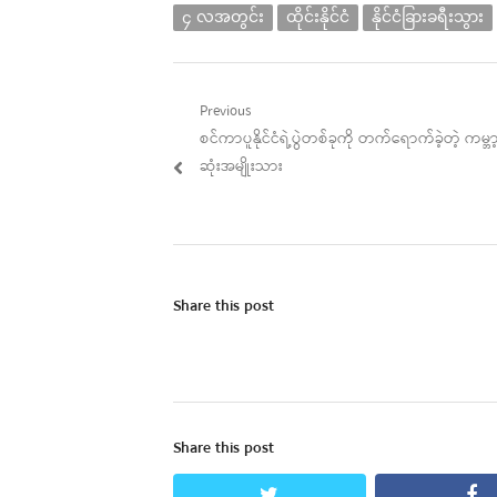
၄ လအတွင်း
ထိုင်းနိုင်ငံ
နိုင်ငံခြားခရီးသွား
Post
Previous
Previous
စင်ကာပူနိုင်ငံရဲ့ပွဲတစ်ခုကို တက်ရောက်ခဲ့တဲ့ ကမ္
navigation
post:
ဆုံးအမျိုးသား
Share this post
Share this post
twitter
fa