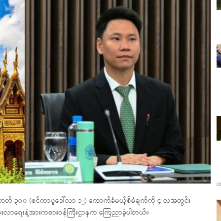
ထ
ေး ဘတ် ၃၀၀ (စင်ကာပူဒေါ်လာ ၁၂) ကောက်ခံမယ့်စီမံချက်ကို ၄ လအတွင်း
့ခရီးသွားလာရေးနဲ့အားကစားဝန်ကြီးဌာနက ကြေညာခဲ့ပါတယ်။