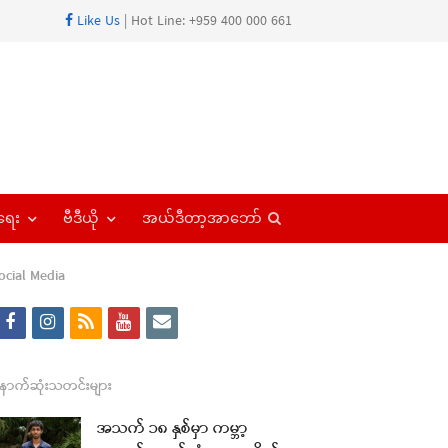
Like Us
| Hot Line: +959 400 000 661
Open
ရေး
ဗီဒီယို
အယ်ဒီတာ့အာဘော်
search
panel
ocial Media
f
i
r
y
e
a
n
s
o
m
c
s
s
u
a
ောက်ဆုံးသတင်းများ
re
e
t
t
i
အသက် ၁၈ နှစ်မှာ ကမ္ဘာ့
t