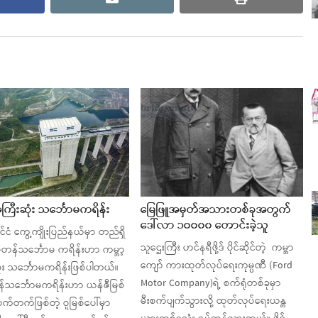
အကြီးဆုံး သင်္ဘောမကရိန်း
မြေဖြူအမှတ်အသားတစ်ခုအတွက်
ဒေါ်လာ ၁၀၀၀၀ တောင်းခဲ့သူ
င်ငံ ကွေ့ကျိုးပြည်နယ်မှာ တည်ရှိ
သူဌေးကြီး ဟင်နရီဖို့ဒ် ပိုင်ဆိုင်တဲ့ ကမ္ဘာ
်ပီတန်သင်္ဘောမ ကရိန်းဟာ ကမ္ဘာ့
ကျော် ကားထုတ်လုပ်ရေးကုမ္ပဏီ (Ford
ံး သင်္ဘောမကရိန်းဖြစ်ပါတယ်။
Motor Company)ရဲ့ စက်ရုံတစ်ခုမှာ
န်သင်္ဘောမကရိန်းဟာ ယန်ဇီမြစ်
မီးစက်ပျက်သွားလို့ ထုတ်လုပ်ရေးယန္တ
လက်တက်ဖြစ်တဲ့ ဝူမြစ်ပေါ်မှာ