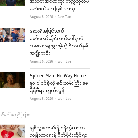
b
a
u
l
အသက်အငယ်ဆုံး တက္ကသိုလ်ပ
ရော်ဖက်ဆာ ဖြစ်လာသူ
o
g
b
Author
August 5, 2026
Zaw Tun
o
r
e
k
a
ဆေးရုံအပြင်ဘက်
မော်တော်ဆိုင်ကယ်ပေါ်မှာပဲ
m
ကလေးမွေးဖွားခဲ့တဲ့ ဗီယက်နမ်
အမျိုးသမီး
Author
August 5, 2026
Wun Lae
Spider-Man: No Way Home
မှာ ပါဝင်ခဲ့တဲ့ မင်းသမီးကြီး မေ
ရီရီဗီရာ ကွယ်လွန်
Author
August 5, 2026
Wun Lae
င်ပေါ်ကျော်ကြား
ချစ်သူဟောင်းနဲ့ပြန်တွဲတာက
ကျန်းမာရေးနဲ့ စိတ်ပိုင်းဆိုင်ရာ