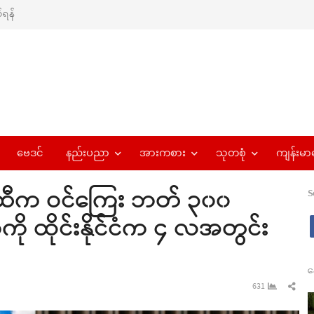
ရန်
ဗေဒင်
နည်းပညာ
အားကစား
သုတစုံ
ကျန်းမာ
တွေဆီက ဝင်ကြေး ဘတ် ၃၀၀
S
ကို ထိုင်းနိုင်ငံက ၄ လအတွင်း
န
Sha
631
this
pos