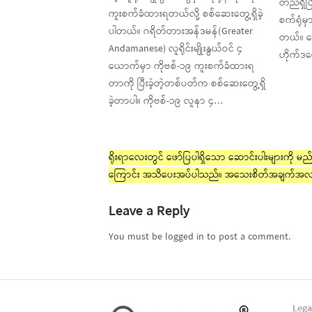
တည်ရှိပ
ကူးစက်ခံထားရတယ်လို့ စစ်ဆေးတွေ့ရှိခဲ့
စက်ရုံ
ပါတယ်။ ဂရိတ်တားအန်ဒမန်(Greater
တယ်။ ‌ဂ
Andamanese) လူရိုင်းမျိုးနွယ်ဝင် ၄
ဟိုက်ဒ
ယောက်မှာ ကိုဗစ်-၁၉ ကူးစက်ခံထားရ
တာကို ပြီးခဲ့တဲ့တစ်ပတ်က စစ်ဆေးတွေ့ရှိ
ခဲ့တာပါ။ ကိုဗစ်-၁၉ လူနာ ၄…
ရိုးရာလေးတွင် ဖော်ပြပါရှိသော ဆောင်းပါးများကို မည်သ
ကြောင်း အသိပေးအပ်ပါသည်။ အသေးစိတ်အချက်အလ
Leave a Reply
You must be logged in to post a comment.
Lega