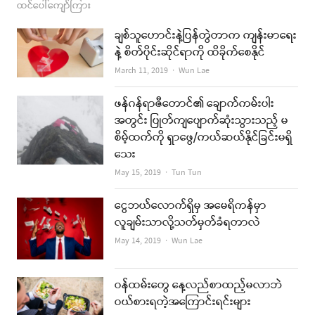
ထင်ပေါ်ကျော်ကြား
ချစ်သူဟောင်းနဲ့ပြန်တွဲတာက ကျန်းမာရေး
နဲ့ စိတ်ပိုင်းဆိုင်ရာကို ထိခိုက်စေနိုင်
Author
March 11, 2019
Wun Lae
ဖန်ဂန်ရာဇီတောင်၏ ချောက်ကမ်းပါး
အတွင်း ပြုတ်ကျပျောက်ဆုံးသွားသည့် မ
စိမ့်ထက်ကို ရှာဖွေ/ကယ်ဆယ်နိုင်ခြင်းမရှိ
သေး
Author
May 15, 2019
Tun Tun
ငွေဘယ်လောက်ရှိမှ အမေရိကန်မှာ
လူချမ်းသာလို့သတ်မှတ်ခံရတာလဲ
Author
May 14, 2019
Wun Lae
ဝန်ထမ်းတွေ နေ့လည်စာထည့်မလာဘဲ
ဝယ်စားရတဲ့အကြောင်းရင်းများ