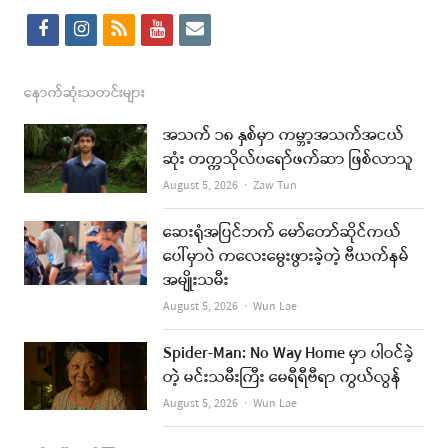
f
i
r
y
e
a
n
s
o
m
c
s
s
u
a
နောက်ဆုံးသတင်းများ
e
t
t
i
အသက် ၁၈ နှစ်မှာ ကမ္ဘာ့အသက်အငယ်
b
a
u
l
ဆုံး တက္ကသိုလ်ပရော်ဖက်ဆာ ဖြစ်လာသူ
o
g
b
Author
August 5, 2026
Zaw Tun
o
r
e
ဆေးရုံအပြင်ဘက် မော်တော်ဆိုင်ကယ်
k
a
ပေါ်မှာပဲ ကလေးမွေးဖွားခဲ့တဲ့ ဗီယက်နမ်
အမျိုးသမီး
m
Author
August 5, 2026
Wun Lae
Spider-Man: No Way Home မှာ ပါဝင်ခဲ့
တဲ့ မင်းသမီးကြီး မေရီရီဗီရာ ကွယ်လွန်
Author
August 5, 2026
Wun Lae