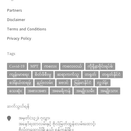
Partners
Disclaimer
Terms and Conditions
Privacy Policy
Tags
Covid-19
MPT
ကလေး
ကလေးငယ်
ကိုရိုနာဗိုင်းရပ်စ်
ကျန်းမာရေး
စိတ်ဖိစီးမှု
ဆရာကင်္ကသူ
တရုတ်
တရုတ်နိုင်ငံ
ဒေါ်နယ်ထရမ့်
နည်းလမ်း
ဗေဒင်
မြန်မာနိုင်ငံ
လှူဒါန်း
သေဆုံး
အစားအစာ
အမေရိကန်
အမျိုးသမီး
အမျိုးသား
ဆက်သွယ်ရန်
အမှတ်(၁၃၂)၊ ၇လွှာ၊
အနော်ရထာလမ်းနှင့် ဗိုလ်မြတ်ထွန်းလမ်းထောင့်၊
ဗိုလ်တထောင်မြို့နယ်၊ ရန်ကုန်မြို့။