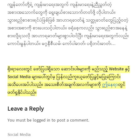
ကျွန်တော်တို့ရဲ့ ကျန်းမာရေးအတွက် ကျန်းမာရေးနဲ့ညီညွှတ်တဲ့
အစားအသောက်တွေကို ရွေးချယ်စားသောက်တတ်ဖို့ လိုပါတယ်။
သွားရည်စာစားရင်ပဲဖြစ်ဖြစ် အာဟာရဓာတ်နဲ့ သတ္တုဓာတ်တွေပြည့်ဝတဲ့
အစားအစာကို စားပေးသင့်ပါတယ်။ ဖရုံစေ့ကလည်း သွားရည်စာအနေနဲ့
စားလို့ရသလို အာဟာရဓာတ်များစွာပါဝင်ပြီး ကျန်းမာရေးအတွက်လည်း
ကောင်းမွန်ပါတယ်။ မဂ္ဂနီစီယမ်၊ ကော်ပါဓာတ်၊ ပရိုတင်းဓာတ်၊…
ရိုးရာလေးတွင် ဖော်ပြပါရှိသော ဆောင်းပါးများကို မည်သည့် Website နှင့်
Social Media များပေါ်တွင်မှ ပြန်လည်ကူးယူဖော်ပြခွင့်မပြုကြောင်း
အသိပေးအပ်ပါသည်။ အသေးစိတ်အချက်အလက်များကို
ဤနေရာ
တွင်
ဖတ်ရှုနိုင်ပါသည်။
Leave a Reply
You must be logged in to post a comment.
Social Media