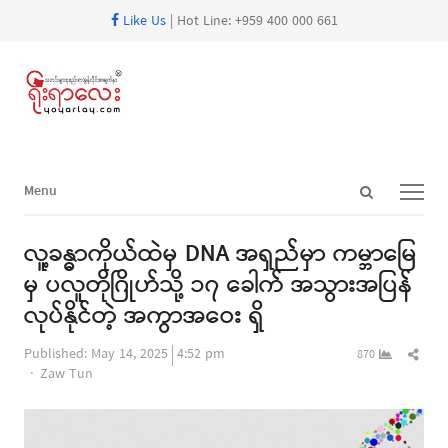
Like Us
| Hot Line: +959 400 000 661
Open
Menu
Menu
search
panel
လူ့ခန္ဓာကိုယ်ထဲမှ DNA အရှည်မှာ ကမ္ဘာမြေ
မှ ပလူတိုဂြိုဟ်သို့ ၁၇ ခေါက် အသွားအပြန်
လုပ်နိုင်တဲ့ အကွာအဝေး ရှိ
Shar
Published:
May 14, 2025
4:52 pm
870
Author
this
Zaw Tun
post