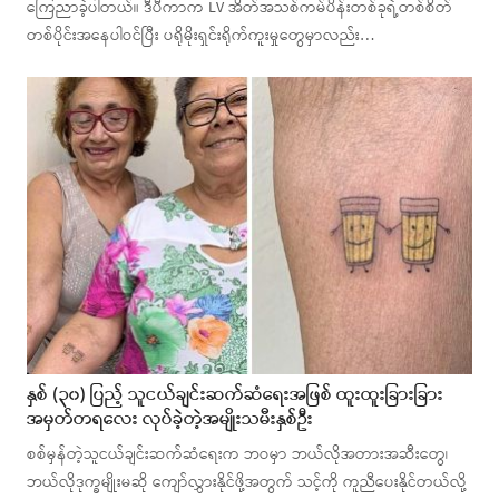
ကြေညာခဲ့ပါတယ်။ ဒီပီကာက LV အိတ်အသစ်ကမ်ပိန်းတစ်ခုရဲ့တစ်စိတ်
တစ်ပိုင်းအနေပါဝင်ပြီး ပရိုမိုးရှင်းရိုက်ကူးမှုတွေမှာလည်း…
နှစ် (၃၀) ပြည့် သူငယ်ချင်းဆက်ဆံရေးအဖြစ် ထူးထူးခြားခြား
အမှတ်တရလေး လုပ်ခဲ့တဲ့အမျိုးသမီးနှစ်ဦး
စစ်မှန်တဲ့သူငယ်ချင်းဆက်ဆံရေးက ဘဝမှာ ဘယ်လိုအတားအဆီးတွေ၊
ဘယ်လိုဒုက္ခမျိုးမဆို ကျော်လွှားနိုင်ဖို့အတွက် သင့်ကို ကူညီပေးနိုင်တယ်လို့