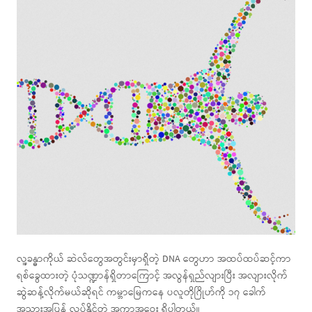
လူ့ခန္ဓာကိုယ် ဆဲလ်တွေအတွင်းမှာရှိတဲ့ DNA တွေဟာ အထပ်ထပ်ဆင့်ကာ
ရစ်ခွေထားတဲ့ ပုံသဏ္ဍာန်ရှိတာကြောင့် အလွန်ရှည်လျားပြီး အလျားလိုက်
ဆွဲဆန့်လိုက်မယ်ဆိုရင် ကမ္ဘာမြေကနေ ပလူတိုဂြိုဟ်ကို ၁၇ ခေါက်
အသွားအပြန် လုပ်နိုင်တဲ့ အကွာအဝေး ရှိပါတယ်။