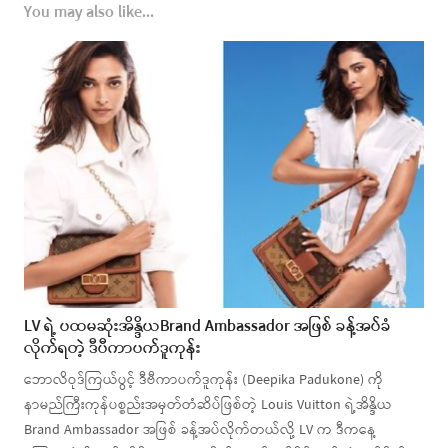
You may also like...
LV ရဲ့ ပထမဆုံးအိန္ဒိယBrand Ambassador အဖြစ် ခန့်အပ်ခံ
လိုက်ရတဲ့ ဒီပီကာပက်ဒူကုန်း
ဘောလိဝုဒ်ကြယ်ပွင့် ဒီဗီကာပက်ဒူကုန်း (Deepika Padukone) ကို
နာမည်ကြီးကုန်ပစ္စည်းအမှတ်တံဆိပ်ဖြစ်တဲ့ Louis Vuitton ရဲ့အိန္ဒိယ
Brand Ambassador အဖြစ် ခန့်အပ်လိုက်တယ်လို့ LV က ဒီကနေ့