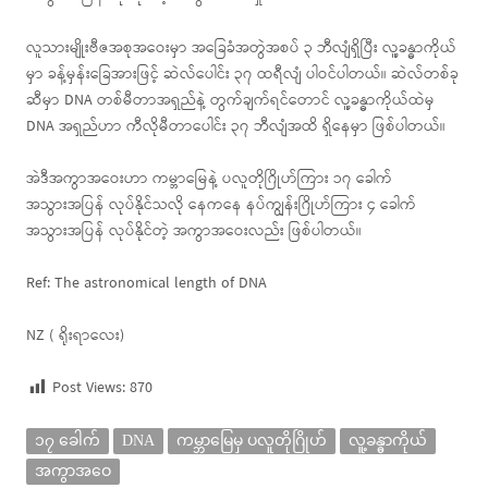
လူသားမျိုးဗီဇအစုအဝေးမှာ အခြေခံအတွဲအစပ် ၃ ဘီလျံရှိပြီး လူ့ခန္ဓာကိုယ်
မှာ ခန့်မှန်းခြေအားဖြင့် ဆဲလ်ပေါင်း ၃၇ ထရီလျံ ပါဝင်ပါတယ်။ ဆဲလ်တစ်ခု
ဆီမှာ DNA တစ်မီတာအရှည်နဲ့ တွက်ချက်ရင်တောင် လူ့ခန္ဓာကိုယ်ထဲမှ
DNA အရှည်ဟာ ကီလိုမီတာပေါင်း ၃၇ ဘီလျံအထိ ရှိနေမှာ ဖြစ်ပါတယ်။
အဲဒီအကွာအဝေးဟာ ကမ္ဘာမြေနဲ့ ပလူတိုဂြိုဟ်ကြား ၁၇ ခေါက်
အသွားအပြန် လုပ်နိုင်သလို နေကနေ နပ်ကျွန်းဂြိုဟ်ကြား ၄ ခေါက်
အသွားအပြန် လုပ်နိုင်တဲ့ အကွာအဝေးလည်း ဖြစ်ပါတယ်။
Ref: The astronomical length of DNA
NZ ( ရိုးရာလေး)
Post Views:
870
၁၇ ခေါက်
DNA
ကမ္ဘာမြေမှ ပလူတိုဂြိုဟ်
လူ့ခန္ဓာကိုယ်
အကွာအဝေ