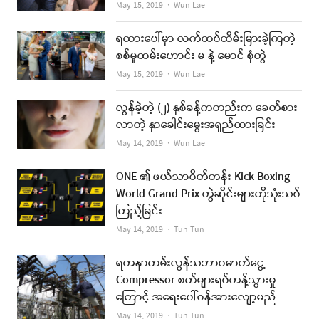
Author
May 15, 2019
Wun Lae
ရထားပေါ်မှာ လက်ထပ်ထိမ်းမြားခဲ့ကြတဲ့
စစ်မှုထမ်းဟောင်း မ နဲ့ မောင် စုံတွဲ
Author
May 15, 2019
Wun Lae
လွန်ခဲ့တဲ့ (၂) နှစ်ခန့်ကတည်းက ခေတ်စား
လာတဲ့ နှာခေါင်းမွေးအရှည်ထားခြင်း
Author
May 14, 2019
Wun Lae
ONE ၏ ဖယ်သာဝိတ်တန်း Kick Boxing
World Grand Prix တွဲဆိုင်းများကိုသုံးသပ်
ကြည့်ခြင်း
Author
May 14, 2019
Tun Tun
ရတနာကမ်းလွန်သဘာဝဓာတ်ငွေ့
Compressor စက်များရပ်တန့်သွားမှု
ကြောင့် အရေးပေါ်ဝန်အားလျော့မည်
Author
May 14, 2019
Tun Tun