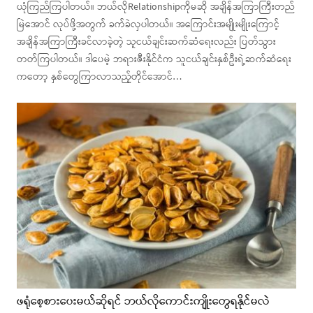
ယုံကြည်ကြပါတယ်။ ဘယ်လိုRelationshipကိုမဆို အချိန်အကြာကြီးတည်
မြဲအောင် လုပ်ဖို့အတွက် ခက်ခဲလှပါတယ်။ အကြောင်းအမျိုးမျိုးကြောင့်
အချိန်အကြာကြီးခင်လာခဲ့တဲ့ သူငယ်ချင်းဆက်ဆံရေးလည်း ပြတ်သွား
တတ်ကြပါတယ်။ ဒါပေမဲ့ ဘရားဇီးနိုင်ငံက သူငယ်ချင်းနှစ်ဦးရဲ့ဆက်ဆံရေး
ကတော့ နှစ်တွေကြာလာသည့်တိုင်အောင်…
ဖရုံစေ့စားပေးမယ်ဆိုရင် ဘယ်လိုကောင်းကျိုးတွေရနိုင်မလဲ