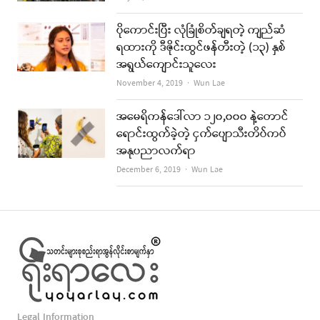
ပိုကောင်းပြီး လုံခြုံစိတ်ချရတဲ့ ကျည်ဆံ
ရထားကို ဒီဇိုင်းထွင်ဖန်တီးတဲ့ (၁၃) နှစ်
အရွယ်ကျောင်းသူလေး
Author
November 4, 2019
Wun Lae
အမေရိကန်ဒေါ်လာ ၁၂၀,၀၀၀ နဲ့တောင်
ရောင်းထွက်ခဲ့တဲ့ ငှက်ပျောသီးတိပ်ကပ်
အနုပညာလက်ရာ
Author
December 6, 2019
Wun Lae
Legal Information