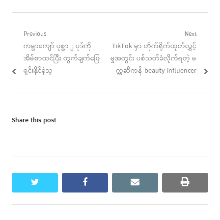
Post
Previous
Next
Previous
Next
ကမ္ဘာကျော် ပုစ္ဆာ ၂ ပုဒ်ကို
TikTok မှာ တိုက်ရိုက်ထုတ်လွှင့်
navigation
post:
post:
အိမ်စာထင်ပြီး တွက်ချက်ဖြေ
မှုအတွင်း ပစ်သတ်ခံလိုက်ရတဲ့ မ
ရှင်းနိုင်ခဲ့သူ
က္ကဆီကန် beauty influencer
Share this post
twitter
facebook
email
print