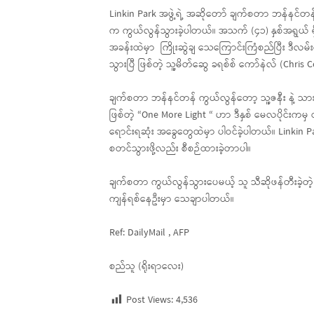
Linkin Park အဖွဲ့ရဲ့ အဆိုတော် ချက်စတာ ဘန်နင်တန
က ကွယ်လွန်သွားခဲ့ပါတယ်။ အသက် (၄၁) နှစ်အရွယ် ရှ
အခန်းထဲမှာ ကြိုးဆွဲချ သေကြောင်းကြံစည်ပြီး ဒီလမ်
သွားပြီ ဖြစ်တဲ့ သူ့မိတ်ဆွေ ခရစ်စ် ကော်နဲလ် (Chris 
ချက်စတာ ဘန်နင်တန် ကွယ်လွန်တော့ သူ့ဇနီး နဲ့ သာ
ဖြစ်တဲ့ “One More Light “ ဟာ ဒီနှစ် မေလပိုင်းကမှ ထ
ရောင်းရဆုံး အခွေတွေထဲမှာ ပါဝင်ခဲ့ပါတယ်။ Linkin P
စတင်သွားဖို့လည်း စီစဉ်ထားခဲ့တာပါ။
ချက်စတာ ကွယ်လွန်သွားပေမယ့် သူ သီဆိုဖန်တီးခဲ့တ
ကျန်ရစ်နေဦးမှာ သေချာပါတယ်။
Ref: DailyMail , AFP
စည်သူ (ရိုးရာလေး)
Post Views:
4,536