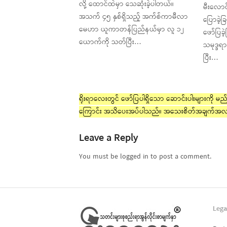
လို့ ထောင်ထဲမှာ သေဆုံးခဲ့ပါတယ်။
မီးလောင
အသက် ၄၅ နှစ်ရှိသည့် အက်စ်ကာမီလာ
ပြောခဲ့ခြ
မေဟာ ယူကာတန်ပြည်နယ်မှာ လူ ၁၂
ဖော်ပြခ
ယောက်ကို သတ်ပြီး…
သမုဒ္ဒရ
ပြီး…
ရိုးရာလေးတွင် ဖော်ပြပါရှိသော ဆောင်းပါးများကို မည်သ
ကြောင်း အသိပေးအပ်ပါသည်။ အသေးစိတ်အချက်အလ
Leave a Reply
You must be logged in to post a comment.
Lega