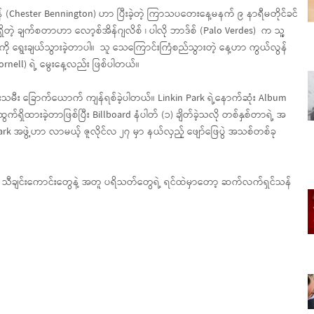
် (Chester Bennington) ဟာ ပြီးခဲ့တဲ့ ကြာသပတေးနေ့မနက် ၉ နာရီမတိုင်ခင်
ိတဲ့ ချက်စတာဟာ လော့စ်အိန်ဂျလိစ် ၊ ပါလို ဘာဒ်စ် (Palo Verdes) က သူ့
းကို ရွေးချယ်သွားခဲ့တာပါ။ သူ သေကြောင်းကြံစည်သွားတဲ့ နေ့ဟာ ကွယ်လွန်
Cornell) ရဲ့ မွေးနေ့လည်း ဖြစ်ပါတယ်။
းသမီး ခြောက်ယောက် ကျန်ရစ်ခဲ့ပါတယ်။ Linkin Park ရဲ့နောက်ဆုံး Album
ွက်ရှိထားခဲ့တာဖြစ်ပြီး Billboard နံပါတ် (၁) ချိတ်ခဲ့သလို တစ်နှစ်တာရဲ့ အ
ark အဖွဲ့ဟာ လာမယ့် ဇူလိုင်လ ၂၇ မှာ နယ်လှည့် ဖျော်ဖြေပွဲ အသစ်တစ်ခု
ဲ့ သီချင်းကောင်းတွေနဲ့ အတူ ပရိသတ်တွေရဲ့ ရင်ထဲမှာတော့ ဆက်လက်ရှင်သန်