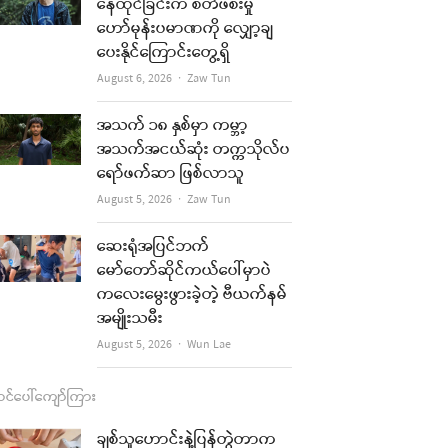
b
a
u
l
နေထိုင်ခြင်းက စိတ်ဖိစီးမှု
ဟော်မုန်းပမာဏကို လျှော့ချ
o
g
b
ပေးနိုင်ကြောင်းတွေ့ရှိ
o
r
e
Author
August 6, 2026
Zaw Tun
k
a
အသက် ၁၈ နှစ်မှာ ကမ္ဘာ့
m
အသက်အငယ်ဆုံး တက္ကသိုလ်ပ
ရော်ဖက်ဆာ ဖြစ်လာသူ
Author
August 5, 2026
Zaw Tun
ဆေးရုံအပြင်ဘက်
မော်တော်ဆိုင်ကယ်ပေါ်မှာပဲ
ကလေးမွေးဖွားခဲ့တဲ့ ဗီယက်နမ်
အမျိုးသမီး
Author
August 5, 2026
Wun Lae
င်ပေါ်ကျော်ကြား
ချစ်သူဟောင်းနဲ့ပြန်တွဲတာက