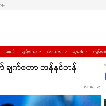
ရန်
ဗေဒင်
နည်းပညာ
အားကစား
သုတစုံ
ကျန်းမာ
ော် ချက်စတာ ဘန်နင်တန်
S
Sha
4536
န
this
pos