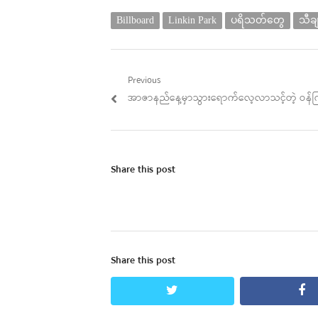
Billboard
Linkin Park
ပရိသတ်တွေ
သီချ
Post
Previous
Previous
အာဇာနည်နေ့မှာသွားရောက်လေ့လာသင့်တဲ့ ဝန်ကြီး
navigation
post:
Share this post
Share this post
twitter
fa