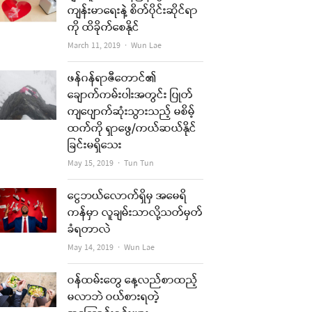
ကျန်းမာရေးနဲ့ စိတ်ပိုင်းဆိုင်ရာ
ကို ထိခိုက်စေနိုင်
Author
March 11, 2019
Wun Lae
ဖန်ဂန်ရာဇီတောင်၏
ချောက်ကမ်းပါးအတွင်း ပြုတ်
ကျပျောက်ဆုံးသွားသည့် မစိမ့်
ထက်ကို ရှာဖွေ/ကယ်ဆယ်နိုင်
ခြင်းမရှိသေး
Author
May 15, 2019
Tun Tun
ငွေဘယ်လောက်ရှိမှ အမေရိ
ကန်မှာ လူချမ်းသာလို့သတ်မှတ်
ခံရတာလဲ
Author
May 14, 2019
Wun Lae
ဝန်ထမ်းတွေ နေ့လည်စာထည့်
မလာဘဲ ဝယ်စားရတဲ့