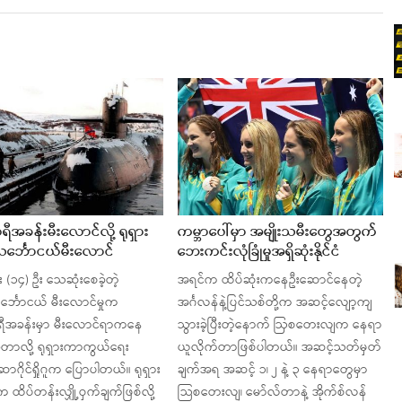
အခန်းမီးလောင်လို့ ရုရှား
ကမ္ဘာပေါ်မှာ အမျိုးသမီးတွေအတွက်
သင်္ဘောငယ်မီးလောင်
ဘေးကင်းလုံခြုံမှုအရှိဆုံးနိုင်ငံ
 (၁၄) ဦး သေဆုံးစေခဲ့တဲ့
အရင်က ထိပ်ဆုံးကနေဦးဆောင်နေတဲ့
င်္ဘောငယ် မီးလောင်မှုက
အင်္ဂလန်နဲ့ပြင်သစ်တို့က အဆင့်လျော့ကျ
အခန်းမှာ မီးလောင်ရာကနေ
သွားခဲ့ပြီးတဲ့နောက် ဩစတေးလျက နေရာ
ခဲ့တာလို့ ရုရှားကာကွယ်ရေး
ယူလိုက်တာဖြစ်ပါတယ်။ အဆင့်သတ်မှတ်
ဆာဂိုင်ရှိုဂူက ပြောပါတယ်။ ရုရှား
ချက်အရ အဆင့် ၁၊ ၂ နဲ့ ၃ နေရာတွေမှာ
ထိပ်တန်းလျှို့ဝှက်ချက်ဖြစ်လို့
သြစတေးလျ၊ မော်လ်တာနဲ့ အိုက်စ်လန်