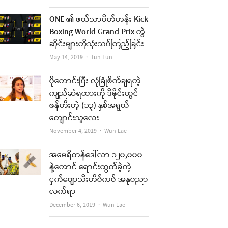
ONE ၏ ဖယ်သာဝိတ်တန်း Kick
Boxing World Grand Prix တွဲ
ဆိုင်းများကိုသုံးသပ်ကြည့်ခြင်း
Author
May 14, 2019
Tun Tun
ပိုကောင်းပြီး လုံခြုံစိတ်ချရတဲ့
ကျည်ဆံရထားကို ဒီဇိုင်းထွင်
ဖန်တီးတဲ့ (၁၃) နှစ်အရွယ်
ကျောင်းသူလေး
Author
November 4, 2019
Wun Lae
အမေရိကန်ဒေါ်လာ ၁၂၀,၀၀၀
နဲ့တောင် ရောင်းထွက်ခဲ့တဲ့
ငှက်ပျောသီးတိပ်ကပ် အနုပညာ
လက်ရာ
Author
December 6, 2019
Wun Lae