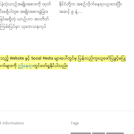
်ခဲ့တဲ့ယာဉ်အမျိုးအစားကို ထုတ်
နိုင်ငံတို့က အစဉ်လိုက်နေရာယူထားပြီး
င်းမရှိပါဘူး။ အမျိုးအစားခွဲခြား
အဆင့် ၉ နဲ့…
ဲ့ခြင်းမရှိတဲ့ ယာဉ်ဟာ အာတိတ်
ာကြမ်းပြင်မှာ သုတေသနလုပ်
ည့် Website နှင့် Social Media များပေါ်တွင်မှ ပြန်လည်ကူးယူဖော်ပြခွင့်မပြု
က်များကို
ဤနေရာ
တွင်ဖတ်ရှုနိုင်ပါသည်။
l Information
Tags