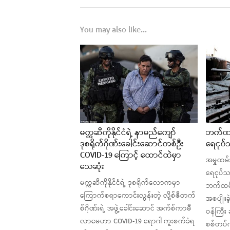
You may also like...
မက္ကဆီကိုနိုင်ငံရဲ့ နာမည်ကျော်
ဘက်ထရီ
ဒုစရိုက်ဂိုဏ်းခေါင်းဆောင်တစ်ဦး
ရေငုပ်
COVID-19 ကြောင့် ထောင်ထဲမှာ
အမှုထမ်း
သေဆုံး
ရေငုပ်သ
မက္ကဆီကိုနိုင်ငံရဲ့ ဒုစရိုက်လောကမှာ
ဘက်ထရီ
ကြောက်စရာကောင်းလွန်းတဲ့ လို့စ်ဇီတက်
အစပျိုး
စ်ဂိုဏ်းရဲ့ အဖွဲ့ခေါင်းဆောင် အက်စ်ကာမီ
ဝန်ကြီး 
လာမေဟာ COVID-19 ရောဂါ ကူးစက်ခံရ
စစ်တပ်က 