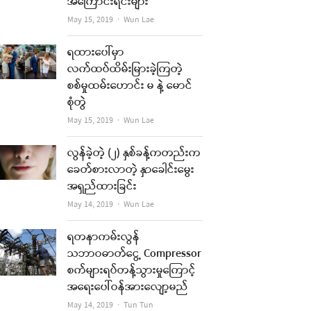
အကြောင်းရင်းများ
Author
May 15, 2019
Wun Lae
ရထားပေါ်မှာ
လက်ထပ်ထိမ်းမြားခဲ့ကြတဲ့
စစ်မှုထမ်းဟောင်း မ နဲ့ မောင်
စုံတွဲ
Author
May 15, 2019
Wun Lae
လွန်ခဲ့တဲ့ (၂) နှစ်ခန့်ကတည်းက
ခေတ်စားလာတဲ့ နှာခေါင်းမွေး
အရှည်ထားခြင်း
Author
May 14, 2019
Wun Lae
ရတနာကမ်းလွန်
သဘာဝဓာတ်ငွေ့ Compressor
စက်များရပ်တန့်သွားမှုကြောင့်
အရေးပေါ်ဝန်အားလျော့မည်
Author
May 14, 2019
Tun Tun