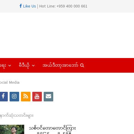
Like Us
| Hot Line: +959 400 000 661
Open
ရေး
ဗီဒီယို
အယ်ဒီတာ့အာဘော်
search
panel
ocial Media
f
i
r
y
e
a
n
s
o
m
re
c
s
s
u
a
ောက်ဆုံးသတင်းများ
t
e
t
t
i
သစ်ပင်တောတောင်ကြား