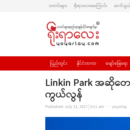
သတင်းများ
ရိုးရာလေးအကြောင်း
ဆက်သွယ်
ပြည်တွင်း
နိုင်ငံတကာ
ဖျော်ဖြေရေး
Linkin Park အဆိုတ
ကွယ်လွန်
Author
Published:
July 21, 2017
3:11 am
yoyarlay