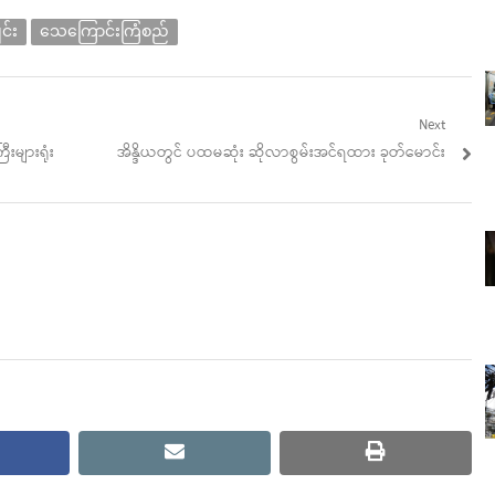
င်း
သေကြောင်းကြံစည်
Next
Next
များရုံး
အိန္ဒိယတွင် ပထမဆုံး ဆိုလာစွမ်းအင်ရထား ခုတ်မောင်း
post:
cebook
email
print