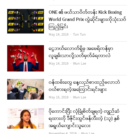
ONE ၏ ဖယ်သာဝိတ်တန်း Kick Boxing
World Grand Prix တွဲဆိုင်းများကိုသုံးသပ်
ကြည့်ခြင်း
Author
May 14, 2019
Tun Tun
ငွေဘယ်လောက်ရှိမှ အမေရိကန်မှာ
လူချမ်းသာလို့သတ်မှတ်ခံရတာလဲ
Author
May 14, 2019
Wun Lae
ဝန်ထမ်းတွေ နေ့လည်စာထည့်မလာဘဲ
ဝယ်စားရတဲ့အကြောင်းရင်းများ
Author
May 15, 2019
Wun Lae
ပိုကောင်းပြီး လုံခြုံစိတ်ချရတဲ့ ကျည်ဆံ
ရထားကို ဒီဇိုင်းထွင်ဖန်တီးတဲ့ (၁၃) နှစ်
အရွယ်ကျောင်းသူလေး
Author
November 4, 2019
Wun Lae