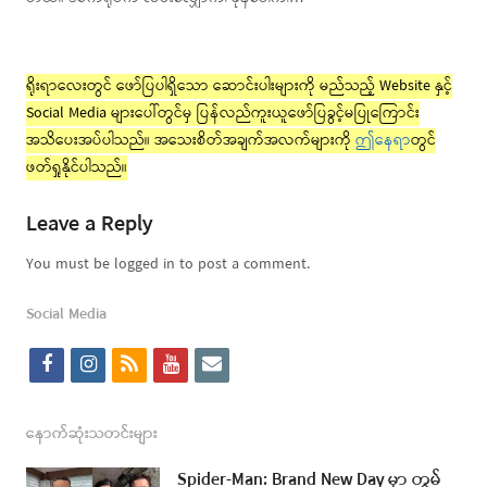
ရိုးရာလေးတွင် ဖော်ပြပါရှိသော ဆောင်းပါးများကို မည်သည့် Website နှင့်
Social Media များပေါ်တွင်မှ ပြန်လည်ကူးယူဖော်ပြခွင့်မပြုကြောင်း
အသိပေးအပ်ပါသည်။ အသေးစိတ်အချက်အလက်များကို
ဤနေရာ
တွင်
ဖတ်ရှုနိုင်ပါသည်။
Leave a Reply
You must be logged in to post a comment.
Social Media
f
i
r
y
e
a
n
s
o
m
c
s
s
u
a
နောက်ဆုံးသတင်းများ
e
t
t
i
Spider-Man: Brand New Day မှာ တွမ်