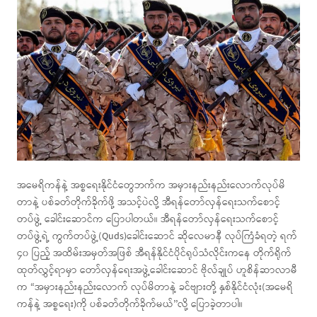
အမေရိကန်နဲ့ အစ္စရေးနိုင်ငံတွေဘက်က အမှားနည်းနည်းလောက်လုပ်မိ
တာနဲ့ ပစ်ခတ်တိုက်ခိုက်ဖို့ အသင့်ပဲလို့ အီရန်တော်လှန်ရေးသက်စောင့်
တပ်ဖွဲ့ ခေါင်းဆောင်က ပြောပါတယ်။ အီရန်တော်လှန်ရေးသက်စောင့်
တပ်ဖွဲ့ရဲ့ ကွက်တပ်ဖွဲ့(Quds)ခေါင်းဆောင် ဆိုလေမာနီ လုပ်ကြံခံရတဲ့ ရက်
၄၀ ပြည့် အထိမ်းအမှတ်အဖြစ် အီရန်နိုင်ငံပိုင်ရုပ်သံလိုင်းကနေ တိုက်ရိုက်
ထုတ်လွှင့်ရာမှာ တော်လှန်ရေးအဖွဲ့ခေါင်းဆောင် ဗိုလ်ချုပ် ဟူစိန်ဆာလာမီ
က “အမှားနည်းနည်းလောက် လုပ်မိတာနဲ့ ခင်ဗျားတို့ နှစ်နိုင်ငံလုံး(အမေရိ
ကန်နဲ့ အစ္စရေး)ကို ပစ်ခတ်တိုက်ခိုက်မယ်’’လို့ ပြောခဲ့တာပါ။