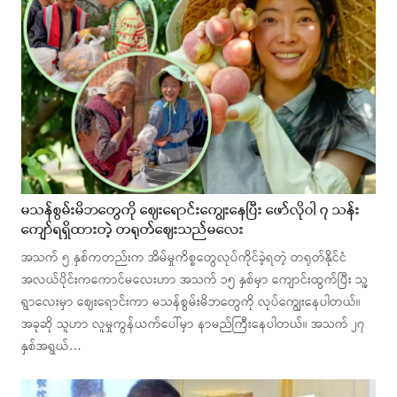
မသန်စွမ်းမိဘတွေကို ဈေးရောင်းကျွေးနေပြီး ဖော်လိုဝါ ၇ သန်း
ကျော်ရရှိထားတဲ့ တရုတ်ဈေးသည်မလေး
အသက် ၅ နှစ်ကတည်းက အိမ်မှုကိစ္စတွေလုပ်ကိုင်ခဲ့ရတဲ့ တရုတ်နိုင်ငံ
အလယ်ပိုင်းကကောင်မလေးဟာ အသက် ၁၅ နှစ်မှာ ကျောင်းထွက်ပြီး သူ့
ရွာလေးမှာ ဈေးရောင်းကာ မသန်စွမ်းမိဘတွေကို လုပ်ကျွေးနေပါတယ်။
အခုဆို သူဟာ လူမှုကွန်ယက်ပေါ်မှာ နာမည်ကြီးနေပါတယ်။ အသက် ၂၇
နှစ်အရွယ်…