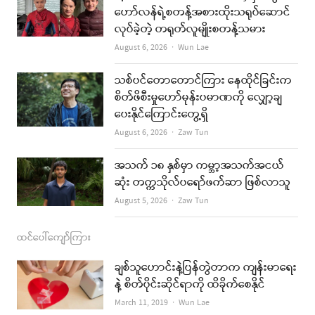
b
a
u
l
ဟော်လန်ရဲ့စတန့်အစားထိုးသရုပ်ဆောင်
လုပ်ခဲ့တဲ့ တရုတ်လူမျိုးစတန့်သမား
o
g
b
Author
August 6, 2026
Wun Lae
o
r
e
k
a
သစ်ပင်တောတောင်ကြား နေထိုင်ခြင်းက
စိတ်ဖိစီးမှုဟော်မုန်းပမာဏကို လျှော့ချ
m
ပေးနိုင်ကြောင်းတွေ့ရှိ
Author
August 6, 2026
Zaw Tun
အသက် ၁၈ နှစ်မှာ ကမ္ဘာ့အသက်အငယ်
ဆုံး တက္ကသိုလ်ပရော်ဖက်ဆာ ဖြစ်လာသူ
Author
August 5, 2026
Zaw Tun
ထင်ပေါ်ကျော်ကြား
ချစ်သူဟောင်းနဲ့ပြန်တွဲတာက ကျန်းမာရေး
နဲ့ စိတ်ပိုင်းဆိုင်ရာကို ထိခိုက်စေနိုင်
Author
March 11, 2019
Wun Lae