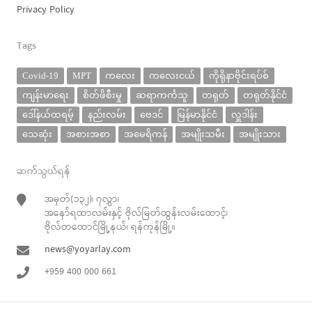
Privacy Policy
Tags
Covid-19
MPT
ကလေး
ကလေးငယ်
ကိုရိုနာဗိုင်းရပ်စ်
ကျန်းမာရေး
စိတ်ဖိစီးမှု
ဆရာကင်္ကသူ
တရုတ်
တရုတ်နိုင်ငံ
ဒေါ်နယ်ထရမ့်
နည်းလမ်း
ဗေဒင်
မြန်မာနိုင်ငံ
လှူဒါန်း
သေဆုံး
အစားအစာ
အမေရိကန်
အမျိုးသမီး
အမျိုးသား
ဆက်သွယ်ရန်
အမှတ်(၁၃၂)၊ ၇လွှာ၊
အနော်ရထာလမ်းနှင့် ဗိုလ်မြတ်ထွန်းလမ်းထောင့်၊
ဗိုလ်တထောင်မြို့နယ်၊ ရန်ကုန်မြို့။
news@yoyarlay.com
+959 400 000 661