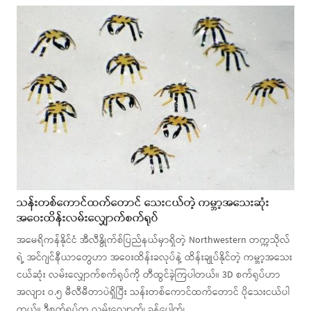
သန်းတစ်ကောင်ထက်တောင် သေးငယ်တဲ့ ကမ္ဘာ့အသေးဆုံး
အဝေးထိန်းလမ်းလျှောက်စက်ရုပ်
အမေရိကန်နိုင်ငံ အီလီနွိုက်စ်ပြည်နယ်မှာရှိတဲ့ Northwestern တက္ကသိုလ်
ရဲ့ အင်ဂျင်နီယာတွေဟာ အဝေးထိန်းခလုပ်နဲ့ ထိန်းချုပ်နိုင်တဲ့ ကမ္ဘာ့အသေး
ငယ်ဆုံး လမ်းလျှောက်စက်ရုပ်ကို တီထွင်ခဲ့ကြပါတယ်။ 3D စက်ရုပ်ဟာ
အလျား ဝ.၅ မီလီမီတာပဲရှိပြီး သန်းတစ်ကောင်ထက်တောင် ပိုသေးငယ်ပါ
တယ်။ ဒီစက်ရုပ်က လမ်းလျှောက်၊ ခုန်ပေါက်၊…