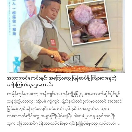
အသားကင်ရောင်းရင်း အကြွေးတွေ ပြန်ဆပ်ဖို့ ကြိုးစားနေတဲ့
သန်းကြွယ်သူဌေးဟောင်း
တချိန်တုန်းကတော့ တန်ကျင်းက ဟန်ကျိုးမြို့ရဲ့ စားသောက်ဆိုင်ပိုင်ရှင်
သန်းကြွယ်သူဌေးကြီးပါ။ ကျဲကျင်းပြည်နယ်တစ်ခုလုံးမှာတောင် အအောင်
မြင်ဆုံးလုပ်ငန်းရှင်စာရင်း ဝင်တယ်။ ၃၆ နှစ်သားအရွယ်မှာ သူက
စားသောက်ဆိုင်တွေ အများကြီးပိုင်နေပြီ။ ဒါပေမဲ့ ၂၀၀၅ ခုနှစ်ကစပြီး
သူက မြေယာအင်ဂျင်နီယာလုပ်ငန်းမှာ ရင်းနှီးမြှုပ်နှံမှုတွေ လုပ်တယ်။…