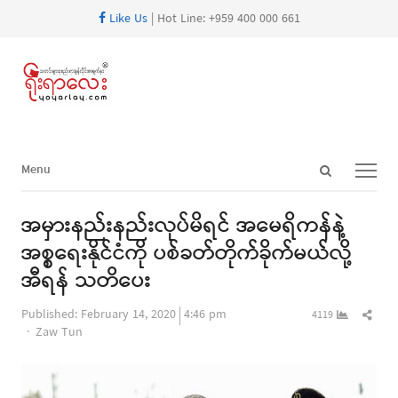
Like Us
| Hot Line: +959 400 000 661
Open
Menu
Menu
search
panel
အမှားနည်းနည်းလုပ်မိရင် အမေရိကန်နဲ့
အစ္စရေးနိုင်ငံကို ပစ်ခတ်တိုက်ခိုက်မယ်လို့
အီရန် သတိပေး
Shar
Published:
February 14, 2020
4:46 pm
4119
Author
this
Zaw Tun
post