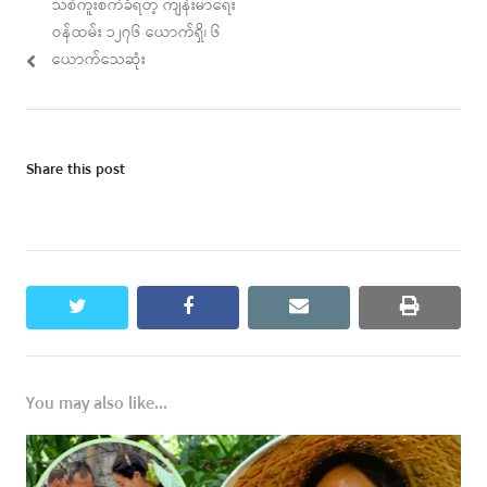
post:
post:
သစ်ကူးစက်ခံရတဲ့ ကျန်းမာရေး
ဝန်ထမ်း ၁၂၇၆ ယောက်ရှိ၊ ၆
ယောက်သေဆုံး
Share this post
twitter
facebook
email
print
You may also like...