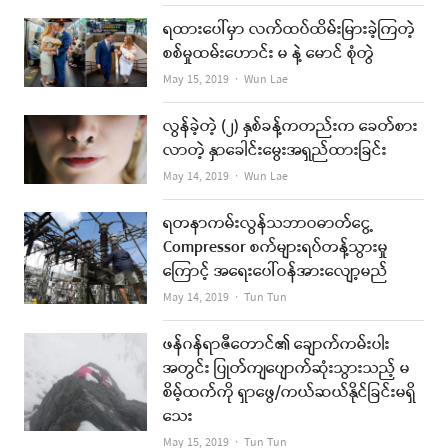
ရထားပေါ်မှာ လက်ထပ်ထိမ်းမြားခဲ့ကြတဲ့
စစ်မှုထမ်းဟောင်း မ နဲ့ မောင် စုံတွဲ
Author
May 15, 2019
Wun Lae
လွန်ခဲ့တဲ့ (၂) နှစ်ခန့်ကတည်းက ခေတ်စား
လာတဲ့ နှာခေါင်းမွေးအရှည်ထားခြင်း
Author
May 14, 2019
Wun Lae
ရတနာကမ်းလွန်သဘာဝဓာတ်ငွေ့
Compressor စက်များရပ်တန့်သွားမှု
ကြောင့် အရေးပေါ်ဝန်အားလျော့မည်
Author
May 14, 2019
Tun Tun
ဖန်ဂန်ရာဇီတောင်၏ ချောက်ကမ်းပါး
အတွင်း ပြုတ်ကျပျောက်ဆုံးသွားသည့် မ
စိမ့်ထက်ကို ရှာဖွေ/ကယ်ဆယ်နိုင်ခြင်းမရှိ
သေး
Author
May 15, 2019
Tun Tun