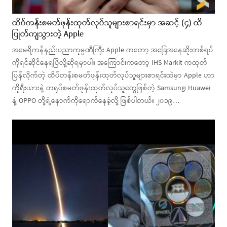
ထိပ်တန်းစမတ်ဖုန်းထုတ်လုပ်သူများစာရင်းမှာ အဆင့် (၄) ထိ
ပြုတ်ကျသွားတဲ့ Apple
အမေရိကန်နည်းပညာကုမ္ပဏီကြီး Apple ကတော့ အခြေအနေဆိုးတစ်ရပ်
ကိုရင်ဆိုင်နေရပြီလို့ဆိုရမှာပါ။ အကြောင်းကတော့ IHS Markit ကထုတ်
ပြန်လိုက်တဲ့ ထိပ်တန်းစမတ်ဖုန်းထုတ်လုပ်သူများစာရင်းထဲမှာ Apple ဟာ
ကိုရီးယားနဲ့ တရုပ်စမတ်ဖုန်းထုတ်လုပ်သူတွေဖြစ်တဲ့ Samsung၊ Huawei
နဲ့ OPPO တို့ရဲ့နောက်ကိုရောက်နေခဲ့လို့ ဖြစ်ပါတယ်။ ၂၀၁၉…