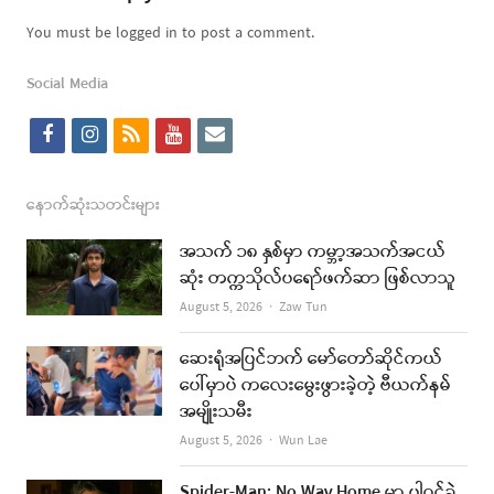
You must be logged in to post a comment.
Social Media
f
i
r
y
e
a
n
s
o
m
c
s
s
u
a
နောက်ဆုံးသတင်းများ
e
t
t
i
အသက် ၁၈ နှစ်မှာ ကမ္ဘာ့အသက်အငယ်
b
a
u
l
ဆုံး တက္ကသိုလ်ပရော်ဖက်ဆာ ဖြစ်လာသူ
o
g
b
Author
August 5, 2026
Zaw Tun
o
r
e
ဆေးရုံအပြင်ဘက် မော်တော်ဆိုင်ကယ်
k
a
ပေါ်မှာပဲ ကလေးမွေးဖွားခဲ့တဲ့ ဗီယက်နမ်
အမျိုးသမီး
m
Author
August 5, 2026
Wun Lae
Spider-Man: No Way Home မှာ ပါဝင်ခဲ့