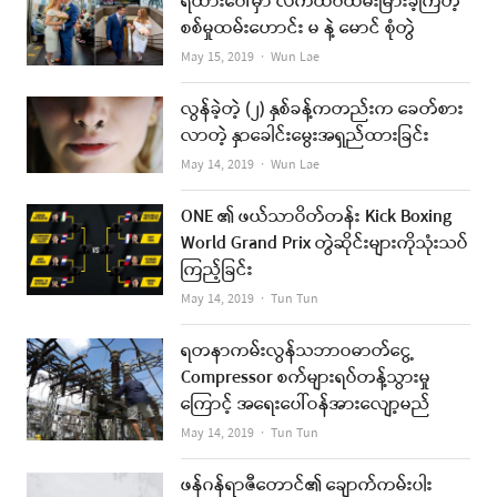
ရထားပေါ်မှာ လက်ထပ်ထိမ်းမြားခဲ့ကြတဲ့
စစ်မှုထမ်းဟောင်း မ နဲ့ မောင် စုံတွဲ
Author
May 15, 2019
Wun Lae
လွန်ခဲ့တဲ့ (၂) နှစ်ခန့်ကတည်းက ခေတ်စား
လာတဲ့ နှာခေါင်းမွေးအရှည်ထားခြင်း
Author
May 14, 2019
Wun Lae
ONE ၏ ဖယ်သာဝိတ်တန်း Kick Boxing
World Grand Prix တွဲဆိုင်းများကိုသုံးသပ်
ကြည့်ခြင်း
Author
May 14, 2019
Tun Tun
ရတနာကမ်းလွန်သဘာဝဓာတ်ငွေ့
Compressor စက်များရပ်တန့်သွားမှု
ကြောင့် အရေးပေါ်ဝန်အားလျော့မည်
Author
May 14, 2019
Tun Tun
ဖန်ဂန်ရာဇီတောင်၏ ချောက်ကမ်းပါး