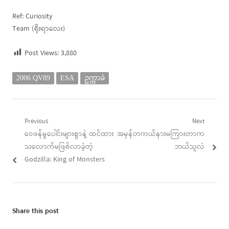
Ref: Curiosity
Team (ရိုးရာလေး)
Post Views:
3,880
2006 QV89
ESA
ဥက္ကာခဲ
Post
Previous
Next
Previous
Next
ဝေဖန်မှုပေါင်းများစွာနဲ့ ထင်ထား
အမှန်တကယ်နားမကြားတာက
navigation
post:
post:
သလောက်မဖြစ်လာခဲ့တဲ့
ဘယ်သူလဲ
Godzilla: King of Monsters
Share this post