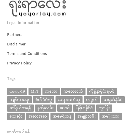
Legal Information
Partners
Disclaimer
Terms and Conditions
Privacy Policy
Tags
Covid-19
MPT
ကလေး
ကလေးငယ်
ကိုရိုနာဗိုင်းရပ်စ်
ကျန်းမာရေး
စိတ်ဖိစီးမှု
ဆရာကင်္ကသူ
တရုတ်
တရုတ်နိုင်ငံ
ဒေါ်နယ်ထရမ့်
နည်းလမ်း
ဗေဒင်
မြန်မာနိုင်ငံ
လှူဒါန်း
သေဆုံး
အစားအစာ
အမေရိကန်
အမျိုးသမီး
အမျိုးသား
ဆက်သွယ်ရန်