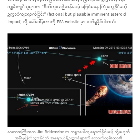
ကျွမ်းကျင်သူများက “စိတ်ကူးယဉ်ဆန်ပေမဲ့ မဖြစ်မနေ ကြုံတွေ့နိုင်မယ့်
ဥက္ကာခဲကျရောက်ခြင်း” (fictional but plausible imminent asteroid
impact) လို့ ခေါ်ဝေါ်ခဲ့တာကို ESA website မှာ ဖတ်ရှုနိုင်ပါတယ်။
နာဆာအကြီးအကဲ Jim Bridenstine က ကမ္ဘာပေါ်ကျရောက်နိုင်မယ့် သို့မဟုတ်
အနီးမှဖြတ်သွားနိုင်တဲ့ အန္တရာယ်ရှိဥက္ကာခဲများကို ထောက်လှမ်းထားဖို့