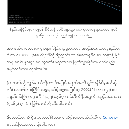
ဒီနှစ်ကုန်ပိုင်းမှာ ကမ္ဘာနဲ့ မိုင်သန်းပေါင်းများစွာ ဝေးကွာတဲ့နေရာကသာ ဖြတ်
သွားနိုင်တယ်လို့လည်း မျှော်လင့်ထားကြ
အခု စက်တင်ဘာမှာကျရောက်နိုင်တဲ့ဥက္ကာခဲဟာ အခွင့်အရေးတော့နည်းပါး
ပါတယ်။ 2006 QV89 လို့ခေါ်တဲ့ ဒီဥက္ကာခဲဟာ ဒီနှစ်ကုန်ပိုင်းမှာ ကမ္ဘာနဲ့ မိုင်
သန်းပေါင်းများစွာ ဝေးကွာတဲ့နေရာကသာ ဖြတ်သွားနိုင်တယ်လို့လည်း
မျှော်လင့်ထားကြပါတယ်။
(တကယ်လို့ ကျွန်တော်တို့ဟာ ဒီအဖြစ်အပျက်အထိ ရှင်သန်နိုင်ခဲ့မယ်ဆို
ရင်) နောက်တစ်ကြိမ် အန္တရာယ်ရှိဥက္ကာခဲဖြစ်တဲ့ 2009JF1 ဟာ (၅၂) ပေ
ကျယ်ဝန်းပြီး ကမ္ဘာကို (၂၀၂၂) ခုနှစ်မှာ ဝင်တိုက်ဖို့အတွက် အခွင့်အရေးဟာ
(၄၄၆၄) မှာ (၁) ဖြစ်တယ်လို့ သိရပါတယ်။
ဒီဆောင်းပါးကို ရိုးရာလေး၏မိတ်ဖက် သိပ္ပံစာပေဝက်ဘ်ဆိုက်
Curiosity
မှာဖော်ပြထားတာဖြစ်ပါတယ်။