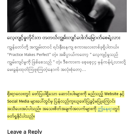
လေ့ကျင့်မှုတိုင်းက တကယ်ကျွမ်းကျင်ပေါက်မြောက်စေရဲ့လား
ကျွန်တော်တို့ အကျွမ်းတဝင် ရင်းနှီးနေကျ စကားလေးတစ်ခုရှိပါတယ်။
“Practice Makes Perfect” တဲ့။ အဓိပ္ပာယ်ကတော့ ” လေ့ကျင့်မှုသည်
ကျွမ်းကျင်မှုကို ဖြစ်စေသည် ” တဲ့။ ဒီစကားက စေ့စေ့ငှငှ မှန်ကန်ရဲ့လားလို့
မေးခွန်းထုတ်ကြဖူးကြတဲ့နောက် အလုံးစုံတော့…
ရိုးရာလေးတွင် ဖော်ပြပါရှိသော ဆောင်းပါးများကို မည်သည့် Website နှင့်
Social Media များပေါ်တွင်မှ ပြန်လည်ကူးယူဖော်ပြခွင့်မပြုကြောင်း
အသိပေးအပ်ပါသည်။ အသေးစိတ်အချက်အလက်များကို
ဤနေရာ
တွင်
ဖတ်ရှုနိုင်ပါသည်။
Leave a Reply