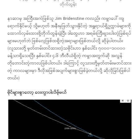
တိုက်တွန်း
နာဆာမှ အကြီးအကဲဖြစ်သူ Jim Bridenstine ကလည်း ကမ္ဘာပေါ် ကျ
ရောက်နိုင်မယ့် သို့မဟုတ် အနီးမှဖြတ်သွားနိုင်တဲ့ အန္တရာယ်ရှိဥက္ကာခဲများကို
ထောက်လှမ်းထားဖို့တိုက်တွန်းခဲ့ပြီး ဒါတွေဟာ အရမ်းကြီးရှားပါးတဲ့ဖြစ်ရပ်
များမဟုတ်ဘဲ ဖြစ်လေ့ဖြစ်ထရှိတဲ့အရာများဖြစ်တယ်လို့ ဆိုခဲ့ပါတယ်။
(လူသားတို့ မှတ်တမ်းတင်ထားတဲ့သမိုင်းဟာ နှစ်ပေါင်း ၇၀၀၀~၁၀၀၀၀
ခန့်သာရှိသေးပြီး နှစ်ပေါင်း ၄.၆ ဘီလီယံရှိတဲ့ ကမ္ဘာအတွက်ဆို အလွန်
တိုတောင်းတဲ့ကာလဖြစ်ပါတယ်။ ဒါကြောင့် လူသားတို့မှတ်တမ်းမတင်ထား
တဲ့ ကာလများမှာ ဒီလိုအဖြစ်အပျက်များစွာဖြစ်ခဲ့တယ်လို့ ဆိုလိုခြင်းဖြစ်ပါ
တယ်။)
မိုင်များစွာတော့ ဝေးကွာပါလိမ့်မယ်