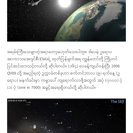
အရမ်းကြီးသေချာတဲ့အရာတော့မဟုတ်သေးပါဘူး။ ဒါပေမဲ့ ဥရောပ
အာကာသအေဂျင်စီ(ESA)ရဲ့ ထုတ်ပြန်ချက်အရ ကျွန်တော်တို့ ကြိုတင်
ပြင်ဆင်ထားသင့်တယ်လို့ ဆိုပါတယ်။ (၁၆၄) ပေခန့်ကျယ်ဝန်းပြီး 2006
QV89 လို့ အမည်ရတဲ့ ဥက္ကာခဲတစ်ခုဟာ စက်တင်ဘာလ (၉) ရက်နေ့ (ဥ
ရောပ) မနက်ခင်းမှာ ကမ္ဘာပေါ် ကျရောက်လာဖို့အတွက် အပုံ (၇၀၀၀) ပုံ
(၁) ပုံ (one in 7000) အခွင့်အရေးရှိတယ်လို့ ဆိုပါတယ်။