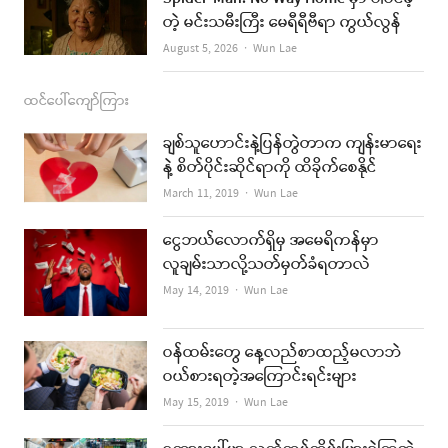
တဲ့ မင်းသမီးကြီး မေရီရီဗီရာ ကွယ်လွန်
Author
August 5, 2026
Wun Lae
ထင်ပေါ်ကျော်ကြား
ချစ်သူဟောင်းနဲ့ပြန်တွဲတာက ကျန်းမာရေး
နဲ့ စိတ်ပိုင်းဆိုင်ရာကို ထိခိုက်စေနိုင်
Author
March 11, 2019
Wun Lae
ငွေဘယ်လောက်ရှိမှ အမေရိကန်မှာ
လူချမ်းသာလို့သတ်မှတ်ခံရတာလဲ
Author
May 14, 2019
Wun Lae
ဝန်ထမ်းတွေ နေ့လည်စာထည့်မလာဘဲ
ဝယ်စားရတဲ့အကြောင်းရင်းများ
Author
May 15, 2019
Wun Lae