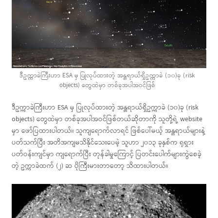
ဒီဥက္ကာခဲကြီးဟာ ESA မှ ပြုလုပ်ထားတဲ့ အန္တရာယ်ရှိဥက္ကာခဲ (၁၀)ခု (risk
objects) တွေထဲမှာ တစ်ခုအပါအဝင်ဖြစ်
ဒီဥက္ကာခဲကြီးဟာ ESA မှ ပြုလုပ်ထားတဲ့ အန္တရာယ်ရှိဥက္ကာခဲ (၁၀)ခု (risk
objects) တွေထဲမှာ တစ်ခုအပါအဝင်ဖြစ်တယ်ဆိုတာကို သူတို့ရဲ့ website
မှာ ဖော်ပြထားပါတယ်။ သူကျရောက်လာရင် ဖြစ်ပေါ်မယ့် အန္တရာယ်များနဲ့
ပတ်သက်ပြီး အတိအကျမသိနိုင်သေးပေမဲ့ သူဟာ ၂၀၁၃ ခုနှစ်က ရုရှား
ပတ်ဝန်းကျင်မှာ ကျရောက်ပြီး တုန်ခါမှုကြောင့် ပြတင်းပေါက်များကွဲစေခဲ့
တဲ့ ဥက္ကာခဲထက် (၂) ဆ ပိုကြီးမားတာတော့ သိထားပါတယ်။