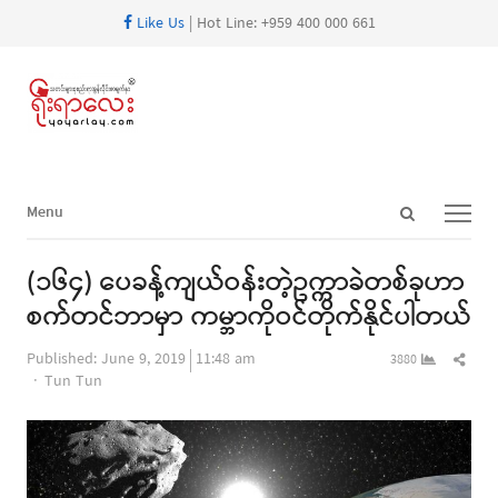
Like Us
| Hot Line: +959 400 000 661
Open
Menu
Menu
search
panel
(၁၆၄) ပေခန့်ကျယ်ဝန်းတဲ့ဥက္ကာခဲတစ်ခုဟာ
စက်တင်ဘာမှာ ကမ္ဘာကိုဝင်တိုက်နိုင်ပါတယ်
Shar
Published:
June 9, 2019
11:48 am
3880
Author
this
Tun Tun
post