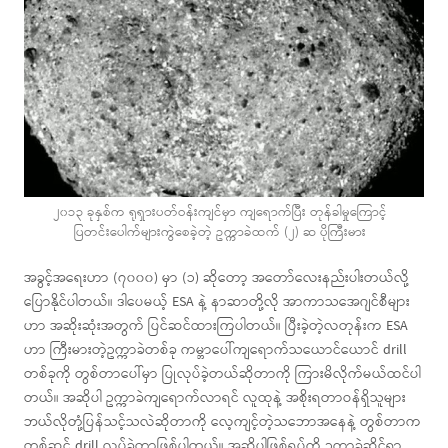
၂၀၁၃ ခုနှစ်က ရုရှားပတ်ဝန်းကျင်မှာ ကျရောက်ပြီး တုန်ခါမှုကြောင့်
ပြတင်းပေါက်များကွဲစေခဲ့တဲ့ ဥက္ကာခဲထက် (၂) ဆ ပိုကြီးမား
အခွင့်အရေးဟာ (၇၀၀၀) မှာ (၁) ဆိုတော့ အတော်လေးနည်းပါးတယ်လို့
ပြောနိုင်ပါတယ်။ ဒါပေမယ့် ESA နဲ့ နာဆာတို့လို အာကာသအေဂျင်စီများ
ဟာ အဆိုးဆုံးအတွက် ပြင်ဆင်ထားကြပါတယ်။ ပြီးခဲ့တဲ့လတုန်းက ESA
ဟာ ကြီးမားတဲ့ဥက္ကာခဲတစ်ခု ကမ္ဘာပေါ်ကျရောက်သယောင်ယောင် drill
တစ်ခုကို တွစ်တာပေါ်မှာ ပြုလုပ်ခဲ့တယ်ဆိုတာကို ကြားမိလိုက်မယ်ထင်ပါ
တယ်။ အဆိုပါ ဥက္ကာခဲကျရောက်လာရင် လူထုနဲ့ အစိုးရတာဝန်ရှိသူများ
ဘယ်လိုတုံ့ပြန်သင့်သလဲဆိုတာကို လေ့ကျင့်တဲ့သဘောအနေနဲ့ တွစ်တာက
တစ်ဆင့် drill လုပ်ခဲ့တာဖြစ်ပါတယ်။ အဆိုပါဖြစ်ရပ်ကို ဥက္ကာခဲဆိုင်ရာ