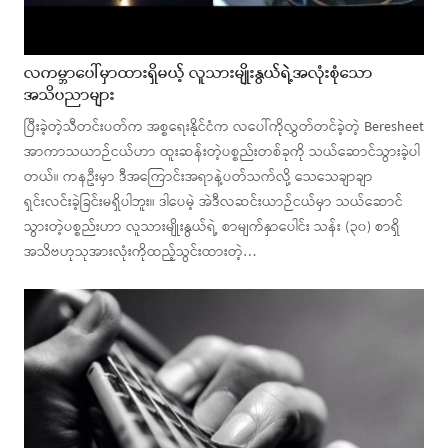
လကမ္ဘာပေါ်မှာထားရှိမယ့် လူသားမျိုးနွယ်ရဲ့အလုံးစုံသော
အသိပညာများ
ပြီးခဲ့တဲ့သီတင်းပတ်က အစ္စရေးနိုင်ငံက လပေါ်ကိုလွှတ်တင်ခဲ့တဲ့ Beresheet
အာကာသယာဉ်ငယ်ဟာ ထူးဆန်းတဲ့ပစ္စည်းတစ်ခုကို သယ်ဆောင်သွားခဲ့ပါ
တယ်။ ကနဦးမှာ ဒီအကြောင်းအရာနဲ့ပတ်သက်လို့ သေသေချာချာ
ရှင်းလင်းခဲ့ခြင်းမရှိပါဘူး။ ဒါပေမဲ့ အဲဒီလဆင်းယာဉ်ငယ်မှာ သယ်ဆောင်
သွားတဲ့ပစ္စည်းဟာ လူသားမျိုးနွယ်ရဲ့ စာမျက်နှာပေါင်း သန်း (၃၀) စာရှိ
အသိဗဟုသုအားလုံးကိုထည့်သွင်းထားတဲ့…