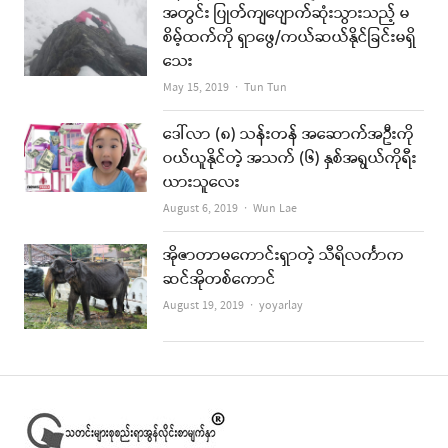
အတွင်း ပြုတ်ကျပျောက်ဆုံးသွားသည့် မ
စိမ့်ထက်ကို ရှာဖွေ/ကယ်ဆယ်နိုင်ခြင်းမရှိ
သေး
Author
May 15, 2019
Tun Tun
ဒေါ်လာ (၈) သန်းတန် အဆောက်အဦးကို
ဝယ်ယူနိုင်တဲ့ အသက် (၆) နှစ်အရွယ်ကိုရီး
ယားသူလေး
Author
August 6, 2019
Wun Lae
အိုဇာတာမကောင်းရှာတဲ့ သီရိလင်္ကာက
ဆင်အိုတစ်ကောင်
Author
August 19, 2019
yoyarlay