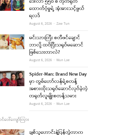
b
a
u
l
ဒေါ်လာ ၅၅၀ စီ တိုက်ရိုက်
ထောက်ပံ့မှုရဲ့ အံ့အားသင့်ဖွယ်
o
g
b
ရလဒ်
o
r
e
Author
August 6, 2026
Zaw Tun
k
a
မင်းသားကြီး စတီဖင်ချောင်
m
ဘာလို့ ထပ်ပြီးသရုပ်မဆောင်
ဖြစ်သေးတာလဲ?
Author
August 6, 2026
Wun Lae
Spider-Man: Brand New Day
မှာ တွမ်ဟော်လန်ရဲ့စတန့်
အစားထိုးသရုပ်ဆောင်လုပ်ခဲ့တဲ့
တရုတ်လူမျိုးစတန့်သမား
Author
August 6, 2026
Wun Lae
င်ပေါ်ကျော်ကြား
ချစ်သူဟောင်းနဲ့ပြန်တွဲတာက