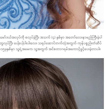
ဒယ်အလုပ်ကို စလုပ်ခဲ့ပြီး အသက် (၄) နှစ်မှာ အတော်လေးနာမည်ကြီးခဲ့ပါ
ုပ်ပြီး ပေါ့ပေါ့ပါးပါးလေး သရုပ်ဆောင်တက်တဲ့အတွက် ကုန်ပစ္စည်းတံဆိပ်
၀၁၅ခုနှစ်မှာ သူ့ရဲ့အမေက သူ့အတွက် အင်စတာဂရမ်အကောင့်ဖွင့်ပေးခဲ့တာပါ။