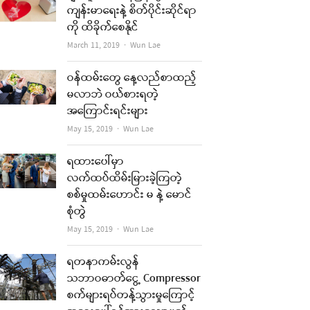
ကျန်းမာရေးနဲ့ စိတ်ပိုင်းဆိုင်ရာ
ကို ထိခိုက်စေနိုင်
Author
March 11, 2019
Wun Lae
ဝန်ထမ်းတွေ နေ့လည်စာထည့်
မလာဘဲ ဝယ်စားရတဲ့
အကြောင်းရင်းများ
Author
May 15, 2019
Wun Lae
ရထားပေါ်မှာ
လက်ထပ်ထိမ်းမြားခဲ့ကြတဲ့
စစ်မှုထမ်းဟောင်း မ နဲ့ မောင်
စုံတွဲ
Author
May 15, 2019
Wun Lae
ရတနာကမ်းလွန်
သဘာဝဓာတ်ငွေ့ Compressor
စက်များရပ်တန့်သွားမှုကြောင့်