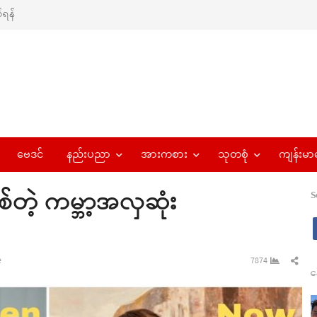
ရန်
ဗေဒင်
နည်းပညာ
အားကစား
သုတစုံ
ကျန်းမာ
တဲ့ ကမ္ဘာ့အလှဆုံး
S
Sha
e
7874
န
this
pos