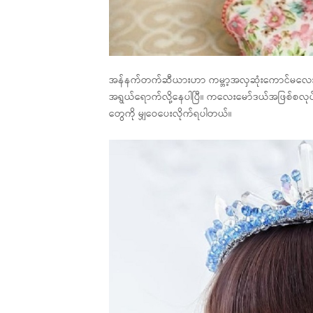
အန်နက်တက်ဆီယားဟာ ကမ္ဘာ့အလှဆုံးကောင်မလေးအဖ
အရွယ်ရောက်လို့နေပါပြီ။ ကလေးမော်ဒယ်အဖြစ်စလုပ်ကိ
တွေကို မျှဝေပေးလိုက်ရပါတယ်။