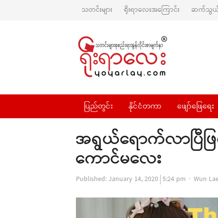
သတင်းများ
ရိုးရာလေးအကြောင်း
ဆက်သွယ်
ပြည်တွင်း
နိုင်ငံတကာ
ဖျော်ဖြေရေး
အရွယ်ရောက်လာပြီဖြစ်
ကောင်မလေး
Author
Published:
January 14, 2020
5:24 pm
Wun La