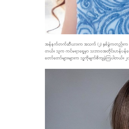
အန်နက်တက်ဆီယားက အသက် (၂) နှစ်ခွဲကတည်းက မော်
တယ်။ သူက ကင်မရာရှေ့မှာ သဘာဝအတိုင်းဟန်ပန်တွေလ
တော်တော်များများက သူ့ကိုမျက်စိကျခဲ့ကြပါတယ်။ ၂