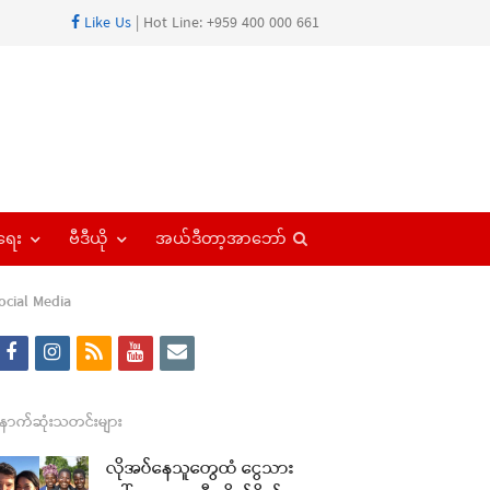
Like Us
| Hot Line: +959 400 000 661
Open
ရေး
ဗီဒီယို
အယ်ဒီတာ့အာဘော်
search
panel
ocial Media
f
i
r
y
e
a
n
s
o
m
re
c
s
s
u
a
ောက်ဆုံးသတင်းများ
t
e
t
t
i
လိုအပ်နေသူတွေထံ ငွေသား