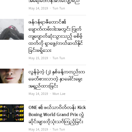
အရေးပေါ်ဝန်အားလျော့မည်
Author
May 14, 2019
Tun Tun
ဖန်ဂန်ရာဇီတောင်၏
ချောက်ကမ်းပါးအတွင်း ပြုတ်
ကျပျောက်ဆုံးသွားသည့် မစိမ့်
ထက်ကို ရှာဖွေ/ကယ်ဆယ်နိုင်
ခြင်းမရှိသေး
Author
May 15, 2019
Tun Tun
လွန်ခဲ့တဲ့ (၂) နှစ်ခန့်ကတည်းက
ခေတ်စားလာတဲ့ နှာခေါင်းမွေး
အရှည်ထားခြင်း
Author
May 14, 2019
Wun Lae
ONE ၏ ဖယ်သာဝိတ်တန်း Kick
Boxing World Grand Prix တွဲ
ဆိုင်းများကိုသုံးသပ်ကြည့်ခြင်း
Author
May 14, 2019
Tun Tun