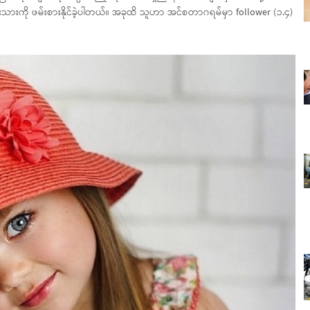
ုံးသားကို ဖမ်းစားနိုင်ခဲ့ပါတယ်။ အခုထိ သူဟာ အင်စတာဂရမ်မှာ follower (၁.၄)