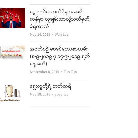
ငွေဘယ်လောက်ရှိမှ အမေရိ
ကန်မှာ လူချမ်းသာလို့သတ်မှတ်
ခံရတာလဲ
Author
May 14, 2019
Wun Lae
အပတ်စဉ် ဗေဒင်ဟောစာတမ်း
(၈-၉-၂၀၁၉ မှ ၁၄-၉-၂၀၁၉ ရက်
နေ့အထိ)
Author
September 8, 2019
Tun Tun
ရှေးလူတို့ရဲ့ ဘက်ထရီ
Author
May 18, 2018
yoyarlay