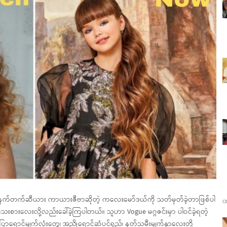
်နက်တက်ဆီယား ကာယားဇီဗာဆိုတဲ့ ကလေးမော်ဒယ်ကို သတ်မှတ်ခဲ့တာဖြစ်ပါ
ထ
သေးစားလေးလို့လည်းခေါ်ခဲ့ကြပါတယ်။ သူဟာ Vogue မဂ္ဂဇင်းမှာ ပါဝင်ခဲ့ရတဲ့
ပြာရောင်မျက်လုံးတွေ၊ အညိုရောင်ဆံပင်ရှည်၊ နတ်သမီးမျက်နှာလေးတို့