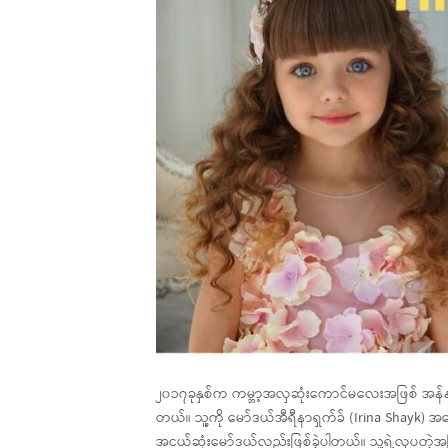
၂၀၁၇ခုနှစ်က ကမ္ဘာ့အလှဆုံးကောင်မလေးအဖြစ် အန
တယ်။ သူ့ကို မော်ဒယ်အီရီနာရှက်ခ် (Irina Shayk) အ
အငယ်ဆုံးမော်ဒယ်လည်းဖြစ်ခဲ့ပါတယ်။ သူ့ရဲ့လှပတဲ့အ