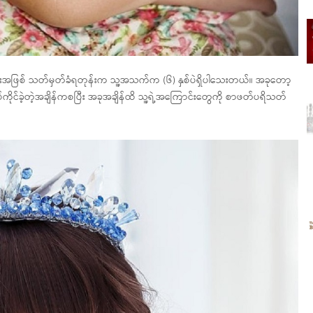
ြစ် သတ်မှတ်ခံရတုန်းက သူ့အသက်က (၆) နှစ်ပဲရှိပါသေးတယ်။ အခုတော့
ုင်ခဲ့တဲ့အချိန်ကစပြီး အခုအချိန်ထိ သူ့ရဲ့အကြောင်းတွေကို စာဖတ်ပရိသတ်