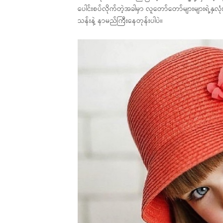
ပေါင်းစပ်လိုက်တဲ့အခါမှာ လူတော်တော်များများရဲ့နှလ
သန်းနဲ့ နာမည်ကြီးနေတုန်းပါပဲ။