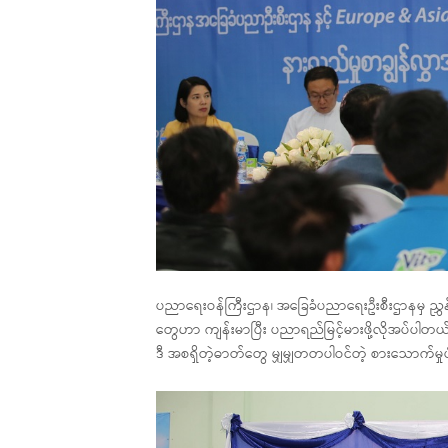
ပညာရေးဝန်ကြီးဌာန၊ အခြေခံပညာရေးဦးစီးဌာနမှ ညွှန်
တွေဟာ ကျန်းမာပြီး ပညာရည်မြင့်မားဖို့လိုအပ်ပါတယ်။
ဒီ အစရှိတဲ့ဓာတ်တွေ မျှမျှတတပါဝင်တဲ့ စားသောက်မှုပုံစ