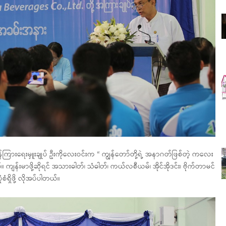
ကြားရေးမှူးချုပ် ဦးကိုလေးဝင်းက “ ကျွန်တော်တို့ရဲ့ အနာဂတ်ဖြစ်တဲ့ ကလေး
 ကျန်းမာဖို့ဆိုရင် အသားဓါတ်၊ သံဓါတ်၊ ကယ်လစီယမ်၊ အိုင်အိုဒင်း၊ ဗိုက်တာမင်
ံရှိဖို့ လိုအပ်ပါတယ်။