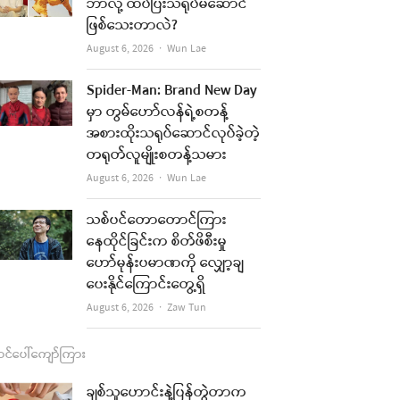
b
a
u
l
ဘာလို့ ထပ်ပြီးသရုပ်မဆောင်
ဖြစ်သေးတာလဲ?
o
g
b
Author
August 6, 2026
Wun Lae
o
r
e
k
a
Spider-Man: Brand New Day
မှာ တွမ်ဟော်လန်ရဲ့စတန့်
m
အစားထိုးသရုပ်ဆောင်လုပ်ခဲ့တဲ့
တရုတ်လူမျိုးစတန့်သမား
Author
August 6, 2026
Wun Lae
သစ်ပင်တောတောင်ကြား
နေထိုင်ခြင်းက စိတ်ဖိစီးမှု
ဟော်မုန်းပမာဏကို လျှော့ချ
ပေးနိုင်ကြောင်းတွေ့ရှိ
Author
August 6, 2026
Zaw Tun
င်ပေါ်ကျော်ကြား
ချစ်သူဟောင်းနဲ့ပြန်တွဲတာက