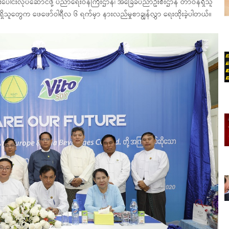
းပေါင်းလုပ်ဆောင်ဖို့ ပညာရေးဝန်ကြီးဌာန၊ အခြေခံပညာဦးစီးဌာန တာဝန်ရှိသူ
်ရှိသူတွေက ဖေဖော်ဝါရီလ ၆ ရက်မှာ နားလည်မှုစာချွန်လွှာ ရေးထိုးခဲ့ပါတယ်။