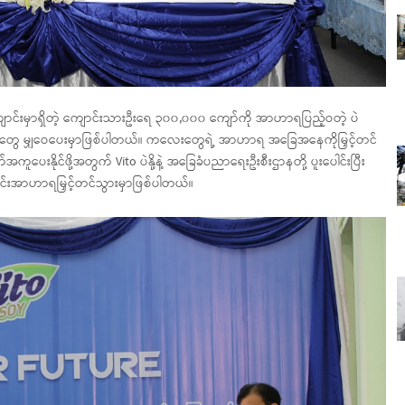
ာင်းမှာရှိတဲ့ ကျောင်းသားဦးရေ ၃၀၀,၀၀၀ ကျော်ကို အာဟာရပြည့်ဝတဲ့ ပဲ
တတွေ မျှဝေပေးမှာဖြစ်ပါတယ်။ ကလေးတွေရဲ့ အာဟာရ အခြေအနေကိုမြှင့်တင်
ေးနိုင်ဖို့အတွက် Vito ပဲနို့နဲ့ အခြေခံပညာရေးဦးစီးဌာနတို့ ပူးပေါင်းပြီး
်းတွင်းအာဟာရမြှင့်တင်သွားမှာဖြစ်ပါတယ်။