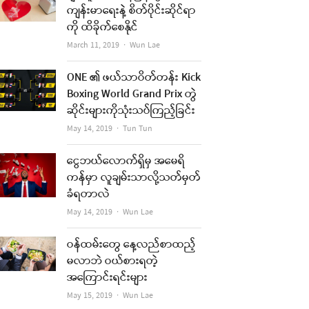
ကျန်းမာရေးနဲ့ စိတ်ပိုင်းဆိုင်ရာ
ကို ထိခိုက်စေနိုင်
Author
March 11, 2019
Wun Lae
ONE ၏ ဖယ်သာဝိတ်တန်း Kick
Boxing World Grand Prix တွဲ
ဆိုင်းများကိုသုံးသပ်ကြည့်ခြင်း
Author
May 14, 2019
Tun Tun
ငွေဘယ်လောက်ရှိမှ အမေရိ
ကန်မှာ လူချမ်းသာလို့သတ်မှတ်
ခံရတာလဲ
Author
May 14, 2019
Wun Lae
ဝန်ထမ်းတွေ နေ့လည်စာထည့်
မလာဘဲ ဝယ်စားရတဲ့
အကြောင်းရင်းများ
Author
May 15, 2019
Wun Lae