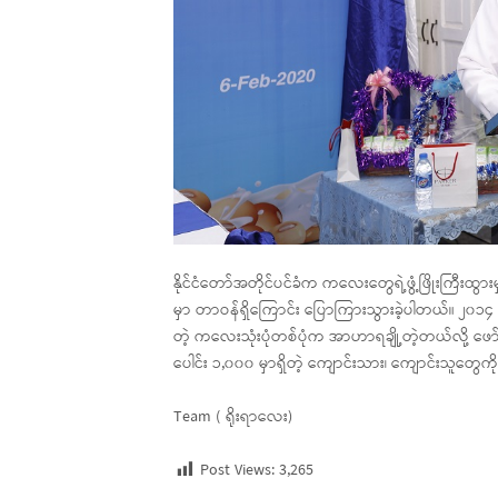
နိုင်ငံတော်အတိုင်ပင်ခံက ကလေးတွေရဲ့ဖွံ့ဖြိုးကြီး
မှာ တာဝန်ရှိကြောင်း ပြောကြားသွားခဲ့ပါတယ်။ ၂၀၁၄ ခုန
တဲ့ ကလေးသုံးပုံတစ်ပုံက အာဟာရချို့တဲ့တယ်လို့ ဖော်
ပေါင်း ၁,၀၀၀ မှာရှိတဲ့ ကျောင်းသား၊ ကျောင်းသူတွ
Team ( ရိုးရာလေး)
Post Views:
3,265