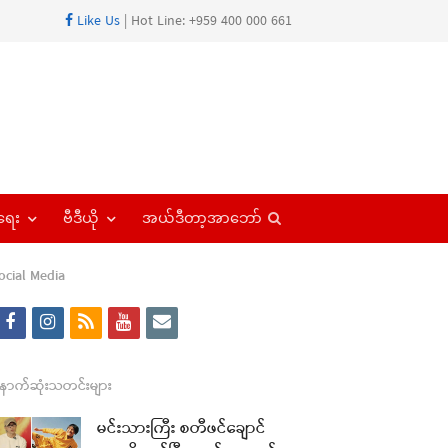
Like Us
| Hot Line: +959 400 000 661
Open
ရေး
ဗီဒီယို
အယ်ဒီတာ့အာဘော်
search
panel
ocial Media
f
i
r
y
e
a
n
s
o
m
re
c
s
s
u
a
ောက်ဆုံးသတင်းများ
t
e
t
t
i
မင်းသားကြီး စတီဖင်ချောင်