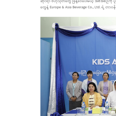
ဆိုင်ရာ ဗဟုသုတတွေ ဖြန့်ဝေပေးမယ့် အစီအစဉ်ကို ပူ
တွေနဲ့ Europe & Asia Beverage Co., Ltd. ရဲ့ တာဝန