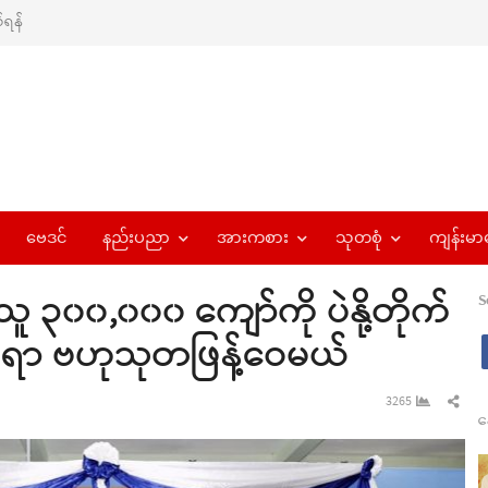
ရန်
ဗေဒင်
နည်းပညာ
အားကစား
သုတစုံ
ကျန်းမာ
ူ ၃၀၀,၀၀၀ ကျော်ကို ပဲနို့တိုက်
S
င်ရာ ဗဟုသုတဖြန့်ဝေမယ်
Sha
3265
န
this
pos