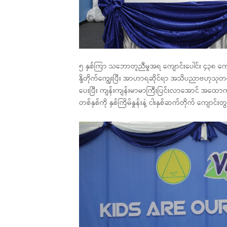
၅ နှစ်ကြာ သဘောတူညီမှုအရ ကျောင်းပေါင်း ၄၃၈ ကျေ
နို့တိုက်ကျွေးပြီး အာဟာရဆိုင်ရာ အသိပညာဗဟုသု
ပေးပြီး ကျန်းကျန်းမာမာကြီးပြင်းလာအောင် အထောက်အကူပ
တစ်နှစ်ကို နှစ်ကြိမ်နှုန်းနဲ့ ငါးနှစ်ဆက်တိုက် ကျောင