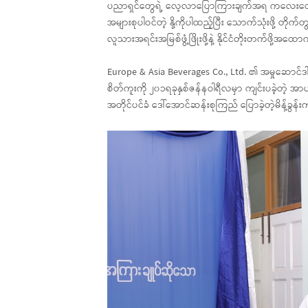
ပညာရှင်တွေရဲ့ လေ့လာပြောကြားချက်အရ ကလေးတွေ
အများစုပါဝင်တဲ့ နို့ကိုပါထည့်ပြီး သောက်သုံးဖို့ တိုက
လူသားအရင်းအမြစ်ဖွံ့ဖြိုးဖို့နဲ့ နိုင်ငံတိုးတက်ဖို့
Europe & Asia Beverages Co., Ltd. ၏ အမှုဆောင်ဒါရိ
စိတ်ကူးကို ၂၀၁ရခုနှစ်ဇန်နဝါရီလမှာ ကျင်းပခဲ့တဲ့ အာ
အတိုင်ပင်ခံ ဒေါ်အောင်ဆန်းစုကြည် ပြောခဲ့တဲ့မိန့်ခွ