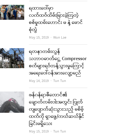
ရထားပေါ်မှာ
လက်ထပ်ထိမ်းမြားခဲ့ကြတဲ့
စစ်မှုထမ်းဟောင်း မ နဲ့ မောင်
စုံတွဲ
Author
May 15, 2019
Wun Lae
ရတနာကမ်းလွန်
သဘာဝဓာတ်ငွေ့ Compressor
စက်များရပ်တန့်သွားမှုကြောင့်
အရေးပေါ်ဝန်အားလျော့မည်
Author
May 14, 2019
Tun Tun
ဖန်ဂန်ရာဇီတောင်၏
ချောက်ကမ်းပါးအတွင်း ပြုတ်
ကျပျောက်ဆုံးသွားသည့် မစိမ့်
ထက်ကို ရှာဖွေ/ကယ်ဆယ်နိုင်
ခြင်းမရှိသေး
Author
May 15, 2019
Tun Tun