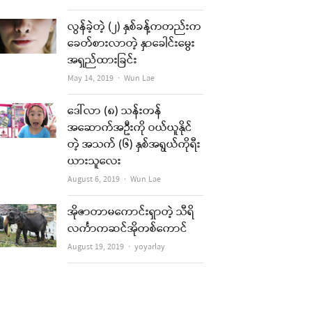
လွန်ခဲ့တဲ့ (၂) နှစ်ခန့်ကတည်းက
ခေတ်စားလာတဲ့ နှာခေါင်းမွေး
အရှည်ထားခြင်း
Author
May 14, 2019
Wun Lae
ဒေါ်လာ (၈) သန်းတန်
အဆောက်အဦးကို ဝယ်ယူနိုင်
တဲ့ အသက် (၆) နှစ်အရွယ်ကိုရီး
ယားသူလေး
Author
August 6, 2019
Wun Lae
အိုဇာတာမကောင်းရှာတဲ့ သီရိ
လင်္ကာကဆင်အိုတစ်ကောင်
Author
August 19, 2019
yoyarlay