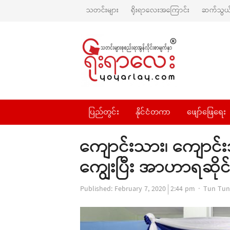
သတင်းများ
ရိုးရာလေးအကြောင်း
ဆက်သွယ်
ပြည်တွင်း
နိုင်ငံတကာ
ဖျော်ဖြေရေး
ကျောင်းသား၊ ကျောင်းသ
ကျွေးပြီး အာဟာရဆို
Author
Published:
February 7, 2020
2:44 pm
Tun Tun