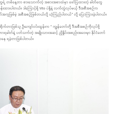
ရဲ့ တစ်နေ့တာ စားသောက်တဲ့ အစားအစာထဲမှာ ဖော်ပြထားတဲ့ ဓါတ်တွေ
်တွန်းထားပါတယ်။ ဒါကြောင့်မို့ Vito ပဲနို့နဲ့ လက်တွဲလုပ်မယ့် ဒီအစီအစဉ်က
အထောက်အကူဖြစ်မဲ့ အစီအစဉ်ဖြစ်တယ်လို့ ယုံကြည်ပါတယ်” လို့ ပြောကြားခဲ့ပါတယ်။
ုက်တာဖြစ်သူ ဦးကျော်ဝင်းထွန်းက “ ကျွန်တော်တို့ ဒီအစီအစဉ်ကိုလုပ်ဖို့
ဟာရဓါတ်နဲ့ ပတ်သက်တဲ့ အမျိုးသားအဆင့် ညှိနှိုင်းအစည်းအဝေးမှာ နိုင်ငံတော်
န်းကနေ ရခဲ့တာဖြစ်ပါတယ်။