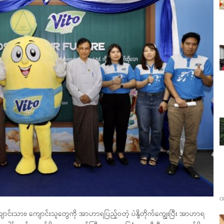
ထ
ျောင်းသား၊ ကျောင်းသူတွေကို အာဟာရပြည့်ဝတဲ့ ပဲနို့တိုက်ကျွေးပြီး အာဟာရ