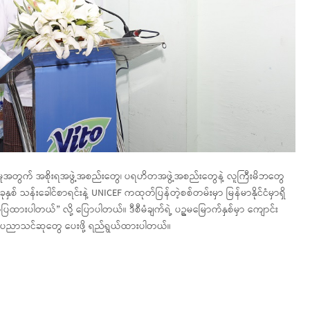
ထွားမှုအတွက် အစိုးရအဖွဲ့အစည်းတွေ၊ ပရဟိတအဖွဲ့အစည်းတွေနဲ့ လူကြီးမိဘတွေ
ှစ် သန်းခေါင်စာရင်းနဲ့ UNICEF ကထုတ်ပြန်တဲ့စစ်တမ်းမှာ မြန်မာနိုင်ငံမှာရှိ
ပြထားပါတယ်” လို့ ပြောပါတယ်။ ဒီစီမံချက်ရဲ့ ပဥ္စမမြောက်နှစ်မှာ ကျောင်း
ေကိုပညာသင်ဆုတွေ ပေးဖို့ ရည်ရွယ်ထားပါတယ်။