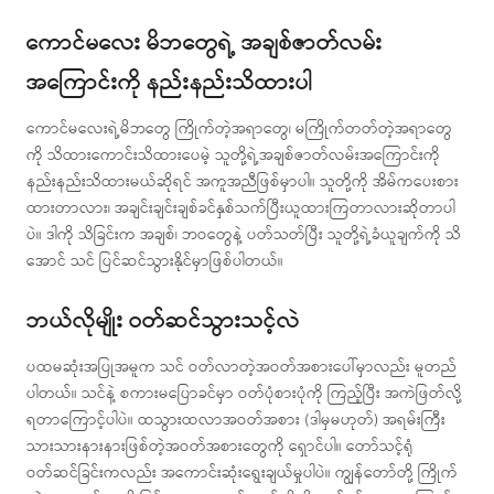
ကောင်မလေး မိဘတွေရဲ့ အချစ်ဇာတ်လမ်း
အကြောင်းကို နည်းနည်းသိထားပါ
ကောင်မလေးရဲ့မိဘတွေ ကြိုက်တဲ့အရာတွေ၊ မကြိုက်တတ်တဲ့အရာတွေ
ကို သိထားကောင်းသိထားပေမဲ့ သူတို့ရဲ့အချစ်ဇာတ်လမ်းအကြောင်းကို
နည်းနည်းသိထားမယ်ဆိုရင် အကူအညီဖြစ်မှာပါ။ သူတို့ကို အိမ်ကပေးစား
ထားတာလား၊ အချင်းချင်းချစ်ခင်နှစ်သက်ပြီးယူထားကြတာလားဆိုတာပါ
ပဲ။ ဒါကို သိခြင်းက အချစ်၊ ဘဝတွေနဲ့ ပတ်သတ်ပြီး သူတို့ရဲ့ခံယူချက်ကို သိ
အောင် သင် ပြင်ဆင်သွားနိုင်မှာဖြစ်ပါတယ်။
ဘယ်လိုမျိုး ဝတ်ဆင်သွားသင့်လဲ
ပထမဆုံးအပြုအမူက သင် ဝတ်လာတဲ့အဝတ်အစားပေါ်မှာလည်း မူတည်
ပါတယ်။ သင်နဲ့ စကားမပြောခင်မှာ ဝတ်ပုံစားပုံကို ကြည့်ပြီး အကဲဖြတ်လို့
ရတာကြောင့်ပါပဲ။ ထသွားထလာအဝတ်အစား (ဒါမှမဟုတ်) အရမ်းကြီး
သားသားနားနားဖြစ်တဲ့အဝတ်အစားတွေကို ရှောင်ပါ။ တော်သင့်ရုံ
ဝတ်ဆင်ခြင်းကလည်း အကောင်းဆုံးရွေးချယ်မှုပါပဲ။ ကျွန်တော်တို့ ကြိုက်