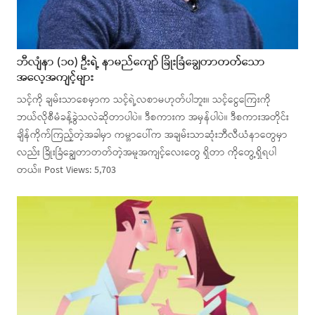
ဘီလျံနာ (၁၀) ဦးရဲ့ နာမည်ကျော် ခြိုးခြံချွေတာတတ်သော
အလေ့အကျင့်များ
သင့်ကို ချမ်းသာစေမှာက သင့်ရဲ့လစာမဟုတ်ပါဘူး။ သင့်ငွေကြေးကို
ဘယ်လိုစီမံခန့်ခွဲသလဲဆိုတာပါပဲ။ ဒီစကားက အမှန်ပါပဲ။ ဒီစကားအတိုင်း
ချိန်ကိုက်ကြည့်တဲ့အခါမှာ ကမ္ဘာပေါ်က အချမ်းသာဆုံးဘီလီယံနာတွေမှာ
လည်း ခြိုးခြံချွေတာတတ်တဲ့အမူအကျင့်လေးတွေ ရှိတာ ကိုတွေ့ရှိရပါ
တယ်။ Post Views: 5,703