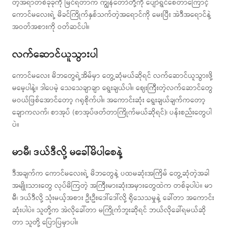
တဲ့အရာတစ်ခုခုကို မြင်ရတာက ကျွန်တော်တို့ကို ပျော်ရွှင်စေတာကြောင့်
ကောင်မလေးရဲ့ မိခင်ကြိုက်နှစ်သက်တဲ့အရောင်ကို မေးပြီး အဲဒီအရောင်နဲ့
အဝတ်အစားကို ဝတ်ဆင်ပါ။
လက်ဆောင်ယူသွားပါ
ကောင်မလေး မိဘတွေရဲ့အိမ်မှာ တွေ့ဆုံမယ်ဆိုရင် လက်ဆောင်ယူသွားဖို့
မမေ့ပါနဲ့။ ဒါပေမဲ့ သေသေချာချာ ရွေးချယ်ပါ။ ဈေးကြီးတဲ့လက်ဆောင်တွေ
မဝယ်ဖြစ်အောင်တော့ ဂရုစိုက်ပါ။ အကောင်းဆုံး ရွေးချယ်ချက်ကတော့
ချောကလက်၊ စာအုပ် (စာအုပ်ဖတ်တာကြိုက်မယ်ဆိုရင်)၊ ပန်းစည်းတွေပါ
ပဲ။
မာမီ၊ ဒယ်ဒီလို့ မခေါ်မိပါစေနဲ့
ဒီအချက်က ကောင်မလေးရဲ့ မိဘတွေနဲ့ ပထမဆုံးအကြိမ် တွေ့ဆုံတဲ့အခါ
အမျိုးသားတွေ လုပ်မိကြတဲ့ အကြီးမားဆုံးအမှားတွေထဲက တစ်ခုပါပဲ။ မာ
မီ၊ ဒယ်ဒီလို့ သုံးမယ့်အစား ဦးဦး၊ဒေါ်ဒေါ်လို့ ရိုသေသမှုနဲ့ ခေါ်တာ အကောင်း
ဆုံးပါပဲ။ သူတို့က အဲလိုခေါ်တာ မကြိုက်ဘူးဆိုရင် ဘယ်လိုခေါ်ရမယ်ဆို
တာ သူတို့ ပြောပြမှာပါ။