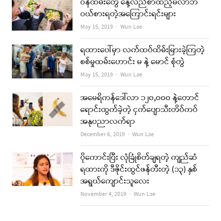
ဝန်ထမ်းတွေ နေ့လည်စာထည့်မလာဘဲ
ဝယ်စားရတဲ့အကြောင်းရင်းများ
Author
May 15, 2019
Wun Lae
ရထားပေါ်မှာ လက်ထပ်ထိမ်းမြားခဲ့ကြတဲ့
စစ်မှုထမ်းဟောင်း မ နဲ့ မောင် စုံတွဲ
Author
May 15, 2019
Wun Lae
အမေရိကန်ဒေါ်လာ ၁၂၀,၀၀၀ နဲ့တောင်
ရောင်းထွက်ခဲ့တဲ့ ငှက်ပျောသီးတိပ်ကပ်
အနုပညာလက်ရာ
Author
December 6, 2019
Wun Lae
ပိုကောင်းပြီး လုံခြုံစိတ်ချရတဲ့ ကျည်ဆံ
ရထားကို ဒီဇိုင်းထွင်ဖန်တီးတဲ့ (၁၃) နှစ်
အရွယ်ကျောင်းသူလေး
Author
November 4, 2019
Wun Lae