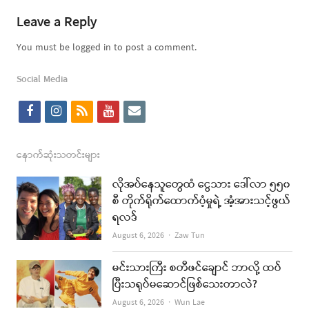
Leave a Reply
You must be logged in to post a comment.
Social Media
f
i
r
y
e
a
n
s
o
m
c
s
s
u
a
နောက်ဆုံးသတင်းများ
e
t
t
i
လိုအပ်နေသူတွေထံ ငွေသား ဒေါ်လာ ၅၅၀
b
a
u
l
စီ တိုက်ရိုက်ထောက်ပံ့မှုရဲ့ အံ့အားသင့်ဖွယ်
ရလဒ်
o
g
b
Author
August 6, 2026
Zaw Tun
o
r
e
k
a
မင်းသားကြီး စတီဖင်ချောင် ဘာလို့ ထပ်
ပြီးသရုပ်မဆောင်ဖြစ်သေးတာလဲ?
m
Author
August 6, 2026
Wun Lae