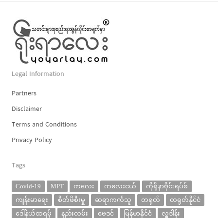
Legal Information
Partners
Disclaimer
Terms and Conditions
Privacy Policy
Tags
Covid-19
MPT
ကလေး
ကလေးငယ်
ကိုရိုနာဗိုင်းရပ်စ်
ကျန်းမာရေး
စိတ်ဖိစီးမှု
ဆရာကင်္ကသူ
တရုတ်
တရုတ်နိုင်ငံ
ဒေါ်နယ်ထရမ့်
နည်းလမ်း
ဗေဒင်
မြန်မာနိုင်ငံ
လှူဒါန်း