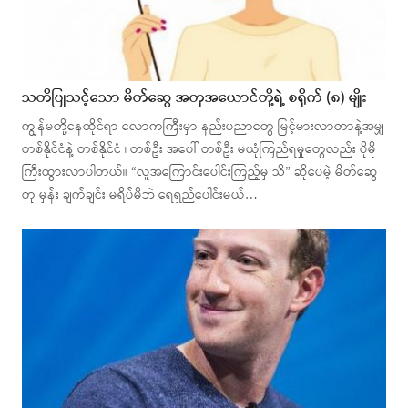
သတိပြုသင့်သော မိတ်ဆွေ အတုအယောင်တို့ရဲ့ စရိုက် (၈) မျိုး
ကျွန်မတို့နေထိုင်ရာ လောကကြီးမှာ နည်းပညာတွေ မြင့်မားလာတာနဲ့အမျှ
တစ်နိုင်ငံနဲ့ တစ်နိုင်ငံ ၊ တစ်ဦး အပေါ် တစ်ဦး မယုံကြည်ရမှုတွေလည်း ပိုမို
ကြီးထွားလာပါတယ်။ “လူအကြောင်းပေါင်းကြည့်မှ သိ” ဆိုပေမဲ့ မိတ်ဆွေ
တု မှန်း ချက်ချင်း မရိပ်မိဘဲ ရေရှည်ပေါင်းမယ်…