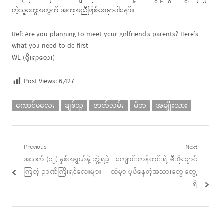
တဲ့သူတွေအတွက် အကူအညီဖြစ်စေမှာပါနော်။
Ref: Are you planning to meet your girlfriend’s parents? Here’s
what you need to do first
WL (ရိုးရာလေး)
Post Views:
6,427
ကောင်မလေး
ချစ်သူ
ဇာတ်လမ်း
မိဘ
အမျိုးသား
Post
Previous
Next
Previous
Next
အသက် (၁၂) နှစ်အရွယ်နဲ့ ဘွဲ့ရခဲ့
ကျောင်းကန်တင်းရဲ့ မီးဖိုချောင်
navigation
post:
post:
ကြတဲ့ ဉာဏ်ကြီးရှင်လေးများ
ထဲမှာ ပုပ်နေတဲ့အသားတွေ တွေ့
ရှိ