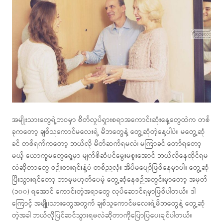
အမျိုးသားတွေရဲ့ဘဝမှာ စိတ်လှုပ်ရှားစရာအကောင်းဆုံးနေ့တွေထဲက တစ်
ခုကတော့ ချစ်သူကောင်မလေးရဲ့ မိဘတွေနဲ့ တွေ့ဆုံတဲ့နေ့ပါပဲ။ မတွေ့ဆုံ
ခင် တစ်ရက်ကတော့ ဘယ်လို မိတ်ဆက်ရမလဲ၊ မကြာခင် တော်ရတော့
မယ့် ယောက္ခမတွေရှေ့မှာ မျက်စိဆံပင်မွေးမစူးအောင် ဘယ်လိုနေထိုင်ရမ
လဲဆိုတာတွေ စဉ်းစားရင်းနဲ့ပဲ တစ်ညလုံး အိပ်မပျော်ဖြစ်နေမှာပါ။ တွေ့ဆုံ
ပြီးသွားရင်တော့ ဘာမှမဟုတ်ပေမဲ့ တွေ့ဆုံနေစဉ်အတွင်းမှာတော့ အမှတ်
(၁၀၀) ရအောင် ကောင်းတဲ့အရာတွေ လုပ်ဆောင်ရမှာဖြစ်ပါတယ်။ ဒါ
ကြောင့် အမျိုးသားတွေအတွက် ချစ်သူကောင်မလေးရဲ့မိဘတွေနဲ့ တွေ့ဆုံ
တဲ့အခါ ဘယ်လိုပြင်ဆင်သွားရမလဲဆိုတာကိုပြောပြပေးချင်ပါတယ်။