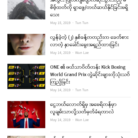
အတွင်း ပြုတ်ကျပျောက်ဆုံးသွားသည့် မ
စိမ့်ထက်ကို ရှာဖွေ/ကယ်ဆယ်နိုင်ခြင်းမရှိ
သေး
Author
May 15, 2019
Tun Tun
လွန်ခဲ့တဲ့ (၂) နှစ်ခန့်ကတည်းက ခေတ်စား
လာတဲ့ နှာခေါင်းမွေးအရှည်ထားခြင်း
Author
May 14, 2019
Wun Lae
ONE ၏ ဖယ်သာဝိတ်တန်း Kick Boxing
World Grand Prix တွဲဆိုင်းများကိုသုံးသပ်
ကြည့်ခြင်း
Author
May 14, 2019
Tun Tun
ငွေဘယ်လောက်ရှိမှ အမေရိကန်မှာ
လူချမ်းသာလို့သတ်မှတ်ခံရတာလဲ
Author
May 14, 2019
Wun Lae