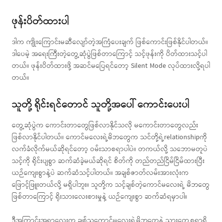
ဖုန်းပိတ်ထားပါ
ဒါက ကျိုးကြောင်းမဆီလျော်တဲ့အကြံပေးချက် ဖြစ်ကောင်းဖြစ်နိုင်ပါတယ်။
ဒါပေမဲ့ အရေးကြီးတဲ့တွေ့ဆုံပွဲဖြစ်တာကြောင့် သင့်ဖုန်းကို ပိတ်ထားသင့်ပါ
တယ်။ ဖုန်းပိတ်ထားဖို့ အဆင်မပြေရင်တော့ Silent Mode လုပ်ထားလို့ရပါ
တယ်။
သူတို့ ရိုင်းရင်တောင် သူတို့အပေါ် ကောင်းပေးပါ
တွေ့ဆုံပွဲက ကောင်းတာတွေဖြစ်လာနိုင်သလို မကောင်းတာတွေလည်း
ဖြစ်လာနိုင်ပါတယ်။ ကောင်မလေးရဲ့မိဘတွေက သင်တို့ရဲ့relationshipကို
လက်ခံလိုက်မယ်ဆိုရင်တော့ ဝမ်းသာစရာပါပဲ။ တကယ်လို့ သဘောမတူပဲ
သင့်ကို ရိုင်းပျစွာ ဆက်ဆံခဲ့မယ်ဆိုရင် စိတ်ကို တည်တည်ငြိမ်ငြိမ်ထားပြီး
ယဉ်ကျေးစွာနဲ့ပဲ ဆက်ဆံသင့်ပါတယ်။ အချစ်ဇာတ်လမ်းအားလုံးက
ဖြောင့်ဖြူးတယ်လို့ မရှိပါဘူး။ သူတို့က သင့်ချစ်တဲ့ကောင်မလေးရဲ့ မိဘတွေ
ဖြစ်တာကြောင့် ရိုးသားလေးစားမှုနဲ့ ယဉ်ကျေးစွာ ဆက်ဆံရမှာပါ။
ဒီအကြာင်းအရာလေးက ချစ်သူကောင်မလေးရဲ့မိဘတွေနဲ့ သွားတွေ့စရာရှိ