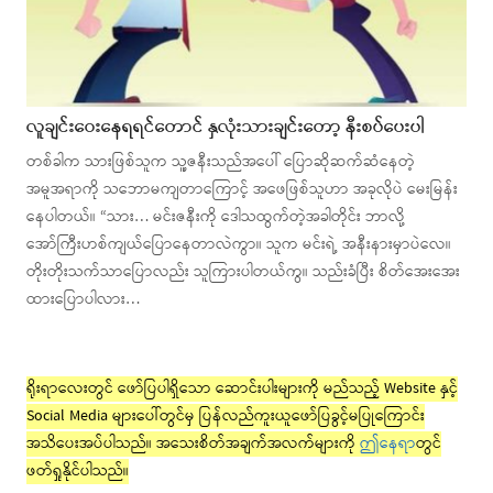
လူချင်းဝေးနေရရင်တောင် နှလုံးသားချင်းတော့ နီးစပ်ပေးပါ
တစ်ခါက သားဖြစ်သူက သူ့ဇနီးသည်အပေါ် ပြောဆိုဆက်ဆံနေတဲ့
အမူအရာကို သဘောမကျတာကြောင့် အဖေဖြစ်သူဟာ အခုလိုပဲ မေးမြန်း
နေပါတယ်။ “သား… မင်းဇနီးကို ဒေါသထွက်တဲ့အခါတိုင်း ဘာလို့
အော်ကြီးဟစ်ကျယ်ပြောနေတာလဲကွာ။ သူက မင်းရဲ့ အနီးနားမှာပဲလေ။
တိုးတိုးသက်သာပြောလည်း သူကြားပါတယ်ကွ။ သည်းခံပြီး စိတ်အေးအေး
ထားပြောပါလား…
ရိုးရာလေးတွင် ဖော်ပြပါရှိသော ဆောင်းပါးများကို မည်သည့် Website နှင့်
Social Media များပေါ်တွင်မှ ပြန်လည်ကူးယူဖော်ပြခွင့်မပြုကြောင်း
အသိပေးအပ်ပါသည်။ အသေးစိတ်အချက်အလက်များကို
ဤနေရာ
တွင်
ဖတ်ရှုနိုင်ပါသည်။