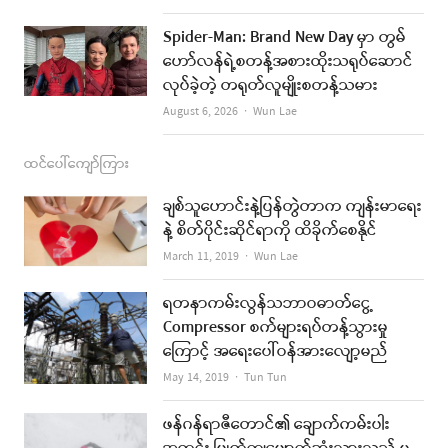
Spider-Man: Brand New Day မှာ တွမ်
ဟော်လန်ရဲ့စတန့်အစားထိုးသရုပ်ဆောင်
လုပ်ခဲ့တဲ့ တရုတ်လူမျိုးစတန့်သမား
Author
August 6, 2026
Wun Lae
ထင်ပေါ်ကျော်ကြား
ချစ်သူဟောင်းနဲ့ပြန်တွဲတာက ကျန်းမာရေး
နဲ့ စိတ်ပိုင်းဆိုင်ရာကို ထိခိုက်စေနိုင်
Author
March 11, 2019
Wun Lae
ရတနာကမ်းလွန်သဘာဝဓာတ်ငွေ့
Compressor စက်များရပ်တန့်သွားမှု
ကြောင့် အရေးပေါ်ဝန်အားလျော့မည်
Author
May 14, 2019
Tun Tun
ဖန်ဂန်ရာဇီတောင်၏ ချောက်ကမ်းပါး